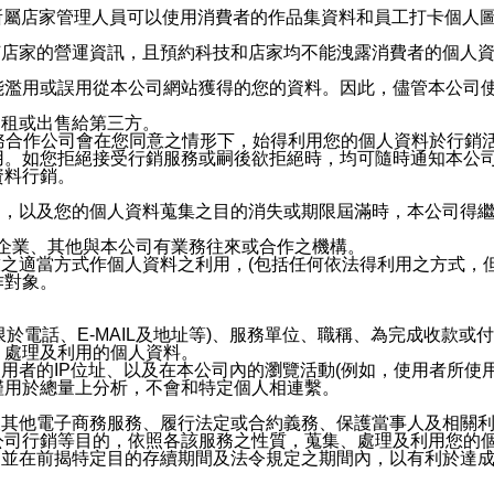
供所屬店家管理人員可以使用消費者的作品集資料和員工打卡個人圖像
何店家的營運資訊，且預約科技和店家均不能洩露消費者的個人
能濫用或誤用從本公司網站獲得的您的資料。因此，儘管本公司
出租或出售給第三方。
業務合作公司會在您同意之情形下，始得利用您的個人資料於行銷
用。如您拒絕接受行銷服務或嗣後欲拒絕時，均可隨時通知本公
資料行銷。
內，以及您的個人資料蒐集之目的消失或期限屆滿時，本公司得
係企業、其他與本公司有業務往來或合作之機構。
技之適當方式作個人資料之利用，(包括任何依法得利用之方式，
作對象。
限於電話、E-MAIL及地址等)、服務單位、職稱、為完成收款
、處理及利用的個人資料。
使用者的IP位址、以及在本公司內的瀏覽活動(例如，使用者所使
僅用於總量上分析，不會和特定個人相連繫。
及其他電子商務服務、履行法定或合約義務、保護當事人及相關
公司行銷等目的，依照各該服務之性質，蒐集、處理及利用您的
，並在前揭特定目的存續期間及法令規定之期間內，以有利於達成
。