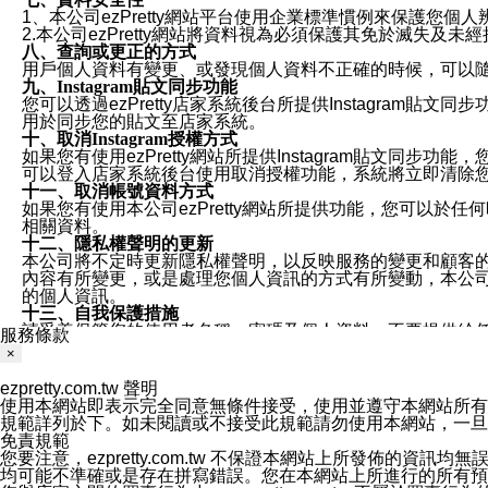
1、本公司ezPretty網站平台使用企業標準慣例來保護
2.本公司ezPretty網站將資料視為必須保護其免於滅
八、查詢或更正的方式
用戶個人資料有變更、或發現個人資料不正確的時候，可以隨時
九、Instagram貼文同步功能
您可以透過ezPretty店家系統後台所提供Instagram貼文同
用於同步您的貼文至店家系統。
十、取消Instagram授權方式
如果您有使用ezPretty網站所提供Instagram貼文同
可以登入店家系統後台使用取消授權功能，系統將立即清除您的
十一、取消帳號資料方式
如果您有使用本公司ezPretty網站所提供功能，您可以於任何
相關資料。
十二、隱私權聲明的更新
本公司將不定時更新隱私權聲明，以反映服務的變更和顧客的意見反
內容有所變更，或是處理您個人資訊的方式有所變動，本公司一
的個人資訊。
十三、自我保護措施
請妥善保管您的使用者名稱、密碼及個人資料，不要提供給
服務條款
窗，以防止他人讀取您的個人資料、信件或進入所機關管理
×
十四、傳送宣傳本站資訊或電子郵件之政策
您同意本公司網站，透過您所提供的郵件地址與您取得聯絡
ezpretty.com.tw 聲明
停止接收這些資料或電子郵件。
使用本網站即表示完全同意無條件接受，使用並遵守本網站所有條款。您與
十五、訊息通知
規範詳列於下。如未閱讀或不接受此規範請勿使用本網站，一旦使用本
本公司/本服務將以通知型訊息傳送重要訊息給您。即使未加
免責規範
本公司/本服務傳送之通知型訊息以對您有效且重要的訊息為
您要注意，ezpretty.com.tw 不保證本網站上所發佈
1.LINE 帳號設定的電話號碼與本公司/本服務所傳來的電話
均可能不準確或是存在拼寫錯誤。您在本網站上所進行的所有預訂服務均是與
2.該 LINE 帳號已在 LINE APP 設定中，同意接收通知型訊