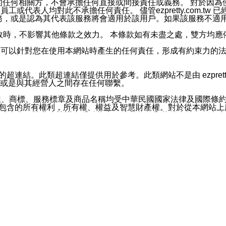
屬於買賣行為的任何相關方，不會承擔任何直接或間接責任或義務。 
人員、員工或代表人均對此不承擔任何責任。 儘管ezpretty.co
薦的服務，或是認為其代表該服務將會適用於該用戶。如果該服務不適用於您，
有一部無效時，不影響其他條款之效力。 本條款如有未盡之處，雙方
的合法年齡。可以針對您在使用本網站時產生的任何責任，形成有約束
官方帳號或認證官方帳號的通知型訊息。
網站的超連結。此類超連結僅提供用於參考。此類網站不是由 ezpret
或是與其經營人之間存在任何聯繫。
鈕、商標、服務標章及商品名稱均受中華民國國家法律及國際條
這些素材中所包含的所有權利，所有權、權益及智慧財產權。對於從本
或出售。除非本協議中明確指出，這些條款和條件中的任何內容
或任何協力廠商的業主權益中規定的任何權利的推斷結果。 如有任何人
其分公司、所屬機構、管理人員、代理人及其他合作夥伴和員工遭受的
構、管理人員、代理人及其他合作夥伴和員工不受損失。
依賴本網站上所提供的資訊、產品、服務或素材或通過使用本網
etty.com.tw提供電信及網路服務的提供商不會因您使用或不能使
etty.com.tw 不聲明、保證或承諾本網站或支持該網站的
影響本網站任何部分正常運行，且超出ezpretty.com.t
com.tw 不承擔任何責任。 在適用法律許可的最大範圍內，所
諾，其中包括但不僅限於其精確性、完整性或適銷性、品質或適用於特
些條款或是這些條款相關的權利。這些條款中使用的標題僅為了
款之內容及本網站上內容而不另行通知，同時，不對您、其他任何用戶