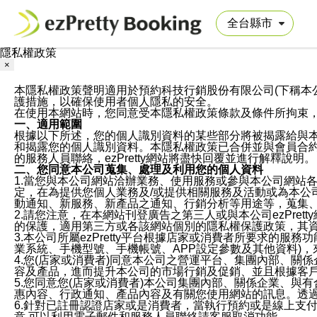
隱私權政策
×
本隱私權政策聲明適用於預約科技行銷股份有限公司(下稱本公司)於ezP
護措施，以確保使用者個人隱私的安全。
在使用本網站時，您同意受本隱私權政策條款及條件所拘束
一、適用範圍
根據以下所述，您的個人識別資料的某些部分將被揭露給與
和揭露您的個人識別資料。本隱私權政策已合併並與會員合約的
的服務人員聯絡，ezPretty網站將盡快回覆並進行解釋說明。
二、您同意本公司蒐集、處理及利用您的個人資料
1.當您與本公司網站洽辦業務、使用服務或參與本公司網站
定，在為提供您個人業務及/或提供相關服務及活動或為本
動通知、新服務、新產品之通知、行銷分析等用途等，蒐集
2.請您注意，在本網站刊登廣告之第三人或與本公司ezPr
的保護，適用第三方或各該網站個別的隱私權保護政策，其
3.本公司所屬ezPretty平台根據店家或消費者所要求的
業系統、手機型號、手機帳號、APP設定參數及其他資料)
4.您(店家或消費者)同意本公司之營運平台、集團內部、
容及產品，進而提升本公司的市場行銷及促銷、並且根據客
5.您同意您(店家或消費者)本公司集團內部、關係企業、
惠內容、行政通知、產品內容及有關您使用網站的訊息。透過
6.針對已註冊認證店家或是消費者，當執行預約或是線上支付
意,可以利用電子郵件和服務人員聯絡請客服取消功能。