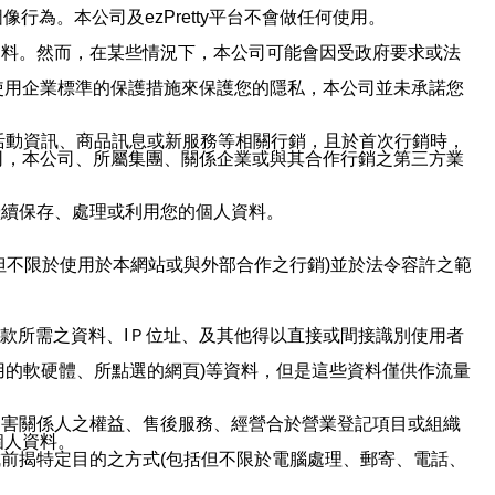
行為。本公司及ezPretty平台不會做任何使用。
資料。然而，在某些情況下，本公司可能會因受政府要求或法
使用企業標準的保護措施來保護您的隱私，本公司並未承諾您
活動資訊、商品訊息或新服務等相關行銷，且於首次行銷時，
司，本公司、所屬集團、關係企業或與其合作行銷之第三方業
繼續保存、處理或利用您的個人資料。
但不限於使用於本網站或與外部合作之行銷)並於法令容許之範
或付款所需之資料、IＰ位址、及其他得以直接或間接識別使用者
用的軟硬體、所點選的網頁)等資料，但是這些資料僅供作流量
利害關係人之權益、售後服務、經營合於營業登記項目或組織
個人資料。
前揭特定目的之方式(包括但不限於電腦處理、郵寄、電話、