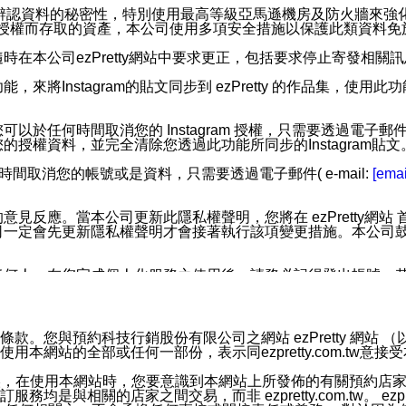
您個人辨認資料的秘密性，特別使用最高等級亞馬遜機房及防火牆來
失及未經授權而存取的資產，本公司使用多項安全措施以保護此類資料
在本公司ezPretty網站中要求更正，包括要求停止寄發相關
步功能，來將Instagram的貼文同步到 ezPretty 的作品集，使
步功能，您可以於任何時間取消您的 Instagram 授權，只需要
授權資料，並完全清除您透過此功能所同步的Instagram貼文
時間取消您的帳號或是資料，只需要透過電子郵件( e-mail:
[emai
應。當本公司更新此隱私權聲明，您將在 ezPretty網站 首頁
定會先更新隱私權聲明才會接著執行該項變更措施。本公司鼓勵您定
任何人。在您完成個人化服務之使用後，請務必記得登出帳號。
區。
並傳送或宣傳本網站各項服務之資料或電子郵件供您參考。您能
預約科技行銷股份有限公司之網站 ezPretty 網站 （以下皆稱 
網站的全部或任何一部份，表示同ezpretty.com.tw意
入本公司/本服務好友，您仍可接收到通知型訊息。
限，以廣告或其他目的的訊息皆不會被傳送。滿足以下三個條件
的資訊均無誤，在使用本網站時，您要意識到本網站上所發佈的有關預
號碼比對相符。
相關的店家之間交易，而非 ezpretty.com.tw。 ezpr
息。