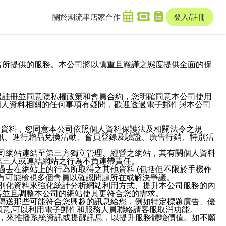
關於潮流串
店家合作
登入/註冊
域名及次級網域名所提供的服務。本公司將以慎重且嚴謹之態度提供全面的保
過註冊並同意隱私權政策和會員合約，您明確同意本公司使用
與個人資料相關的任何事項有疑問，歡迎透過電子郵件與本公司
人資料，您同意本公司依照個人資料保護法及相關法令之規
訊、進行贈品兌換活動、會員登錄及驗證、廣告行銷、特別活
本公司網站連結至第三方獨立管理、經營之網站，其有關個人資料
第三人或連結網站之行為不負連帶責任。
或過去在網站上的行為所取得之其他資料 (包括但不限於手機作
也有可能檢視多個會員以確認問題所在或解決爭議。
識別化資料來強化統計分析網站利用方式、提升本公司服務的內
善並且調整本公司的網站使其更符合您的需求。
並傳送那些可能符合您興趣的訊息給您，例如特定標題廣告、優
意,可以利用電子郵件和服務人員聯絡請客服取消功能。
帳號，來推播系統資訊或提醒訊息，以提升服務體驗價值。如不願