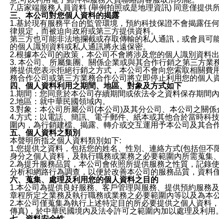
7.店家端服務人員資料 (舉例拍照或是地理資訊) 同意僅提
三、本公司對您個人資料的揭露
1.基於現有服務平台的監管環境，預約科技保證不會揭露任
律規定，而被迫向政府或第三方提供資料。
第三方也可能非法地攔截或存取傳輸的私人通訊，或會員可
的個人識別資料或私人通訊將永遠保密。
2.根據本公司的政策，本公司不會將涉及您的個人識別資料
3. 本公司、所屬集團、關係企業或與其合作行銷之第三方
將提供您表示拒絕行銷之方式，本公司不會向您索取相關費
務合作公司或第三方業務合作公司將立即停止利用您的個人
四、個人資料利用之期間、地區、對象及方式如下
1.期間：您同意於本公司存續期間或依法令之資料保存期間
2.地區：就中華民國領域內。
3.對象：本公司所屬公司(本公司)及其分公司、本公司之關
4.方式：以電話、簡訊、電子郵件、紙本或其他合於當時科
圍內，為行銷建檔、揭露、轉介或交互運用予本公司及其合
五、個人資料之類別
本聲明所指之個人資料類別如下:
1.您提供之資料，包括您的姓名、性別、連絡方式(包括但不
身分之個人資料，及執行職務或業務之必要範圍內所需蒐集
2.為提升服務品質，本公司會依照所提供服務之性質，記錄
分析和網路行為調查，以便於改善本公司的服務品質，資料
六、蒐集、處理及利用您的個人資料之目的
1.本公司為提供良好服務、客戶管理與服務、提供預約服務
章程所定之業務及執行職務或業務之必要範圍內等以及為本
2.本公司僅蒐集為執行上述特定目的所必要提供之個人資料
傳真)，於中華民國境內及法令許可之範圍內加以處理及利用
七、資料安全性