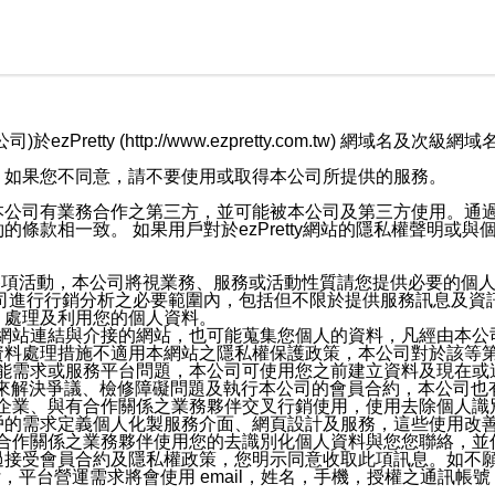
retty (http://www.ezpretty.com.tw) 網
，如果您不同意，請不要使用或取得本公司所提供的服務。
本公司有業務合作之第三方，並可能被本公司及第三方使用。通
條款相一致。 如果用戶對於ezPretty網站的隱私權聲明或
各項活動，本公司將視業務、服務或活動性質請您提供必要的個
公司進行行銷分析之必要範圍內，包括但不限於提供服務訊息及資
、處理及利用您的個人資料。
etty網站連結與介接的網站，也可能蒐集您個人的資料，凡經由
資料處理措施不適用本網站之隱私權保護政策，本公司對於該等
服務功能需求或服務平台問題，本公司可使用您之前建立資料及現在
，來解決爭議、檢修障礙問題及執行本公司的會員合約，本公司
關係企業、與有合作關係之業務夥伴交叉行銷使用，使用去除個人
戶的需求定義個人化製服務介面、網頁設計及服務，這些使用改
與有合作關係之業務夥伴使用您的去識別化個人資料與您您聯絡，
接受會員合約及隱私權政策，您明示同意收取此項訊息。如不願
，平台營運需求將會使用 email，姓名，手機，授權之通訊