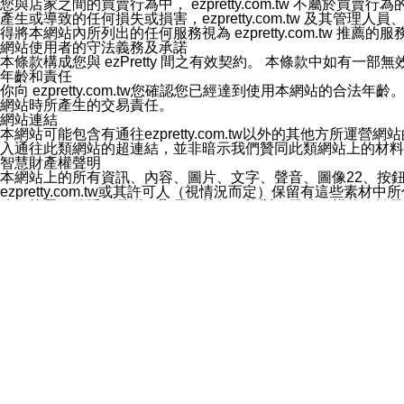
您與店家之間的買賣行為中， ezpretty.com.tw 不
3.LINE 帳號未封鎖傳送訊息之 LINE 官方帳號。
產生或導致的任何損失或損害，ezpretty.com.tw 及其管理
欲變更通知型訊息的設定，操作如下：
得將本網站內所列出的任何服務視為 ezpretty.com.tw 推
1.點選「主頁」＞「設定」
網站使用者的守法義務及承諾
2.點選「隱私設定」
本條款構成您與 ezPretty 間之有效契約。 本條款中如
3.點選「提供使用資料」
年齡和責任
4.點選「LINE通知型訊息」
你向 ezpretty.com.tw您確認您已經達到使用本網站
5.開關「接收LINE通知型訊息」
網站時所產生的交易責任。
❗️關閉「接收通知型訊息」後，將不會接收到來自任何企業
網站連結
本網站可能包含有通往ezpretty.com.tw以外的其他方所運營
入通往此類網站的超連結，並非暗示我們贊同此類網站上的材料
智慧財產權聲明
本網站上的所有資訊、內容、圖片、文字、聲音、圖像22、按
ezpretty.com.tw或其許可人（視情況而定）保留有
改、拷貝、傳播、發送、顯示、執行、複製、發佈、模仿、轉發
法或其他智慧財產權或 ezpretty.com.tw、其許可人
賠償
您同意因您使用本網站，而導致 ezpretty.com.tw、
您承擔賠償並保證 ezpretty.com.tw、其分公司、所屬機
免責聲明
您對本網站的所有使用均由您自擔風險。 因下載使用、參考或
己承擔全部責任。您同意 ezpretty.com.tw 及向ezpr
全部的索賠權利，無論是基於合約、侵權行為或其他依據。 ezpr
那些可損害或影響本網站管理、安全性、公正性和完整性，或是損害或
漏、中斷、刪除、缺陷、延遲或任何事件或事故，ezpretty.
其中包括但不僅限於有關本網站上服務、資訊及（或）聲明的保證或承
時間內對任一條款或多條條款的強制實施，不得將此視為放棄這
法律效應。 ezpretty.com.tw有權隨時變更本使用條