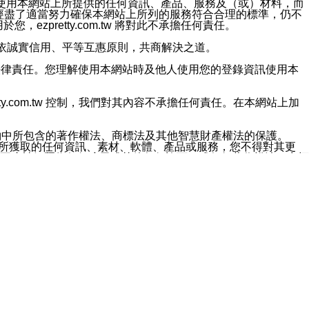
對於因為使用本網站上所提供的任何資訊、產品、服務及（或）材料，而
m.tw 已經盡了適當努力確保本網站上所列的服務符合合理的標準，仍不
ezpretty.com.tw 將對此不承擔任何責任。
均應依誠實信用、平等互惠原則，共商解決之道。
力的法律責任。您理解使用本網站時及他人使用您的登錄資訊使用本
ty.com.tw 控制，我們對其內容不承擔任何責任。在本網站上加
約中所包含的著作權法、商標法及其他智慧財產權法的保護。
網站上所獲取的任何資訊、素材、軟體、產品或服務，您不得對其更
不應被解釋為任何暗示或其他任何許可，或任何著作權法、商標
違反此規定，我們將追究其法律責任。
任何損失、責任及協力廠商的任何索賠或要求（包括律師費），將由
站而獲取到的資訊，而導致您遭受的任何風險或損失，將由您自
用本網站而造成的任何損失負責，同時，您會在此放棄有關此損失的所有及
伺服器不會發生缺陷，其中包括但不僅限於病毒或其他有害元素。對於
w 控制範圍的任何病毒感染、BUG、篡改、技術故障、錯誤、遺
有明示、暗示或法定及其他聲明、保證和條款均予以最大限度的排除，
定目的等。 ezpretty.com.tw 不能持續或在某階段
方便目的，其不應影響這些條款的範圍或意義，或是產生其他的
或任何協力廠商承擔任何責任。 在每次訪問網站時，您應檢查一下這