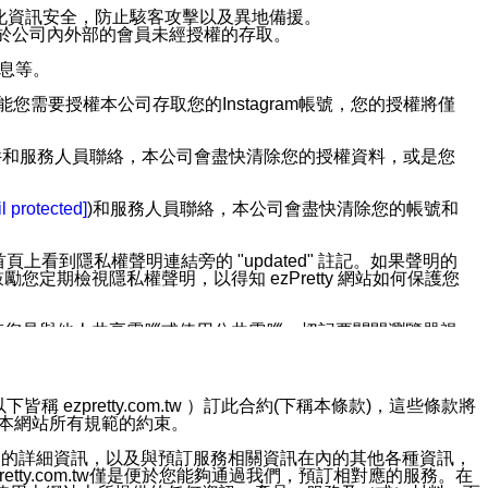
強化資訊安全，防止駭客攻擊以及異地備援。
免於公司內外部的會員未經授權的存取。
訊息等。
用此功能您需要授權本公司存取您的Instagram帳號，您的授權將僅
透過電子郵件和服務人員聯絡，本公司會盡快清除您的授權資料，或是您
。
l protected]
)和服務人員聯絡，本公司會盡快清除您的帳號和
上看到隱私權聲明連結旁的 "updated" 註記。如果聲明的
期檢視隱私權聲明，以得知 ezPretty 網站如何保護您
若您是與他人共享電腦或使用公共電腦，切記要關閉瀏覽器視
依照該資料或電子郵件所指示之方法、說明或功能連結，隨時
ezpretty.com.tw ）訂此合約(下稱本條款)，這些條款將
接受本網站所有規範的約束。
者，將可收到通知型訊息。
約店家的詳細資訊，以及與預訂服務相關資訊在內的其他各種資訊，
etty.com.tw僅是便於您能夠通過我們，預訂相對應的服務。在