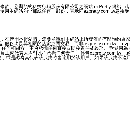
號碼比對相符。
息。
預約科技行銷股份有限公司之網站 ezPretty 網站 （以下皆稱 
網站的全部或任何一部份，表示同ezpretty.com.tw意
的資訊均無誤，在使用本網站時，您要意識到本網站上所發佈的有關預
官方帳號或認證官方帳號的通知型訊息。
相關的店家之間交易，而非 ezpretty.com.tw。 ezpr
屬於買賣行為的任何相關方，不會承擔任何直接或間接責任或義務。 
人員、員工或代表人均對此不承擔任何責任。 儘管ezpretty.co
薦的服務，或是認為其代表該服務將會適用於該用戶。如果該服務不適用於您，
有一部無效時，不影響其他條款之效力。 本條款如有未盡之處，雙方
的合法年齡。可以針對您在使用本網站時產生的任何責任，形成有約束