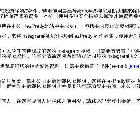
。
您個人辨認資料的秘密性，特別使用最高等級亞馬遜機房及防火牆來
失及未經授權而存取的資產，本公司使用多項安全措施以保護此類資料
在本公司ezPretty網站中要求更正，包括要求停止寄發相關
步功能，來將Instagram的貼文同步到 ezPretty 的作品集，使
步功能，您可以於任何時間取消您的 Instagram 授權，只需要
授權資料，並完全清除您透過此功能所同步的Instagram貼文
時間取消您的帳號或是資料，只需要透過電子郵件( e-mail:
[emai
應。當本公司更新此隱私權聲明，您將在 ezPretty網站 首頁
定會先更新隱私權聲明才會接著執行該項變更措施。本公司鼓勵您定
任何人。在您完成個人化服務之使用後，請務必記得登出帳號。
區。
並傳送或宣傳本網站各項服務之資料或電子郵件供您參考。您能
入本公司/本服務好友，您仍可接收到通知型訊息。
限，以廣告或其他目的的訊息皆不會被傳送。滿足以下三個條件