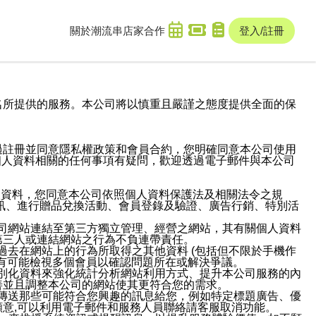
關於潮流串
店家合作
登入/註冊
域名及次級網域名所提供的服務。本公司將以慎重且嚴謹之態度提供全面的保
過註冊並同意隱私權政策和會員合約，您明確同意本公司使用
與個人資料相關的任何事項有疑問，歡迎透過電子郵件與本公司
人資料，您同意本公司依照個人資料保護法及相關法令之規
訊、進行贈品兌換活動、會員登錄及驗證、廣告行銷、特別活
本公司網站連結至第三方獨立管理、經營之網站，其有關個人資料
第三人或連結網站之行為不負連帶責任。
或過去在網站上的行為所取得之其他資料 (包括但不限於手機作
也有可能檢視多個會員以確認問題所在或解決爭議。
識別化資料來強化統計分析網站利用方式、提升本公司服務的內
善並且調整本公司的網站使其更符合您的需求。
並傳送那些可能符合您興趣的訊息給您，例如特定標題廣告、優
意,可以利用電子郵件和服務人員聯絡請客服取消功能。