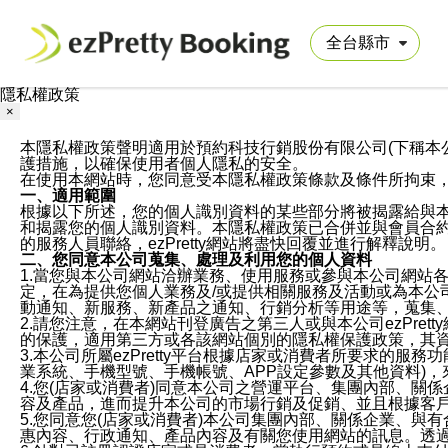
隱私權政策
×
本隱私權政策聲明適用於預約科技行銷股份有限公司(下稱本公司)於ezP
護措施，以確保使用者個人隱私的安全。
在使用本網站時，您同意受本隱私權政策條款及條件所拘束
一、適用範圍
根據以下所述，您的個人識別資料的某些部分將被揭露給與
和揭露您的個人識別資料。本隱私權政策已合併並與會員合約的
的服務人員聯絡，ezPretty網站將盡快回覆並進行解釋說明。
二、您同意本公司蒐集、處理及利用您的個人資料
1.當您與本公司網站洽辦業務、使用服務或參與本公司網站
定，在為提供您個人業務及/或提供相關服務及活動或為本
動通知、新服務、新產品之通知、行銷分析等用途等，蒐集
2.請您注意，在本網站刊登廣告之第三人或與本公司ezPr
的保護，適用第三方或各該網站個別的隱私權保護政策，其
3.本公司所屬ezPretty平台根據店家或消費者所要求的
業系統、手機型號、手機帳號、APP設定參數及其他資料)
4.您(店家或消費者)同意本公司之營運平台、集團內部、
容及產品，進而提升本公司的市場行銷及促銷、並且根據客
5.您同意您(店家或消費者)本公司集團內部、關係企業、
惠內容、行政通知、產品內容及有關您使用網站的訊息。透過