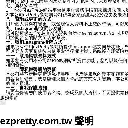
傳真)，於中華民國境內及法令許可之範圍內加以處理及利用
七、資料安全性
1、本公司ezPretty網站平台使用企業標準慣例來保護
2.本公司ezPretty網站將資料視為必須保護其免於滅
八、查詢或更正的方式
用戶個人資料有變更、或發現個人資料不正確的時候，可以隨時
九、Instagram貼文同步功能
您可以透過ezPretty店家系統後台所提供Instagram貼文同
用於同步您的貼文至店家系統。
十、取消Instagram授權方式
如果您有使用ezPretty網站所提供Instagram貼文同
可以登入店家系統後台使用取消授權功能，系統將立即清除您的
十一、取消帳號資料方式
如果您有使用本公司ezPretty網站所提供功能，您可以於任何
相關資料。
十二、隱私權聲明的更新
本公司將不定時更新隱私權聲明，以反映服務的變更和顧客的意見反
內容有所變更，或是處理您個人資訊的方式有所變動，本公司一
的個人資訊。
十三、自我保護措施
請妥善保管您的使用者名稱、密碼及個人資料，不要提供給
窗，以防止他人讀取您的個人資料、信件或進入所機關管理
服務條款
十四、傳送宣傳本站資訊或電子郵件之政策
×
您同意本公司網站，透過您所提供的郵件地址與您取得聯絡
停止接收這些資料或電子郵件。
十五、訊息通知
ezpretty.com.tw 聲明
本公司/本服務將以通知型訊息傳送重要訊息給您。即使未加
本公司/本服務傳送之通知型訊息以對您有效且重要的訊息為