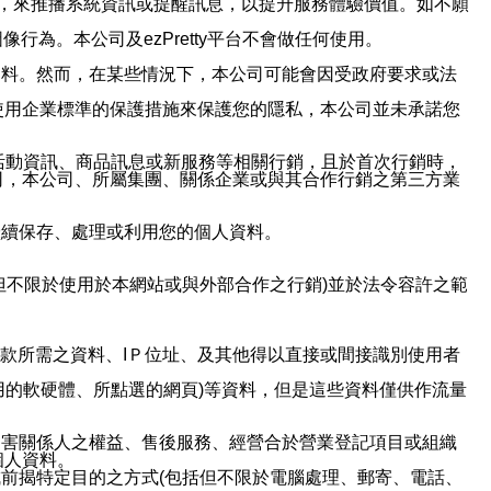
帳號，來推播系統資訊或提醒訊息，以提升服務體驗價值。如不願
行為。本公司及ezPretty平台不會做任何使用。
資料。然而，在某些情況下，本公司可能會因受政府要求或法
使用企業標準的保護措施來保護您的隱私，本公司並未承諾您
活動資訊、商品訊息或新服務等相關行銷，且於首次行銷時，
司，本公司、所屬集團、關係企業或與其合作行銷之第三方業
繼續保存、處理或利用您的個人資料。
但不限於使用於本網站或與外部合作之行銷)並於法令容許之範
或付款所需之資料、IＰ位址、及其他得以直接或間接識別使用者
用的軟硬體、所點選的網頁)等資料，但是這些資料僅供作流量
利害關係人之權益、售後服務、經營合於營業登記項目或組織
個人資料。
前揭特定目的之方式(包括但不限於電腦處理、郵寄、電話、