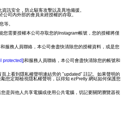
強化資訊安全，防止駭客攻擊以及異地備援。
免於公司內外部的會員未經授權的存取。
訊息等。
用此功能您需要授權本公司存取您的Instagram帳號，您的授權將僅
透過電子郵件和服務人員聯絡，本公司會盡快清除您的授權資料，或是您
。
l protected]
)和服務人員聯絡，本公司會盡快清除您的帳號和
上看到隱私權聲明連結旁的 "updated" 註記。如果聲明的
期檢視隱私權聲明，以得知 ezPretty 網站如何保護您
若您是與他人共享電腦或使用公共電腦，切記要關閉瀏覽器視
依照該資料或電子郵件所指示之方法、說明或功能連結，隨時
者，將可收到通知型訊息。