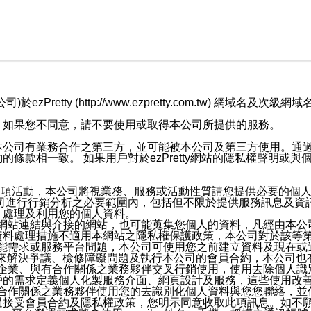
retty (http://www.ezpretty.com.tw) 網
，如果您不同意，請不要使用或取得本公司所提供的服務。
本公司有業務合作之第三方，並可能被本公司及第三方使用。通
條款相一致。 如果用戶對於ezPretty網站的隱私權聲明或
各項活動，本公司將視業務、服務或活動性質請您提供必要的個
公司進行行銷分析之必要範圍內，包括但不限於提供服務訊息及資
、處理及利用您的個人資料。
etty網站連結與介接的網站，也可能蒐集您個人的資料，凡經由
資料處理措施不適用本網站之隱私權保護政策，本公司對於該等
服務功能需求或服務平台問題，本公司可使用您之前建立資料及現在
，來解決爭議、檢修障礙問題及執行本公司的會員合約，本公司
關係企業、與有合作關係之業務夥伴交叉行銷使用，使用去除個人
戶的需求定義個人化製服務介面、網頁設計及服務，這些使用改
與有合作關係之業務夥伴使用您的去識別化個人資料與您您聯絡，
接受會員合約及隱私權政策，您明示同意收取此項訊息。如不願