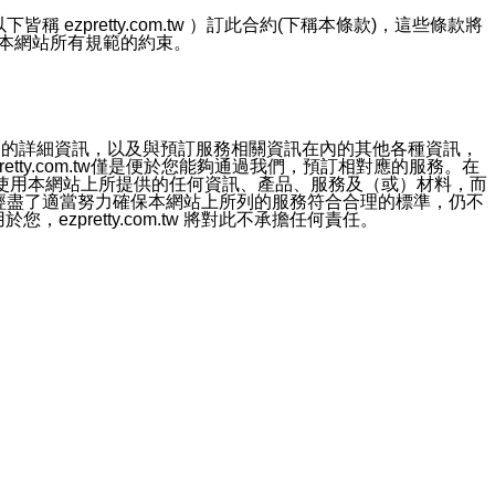
ezpretty.com.tw ）訂此合約(下稱本條款)，這些條款將
接受本網站所有規範的約束。
約店家的詳細資訊，以及與預訂服務相關資訊在內的其他各種資訊，
etty.com.tw僅是便於您能夠通過我們，預訂相對應的服務。在
對於因為使用本網站上所提供的任何資訊、產品、服務及（或）材料，而
m.tw 已經盡了適當努力確保本網站上所列的服務符合合理的標準，仍不
ezpretty.com.tw 將對此不承擔任何責任。
均應依誠實信用、平等互惠原則，共商解決之道。
力的法律責任。您理解使用本網站時及他人使用您的登錄資訊使用本