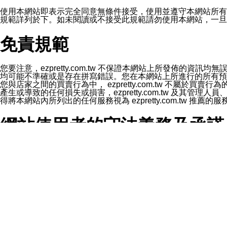
1.LINE 帳號設定的電話號碼與本公司/本服務所傳來的電話
2.該 LINE 帳號已在 LINE APP 設定中，同意接收通知型訊
使用本網站即表示完全同意無條件接受，使用並遵守本網站所有條款。您與
3.LINE 帳號未封鎖傳送訊息之 LINE 官方帳號。
規範詳列於下。如未閱讀或不接受此規範請勿使用本網站，一旦使用本
欲變更通知型訊息的設定，操作如下：
1.點選「主頁」＞「設定」
免責規範
2.點選「隱私設定」
3.點選「提供使用資料」
4.點選「LINE通知型訊息」
5.開關「接收LINE通知型訊息」
您要注意，ezpretty.com.tw 不保證本網站上所發佈
❗️關閉「接收通知型訊息」後，將不會接收到來自任何企業
均可能不準確或是存在拼寫錯誤。您在本網站上所進行的所有預訂服務均是與
您與店家之間的買賣行為中， ezpretty.com.tw 不
產生或導致的任何損失或損害，ezpretty.com.tw 及其管理
得將本網站內所列出的任何服務視為 ezpretty.com.tw 推
網站使用者的守法義務及承諾
本條款構成您與 ezPretty 間之有效契約。 本條款中如
年齡和責任
你向 ezpretty.com.tw您確認您已經達到使用本網站
網站時所產生的交易責任。