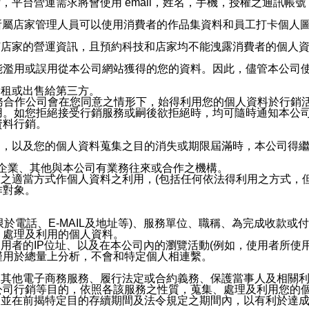
，平台營運需求將會使用 email，姓名，手機，授權之通訊
供所屬店家管理人員可以使用消費者的作品集資料和員工打卡個人圖像
何店家的營運資訊，且預約科技和店家均不能洩露消費者的個人
能濫用或誤用從本公司網站獲得的您的資料。因此，儘管本公司
出租或出售給第三方。
業務合作公司會在您同意之情形下，始得利用您的個人資料於行銷
用。如您拒絕接受行銷服務或嗣後欲拒絕時，均可隨時通知本公
資料行銷。
內，以及您的個人資料蒐集之目的消失或期限屆滿時，本公司得
係企業、其他與本公司有業務往來或合作之機構。
技之適當方式作個人資料之利用，(包括任何依法得利用之方式，
作對象。
限於電話、E-MAIL及地址等)、服務單位、職稱、為完成收款
、處理及利用的個人資料。
使用者的IP位址、以及在本公司內的瀏覽活動(例如，使用者所使
僅用於總量上分析，不會和特定個人相連繫。
及其他電子商務服務、履行法定或合約義務、保護當事人及相關
公司行銷等目的，依照各該服務之性質，蒐集、處理及利用您的
，並在前揭特定目的存續期間及法令規定之期間內，以有利於達成