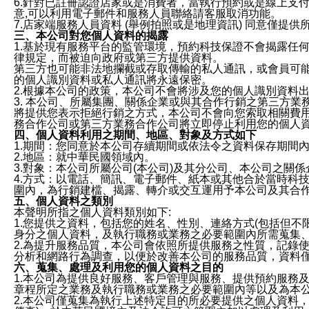
6.針對已註冊認證店家或是消費者，當執行預約或是線上支付
意,可以利用電子郵件和服務人員聯絡請客服取消功能。
7.店家端服務人員資料 (舉例拍照或是地理資訊) 同意僅提
三、本公司對您個人資料的揭露
1.基於現有服務平台的監管環境，預約科技保證不會揭露任
律規定，而被迫向政府或第三方提供資料。
第三方也可能非法地攔截或存取傳輸的私人通訊，或會員可
的個人識別資料或私人通訊將永遠保密。
2.根據本公司的政策，本公司不會將涉及您的個人識別資料
3. 本公司、所屬集團、關係企業或與其合作行銷之第三方
將提供您表示拒絕行銷之方式，本公司不會向您索取相關費
務合作公司或第三方業務合作公司將立即停止利用您的個人
四、個人資料利用之期間、地區、對象及方式如下
1.期間：您同意於本公司存續期間或依法令之資料保存期間
2.地區：就中華民國領域內。
3.對象：本公司所屬公司(本公司)及其分公司、本公司之關
4.方式：以電話、簡訊、電子郵件、紙本或其他合於當時科
圍內，為行銷建檔、揭露、轉介或交互運用予本公司及其合
五、個人資料之類別
本聲明所指之個人資料類別如下:
1.您提供之資料，包括您的姓名、性別、連絡方式(包括但不
身分之個人資料，及執行職務或業務之必要範圍內所需蒐集
2.為提升服務品質，本公司會依照所提供服務之性質，記錄
分析和網路行為調查，以便於改善本公司的服務品質，資料
六、蒐集、處理及利用您的個人資料之目的
1.本公司為提供良好服務、客戶管理與服務、提供預約服務
章程所定之業務及執行職務或業務之必要範圍內等以及為本
2.本公司僅蒐集為執行上述特定目的所必要提供之個人資料