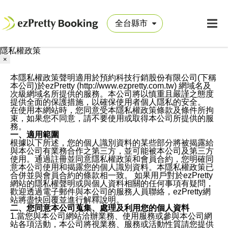
隱私權政策
×
本隱私權政策聲明適用於預約科技行銷股份有限公司(下稱
本公司)於ezPretty (http://www.ezpretty.com.tw) 網域名及
次級網域名所提供的服務。本公司將以慎重且嚴謹之態度
提供全面的保護措施，以確保使用者個人隱私的安全。
在使用本網站時，您同意受本隱私權政策條款及條件所拘
束，如果您不同意，請不要使用或取得本公司所提供的服
務。
一、適用範圍
根據以下所述，您的個人識別資料的某些部分將被揭露給
與本公司有業務合作之第三方，並可能被本公司及第三方
使用。通過註冊並同意隱私權政策和會員合約，您明確同
意本公司使用和揭露您的個人識別資料。本隱私權政策已
合併並與會員合約的條款相一致。 如果用戶對於ezPretty
網站的隱私權聲明或與個人資料相關的任何事項有疑問，
歡迎透過電子郵件與本公司的服務人員聯絡，ezPretty網
站將盡快回覆並進行解釋說明。
二、您同意本公司蒐集、處理及利用您的個人資料
1.當您與本公司網站洽辦業務、使用服務或參與本公司網
站各項活動，本公司將視業務、服務或活動性質請您提供