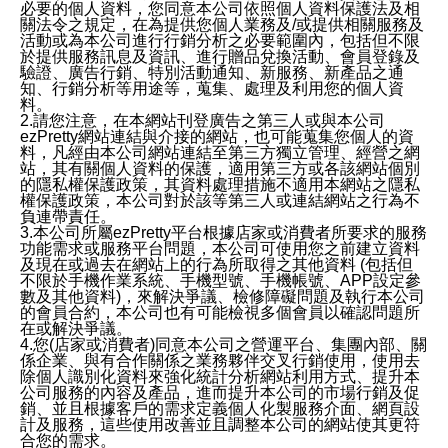
必要的個人資料，您同意本公司依照個人資料保護法及相
關法令之規定，在為提供您個人業務及/或提供相關服務及
活動或為本公司進行行銷分析之必要範圍內，包括但不限
於提供服務訊息及資訊、進行贈品兌換活動、會員登錄及
驗證、廣告行銷、特別活動通知、新服務、新產品之通
知、行銷分析等用途等，蒐集、處理及利用您的個人資
料。
2.請您注意，在本網站刊登廣告之第三人或與本公司
ezPretty網站連結與介接的網站，也可能蒐集您個人的資
料，凡經由本公司網站連結至第三方獨立管理、經營之網
站，其有關個人資料的保護，適用第三方或各該網站個別
的隱私權保護政策，其資料處理措施不適用本網站之隱私
權保護政策，本公司對於該等第三人或連結網站之行為不
負連帶責任。
3.本公司所屬ezPretty平台根據店家或消費者所要求的服務
功能需求或服務平台問題，本公司可使用您之前建立資料
及現在或過去在網站上的行為所取得之其他資料 (包括但
不限於手機作業系統、手機型號、手機帳號、APP設定參
數及其他資料)，來解決爭議、檢修障礙問題及執行本公司
的會員合約，本公司也有可能檢視多個會員以確認問題所
在或解決爭議。
4.您(店家或消費者)同意本公司之營運平台、集團內部、關
係企業、與有合作關係之業務夥伴交叉行銷使用，使用去
除個人識別化資料來強化統計分析網站利用方式、提升本
公司服務的內容及產品，進而提升本公司的市場行銷及促
銷、並且根據客戶的需求定義個人化製服務介面、網頁設
計及服務，這些使用改善並且調整本公司的網站使其更符
合您的需求。