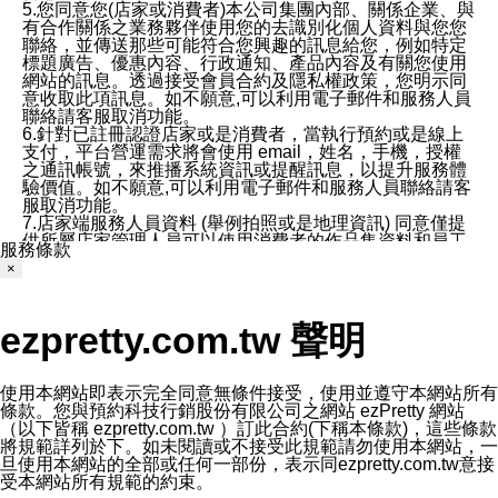
5.您同意您(店家或消費者)本公司集團內部、關係企業、與
有合作關係之業務夥伴使用您的去識別化個人資料與您您
聯絡，並傳送那些可能符合您興趣的訊息給您，例如特定
標題廣告、優惠內容、行政通知、產品內容及有關您使用
網站的訊息。透過接受會員合約及隱私權政策，您明示同
意收取此項訊息。如不願意,可以利用電子郵件和服務人員
聯絡請客服取消功能。
6.針對已註冊認證店家或是消費者，當執行預約或是線上
支付，平台營運需求將會使用 email，姓名，手機，授權
之通訊帳號，來推播系統資訊或提醒訊息，以提升服務體
驗價值。如不願意,可以利用電子郵件和服務人員聯絡請客
服取消功能。
7.店家端服務人員資料 (舉例拍照或是地理資訊) 同意僅提
供所屬店家管理人員可以使用消費者的作品集資料和員工
服務條款
打卡個人圖像行為。本公司及ezPretty平台不會做任何使
×
用。
三、本公司對您個人資料的揭露
1.基於現有服務平台的監管環境，預約科技保證不會揭露
ezpretty.com.tw 聲明
任何店家的營運資訊，且預約科技和店家均不能洩露消費
者的個人資料。然而，在某些情況下，本公司可能會因受
政府要求或法律規定，而被迫向政府或第三方提供資料。
第三方也可能非法地攔截或存取傳輸的私人通訊，或會員
使用本網站即表示完全同意無條件接受，使用並遵守本網站所有
可能濫用或誤用從本公司網站獲得的您的資料。因此，儘
條款。您與預約科技行銷股份有限公司之網站 ezPretty 網站
管本公司使用企業標準的保護措施來保護您的隱私，本公
（以下皆稱 ezpretty.com.tw ）訂此合約(下稱本條款)，這些條款
司並未承諾您的個人識別資料或私人通訊將永遠保密。
將規範詳列於下。如未閱讀或不接受此規範請勿使用本網站，一
2.根據本公司的政策，本公司不會將涉及您的個人識別資
旦使用本網站的全部或任何一部份，表示同ezpretty.com.tw意接
料出租或出售給第三方。
受本網站所有規範的約束。
3. 本公司、所屬集團、關係企業或與其合作行銷之第三方