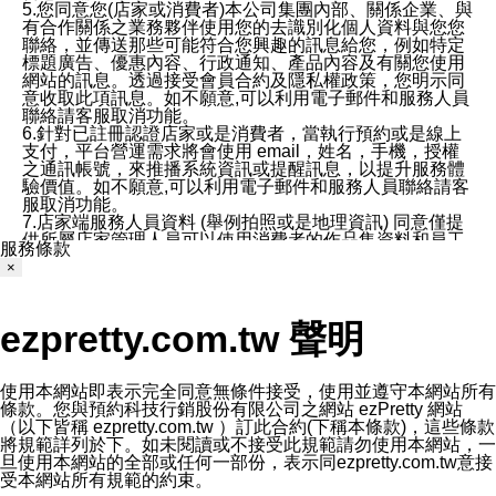
5.您同意您(店家或消費者)本公司集團內部、關係企業、與
有合作關係之業務夥伴使用您的去識別化個人資料與您您
聯絡，並傳送那些可能符合您興趣的訊息給您，例如特定
標題廣告、優惠內容、行政通知、產品內容及有關您使用
網站的訊息。透過接受會員合約及隱私權政策，您明示同
意收取此項訊息。如不願意,可以利用電子郵件和服務人員
聯絡請客服取消功能。
6.針對已註冊認證店家或是消費者，當執行預約或是線上
支付，平台營運需求將會使用 email，姓名，手機，授權
之通訊帳號，來推播系統資訊或提醒訊息，以提升服務體
驗價值。如不願意,可以利用電子郵件和服務人員聯絡請客
服取消功能。
7.店家端服務人員資料 (舉例拍照或是地理資訊) 同意僅提
供所屬店家管理人員可以使用消費者的作品集資料和員工
服務條款
打卡個人圖像行為。本公司及ezPretty平台不會做任何使
×
用。
三、本公司對您個人資料的揭露
1.基於現有服務平台的監管環境，預約科技保證不會揭露
ezpretty.com.tw 聲明
任何店家的營運資訊，且預約科技和店家均不能洩露消費
者的個人資料。然而，在某些情況下，本公司可能會因受
政府要求或法律規定，而被迫向政府或第三方提供資料。
第三方也可能非法地攔截或存取傳輸的私人通訊，或會員
使用本網站即表示完全同意無條件接受，使用並遵守本網站所有
可能濫用或誤用從本公司網站獲得的您的資料。因此，儘
條款。您與預約科技行銷股份有限公司之網站 ezPretty 網站
管本公司使用企業標準的保護措施來保護您的隱私，本公
（以下皆稱 ezpretty.com.tw ）訂此合約(下稱本條款)，這些條款
司並未承諾您的個人識別資料或私人通訊將永遠保密。
將規範詳列於下。如未閱讀或不接受此規範請勿使用本網站，一
2.根據本公司的政策，本公司不會將涉及您的個人識別資
旦使用本網站的全部或任何一部份，表示同ezpretty.com.tw意接
料出租或出售給第三方。
受本網站所有規範的約束。
3. 本公司、所屬集團、關係企業或與其合作行銷之第三方