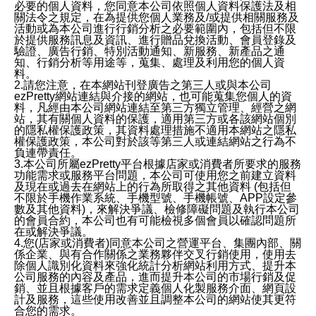
必要的個人資料，您同意本公司依照個人資料保護法及相
關法令之規定，在為提供您個人業務及/或提供相關服務及
活動或為本公司進行行銷分析之必要範圍內，包括但不限
於提供服務訊息及資訊、進行贈品兌換活動、會員登錄及
驗證、廣告行銷、特別活動通知、新服務、新產品之通
知、行銷分析等用途等，蒐集、處理及利用您的個人資
料。
2.請您注意，在本網站刊登廣告之第三人或與本公司
ezPretty網站連結與介接的網站，也可能蒐集您個人的資
料，凡經由本公司網站連結至第三方獨立管理、經營之網
站，其有關個人資料的保護，適用第三方或各該網站個別
的隱私權保護政策，其資料處理措施不適用本網站之隱私
權保護政策，本公司對於該等第三人或連結網站之行為不
負連帶責任。
3.本公司所屬ezPretty平台根據店家或消費者所要求的服務
功能需求或服務平台問題，本公司可使用您之前建立資料
及現在或過去在網站上的行為所取得之其他資料 (包括但
不限於手機作業系統、手機型號、手機帳號、APP設定參
數及其他資料)，來解決爭議、檢修障礙問題及執行本公司
的會員合約，本公司也有可能檢視多個會員以確認問題所
在或解決爭議。
4.您(店家或消費者)同意本公司之營運平台、集團內部、關
係企業、與有合作關係之業務夥伴交叉行銷使用，使用去
除個人識別化資料來強化統計分析網站利用方式、提升本
公司服務的內容及產品，進而提升本公司的市場行銷及促
銷、並且根據客戶的需求定義個人化製服務介面、網頁設
計及服務，這些使用改善並且調整本公司的網站使其更符
合您的需求。