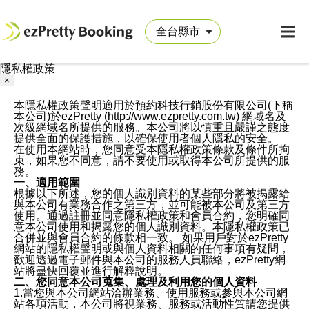
隱私權政策
×
本隱私權政策聲明適用於預約科技行銷股份有限公司(下稱
本公司)於ezPretty (http://www.ezpretty.com.tw) 網域名及
次級網域名所提供的服務。本公司將以慎重且嚴謹之態度
提供全面的保護措施，以確保使用者個人隱私的安全。
在使用本網站時，您同意受本隱私權政策條款及條件所拘
束，如果您不同意，請不要使用或取得本公司所提供的服
務。
一、適用範圍
根據以下所述，您的個人識別資料的某些部分將被揭露給
與本公司有業務合作之第三方，並可能被本公司及第三方
使用。通過註冊並同意隱私權政策和會員合約，您明確同
意本公司使用和揭露您的個人識別資料。本隱私權政策已
合併並與會員合約的條款相一致。 如果用戶對於ezPretty
網站的隱私權聲明或與個人資料相關的任何事項有疑問，
歡迎透過電子郵件與本公司的服務人員聯絡，ezPretty網
站將盡快回覆並進行解釋說明。
二、您同意本公司蒐集、處理及利用您的個人資料
1.當您與本公司網站洽辦業務、使用服務或參與本公司網
站各項活動，本公司將視業務、服務或活動性質請您提供