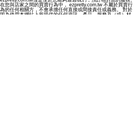
料於行銷活動資訊、商品訊息或新服務等相關行銷，且於
在您與店家之間的買賣行為中， ezpretty.com.tw 不屬於買賣行
首次行銷時，將提供您表示拒絕行銷之方式，本公司不會
為的任何相關方，不會承擔任何直接或間接責任或義務。 對於
向您索取相關費用。如您拒絕接受行銷服務或嗣後欲拒絕
因為使用本網站上所提供的任何資訊、產品、服務及（或）材
時，均可隨時通知本公司，本公司、所屬集團、關係企業
料，而產生或導致的任何損失或損害，ezpretty.com.tw 及其管
或與其合作行銷之第三方業務合作公司或第三方業務合作
理人員、員工或代表人均對此不承擔任何責任。 儘管
公司將立即停止利用您的個人資料行銷。
ezpretty.com.tw 已經盡了適當努力確保本網站上所列的服務符
四、個人資料利用之期間、地區、對象及方式如下
合合理的標準，仍不得將本網站內所列出的任何服務視為
1.期間：您同意於本公司存續期間或依法令之資料保存期
ezpretty.com.tw 推薦的服務，或是認為其代表該服務將會適用
間內，以及您的個人資料蒐集之目的消失或期限屆滿時，
於該用戶。如果該服務不適用於您，ezpretty.com.tw 將對此不
本公司得繼續保存、處理或利用您的個人資料。
承擔任何責任。
2.地區：就中華民國領域內。
網站使用者的守法義務及承諾
3.對象：本公司所屬公司(本公司)及其分公司、本公司之關
本條款構成您與 ezPretty 間之有效契約。 本條款中如有一部無
係企業、其他與本公司有業務往來或合作之機構。
效時，不影響其他條款之效力。 本條款如有未盡之處，雙方均
4.方式：以電話、簡訊、電子郵件、紙本或其他合於當時
應依誠實信用、平等互惠原則，共商解決之道。
科技之適當方式作個人資料之利用，(包括任何依法得利用
年齡和責任
之方式，但不限於使用於本網站或與外部合作之行銷)並於
你向 ezpretty.com.tw您確認您已經達到使用本網站的合法年
法令容許之範圍內，為行銷建檔、揭露、轉介或交互運用
齡。可以針對您在使用本網站時產生的任何責任，形成有約束力
予本公司及其合作對象。
的法律責任。您理解使用本網站時及他人使用您的登錄資訊使用
五、個人資料之類別
本網站時所產生的交易責任。
本聲明所指之個人資料類別如下:
網站連結
1.您提供之資料，包括您的姓名、性別、連絡方式(包括但
本網站可能包含有通往ezpretty.com.tw以外的其他方所運營網站
不限於電話、E-MAIL及地址等)、服務單位、職稱、為完
的超連結。此類超連結僅提供用於參考。此類網站不是由
成收款或付款所需之資料、IＰ位址、及其他得以直接或間
ezpretty.com.tw 控制，我們對其內容不承擔任何責任。在本網
接識別使用者身分之個人資料，及執行職務或業務之必要
站上加入通往此類網站的超連結，並非暗示我們贊同此類網站上
範圍內所需蒐集、處理及利用的個人資料。
的材料或是與其經營人之間存在任何聯繫。
2.為提升服務品質，本公司會依照所提供服務之性質，記
智慧財產權聲明
錄使用者的IP位址、以及在本公司內的瀏覽活動(例如，使
本網站上的所有資訊、內容、圖片、文字、聲音、圖像22、按
用者所使用的軟硬體、所點選的網頁)等資料，但是這些資
鈕、商標、服務標章及商品名稱均受中華民國國家法律及國際條