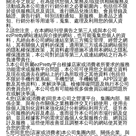
關法令之規定，在為提供您個人業務及/或提供相關服務及
活動或為本公司進行行銷分析之必要範圍內，包括但不限
於提供服務訊息及資訊、進行贈品兌換活動、會員登錄及
驗證、廣告行銷、特別活動通知、新服務、新產品之通
知、行銷分析等用途等，蒐集、處理及利用您的個人資
料。
2.請您注意，在本網站刊登廣告之第三人或與本公司
ezPretty網站連結與介接的網站，也可能蒐集您個人的資
料，凡經由本公司網站連結至第三方獨立管理、經營之網
站，其有關個人資料的保護，適用第三方或各該網站個別
的隱私權保護政策，其資料處理措施不適用本網站之隱私
權保護政策，本公司對於該等第三人或連結網站之行為不
負連帶責任。
3.本公司所屬ezPretty平台根據店家或消費者所要求的服務
功能需求或服務平台問題，本公司可使用您之前建立資料
及現在或過去在網站上的行為所取得之其他資料 (包括但
不限於手機作業系統、手機型號、手機帳號、APP設定參
數及其他資料)，來解決爭議、檢修障礙問題及執行本公司
的會員合約，本公司也有可能檢視多個會員以確認問題所
在或解決爭議。
4.您(店家或消費者)同意本公司之營運平台、集團內部、關
係企業、與有合作關係之業務夥伴交叉行銷使用，使用去
除個人識別化資料來強化統計分析網站利用方式、提升本
公司服務的內容及產品，進而提升本公司的市場行銷及促
銷、並且根據客戶的需求定義個人化製服務介面、網頁設
計及服務，這些使用改善並且調整本公司的網站使其更符
合您的需求。
5.您同意您(店家或消費者)本公司集團內部、關係企業、與