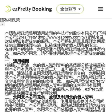
隱私權政策
×
本隱私權政策聲明適用於預約科技行銷股份有限公司(下稱
本公司)於ezPretty (http://www.ezpretty.com.tw) 網域名及
次級網域名所提供的服務。本公司將以慎重且嚴謹之態度
提供全面的保護措施，以確保使用者個人隱私的安全。
在使用本網站時，您同意受本隱私權政策條款及條件所拘
束，如果您不同意，請不要使用或取得本公司所提供的服
務。
一、適用範圍
根據以下所述，您的個人識別資料的某些部分將被揭露給
與本公司有業務合作之第三方，並可能被本公司及第三方
使用。通過註冊並同意隱私權政策和會員合約，您明確同
意本公司使用和揭露您的個人識別資料。本隱私權政策已
合併並與會員合約的條款相一致。 如果用戶對於ezPretty
網站的隱私權聲明或與個人資料相關的任何事項有疑問，
歡迎透過電子郵件與本公司的服務人員聯絡，ezPretty網
站將盡快回覆並進行解釋說明。
二、您同意本公司蒐集、處理及利用您的個人資料
1.當您與本公司網站洽辦業務、使用服務或參與本公司網
站各項活動，本公司將視業務、服務或活動性質請您提供
必要的個人資料，您同意本公司依照個人資料保護法及相