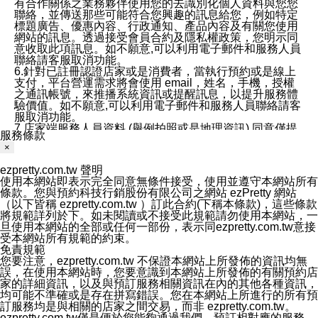
有合作關係之業務夥伴使用您的去識別化個人資料與您您
聯絡，並傳送那些可能符合您興趣的訊息給您，例如特定
標題廣告、優惠內容、行政通知、產品內容及有關您使用
網站的訊息。透過接受會員合約及隱私權政策，您明示同
意收取此項訊息。如不願意,可以利用電子郵件和服務人員
聯絡請客服取消功能。
6.針對已註冊認證店家或是消費者，當執行預約或是線上
支付，平台營運需求將會使用 email，姓名，手機，授權
之通訊帳號，來推播系統資訊或提醒訊息，以提升服務體
驗價值。如不願意,可以利用電子郵件和服務人員聯絡請客
服取消功能。
7.店家端服務人員資料 (舉例拍照或是地理資訊) 同意僅提
服務條款
供所屬店家管理人員可以使用消費者的作品集資料和員工
×
打卡個人圖像行為。本公司及ezPretty平台不會做任何使
用。
ezpretty.com.tw 聲明
三、本公司對您個人資料的揭露
使用本網站即表示完全同意無條件接受，使用並遵守本網站所有
1.基於現有服務平台的監管環境，預約科技保證不會揭露
條款。您與預約科技行銷股份有限公司之網站 ezPretty 網站
任何店家的營運資訊，且預約科技和店家均不能洩露消費
（以下皆稱 ezpretty.com.tw ）訂此合約(下稱本條款)，這些條款
者的個人資料。然而，在某些情況下，本公司可能會因受
將規範詳列於下。如未閱讀或不接受此規範請勿使用本網站，一
政府要求或法律規定，而被迫向政府或第三方提供資料。
旦使用本網站的全部或任何一部份，表示同ezpretty.com.tw意接
第三方也可能非法地攔截或存取傳輸的私人通訊，或會員
受本網站所有規範的約束。
可能濫用或誤用從本公司網站獲得的您的資料。因此，儘
免責規範
管本公司使用企業標準的保護措施來保護您的隱私，本公
您要注意，ezpretty.com.tw 不保證本網站上所發佈的資訊均無
司並未承諾您的個人識別資料或私人通訊將永遠保密。
誤，在使用本網站時，您要意識到本網站上所發佈的有關預約店
2.根據本公司的政策，本公司不會將涉及您的個人識別資
家的詳細資訊，以及與預訂服務相關資訊在內的其他各種資訊，
料出租或出售給第三方。
均可能不準確或是存在拼寫錯誤。您在本網站上所進行的所有預
3. 本公司、所屬集團、關係企業或與其合作行銷之第三方
訂服務均是與相關的店家之間交易，而非 ezpretty.com.tw。
業務合作公司會在您同意之情形下，始得利用您的個人資
ezpretty.com.tw僅是便於您能夠通過我們，預訂相對應的服務。