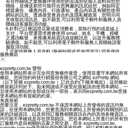
有合作關係之業務夥伴使用您的去識別化個人資料與您您
聯絡，並傳送那些可能符合您興趣的訊息給您，例如特定
標題廣告、優惠內容、行政通知、產品內容及有關您使用
網站的訊息。透過接受會員合約及隱私權政策，您明示同
意收取此項訊息。如不願意,可以利用電子郵件和服務人員
聯絡請客服取消功能。
6.針對已註冊認證店家或是消費者，當執行預約或是線上
支付，平台營運需求將會使用 email，姓名，手機，授權
之通訊帳號，來推播系統資訊或提醒訊息，以提升服務體
驗價值。如不願意,可以利用電子郵件和服務人員聯絡請客
服取消功能。
7.店家端服務人員資料 (舉例拍照或是地理資訊) 同意僅提
服務條款
供所屬店家管理人員可以使用消費者的作品集資料和員工
×
打卡個人圖像行為。本公司及ezPretty平台不會做任何使
用。
ezpretty.com.tw 聲明
三、本公司對您個人資料的揭露
使用本網站即表示完全同意無條件接受，使用並遵守本網站所有
1.基於現有服務平台的監管環境，預約科技保證不會揭露
條款。您與預約科技行銷股份有限公司之網站 ezPretty 網站
任何店家的營運資訊，且預約科技和店家均不能洩露消費
（以下皆稱 ezpretty.com.tw ）訂此合約(下稱本條款)，這些條款
者的個人資料。然而，在某些情況下，本公司可能會因受
將規範詳列於下。如未閱讀或不接受此規範請勿使用本網站，一
政府要求或法律規定，而被迫向政府或第三方提供資料。
旦使用本網站的全部或任何一部份，表示同ezpretty.com.tw意接
第三方也可能非法地攔截或存取傳輸的私人通訊，或會員
受本網站所有規範的約束。
可能濫用或誤用從本公司網站獲得的您的資料。因此，儘
免責規範
管本公司使用企業標準的保護措施來保護您的隱私，本公
您要注意，ezpretty.com.tw 不保證本網站上所發佈的資訊均無
司並未承諾您的個人識別資料或私人通訊將永遠保密。
誤，在使用本網站時，您要意識到本網站上所發佈的有關預約店
2.根據本公司的政策，本公司不會將涉及您的個人識別資
家的詳細資訊，以及與預訂服務相關資訊在內的其他各種資訊，
料出租或出售給第三方。
均可能不準確或是存在拼寫錯誤。您在本網站上所進行的所有預
3. 本公司、所屬集團、關係企業或與其合作行銷之第三方
訂服務均是與相關的店家之間交易，而非 ezpretty.com.tw。
業務合作公司會在您同意之情形下，始得利用您的個人資
ezpretty.com.tw僅是便於您能夠通過我們，預訂相對應的服務。