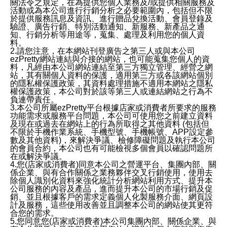
關法令之規定，在為提供您個人業務及/或提供相關服務及
活動或為本公司進行行銷分析之必要範圍內，包括但不限
於提供服務訊息及資訊、進行贈品兌換活動、會員登錄及
驗證、廣告行銷、特別活動通知、新服務、新產品之通
知、行銷分析等用途等，蒐集、處理及利用您的個人資
料。
2.請您注意，在本網站刊登廣告之第三人或與本公司
ezPretty網站連結與介接的網站，也可能蒐集您個人的資
料，凡經由本公司網站連結至第三方獨立管理、經營之網
站，其有關個人資料的保護，適用第三方或各該網站個別
的隱私權保護政策，其資料處理措施不適用本網站之隱私
權保護政策，本公司對於該等第三人或連結網站之行為不
負連帶責任。
3.本公司所屬ezPretty平台根據店家或消費者所要求的服務
功能需求或服務平台問題，本公司可使用您之前建立資料
及現在或過去在網站上的行為所取得之其他資料 (包括但
不限於手機作業系統、手機型號、手機帳號、APP設定參
數及其他資料)，來解決爭議、檢修障礙問題及執行本公司
的會員合約，本公司也有可能檢視多個會員以確認問題所
在或解決爭議。
4.您(店家或消費者)同意本公司之營運平台、集團內部、關
係企業、與有合作關係之業務夥伴交叉行銷使用，使用去
除個人識別化資料來強化統計分析網站利用方式、提升本
公司服務的內容及產品，進而提升本公司的市場行銷及促
銷、並且根據客戶的需求定義個人化製服務介面、網頁設
計及服務，這些使用改善並且調整本公司的網站使其更符
合您的需求。
5.您同意您(店家或消費者)本公司集團內部、關係企業、與