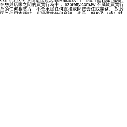
料於行銷活動資訊、商品訊息或新服務等相關行銷，且於
在您與店家之間的買賣行為中， ezpretty.com.tw 不屬於買賣行
首次行銷時，將提供您表示拒絕行銷之方式，本公司不會
為的任何相關方，不會承擔任何直接或間接責任或義務。 對於
向您索取相關費用。如您拒絕接受行銷服務或嗣後欲拒絕
因為使用本網站上所提供的任何資訊、產品、服務及（或）材
時，均可隨時通知本公司，本公司、所屬集團、關係企業
料，而產生或導致的任何損失或損害，ezpretty.com.tw 及其管
或與其合作行銷之第三方業務合作公司或第三方業務合作
理人員、員工或代表人均對此不承擔任何責任。 儘管
公司將立即停止利用您的個人資料行銷。
ezpretty.com.tw 已經盡了適當努力確保本網站上所列的服務符
四、個人資料利用之期間、地區、對象及方式如下
合合理的標準，仍不得將本網站內所列出的任何服務視為
1.期間：您同意於本公司存續期間或依法令之資料保存期
ezpretty.com.tw 推薦的服務，或是認為其代表該服務將會適用
間內，以及您的個人資料蒐集之目的消失或期限屆滿時，
於該用戶。如果該服務不適用於您，ezpretty.com.tw 將對此不
本公司得繼續保存、處理或利用您的個人資料。
承擔任何責任。
2.地區：就中華民國領域內。
網站使用者的守法義務及承諾
3.對象：本公司所屬公司(本公司)及其分公司、本公司之關
本條款構成您與 ezPretty 間之有效契約。 本條款中如有一部無
係企業、其他與本公司有業務往來或合作之機構。
效時，不影響其他條款之效力。 本條款如有未盡之處，雙方均
4.方式：以電話、簡訊、電子郵件、紙本或其他合於當時
應依誠實信用、平等互惠原則，共商解決之道。
科技之適當方式作個人資料之利用，(包括任何依法得利用
年齡和責任
之方式，但不限於使用於本網站或與外部合作之行銷)並於
你向 ezpretty.com.tw您確認您已經達到使用本網站的合法年
法令容許之範圍內，為行銷建檔、揭露、轉介或交互運用
齡。可以針對您在使用本網站時產生的任何責任，形成有約束力
予本公司及其合作對象。
的法律責任。您理解使用本網站時及他人使用您的登錄資訊使用
五、個人資料之類別
本網站時所產生的交易責任。
本聲明所指之個人資料類別如下:
網站連結
1.您提供之資料，包括您的姓名、性別、連絡方式(包括但
本網站可能包含有通往ezpretty.com.tw以外的其他方所運營網站
不限於電話、E-MAIL及地址等)、服務單位、職稱、為完
的超連結。此類超連結僅提供用於參考。此類網站不是由
成收款或付款所需之資料、IＰ位址、及其他得以直接或間
ezpretty.com.tw 控制，我們對其內容不承擔任何責任。在本網
接識別使用者身分之個人資料，及執行職務或業務之必要
站上加入通往此類網站的超連結，並非暗示我們贊同此類網站上
範圍內所需蒐集、處理及利用的個人資料。
的材料或是與其經營人之間存在任何聯繫。
2.為提升服務品質，本公司會依照所提供服務之性質，記
智慧財產權聲明
錄使用者的IP位址、以及在本公司內的瀏覽活動(例如，使
本網站上的所有資訊、內容、圖片、文字、聲音、圖像22、按
用者所使用的軟硬體、所點選的網頁)等資料，但是這些資
鈕、商標、服務標章及商品名稱均受中華民國國家法律及國際條