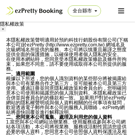
隱私權政策
×
本隱私權政策聲明適用於預約科技行銷股份有限公司(下稱
本公司)於ezPretty (http://www.ezpretty.com.tw) 網域名及
次級網域名所提供的服務。本公司將以慎重且嚴謹之態度
提供全面的保護措施，以確保使用者個人隱私的安全。
在使用本網站時，您同意受本隱私權政策條款及條件所拘
束，如果您不同意，請不要使用或取得本公司所提供的服
務。
一、適用範圍
根據以下所述，您的個人識別資料的某些部分將被揭露給
與本公司有業務合作之第三方，並可能被本公司及第三方
使用。通過註冊並同意隱私權政策和會員合約，您明確同
意本公司使用和揭露您的個人識別資料。本隱私權政策已
合併並與會員合約的條款相一致。 如果用戶對於ezPretty
網站的隱私權聲明或與個人資料相關的任何事項有疑問，
歡迎透過電子郵件與本公司的服務人員聯絡，ezPretty網
站將盡快回覆並進行解釋說明。
二、您同意本公司蒐集、處理及利用您的個人資料
1.當您與本公司網站洽辦業務、使用服務或參與本公司網
站各項活動，本公司將視業務、服務或活動性質請您提供
必要的個人資料，您同意本公司依照個人資料保護法及相