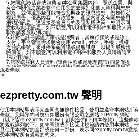
5.您同意您(店家或消費者)本公司集團內部、關係企業、與
有合作關係之業務夥伴使用您的去識別化個人資料與您您
聯絡，並傳送那些可能符合您興趣的訊息給您，例如特定
標題廣告、優惠內容、行政通知、產品內容及有關您使用
網站的訊息。透過接受會員合約及隱私權政策，您明示同
意收取此項訊息。如不願意,可以利用電子郵件和服務人員
聯絡請客服取消功能。
6.針對已註冊認證店家或是消費者，當執行預約或是線上
支付，平台營運需求將會使用 email，姓名，手機，授權
之通訊帳號，來推播系統資訊或提醒訊息，以提升服務體
驗價值。如不願意,可以利用電子郵件和服務人員聯絡請客
服取消功能。
7.店家端服務人員資料 (舉例拍照或是地理資訊) 同意僅提
供所屬店家管理人員可以使用消費者的作品集資料和員工
服務條款
打卡個人圖像行為。本公司及ezPretty平台不會做任何使
×
用。
三、本公司對您個人資料的揭露
1.基於現有服務平台的監管環境，預約科技保證不會揭露
ezpretty.com.tw 聲明
任何店家的營運資訊，且預約科技和店家均不能洩露消費
者的個人資料。然而，在某些情況下，本公司可能會因受
政府要求或法律規定，而被迫向政府或第三方提供資料。
第三方也可能非法地攔截或存取傳輸的私人通訊，或會員
使用本網站即表示完全同意無條件接受，使用並遵守本網站所有
可能濫用或誤用從本公司網站獲得的您的資料。因此，儘
條款。您與預約科技行銷股份有限公司之網站 ezPretty 網站
管本公司使用企業標準的保護措施來保護您的隱私，本公
（以下皆稱 ezpretty.com.tw ）訂此合約(下稱本條款)，這些條款
司並未承諾您的個人識別資料或私人通訊將永遠保密。
將規範詳列於下。如未閱讀或不接受此規範請勿使用本網站，一
2.根據本公司的政策，本公司不會將涉及您的個人識別資
旦使用本網站的全部或任何一部份，表示同ezpretty.com.tw意接
料出租或出售給第三方。
受本網站所有規範的約束。
3. 本公司、所屬集團、關係企業或與其合作行銷之第三方