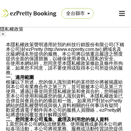
隱私權政策
×
本隱私權政策聲明適用於預約科技行銷股份有限公司(下稱
本公司)於ezPretty (http://www.ezpretty.com.tw) 網域名及
次級網域名所提供的服務。本公司將以慎重且嚴謹之態度
提供全面的保護措施，以確保使用者個人隱私的安全。
在使用本網站時，您同意受本隱私權政策條款及條件所拘
束，如果您不同意，請不要使用或取得本公司所提供的服
務。
一、適用範圍
根據以下所述，您的個人識別資料的某些部分將被揭露給
與本公司有業務合作之第三方，並可能被本公司及第三方
使用。通過註冊並同意隱私權政策和會員合約，您明確同
意本公司使用和揭露您的個人識別資料。本隱私權政策已
合併並與會員合約的條款相一致。 如果用戶對於ezPretty
網站的隱私權聲明或與個人資料相關的任何事項有疑問，
歡迎透過電子郵件與本公司的服務人員聯絡，ezPretty網
站將盡快回覆並進行解釋說明。
二、您同意本公司蒐集、處理及利用您的個人資料
1.當您與本公司網站洽辦業務、使用服務或參與本公司網
站各項活動，本公司將視業務、服務或活動性質請您提供