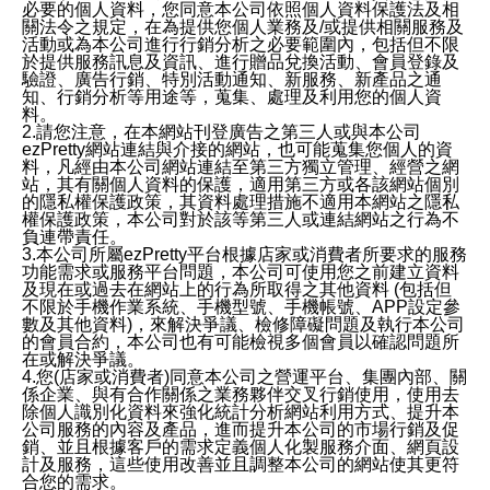
必要的個人資料，您同意本公司依照個人資料保護法及相
關法令之規定，在為提供您個人業務及/或提供相關服務及
活動或為本公司進行行銷分析之必要範圍內，包括但不限
於提供服務訊息及資訊、進行贈品兌換活動、會員登錄及
驗證、廣告行銷、特別活動通知、新服務、新產品之通
知、行銷分析等用途等，蒐集、處理及利用您的個人資
料。
2.請您注意，在本網站刊登廣告之第三人或與本公司
ezPretty網站連結與介接的網站，也可能蒐集您個人的資
料，凡經由本公司網站連結至第三方獨立管理、經營之網
站，其有關個人資料的保護，適用第三方或各該網站個別
的隱私權保護政策，其資料處理措施不適用本網站之隱私
權保護政策，本公司對於該等第三人或連結網站之行為不
負連帶責任。
3.本公司所屬ezPretty平台根據店家或消費者所要求的服務
功能需求或服務平台問題，本公司可使用您之前建立資料
及現在或過去在網站上的行為所取得之其他資料 (包括但
不限於手機作業系統、手機型號、手機帳號、APP設定參
數及其他資料)，來解決爭議、檢修障礙問題及執行本公司
的會員合約，本公司也有可能檢視多個會員以確認問題所
在或解決爭議。
4.您(店家或消費者)同意本公司之營運平台、集團內部、關
係企業、與有合作關係之業務夥伴交叉行銷使用，使用去
除個人識別化資料來強化統計分析網站利用方式、提升本
公司服務的內容及產品，進而提升本公司的市場行銷及促
銷、並且根據客戶的需求定義個人化製服務介面、網頁設
計及服務，這些使用改善並且調整本公司的網站使其更符
合您的需求。