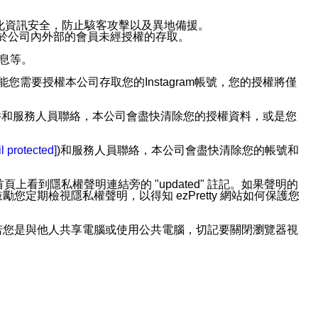
強化資訊安全，防止駭客攻擊以及異地備援。
免於公司內外部的會員未經授權的存取。
訊息等。
用此功能您需要授權本公司存取您的Instagram帳號，您的授權將僅
透過電子郵件和服務人員聯絡，本公司會盡快清除您的授權資料，或是您
。
l protected]
)和服務人員聯絡，本公司會盡快清除您的帳號和
上看到隱私權聲明連結旁的 "updated" 註記。如果聲明的
期檢視隱私權聲明，以得知 ezPretty 網站如何保護您
若您是與他人共享電腦或使用公共電腦，切記要關閉瀏覽器視
依照該資料或電子郵件所指示之方法、說明或功能連結，隨時
者，將可收到通知型訊息。