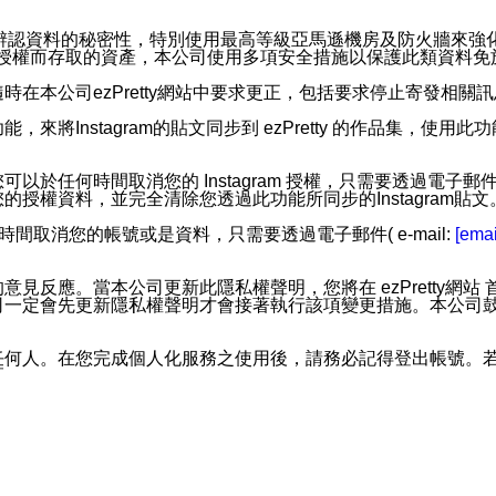
。
您個人辨認資料的秘密性，特別使用最高等級亞馬遜機房及防火牆來
失及未經授權而存取的資產，本公司使用多項安全措施以保護此類資料
在本公司ezPretty網站中要求更正，包括要求停止寄發相關
步功能，來將Instagram的貼文同步到 ezPretty 的作品集，使
步功能，您可以於任何時間取消您的 Instagram 授權，只需要
授權資料，並完全清除您透過此功能所同步的Instagram貼文
時間取消您的帳號或是資料，只需要透過電子郵件( e-mail:
[emai
應。當本公司更新此隱私權聲明，您將在 ezPretty網站 首頁
定會先更新隱私權聲明才會接著執行該項變更措施。本公司鼓勵您定
任何人。在您完成個人化服務之使用後，請務必記得登出帳號。
區。
並傳送或宣傳本網站各項服務之資料或電子郵件供您參考。您能
入本公司/本服務好友，您仍可接收到通知型訊息。
限，以廣告或其他目的的訊息皆不會被傳送。滿足以下三個條件