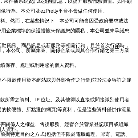
帳號，來推播系統資訊或提醒訊息，以提升服務體驗價值。如不願
行為。本公司及ezPretty平台不會做任何使用。
資料。然而，在某些情況下，本公司可能會因受政府要求或法
使用企業標準的保護措施來保護您的隱私，本公司並未承諾您
活動資訊、商品訊息或新服務等相關行銷，且於首次行銷時，
司，本公司、所屬集團、關係企業或與其合作行銷之第三方業
繼續保存、處理或利用您的個人資料。
但不限於使用於本網站或與外部合作之行銷)並於法令容許之範
或付款所需之資料、IＰ位址、及其他得以直接或間接識別使用者
用的軟硬體、所點選的網頁)等資料，但是這些資料僅供作流量
利害關係人之權益、售後服務、經營合於營業登記項目或組織
個人資料。
前揭特定目的之方式(包括但不限於電腦處理、郵寄、電話、