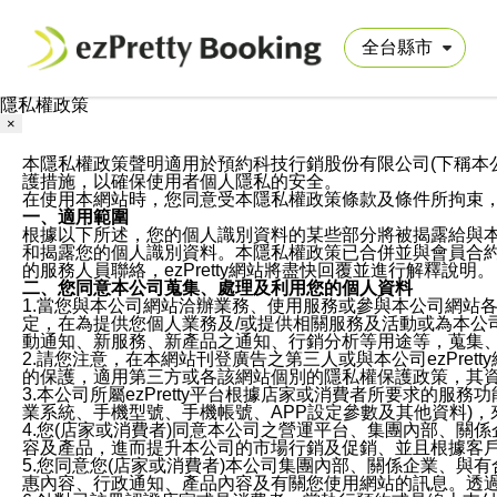
隱私權政策
×
本隱私權政策聲明適用於預約科技行銷股份有限公司(下稱本公司)於ezP
護措施，以確保使用者個人隱私的安全。
在使用本網站時，您同意受本隱私權政策條款及條件所拘束
一、適用範圍
根據以下所述，您的個人識別資料的某些部分將被揭露給與
和揭露您的個人識別資料。本隱私權政策已合併並與會員合約的
的服務人員聯絡，ezPretty網站將盡快回覆並進行解釋說明。
二、您同意本公司蒐集、處理及利用您的個人資料
1.當您與本公司網站洽辦業務、使用服務或參與本公司網站
定，在為提供您個人業務及/或提供相關服務及活動或為本
動通知、新服務、新產品之通知、行銷分析等用途等，蒐集
2.請您注意，在本網站刊登廣告之第三人或與本公司ezPr
的保護，適用第三方或各該網站個別的隱私權保護政策，其
3.本公司所屬ezPretty平台根據店家或消費者所要求的
業系統、手機型號、手機帳號、APP設定參數及其他資料)
4.您(店家或消費者)同意本公司之營運平台、集團內部、
容及產品，進而提升本公司的市場行銷及促銷、並且根據客
5.您同意您(店家或消費者)本公司集團內部、關係企業、
惠內容、行政通知、產品內容及有關您使用網站的訊息。透過