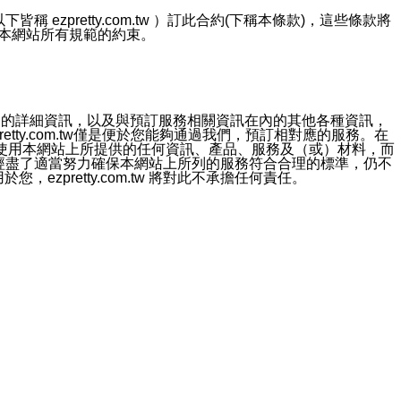
ezpretty.com.tw ）訂此合約(下稱本條款)，這些條款將
接受本網站所有規範的約束。
約店家的詳細資訊，以及與預訂服務相關資訊在內的其他各種資訊，
etty.com.tw僅是便於您能夠通過我們，預訂相對應的服務。在
對於因為使用本網站上所提供的任何資訊、產品、服務及（或）材料，而
m.tw 已經盡了適當努力確保本網站上所列的服務符合合理的標準，仍不
ezpretty.com.tw 將對此不承擔任何責任。
均應依誠實信用、平等互惠原則，共商解決之道。
力的法律責任。您理解使用本網站時及他人使用您的登錄資訊使用本