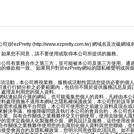
retty (http://www.ezpretty.com.tw) 網
，如果您不同意，請不要使用或取得本公司所提供的服務。
本公司有業務合作之第三方，並可能被本公司及第三方使用。通
條款相一致。 如果用戶對於ezPretty網站的隱私權聲明或
各項活動，本公司將視業務、服務或活動性質請您提供必要的個
公司進行行銷分析之必要範圍內，包括但不限於提供服務訊息及資
、處理及利用您的個人資料。
etty網站連結與介接的網站，也可能蒐集您個人的資料，凡經由
資料處理措施不適用本網站之隱私權保護政策，本公司對於該等
服務功能需求或服務平台問題，本公司可使用您之前建立資料及現在
，來解決爭議、檢修障礙問題及執行本公司的會員合約，本公司
關係企業、與有合作關係之業務夥伴交叉行銷使用，使用去除個人
戶的需求定義個人化製服務介面、網頁設計及服務，這些使用改
與有合作關係之業務夥伴使用您的去識別化個人資料與您您聯絡，
接受會員合約及隱私權政策，您明示同意收取此項訊息。如不願