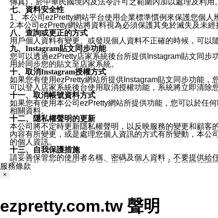
傳真)，於中華民國境內及法令許可之範圍內加以處理及利用
七、資料安全性
1、本公司ezPretty網站平台使用企業標準慣例來保護
2.本公司ezPretty網站將資料視為必須保護其免於滅
八、查詢或更正的方式
用戶個人資料有變更、或發現個人資料不正確的時候，可以隨時
九、Instagram貼文同步功能
您可以透過ezPretty店家系統後台所提供Instagram貼文同
用於同步您的貼文至店家系統。
十、取消Instagram授權方式
如果您有使用ezPretty網站所提供Instagram貼文同
可以登入店家系統後台使用取消授權功能，系統將立即清除您的
十一、取消帳號資料方式
如果您有使用本公司ezPretty網站所提供功能，您可以於任何
相關資料。
十二、隱私權聲明的更新
本公司將不定時更新隱私權聲明，以反映服務的變更和顧客的意見反
內容有所變更，或是處理您個人資訊的方式有所變動，本公司一
的個人資訊。
十三、自我保護措施
請妥善保管您的使用者名稱、密碼及個人資料，不要提供給
窗，以防止他人讀取您的個人資料、信件或進入所機關管理
服務條款
十四、傳送宣傳本站資訊或電子郵件之政策
×
您同意本公司網站，透過您所提供的郵件地址與您取得聯絡
停止接收這些資料或電子郵件。
十五、訊息通知
ezpretty.com.tw 聲明
本公司/本服務將以通知型訊息傳送重要訊息給您。即使未加
本公司/本服務傳送之通知型訊息以對您有效且重要的訊息為