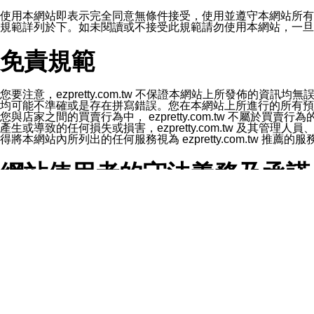
1.LINE 帳號設定的電話號碼與本公司/本服務所傳來的電話
2.該 LINE 帳號已在 LINE APP 設定中，同意接收通知型訊
使用本網站即表示完全同意無條件接受，使用並遵守本網站所有條款。您與
3.LINE 帳號未封鎖傳送訊息之 LINE 官方帳號。
規範詳列於下。如未閱讀或不接受此規範請勿使用本網站，一旦使用本
欲變更通知型訊息的設定，操作如下：
1.點選「主頁」＞「設定」
免責規範
2.點選「隱私設定」
3.點選「提供使用資料」
4.點選「LINE通知型訊息」
5.開關「接收LINE通知型訊息」
您要注意，ezpretty.com.tw 不保證本網站上所發佈
❗️關閉「接收通知型訊息」後，將不會接收到來自任何企業
均可能不準確或是存在拼寫錯誤。您在本網站上所進行的所有預訂服務均是與
您與店家之間的買賣行為中， ezpretty.com.tw 不
產生或導致的任何損失或損害，ezpretty.com.tw 及其管理
得將本網站內所列出的任何服務視為 ezpretty.com.tw 推
網站使用者的守法義務及承諾
本條款構成您與 ezPretty 間之有效契約。 本條款中如
年齡和責任
你向 ezpretty.com.tw您確認您已經達到使用本網站
網站時所產生的交易責任。