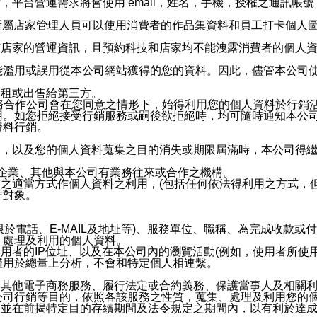
，平台營運需求將會使用 email，姓名，手機，授權之通訊
供所屬店家管理人員可以使用消費者的作品集資料和員工打卡個人圖像
何店家的營運資訊，且預約科技和店家均不能洩露消費者的個人
能濫用或誤用從本公司網站獲得的您的資料。因此，儘管本公司
出租或出售給第三方。
業務合作公司會在您同意之情形下，始得利用您的個人資料於行銷
用。如您拒絕接受行銷服務或嗣後欲拒絕時，均可隨時通知本公
資料行銷。
內，以及您的個人資料蒐集之目的消失或期限屆滿時，本公司得
係企業、其他與本公司有業務往來或合作之機構。
技之適當方式作個人資料之利用，(包括任何依法得利用之方式，
作對象。
限於電話、E-MAIL及地址等)、服務單位、職稱、為完成收款
、處理及利用的個人資料。
使用者的IP位址、以及在本公司內的瀏覽活動(例如，使用者所使
僅用於總量上分析，不會和特定個人相連繫。
及其他電子商務服務、履行法定或合約義務、保護當事人及相關
公司行銷等目的，依照各該服務之性質，蒐集、處理及利用您的
，並在前揭特定目的存續期間及法令規定之期間內，以有利於達成