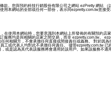
號碼比對相符。
息。
預約科技行銷股份有限公司之網站 ezPretty 網站 （以下皆稱 
網站的全部或任何一部份，表示同ezpretty.com.tw意
的資訊均無誤，在使用本網站時，您要意識到本網站上所發佈的有關預
官方帳號或認證官方帳號的通知型訊息。
相關的店家之間交易，而非 ezpretty.com.tw。 ezpr
屬於買賣行為的任何相關方，不會承擔任何直接或間接責任或義務。 
人員、員工或代表人均對此不承擔任何責任。 儘管ezpretty.co
薦的服務，或是認為其代表該服務將會適用於該用戶。如果該服務不適用於您，
有一部無效時，不影響其他條款之效力。 本條款如有未盡之處，雙方
的合法年齡。可以針對您在使用本網站時產生的任何責任，形成有約束