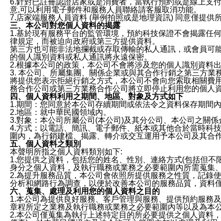
6.針對已註冊認證店家或是消費者，當執行預約或是線上支付
意,可以利用電子郵件和服務人員聯絡請客服取消功能。
7.店家端服務人員資料 (舉例拍照或是地理資訊) 同意僅提
三、本公司對您個人資料的揭露
1.基於現有服務平台的監管環境，預約科技保證不會揭露任
律規定，而被迫向政府或第三方提供資料。
第三方也可能非法地攔截或存取傳輸的私人通訊，或會員可
的個人識別資料或私人通訊將永遠保密。
2.根據本公司的政策，本公司不會將涉及您的個人識別資料
3. 本公司、所屬集團、關係企業或與其合作行銷之第三方
將提供您表示拒絕行銷之方式，本公司不會向您索取相關費
務合作公司或第三方業務合作公司將立即停止利用您的個人
四、個人資料利用之期間、地區、對象及方式如下
1.期間：您同意於本公司存續期間或依法令之資料保存期間
2.地區：就中華民國領域內。
3.對象：本公司所屬公司(本公司)及其分公司、本公司之關
4.方式：以電話、簡訊、電子郵件、紙本或其他合於當時科
圍內，為行銷建檔、揭露、轉介或交互運用予本公司及其合
五、個人資料之類別
本聲明所指之個人資料類別如下:
1.您提供之資料，包括您的姓名、性別、連絡方式(包括但不
身分之個人資料，及執行職務或業務之必要範圍內所需蒐集
2.為提升服務品質，本公司會依照所提供服務之性質，記錄
分析和網路行為調查，以便於改善本公司的服務品質，資料
六、蒐集、處理及利用您的個人資料之目的
1.本公司為提供良好服務、客戶管理與服務、提供預約服務
章程所定之業務及執行職務或業務之必要範圍內等以及為本
2.本公司僅蒐集為執行上述特定目的所必要提供之個人資料