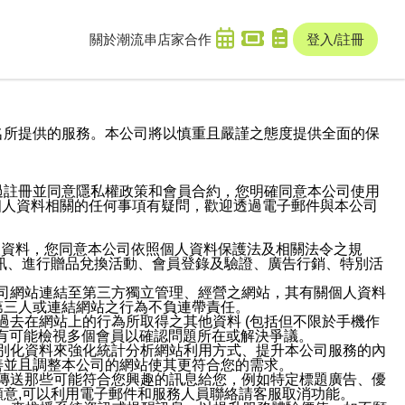
關於潮流串
店家合作
登入/註冊
域名及次級網域名所提供的服務。本公司將以慎重且嚴謹之態度提供全面的保
過註冊並同意隱私權政策和會員合約，您明確同意本公司使用
與個人資料相關的任何事項有疑問，歡迎透過電子郵件與本公司
人資料，您同意本公司依照個人資料保護法及相關法令之規
訊、進行贈品兌換活動、會員登錄及驗證、廣告行銷、特別活
本公司網站連結至第三方獨立管理、經營之網站，其有關個人資料
第三人或連結網站之行為不負連帶責任。
或過去在網站上的行為所取得之其他資料 (包括但不限於手機作
也有可能檢視多個會員以確認問題所在或解決爭議。
識別化資料來強化統計分析網站利用方式、提升本公司服務的內
善並且調整本公司的網站使其更符合您的需求。
並傳送那些可能符合您興趣的訊息給您，例如特定標題廣告、優
意,可以利用電子郵件和服務人員聯絡請客服取消功能。