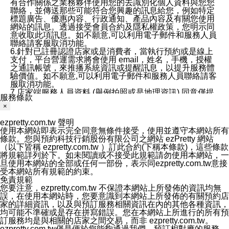
有合作關係之業務夥伴使用您的去識別化個人資料與您您
聯絡，並傳送那些可能符合您興趣的訊息給您，例如特定
標題廣告、優惠內容、行政通知、產品內容及有關您使用
網站的訊息。透過接受會員合約及隱私權政策，您明示同
意收取此項訊息。如不願意,可以利用電子郵件和服務人員
聯絡請客服取消功能。
6.針對已註冊認證店家或是消費者，當執行預約或是線上
支付，平台營運需求將會使用 email，姓名，手機，授權
之通訊帳號，來推播系統資訊或提醒訊息，以提升服務體
驗價值。如不願意,可以利用電子郵件和服務人員聯絡請客
服取消功能。
7.店家端服務人員資料 (舉例拍照或是地理資訊) 同意僅提
服務條款
供所屬店家管理人員可以使用消費者的作品集資料和員工
×
打卡個人圖像行為。本公司及ezPretty平台不會做任何使
用。
ezpretty.com.tw 聲明
三、本公司對您個人資料的揭露
使用本網站即表示完全同意無條件接受，使用並遵守本網站所有
1.基於現有服務平台的監管環境，預約科技保證不會揭露
條款。您與預約科技行銷股份有限公司之網站 ezPretty 網站
任何店家的營運資訊，且預約科技和店家均不能洩露消費
（以下皆稱 ezpretty.com.tw ）訂此合約(下稱本條款)，這些條款
者的個人資料。然而，在某些情況下，本公司可能會因受
將規範詳列於下。如未閱讀或不接受此規範請勿使用本網站，一
政府要求或法律規定，而被迫向政府或第三方提供資料。
旦使用本網站的全部或任何一部份，表示同ezpretty.com.tw意接
第三方也可能非法地攔截或存取傳輸的私人通訊，或會員
受本網站所有規範的約束。
可能濫用或誤用從本公司網站獲得的您的資料。因此，儘
免責規範
管本公司使用企業標準的保護措施來保護您的隱私，本公
您要注意，ezpretty.com.tw 不保證本網站上所發佈的資訊均無
司並未承諾您的個人識別資料或私人通訊將永遠保密。
誤，在使用本網站時，您要意識到本網站上所發佈的有關預約店
2.根據本公司的政策，本公司不會將涉及您的個人識別資
家的詳細資訊，以及與預訂服務相關資訊在內的其他各種資訊，
料出租或出售給第三方。
均可能不準確或是存在拼寫錯誤。您在本網站上所進行的所有預
3. 本公司、所屬集團、關係企業或與其合作行銷之第三方
訂服務均是與相關的店家之間交易，而非 ezpretty.com.tw。
業務合作公司會在您同意之情形下，始得利用您的個人資
ezpretty.com.tw僅是便於您能夠通過我們，預訂相對應的服務。