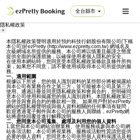
隱私權政策
×
本隱私權政策聲明適用於預約科技行銷股份有限公司(下稱
本公司)於ezPretty (http://www.ezpretty.com.tw) 網域名及
次級網域名所提供的服務。本公司將以慎重且嚴謹之態度
提供全面的保護措施，以確保使用者個人隱私的安全。
在使用本網站時，您同意受本隱私權政策條款及條件所拘
束，如果您不同意，請不要使用或取得本公司所提供的服
務。
一、適用範圍
根據以下所述，您的個人識別資料的某些部分將被揭露給
與本公司有業務合作之第三方，並可能被本公司及第三方
使用。通過註冊並同意隱私權政策和會員合約，您明確同
意本公司使用和揭露您的個人識別資料。本隱私權政策已
合併並與會員合約的條款相一致。 如果用戶對於ezPretty
網站的隱私權聲明或與個人資料相關的任何事項有疑問，
歡迎透過電子郵件與本公司的服務人員聯絡，ezPretty網
站將盡快回覆並進行解釋說明。
二、您同意本公司蒐集、處理及利用您的個人資料
1.當您與本公司網站洽辦業務、使用服務或參與本公司網
站各項活動，本公司將視業務、服務或活動性質請您提供
必要的個人資料，您同意本公司依照個人資料保護法及相