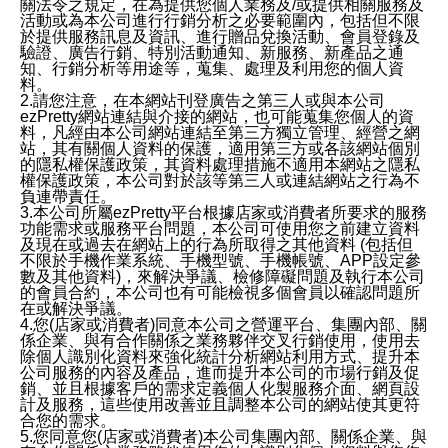
關法令之規定，在為提供您個人業務及/或提供相關服務及
活動或為本公司進行行銷分析之必要範圍內，包括但不限
於提供服務訊息及資訊、進行贈品兌換活動、會員登錄及
驗證、廣告行銷、特別活動通知、新服務、新產品之通
知、行銷分析等用途等，蒐集、處理及利用您的個人資
料。
2.請您注意，在本網站刊登廣告之第三人或與本公司
ezPretty網站連結與介接的網站，也可能蒐集您個人的資
料，凡經由本公司網站連結至第三方獨立管理、經營之網
站，其有關個人資料的保護，適用第三方或各該網站個別
的隱私權保護政策，其資料處理措施不適用本網站之隱私
權保護政策，本公司對於該等第三人或連結網站之行為不
負連帶責任。
3.本公司所屬ezPretty平台根據店家或消費者所要求的服務
功能需求或服務平台問題，本公司可使用您之前建立資料
及現在或過去在網站上的行為所取得之其他資料 (包括但
不限於手機作業系統、手機型號、手機帳號、APP設定參
數及其他資料)，來解決爭議、檢修障礙問題及執行本公司
的會員合約，本公司也有可能檢視多個會員以確認問題所
在或解決爭議。
4.您(店家或消費者)同意本公司之營運平台、集團內部、關
係企業、與有合作關係之業務夥伴交叉行銷使用，使用去
除個人識別化資料來強化統計分析網站利用方式、提升本
公司服務的內容及產品，進而提升本公司的市場行銷及促
銷、並且根據客戶的需求定義個人化製服務介面、網頁設
計及服務，這些使用改善並且調整本公司的網站使其更符
合您的需求。
5.您同意您(店家或消費者)本公司集團內部、關係企業、與