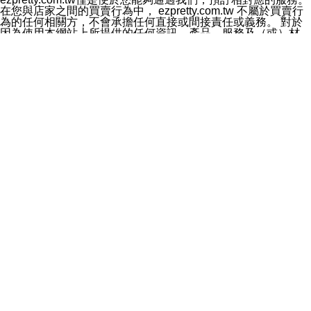
料於行銷活動資訊、商品訊息或新服務等相關行銷，且於
在您與店家之間的買賣行為中， ezpretty.com.tw 不屬於買賣行
首次行銷時，將提供您表示拒絕行銷之方式，本公司不會
為的任何相關方，不會承擔任何直接或間接責任或義務。 對於
向您索取相關費用。如您拒絕接受行銷服務或嗣後欲拒絕
因為使用本網站上所提供的任何資訊、產品、服務及（或）材
時，均可隨時通知本公司，本公司、所屬集團、關係企業
料，而產生或導致的任何損失或損害，ezpretty.com.tw 及其管
或與其合作行銷之第三方業務合作公司或第三方業務合作
理人員、員工或代表人均對此不承擔任何責任。 儘管
公司將立即停止利用您的個人資料行銷。
ezpretty.com.tw 已經盡了適當努力確保本網站上所列的服務符
四、個人資料利用之期間、地區、對象及方式如下
合合理的標準，仍不得將本網站內所列出的任何服務視為
1.期間：您同意於本公司存續期間或依法令之資料保存期
ezpretty.com.tw 推薦的服務，或是認為其代表該服務將會適用
間內，以及您的個人資料蒐集之目的消失或期限屆滿時，
於該用戶。如果該服務不適用於您，ezpretty.com.tw 將對此不
本公司得繼續保存、處理或利用您的個人資料。
承擔任何責任。
2.地區：就中華民國領域內。
網站使用者的守法義務及承諾
3.對象：本公司所屬公司(本公司)及其分公司、本公司之關
本條款構成您與 ezPretty 間之有效契約。 本條款中如有一部無
係企業、其他與本公司有業務往來或合作之機構。
效時，不影響其他條款之效力。 本條款如有未盡之處，雙方均
4.方式：以電話、簡訊、電子郵件、紙本或其他合於當時
應依誠實信用、平等互惠原則，共商解決之道。
科技之適當方式作個人資料之利用，(包括任何依法得利用
年齡和責任
之方式，但不限於使用於本網站或與外部合作之行銷)並於
你向 ezpretty.com.tw您確認您已經達到使用本網站的合法年
法令容許之範圍內，為行銷建檔、揭露、轉介或交互運用
齡。可以針對您在使用本網站時產生的任何責任，形成有約束力
予本公司及其合作對象。
的法律責任。您理解使用本網站時及他人使用您的登錄資訊使用
五、個人資料之類別
本網站時所產生的交易責任。
本聲明所指之個人資料類別如下:
網站連結
1.您提供之資料，包括您的姓名、性別、連絡方式(包括但
本網站可能包含有通往ezpretty.com.tw以外的其他方所運營網站
不限於電話、E-MAIL及地址等)、服務單位、職稱、為完
的超連結。此類超連結僅提供用於參考。此類網站不是由
成收款或付款所需之資料、IＰ位址、及其他得以直接或間
ezpretty.com.tw 控制，我們對其內容不承擔任何責任。在本網
接識別使用者身分之個人資料，及執行職務或業務之必要
站上加入通往此類網站的超連結，並非暗示我們贊同此類網站上
範圍內所需蒐集、處理及利用的個人資料。
的材料或是與其經營人之間存在任何聯繫。
2.為提升服務品質，本公司會依照所提供服務之性質，記
智慧財產權聲明
錄使用者的IP位址、以及在本公司內的瀏覽活動(例如，使
本網站上的所有資訊、內容、圖片、文字、聲音、圖像22、按
用者所使用的軟硬體、所點選的網頁)等資料，但是這些資
鈕、商標、服務標章及商品名稱均受中華民國國家法律及國際條