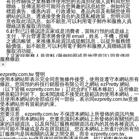
有合作關係之業務夥伴使用您的去識別化個人資料與您您
聯絡，並傳送那些可能符合您興趣的訊息給您，例如特定
標題廣告、優惠內容、行政通知、產品內容及有關您使用
網站的訊息。透過接受會員合約及隱私權政策，您明示同
意收取此項訊息。如不願意,可以利用電子郵件和服務人員
聯絡請客服取消功能。
6.針對已註冊認證店家或是消費者，當執行預約或是線上
支付，平台營運需求將會使用 email，姓名，手機，授權
之通訊帳號，來推播系統資訊或提醒訊息，以提升服務體
驗價值。如不願意,可以利用電子郵件和服務人員聯絡請客
服取消功能。
7.店家端服務人員資料 (舉例拍照或是地理資訊) 同意僅提
服務條款
供所屬店家管理人員可以使用消費者的作品集資料和員工
×
打卡個人圖像行為。本公司及ezPretty平台不會做任何使
用。
ezpretty.com.tw 聲明
三、本公司對您個人資料的揭露
使用本網站即表示完全同意無條件接受，使用並遵守本網站所有
1.基於現有服務平台的監管環境，預約科技保證不會揭露
條款。您與預約科技行銷股份有限公司之網站 ezPretty 網站
任何店家的營運資訊，且預約科技和店家均不能洩露消費
（以下皆稱 ezpretty.com.tw ）訂此合約(下稱本條款)，這些條款
者的個人資料。然而，在某些情況下，本公司可能會因受
將規範詳列於下。如未閱讀或不接受此規範請勿使用本網站，一
政府要求或法律規定，而被迫向政府或第三方提供資料。
旦使用本網站的全部或任何一部份，表示同ezpretty.com.tw意接
第三方也可能非法地攔截或存取傳輸的私人通訊，或會員
受本網站所有規範的約束。
可能濫用或誤用從本公司網站獲得的您的資料。因此，儘
免責規範
管本公司使用企業標準的保護措施來保護您的隱私，本公
您要注意，ezpretty.com.tw 不保證本網站上所發佈的資訊均無
司並未承諾您的個人識別資料或私人通訊將永遠保密。
誤，在使用本網站時，您要意識到本網站上所發佈的有關預約店
2.根據本公司的政策，本公司不會將涉及您的個人識別資
家的詳細資訊，以及與預訂服務相關資訊在內的其他各種資訊，
料出租或出售給第三方。
均可能不準確或是存在拼寫錯誤。您在本網站上所進行的所有預
3. 本公司、所屬集團、關係企業或與其合作行銷之第三方
訂服務均是與相關的店家之間交易，而非 ezpretty.com.tw。
業務合作公司會在您同意之情形下，始得利用您的個人資
ezpretty.com.tw僅是便於您能夠通過我們，預訂相對應的服務。