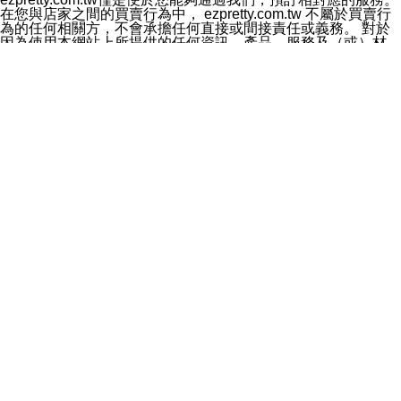
料於行銷活動資訊、商品訊息或新服務等相關行銷，且於
在您與店家之間的買賣行為中， ezpretty.com.tw 不屬於買賣行
首次行銷時，將提供您表示拒絕行銷之方式，本公司不會
為的任何相關方，不會承擔任何直接或間接責任或義務。 對於
向您索取相關費用。如您拒絕接受行銷服務或嗣後欲拒絕
因為使用本網站上所提供的任何資訊、產品、服務及（或）材
時，均可隨時通知本公司，本公司、所屬集團、關係企業
料，而產生或導致的任何損失或損害，ezpretty.com.tw 及其管
或與其合作行銷之第三方業務合作公司或第三方業務合作
理人員、員工或代表人均對此不承擔任何責任。 儘管
公司將立即停止利用您的個人資料行銷。
ezpretty.com.tw 已經盡了適當努力確保本網站上所列的服務符
四、個人資料利用之期間、地區、對象及方式如下
合合理的標準，仍不得將本網站內所列出的任何服務視為
1.期間：您同意於本公司存續期間或依法令之資料保存期
ezpretty.com.tw 推薦的服務，或是認為其代表該服務將會適用
間內，以及您的個人資料蒐集之目的消失或期限屆滿時，
於該用戶。如果該服務不適用於您，ezpretty.com.tw 將對此不
本公司得繼續保存、處理或利用您的個人資料。
承擔任何責任。
2.地區：就中華民國領域內。
網站使用者的守法義務及承諾
3.對象：本公司所屬公司(本公司)及其分公司、本公司之關
本條款構成您與 ezPretty 間之有效契約。 本條款中如有一部無
係企業、其他與本公司有業務往來或合作之機構。
效時，不影響其他條款之效力。 本條款如有未盡之處，雙方均
4.方式：以電話、簡訊、電子郵件、紙本或其他合於當時
應依誠實信用、平等互惠原則，共商解決之道。
科技之適當方式作個人資料之利用，(包括任何依法得利用
年齡和責任
之方式，但不限於使用於本網站或與外部合作之行銷)並於
你向 ezpretty.com.tw您確認您已經達到使用本網站的合法年
法令容許之範圍內，為行銷建檔、揭露、轉介或交互運用
齡。可以針對您在使用本網站時產生的任何責任，形成有約束力
予本公司及其合作對象。
的法律責任。您理解使用本網站時及他人使用您的登錄資訊使用
五、個人資料之類別
本網站時所產生的交易責任。
本聲明所指之個人資料類別如下:
網站連結
1.您提供之資料，包括您的姓名、性別、連絡方式(包括但
本網站可能包含有通往ezpretty.com.tw以外的其他方所運營網站
不限於電話、E-MAIL及地址等)、服務單位、職稱、為完
的超連結。此類超連結僅提供用於參考。此類網站不是由
成收款或付款所需之資料、IＰ位址、及其他得以直接或間
ezpretty.com.tw 控制，我們對其內容不承擔任何責任。在本網
接識別使用者身分之個人資料，及執行職務或業務之必要
站上加入通往此類網站的超連結，並非暗示我們贊同此類網站上
範圍內所需蒐集、處理及利用的個人資料。
的材料或是與其經營人之間存在任何聯繫。
2.為提升服務品質，本公司會依照所提供服務之性質，記
智慧財產權聲明
錄使用者的IP位址、以及在本公司內的瀏覽活動(例如，使
本網站上的所有資訊、內容、圖片、文字、聲音、圖像22、按
用者所使用的軟硬體、所點選的網頁)等資料，但是這些資
鈕、商標、服務標章及商品名稱均受中華民國國家法律及國際條