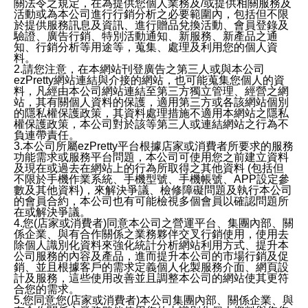
關法令之規定，在為提供您個人業務及/或提供相關服務及
活動或為本公司進行行銷分析之必要範圍內，包括但不限
於提供服務訊息及資訊、進行贈品兌換活動、會員登錄及
驗證、廣告行銷、特別活動通知、新服務、新產品之通
知、行銷分析等用途等，蒐集、處理及利用您的個人資
料。
2.請您注意，在本網站刊登廣告之第三人或與本公司
ezPretty網站連結與介接的網站，也可能蒐集您個人的資
料，凡經由本公司網站連結至第三方獨立管理、經營之網
站，其有關個人資料的保護，適用第三方或各該網站個別
的隱私權保護政策，其資料處理措施不適用本網站之隱私
權保護政策，本公司對於該等第三人或連結網站之行為不
負連帶責任。
3.本公司所屬ezPretty平台根據店家或消費者所要求的服務
功能需求或服務平台問題，本公司可使用您之前建立資料
及現在或過去在網站上的行為所取得之其他資料 (包括但
不限於手機作業系統、手機型號、手機帳號、APP設定參
數及其他資料)，來解決爭議、檢修障礙問題及執行本公司
的會員合約，本公司也有可能檢視多個會員以確認問題所
在或解決爭議。
4.您(店家或消費者)同意本公司之營運平台、集團內部、關
係企業、與有合作關係之業務夥伴交叉行銷使用，使用去
除個人識別化資料來強化統計分析網站利用方式、提升本
公司服務的內容及產品，進而提升本公司的市場行銷及促
銷、並且根據客戶的需求定義個人化製服務介面、網頁設
計及服務，這些使用改善並且調整本公司的網站使其更符
合您的需求。
5.您同意您(店家或消費者)本公司集團內部、關係企業、與