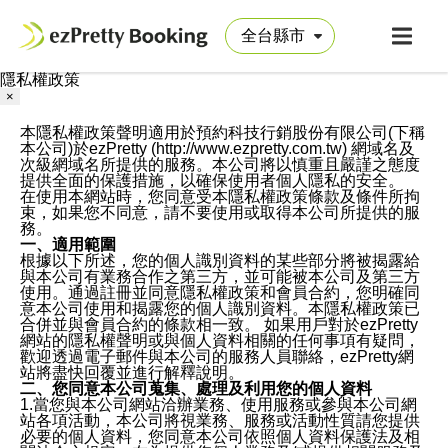
隱私權政策
×
本隱私權政策聲明適用於預約科技行銷股份有限公司(下稱
本公司)於ezPretty (http://www.ezpretty.com.tw) 網域名及
次級網域名所提供的服務。本公司將以慎重且嚴謹之態度
提供全面的保護措施，以確保使用者個人隱私的安全。
在使用本網站時，您同意受本隱私權政策條款及條件所拘
束，如果您不同意，請不要使用或取得本公司所提供的服
務。
一、適用範圍
根據以下所述，您的個人識別資料的某些部分將被揭露給
與本公司有業務合作之第三方，並可能被本公司及第三方
使用。通過註冊並同意隱私權政策和會員合約，您明確同
意本公司使用和揭露您的個人識別資料。本隱私權政策已
合併並與會員合約的條款相一致。 如果用戶對於ezPretty
網站的隱私權聲明或與個人資料相關的任何事項有疑問，
歡迎透過電子郵件與本公司的服務人員聯絡，ezPretty網
站將盡快回覆並進行解釋說明。
二、您同意本公司蒐集、處理及利用您的個人資料
1.當您與本公司網站洽辦業務、使用服務或參與本公司網
站各項活動，本公司將視業務、服務或活動性質請您提供
必要的個人資料，您同意本公司依照個人資料保護法及相