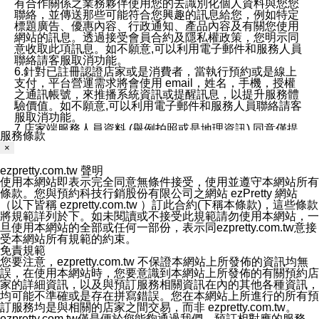
有合作關係之業務夥伴使用您的去識別化個人資料與您您
聯絡，並傳送那些可能符合您興趣的訊息給您，例如特定
標題廣告、優惠內容、行政通知、產品內容及有關您使用
網站的訊息。透過接受會員合約及隱私權政策，您明示同
意收取此項訊息。如不願意,可以利用電子郵件和服務人員
聯絡請客服取消功能。
6.針對已註冊認證店家或是消費者，當執行預約或是線上
支付，平台營運需求將會使用 email，姓名，手機，授權
之通訊帳號，來推播系統資訊或提醒訊息，以提升服務體
驗價值。如不願意,可以利用電子郵件和服務人員聯絡請客
服取消功能。
7.店家端服務人員資料 (舉例拍照或是地理資訊) 同意僅提
服務條款
供所屬店家管理人員可以使用消費者的作品集資料和員工
×
打卡個人圖像行為。本公司及ezPretty平台不會做任何使
用。
ezpretty.com.tw 聲明
三、本公司對您個人資料的揭露
使用本網站即表示完全同意無條件接受，使用並遵守本網站所有
1.基於現有服務平台的監管環境，預約科技保證不會揭露
條款。您與預約科技行銷股份有限公司之網站 ezPretty 網站
任何店家的營運資訊，且預約科技和店家均不能洩露消費
（以下皆稱 ezpretty.com.tw ）訂此合約(下稱本條款)，這些條款
者的個人資料。然而，在某些情況下，本公司可能會因受
將規範詳列於下。如未閱讀或不接受此規範請勿使用本網站，一
政府要求或法律規定，而被迫向政府或第三方提供資料。
旦使用本網站的全部或任何一部份，表示同ezpretty.com.tw意接
第三方也可能非法地攔截或存取傳輸的私人通訊，或會員
受本網站所有規範的約束。
可能濫用或誤用從本公司網站獲得的您的資料。因此，儘
免責規範
管本公司使用企業標準的保護措施來保護您的隱私，本公
您要注意，ezpretty.com.tw 不保證本網站上所發佈的資訊均無
司並未承諾您的個人識別資料或私人通訊將永遠保密。
誤，在使用本網站時，您要意識到本網站上所發佈的有關預約店
2.根據本公司的政策，本公司不會將涉及您的個人識別資
家的詳細資訊，以及與預訂服務相關資訊在內的其他各種資訊，
料出租或出售給第三方。
均可能不準確或是存在拼寫錯誤。您在本網站上所進行的所有預
3. 本公司、所屬集團、關係企業或與其合作行銷之第三方
訂服務均是與相關的店家之間交易，而非 ezpretty.com.tw。
業務合作公司會在您同意之情形下，始得利用您的個人資
ezpretty.com.tw僅是便於您能夠通過我們，預訂相對應的服務。