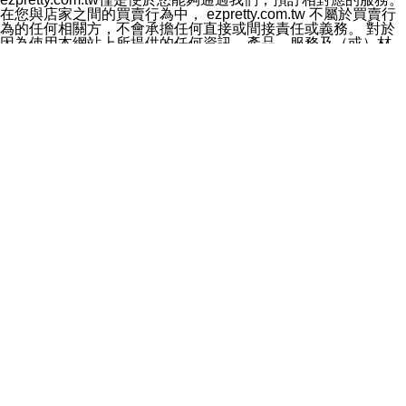
料於行銷活動資訊、商品訊息或新服務等相關行銷，且於
在您與店家之間的買賣行為中， ezpretty.com.tw 不屬於買賣行
首次行銷時，將提供您表示拒絕行銷之方式，本公司不會
為的任何相關方，不會承擔任何直接或間接責任或義務。 對於
向您索取相關費用。如您拒絕接受行銷服務或嗣後欲拒絕
因為使用本網站上所提供的任何資訊、產品、服務及（或）材
時，均可隨時通知本公司，本公司、所屬集團、關係企業
料，而產生或導致的任何損失或損害，ezpretty.com.tw 及其管
或與其合作行銷之第三方業務合作公司或第三方業務合作
理人員、員工或代表人均對此不承擔任何責任。 儘管
公司將立即停止利用您的個人資料行銷。
ezpretty.com.tw 已經盡了適當努力確保本網站上所列的服務符
四、個人資料利用之期間、地區、對象及方式如下
合合理的標準，仍不得將本網站內所列出的任何服務視為
1.期間：您同意於本公司存續期間或依法令之資料保存期
ezpretty.com.tw 推薦的服務，或是認為其代表該服務將會適用
間內，以及您的個人資料蒐集之目的消失或期限屆滿時，
於該用戶。如果該服務不適用於您，ezpretty.com.tw 將對此不
本公司得繼續保存、處理或利用您的個人資料。
承擔任何責任。
2.地區：就中華民國領域內。
網站使用者的守法義務及承諾
3.對象：本公司所屬公司(本公司)及其分公司、本公司之關
本條款構成您與 ezPretty 間之有效契約。 本條款中如有一部無
係企業、其他與本公司有業務往來或合作之機構。
效時，不影響其他條款之效力。 本條款如有未盡之處，雙方均
4.方式：以電話、簡訊、電子郵件、紙本或其他合於當時
應依誠實信用、平等互惠原則，共商解決之道。
科技之適當方式作個人資料之利用，(包括任何依法得利用
年齡和責任
之方式，但不限於使用於本網站或與外部合作之行銷)並於
你向 ezpretty.com.tw您確認您已經達到使用本網站的合法年
法令容許之範圍內，為行銷建檔、揭露、轉介或交互運用
齡。可以針對您在使用本網站時產生的任何責任，形成有約束力
予本公司及其合作對象。
的法律責任。您理解使用本網站時及他人使用您的登錄資訊使用
五、個人資料之類別
本網站時所產生的交易責任。
本聲明所指之個人資料類別如下:
網站連結
1.您提供之資料，包括您的姓名、性別、連絡方式(包括但
本網站可能包含有通往ezpretty.com.tw以外的其他方所運營網站
不限於電話、E-MAIL及地址等)、服務單位、職稱、為完
的超連結。此類超連結僅提供用於參考。此類網站不是由
成收款或付款所需之資料、IＰ位址、及其他得以直接或間
ezpretty.com.tw 控制，我們對其內容不承擔任何責任。在本網
接識別使用者身分之個人資料，及執行職務或業務之必要
站上加入通往此類網站的超連結，並非暗示我們贊同此類網站上
範圍內所需蒐集、處理及利用的個人資料。
的材料或是與其經營人之間存在任何聯繫。
2.為提升服務品質，本公司會依照所提供服務之性質，記
智慧財產權聲明
錄使用者的IP位址、以及在本公司內的瀏覽活動(例如，使
本網站上的所有資訊、內容、圖片、文字、聲音、圖像22、按
用者所使用的軟硬體、所點選的網頁)等資料，但是這些資
鈕、商標、服務標章及商品名稱均受中華民國國家法律及國際條