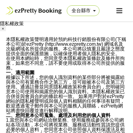
隱私權政策
×
本隱私權政策聲明適用於預約科技行銷股份有限公司(下稱
本公司)於ezPretty (http://www.ezpretty.com.tw) 網域名及
次級網域名所提供的服務。本公司將以慎重且嚴謹之態度
提供全面的保護措施，以確保使用者個人隱私的安全。
在使用本網站時，您同意受本隱私權政策條款及條件所拘
束，如果您不同意，請不要使用或取得本公司所提供的服
務。
一、適用範圍
根據以下所述，您的個人識別資料的某些部分將被揭露給
與本公司有業務合作之第三方，並可能被本公司及第三方
使用。通過註冊並同意隱私權政策和會員合約，您明確同
意本公司使用和揭露您的個人識別資料。本隱私權政策已
合併並與會員合約的條款相一致。 如果用戶對於ezPretty
網站的隱私權聲明或與個人資料相關的任何事項有疑問，
歡迎透過電子郵件與本公司的服務人員聯絡，ezPretty網
站將盡快回覆並進行解釋說明。
二、您同意本公司蒐集、處理及利用您的個人資料
1.當您與本公司網站洽辦業務、使用服務或參與本公司網
站各項活動，本公司將視業務、服務或活動性質請您提供
必要的個人資料，您同意本公司依照個人資料保護法及相