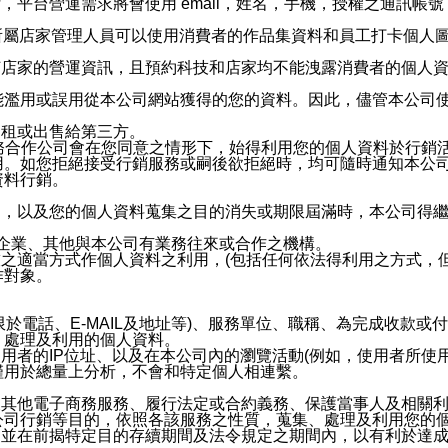
，平台營運需求將會使用 email，姓名，手機，授權之通訊
供所屬店家管理人員可以使用消費者的作品集資料和員工打卡個人圖像
何店家的營運資訊，且預約科技和店家均不能洩露消費者的個人
能濫用或誤用從本公司網站獲得的您的資料。因此，儘管本公司
出租或出售給第三方。
業務合作公司會在您同意之情形下，始得利用您的個人資料於行銷
用。如您拒絕接受行銷服務或嗣後欲拒絕時，均可隨時通知本公
資料行銷。
內，以及您的個人資料蒐集之目的消失或期限屆滿時，本公司得
係企業、其他與本公司有業務往來或合作之機構。
技之適當方式作個人資料之利用，(包括任何依法得利用之方式，
作對象。
限於電話、E-MAIL及地址等)、服務單位、職稱、為完成收款
、處理及利用的個人資料。
使用者的IP位址、以及在本公司內的瀏覽活動(例如，使用者所使
僅用於總量上分析，不會和特定個人相連繫。
及其他電子商務服務、履行法定或合約義務、保護當事人及相關
公司行銷等目的，依照各該服務之性質，蒐集、處理及利用您的
，並在前揭特定目的存續期間及法令規定之期間內，以有利於達成