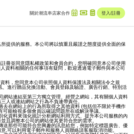
關於潮流串
店家合作
登入/註冊
域名及次級網域名所提供的服務。本公司將以慎重且嚴謹之態度提供全面的保
過註冊並同意隱私權政策和會員合約，您明確同意本公司使用
與個人資料相關的任何事項有疑問，歡迎透過電子郵件與本公司
人資料，您同意本公司依照個人資料保護法及相關法令之規
訊、進行贈品兌換活動、會員登錄及驗證、廣告行銷、特別活
本公司網站連結至第三方獨立管理、經營之網站，其有關個人資料
第三人或連結網站之行為不負連帶責任。
或過去在網站上的行為所取得之其他資料 (包括但不限於手機作
也有可能檢視多個會員以確認問題所在或解決爭議。
識別化資料來強化統計分析網站利用方式、提升本公司服務的內
善並且調整本公司的網站使其更符合您的需求。
並傳送那些可能符合您興趣的訊息給您，例如特定標題廣告、優
意,可以利用電子郵件和服務人員聯絡請客服取消功能。