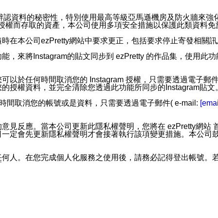
。
您個人辨認資料的秘密性，特別使用最高等級亞馬遜機房及防火牆來
失及未經授權而存取的資產，本公司使用多項安全措施以保護此類資料
在本公司ezPretty網站中要求更正，包括要求停止寄發相關
步功能，來將Instagram的貼文同步到 ezPretty 的作品集，使
步功能，您可以於任何時間取消您的 Instagram 授權，只需要
授權資料，並完全清除您透過此功能所同步的Instagram貼文
時間取消您的帳號或是資料，只需要透過電子郵件( e-mail:
[emai
應。當本公司更新此隱私權聲明，您將在 ezPretty網站 首頁
定會先更新隱私權聲明才會接著執行該項變更措施。本公司鼓勵您定
任何人。在您完成個人化服務之使用後，請務必記得登出帳號。
區。
並傳送或宣傳本網站各項服務之資料或電子郵件供您參考。您能
入本公司/本服務好友，您仍可接收到通知型訊息。
限，以廣告或其他目的的訊息皆不會被傳送。滿足以下三個條件