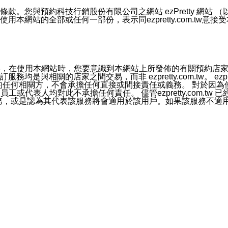
號碼比對相符。
息。
預約科技行銷股份有限公司之網站 ezPretty 網站 （以下皆稱 
網站的全部或任何一部份，表示同ezpretty.com.tw意
的資訊均無誤，在使用本網站時，您要意識到本網站上所發佈的有關預
官方帳號或認證官方帳號的通知型訊息。
相關的店家之間交易，而非 ezpretty.com.tw。 ezpr
屬於買賣行為的任何相關方，不會承擔任何直接或間接責任或義務。 
人員、員工或代表人均對此不承擔任何責任。 儘管ezpretty.co
薦的服務，或是認為其代表該服務將會適用於該用戶。如果該服務不適用於您，
有一部無效時，不影響其他條款之效力。 本條款如有未盡之處，雙方
的合法年齡。可以針對您在使用本網站時產生的任何責任，形成有約束