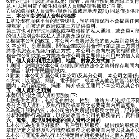
6.針對已註冊認證店家或是消費者，當執行預約或是線上支付
意,可以利用電子郵件和服務人員聯絡請客服取消功能。
7.店家端服務人員資料 (舉例拍照或是地理資訊) 同意僅提
三、本公司對您個人資料的揭露
1.基於現有服務平台的監管環境，預約科技保證不會揭露任
律規定，而被迫向政府或第三方提供資料。
第三方也可能非法地攔截或存取傳輸的私人通訊，或會員可
的個人識別資料或私人通訊將永遠保密。
2.根據本公司的政策，本公司不會將涉及您的個人識別資料
3. 本公司、所屬集團、關係企業或與其合作行銷之第三方
將提供您表示拒絕行銷之方式，本公司不會向您索取相關費
務合作公司或第三方業務合作公司將立即停止利用您的個人
四、個人資料利用之期間、地區、對象及方式如下
1.期間：您同意於本公司存續期間或依法令之資料保存期間
2.地區：就中華民國領域內。
3.對象：本公司所屬公司(本公司)及其分公司、本公司之關
4.方式：以電話、簡訊、電子郵件、紙本或其他合於當時科
圍內，為行銷建檔、揭露、轉介或交互運用予本公司及其合
五、個人資料之類別
本聲明所指之個人資料類別如下:
1.您提供之資料，包括您的姓名、性別、連絡方式(包括但不
身分之個人資料，及執行職務或業務之必要範圍內所需蒐集
2.為提升服務品質，本公司會依照所提供服務之性質，記錄
分析和網路行為調查，以便於改善本公司的服務品質，資料
六、蒐集、處理及利用您的個人資料之目的
1.本公司為提供良好服務、客戶管理與服務、提供預約服務
章程所定之業務及執行職務或業務之必要範圍內等以及為本
2.本公司僅蒐集為執行上述特定目的所必要提供之個人資料