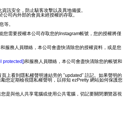
強化資訊安全，防止駭客攻擊以及異地備援。
免於公司內外部的會員未經授權的存取。
訊息等。
用此功能您需要授權本公司存取您的Instagram帳號，您的授權將僅
透過電子郵件和服務人員聯絡，本公司會盡快清除您的授權資料，或是您
。
l protected]
)和服務人員聯絡，本公司會盡快清除您的帳號和
上看到隱私權聲明連結旁的 "updated" 註記。如果聲明的
期檢視隱私權聲明，以得知 ezPretty 網站如何保護您
若您是與他人共享電腦或使用公共電腦，切記要關閉瀏覽器視
依照該資料或電子郵件所指示之方法、說明或功能連結，隨時
者，將可收到通知型訊息。