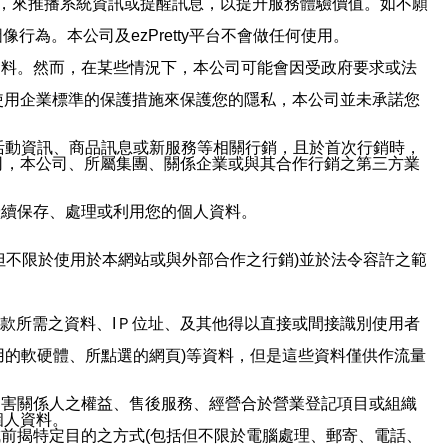
帳號，來推播系統資訊或提醒訊息，以提升服務體驗價值。如不願
行為。本公司及ezPretty平台不會做任何使用。
資料。然而，在某些情況下，本公司可能會因受政府要求或法
使用企業標準的保護措施來保護您的隱私，本公司並未承諾您
活動資訊、商品訊息或新服務等相關行銷，且於首次行銷時，
司，本公司、所屬集團、關係企業或與其合作行銷之第三方業
繼續保存、處理或利用您的個人資料。
但不限於使用於本網站或與外部合作之行銷)並於法令容許之範
或付款所需之資料、IＰ位址、及其他得以直接或間接識別使用者
用的軟硬體、所點選的網頁)等資料，但是這些資料僅供作流量
利害關係人之權益、售後服務、經營合於營業登記項目或組織
個人資料。
前揭特定目的之方式(包括但不限於電腦處理、郵寄、電話、