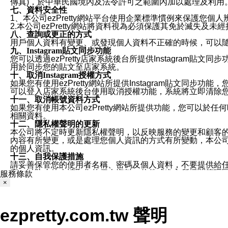
傳真)，於中華民國境內及法令許可之範圍內加以處理及利用
七、資料安全性
1、本公司ezPretty網站平台使用企業標準慣例來保護
2.本公司ezPretty網站將資料視為必須保護其免於滅
八、查詢或更正的方式
用戶個人資料有變更、或發現個人資料不正確的時候，可以隨時
九、Instagram貼文同步功能
您可以透過ezPretty店家系統後台所提供Instagram貼文同
用於同步您的貼文至店家系統。
十、取消Instagram授權方式
如果您有使用ezPretty網站所提供Instagram貼文同
可以登入店家系統後台使用取消授權功能，系統將立即清除您的
十一、取消帳號資料方式
如果您有使用本公司ezPretty網站所提供功能，您可以於任何
相關資料。
十二、隱私權聲明的更新
本公司將不定時更新隱私權聲明，以反映服務的變更和顧客的意見反
內容有所變更，或是處理您個人資訊的方式有所變動，本公司一
的個人資訊。
十三、自我保護措施
請妥善保管您的使用者名稱、密碼及個人資料，不要提供給
窗，以防止他人讀取您的個人資料、信件或進入所機關管理
服務條款
十四、傳送宣傳本站資訊或電子郵件之政策
×
您同意本公司網站，透過您所提供的郵件地址與您取得聯絡
停止接收這些資料或電子郵件。
十五、訊息通知
ezpretty.com.tw 聲明
本公司/本服務將以通知型訊息傳送重要訊息給您。即使未加
本公司/本服務傳送之通知型訊息以對您有效且重要的訊息為