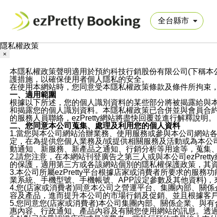
隱私權政策
×
本隱私權政策聲明適用於預約科技行銷股份有限公司(下稱本公司)於ezP
護措施，以確保使用者個人隱私的安全。
在使用本網站時，您同意受本隱私權政策條款及條件所拘束
一、適用範圍
根據以下所述，您的個人識別資料的某些部分將被揭露給與
和揭露您的個人識別資料。本隱私權政策已合併並與會員合約的
的服務人員聯絡，ezPretty網站將盡快回覆並進行解釋說明。
二、您同意本公司蒐集、處理及利用您的個人資料
1.當您與本公司網站洽辦業務、使用服務或參與本公司網站
定，在為提供您個人業務及/或提供相關服務及活動或為本
動通知、新服務、新產品之通知、行銷分析等用途等，蒐集
2.請您注意，在本網站刊登廣告之第三人或與本公司ezPr
的保護，適用第三方或各該網站個別的隱私權保護政策，其
3.本公司所屬ezPretty平台根據店家或消費者所要求的
業系統、手機型號、手機帳號、APP設定參數及其他資料)
4.您(店家或消費者)同意本公司之營運平台、集團內部、
容及產品，進而提升本公司的市場行銷及促銷、並且根據客
5.您同意您(店家或消費者)本公司集團內部、關係企業、
惠內容、行政通知、產品內容及有關您使用網站的訊息。透過