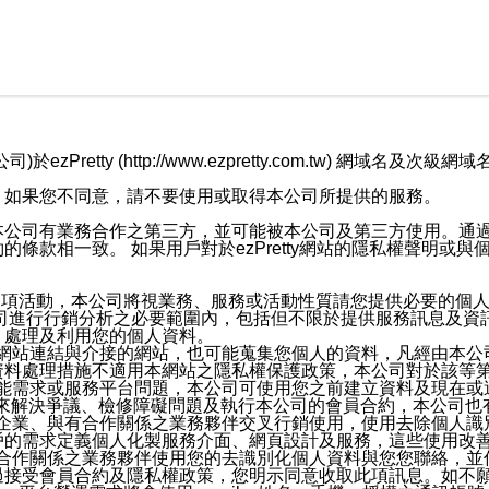
retty (http://www.ezpretty.com.tw) 網
，如果您不同意，請不要使用或取得本公司所提供的服務。
本公司有業務合作之第三方，並可能被本公司及第三方使用。通
條款相一致。 如果用戶對於ezPretty網站的隱私權聲明或
各項活動，本公司將視業務、服務或活動性質請您提供必要的個
公司進行行銷分析之必要範圍內，包括但不限於提供服務訊息及資
、處理及利用您的個人資料。
etty網站連結與介接的網站，也可能蒐集您個人的資料，凡經由
資料處理措施不適用本網站之隱私權保護政策，本公司對於該等
服務功能需求或服務平台問題，本公司可使用您之前建立資料及現在
，來解決爭議、檢修障礙問題及執行本公司的會員合約，本公司
關係企業、與有合作關係之業務夥伴交叉行銷使用，使用去除個人
戶的需求定義個人化製服務介面、網頁設計及服務，這些使用改
與有合作關係之業務夥伴使用您的去識別化個人資料與您您聯絡，
接受會員合約及隱私權政策，您明示同意收取此項訊息。如不願