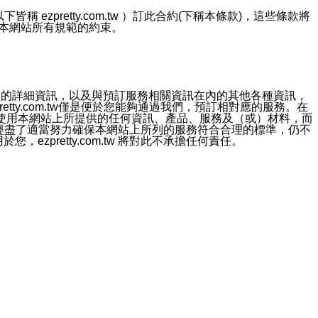
ezpretty.com.tw ）訂此合約(下稱本條款)，這些條款將
接受本網站所有規範的約束。
約店家的詳細資訊，以及與預訂服務相關資訊在內的其他各種資訊，
etty.com.tw僅是便於您能夠通過我們，預訂相對應的服務。在
對於因為使用本網站上所提供的任何資訊、產品、服務及（或）材料，而
m.tw 已經盡了適當努力確保本網站上所列的服務符合合理的標準，仍不
ezpretty.com.tw 將對此不承擔任何責任。
均應依誠實信用、平等互惠原則，共商解決之道。
力的法律責任。您理解使用本網站時及他人使用您的登錄資訊使用本