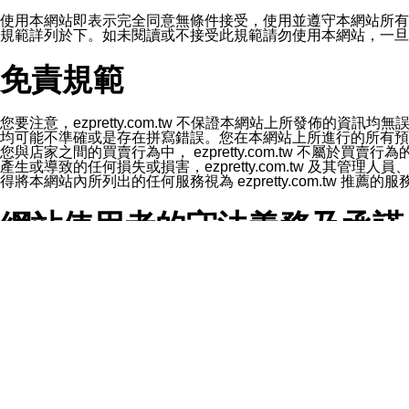
1.LINE 帳號設定的電話號碼與本公司/本服務所傳來的電話
2.該 LINE 帳號已在 LINE APP 設定中，同意接收通知型訊
使用本網站即表示完全同意無條件接受，使用並遵守本網站所有條款。您與
3.LINE 帳號未封鎖傳送訊息之 LINE 官方帳號。
規範詳列於下。如未閱讀或不接受此規範請勿使用本網站，一旦使用本
欲變更通知型訊息的設定，操作如下：
1.點選「主頁」＞「設定」
免責規範
2.點選「隱私設定」
3.點選「提供使用資料」
4.點選「LINE通知型訊息」
5.開關「接收LINE通知型訊息」
您要注意，ezpretty.com.tw 不保證本網站上所發佈
❗️關閉「接收通知型訊息」後，將不會接收到來自任何企業
均可能不準確或是存在拼寫錯誤。您在本網站上所進行的所有預訂服務均是與
您與店家之間的買賣行為中， ezpretty.com.tw 不
產生或導致的任何損失或損害，ezpretty.com.tw 及其管理
得將本網站內所列出的任何服務視為 ezpretty.com.tw 推
網站使用者的守法義務及承諾
本條款構成您與 ezPretty 間之有效契約。 本條款中如
年齡和責任
你向 ezpretty.com.tw您確認您已經達到使用本網站
網站時所產生的交易責任。