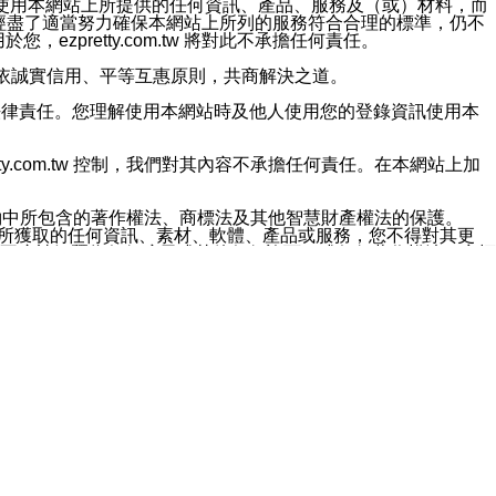
對於因為使用本網站上所提供的任何資訊、產品、服務及（或）材料，而
m.tw 已經盡了適當努力確保本網站上所列的服務符合合理的標準，仍不
ezpretty.com.tw 將對此不承擔任何責任。
均應依誠實信用、平等互惠原則，共商解決之道。
力的法律責任。您理解使用本網站時及他人使用您的登錄資訊使用本
ty.com.tw 控制，我們對其內容不承擔任何責任。在本網站上加
約中所包含的著作權法、商標法及其他智慧財產權法的保護。
網站上所獲取的任何資訊、素材、軟體、產品或服務，您不得對其更
不應被解釋為任何暗示或其他任何許可，或任何著作權法、商標
違反此規定，我們將追究其法律責任。
任何損失、責任及協力廠商的任何索賠或要求（包括律師費），將由
站而獲取到的資訊，而導致您遭受的任何風險或損失，將由您自
用本網站而造成的任何損失負責，同時，您會在此放棄有關此損失的所有及
伺服器不會發生缺陷，其中包括但不僅限於病毒或其他有害元素。對於
w 控制範圍的任何病毒感染、BUG、篡改、技術故障、錯誤、遺
有明示、暗示或法定及其他聲明、保證和條款均予以最大限度的排除，
定目的等。 ezpretty.com.tw 不能持續或在某階段
方便目的，其不應影響這些條款的範圍或意義，或是產生其他的
或任何協力廠商承擔任何責任。 在每次訪問網站時，您應檢查一下這