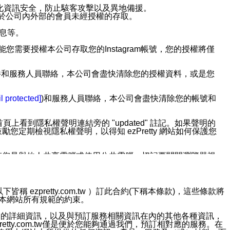
強化資訊安全，防止駭客攻擊以及異地備援。
免於公司內外部的會員未經授權的存取。
訊息等。
用此功能您需要授權本公司存取您的Instagram帳號，您的授權將僅
透過電子郵件和服務人員聯絡，本公司會盡快清除您的授權資料，或是您
。
l protected]
)和服務人員聯絡，本公司會盡快清除您的帳號和
上看到隱私權聲明連結旁的 "updated" 註記。如果聲明的
期檢視隱私權聲明，以得知 ezPretty 網站如何保護您
若您是與他人共享電腦或使用公共電腦，切記要關閉瀏覽器視
依照該資料或電子郵件所指示之方法、說明或功能連結，隨時
ezpretty.com.tw ）訂此合約(下稱本條款)，這些條款將
接受本網站所有規範的約束。
者，將可收到通知型訊息。
約店家的詳細資訊，以及與預訂服務相關資訊在內的其他各種資訊，
etty.com.tw僅是便於您能夠通過我們，預訂相對應的服務。在