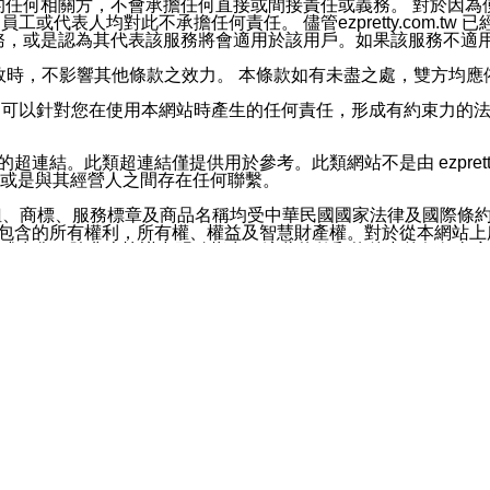
屬於買賣行為的任何相關方，不會承擔任何直接或間接責任或義務。 
人員、員工或代表人均對此不承擔任何責任。 儘管ezpretty.co
薦的服務，或是認為其代表該服務將會適用於該用戶。如果該服務不適用於您，
有一部無效時，不影響其他條款之效力。 本條款如有未盡之處，雙方
的合法年齡。可以針對您在使用本網站時產生的任何責任，形成有約束
官方帳號或認證官方帳號的通知型訊息。
網站的超連結。此類超連結僅提供用於參考。此類網站不是由 ezpret
或是與其經營人之間存在任何聯繫。
鈕、商標、服務標章及商品名稱均受中華民國國家法律及國際條
這些素材中所包含的所有權利，所有權、權益及智慧財產權。對於從本
或出售。除非本協議中明確指出，這些條款和條件中的任何內容
或任何協力廠商的業主權益中規定的任何權利的推斷結果。 如有任何人
其分公司、所屬機構、管理人員、代理人及其他合作夥伴和員工遭受的
構、管理人員、代理人及其他合作夥伴和員工不受損失。
依賴本網站上所提供的資訊、產品、服務或素材或通過使用本網
etty.com.tw提供電信及網路服務的提供商不會因您使用或不能使
etty.com.tw 不聲明、保證或承諾本網站或支持該網站的
影響本網站任何部分正常運行，且超出ezpretty.com.t
com.tw 不承擔任何責任。 在適用法律許可的最大範圍內，所
諾，其中包括但不僅限於其精確性、完整性或適銷性、品質或適用於特
些條款或是這些條款相關的權利。這些條款中使用的標題僅為了
款之內容及本網站上內容而不另行通知，同時，不對您、其他任何用戶