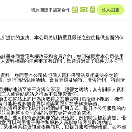
關於潮流串
店家合作
登入/註冊
域名及次級網域名所提供的服務。本公司將以慎重且嚴謹之態度提供全面的保
過註冊並同意隱私權政策和會員合約，您明確同意本公司使用
與個人資料相關的任何事項有疑問，歡迎透過電子郵件與本公司
人資料，您同意本公司依照個人資料保護法及相關法令之規
訊、進行贈品兌換活動、會員登錄及驗證、廣告行銷、特別活
本公司網站連結至第三方獨立管理、經營之網站，其有關個人資料
第三人或連結網站之行為不負連帶責任。
或過去在網站上的行為所取得之其他資料 (包括但不限於手機作
也有可能檢視多個會員以確認問題所在或解決爭議。
識別化資料來強化統計分析網站利用方式、提升本公司服務的內
善並且調整本公司的網站使其更符合您的需求。
並傳送那些可能符合您興趣的訊息給您，例如特定標題廣告、優
意,可以利用電子郵件和服務人員聯絡請客服取消功能。
帳號，來推播系統資訊或提醒訊息，以提升服務體驗價值。如不願