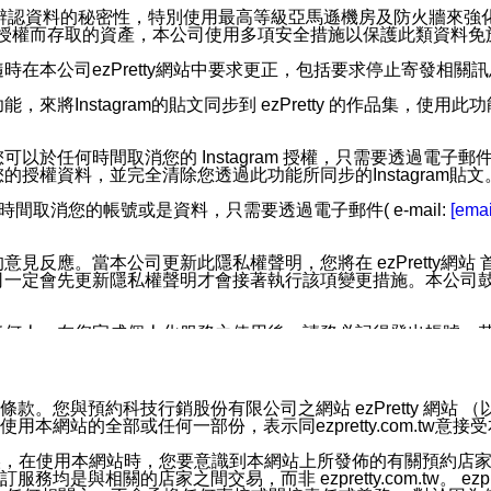
您個人辨認資料的秘密性，特別使用最高等級亞馬遜機房及防火牆來
失及未經授權而存取的資產，本公司使用多項安全措施以保護此類資料
在本公司ezPretty網站中要求更正，包括要求停止寄發相關
步功能，來將Instagram的貼文同步到 ezPretty 的作品集，使
步功能，您可以於任何時間取消您的 Instagram 授權，只需要
授權資料，並完全清除您透過此功能所同步的Instagram貼文
時間取消您的帳號或是資料，只需要透過電子郵件( e-mail:
[emai
應。當本公司更新此隱私權聲明，您將在 ezPretty網站 首頁
定會先更新隱私權聲明才會接著執行該項變更措施。本公司鼓勵您定
任何人。在您完成個人化服務之使用後，請務必記得登出帳號。
區。
並傳送或宣傳本網站各項服務之資料或電子郵件供您參考。您能
預約科技行銷股份有限公司之網站 ezPretty 網站 （以下皆稱 
網站的全部或任何一部份，表示同ezpretty.com.tw意
入本公司/本服務好友，您仍可接收到通知型訊息。
限，以廣告或其他目的的訊息皆不會被傳送。滿足以下三個條件
的資訊均無誤，在使用本網站時，您要意識到本網站上所發佈的有關預
號碼比對相符。
相關的店家之間交易，而非 ezpretty.com.tw。 ezpr
息。