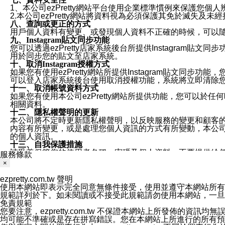
1、本公司ezPretty網站平台使用企業標準慣例來保護
2.本公司ezPretty網站將資料視為必須保護其免於滅
八、查詢或更正的方式
用戶個人資料有變更、或發現個人資料不正確的時候，可以隨時
九、Instagram貼文同步功能
您可以透過ezPretty店家系統後台所提供Instagram貼文同
用於同步您的貼文至店家系統。
十、取消Instagram授權方式
如果您有使用ezPretty網站所提供Instagram貼文同
可以登入店家系統後台使用取消授權功能，系統將立即清除您的
十一、取消帳號資料方式
如果您有使用本公司ezPretty網站所提供功能，您可以於任何
相關資料。
十二、隱私權聲明的更新
本公司將不定時更新隱私權聲明，以反映服務的變更和顧客的意見反
內容有所變更，或是處理您個人資訊的方式有所變動，本公司一
的個人資訊。
十三、自我保護措施
請妥善保管您的使用者名稱、密碼及個人資料，不要提供給
服務條款
窗，以防止他人讀取您的個人資料、信件或進入所機關管理
×
十四、傳送宣傳本站資訊或電子郵件之政策
您同意本公司網站，透過您所提供的郵件地址與您取得聯絡
ezpretty.com.tw 聲明
停止接收這些資料或電子郵件。
使用本網站即表示完全同意無條件接受，使用並遵守本網站所有條款。您與
十五、訊息通知
規範詳列於下。如未閱讀或不接受此規範請勿使用本網站，一旦使用本
本公司/本服務將以通知型訊息傳送重要訊息給您。即使未加
免責規範
本公司/本服務傳送之通知型訊息以對您有效且重要的訊息為
您要注意，ezpretty.com.tw 不保證本網站上所發佈
1.LINE 帳號設定的電話號碼與本公司/本服務所傳來的電話
均可能不準確或是存在拼寫錯誤。您在本網站上所進行的所有預訂服務均是與
2.該 LINE 帳號已在 LINE APP 設定中，同意接收通知型訊