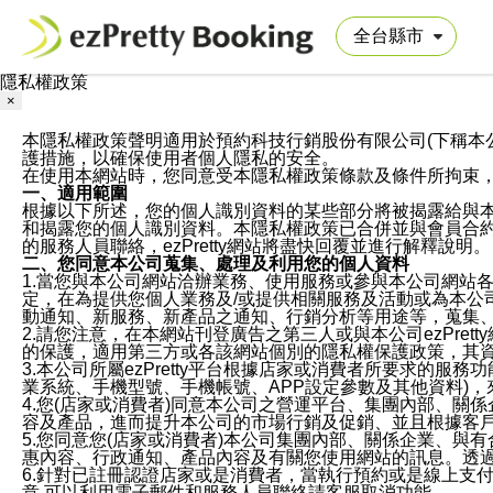
隱私權政策
×
本隱私權政策聲明適用於預約科技行銷股份有限公司(下稱本公司)於ezP
護措施，以確保使用者個人隱私的安全。
在使用本網站時，您同意受本隱私權政策條款及條件所拘束
一、適用範圍
根據以下所述，您的個人識別資料的某些部分將被揭露給與
和揭露您的個人識別資料。本隱私權政策已合併並與會員合約的
的服務人員聯絡，ezPretty網站將盡快回覆並進行解釋說明。
二、您同意本公司蒐集、處理及利用您的個人資料
1.當您與本公司網站洽辦業務、使用服務或參與本公司網站
定，在為提供您個人業務及/或提供相關服務及活動或為本
動通知、新服務、新產品之通知、行銷分析等用途等，蒐集
2.請您注意，在本網站刊登廣告之第三人或與本公司ezPr
的保護，適用第三方或各該網站個別的隱私權保護政策，其
3.本公司所屬ezPretty平台根據店家或消費者所要求的
業系統、手機型號、手機帳號、APP設定參數及其他資料)
4.您(店家或消費者)同意本公司之營運平台、集團內部、
容及產品，進而提升本公司的市場行銷及促銷、並且根據客
5.您同意您(店家或消費者)本公司集團內部、關係企業、
惠內容、行政通知、產品內容及有關您使用網站的訊息。透過
6.針對已註冊認證店家或是消費者，當執行預約或是線上支付
意,可以利用電子郵件和服務人員聯絡請客服取消功能。