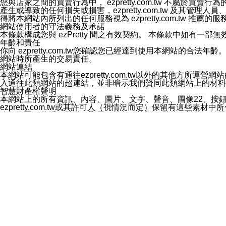
您與店家之間的買賣行為中， ezpretty.com.tw 不
3.LINE 帳號未封鎖傳送訊息之 LINE 官方帳號。
產生或導致的任何損失或損害，ezpretty.com.tw 及其管理
欲變更通知型訊息的設定，操作如下：
得將本網站內所列出的任何服務視為 ezpretty.com.tw 推
1.點選「主頁」＞「設定」
網站使用者的守法義務及承諾
2.點選「隱私設定」
本條款構成您與 ezPretty 間之有效契約。 本條款中如
3.點選「提供使用資料」
年齡和責任
4.點選「LINE通知型訊息」
你向 ezpretty.com.tw您確認您已經達到使用本網站
5.開關「接收LINE通知型訊息」
網站時所產生的交易責任。
❗️關閉「接收通知型訊息」後，將不會接收到來自任何企業
網站連結
本網站可能包含有通往ezpretty.com.tw以外的其他方所運營
入通往此類網站的超連結，並非暗示我們贊同此類網站上的材料
智慧財產權聲明
本網站上的所有資訊、內容、圖片、文字、聲音、圖像22、按
ezpretty.com.tw或其許可人（視情況而定）保留有
改、拷貝、傳播、發送、顯示、執行、複製、發佈、模仿、轉發
法或其他智慧財產權或 ezpretty.com.tw、其許可人
賠償
您同意因您使用本網站，而導致 ezpretty.com.tw、
您承擔賠償並保證 ezpretty.com.tw、其分公司、所屬機
免責聲明
您對本網站的所有使用均由您自擔風險。 因下載使用、參考或
己承擔全部責任。您同意 ezpretty.com.tw 及向ezpr
全部的索賠權利，無論是基於合約、侵權行為或其他依據。 ezpr
那些可損害或影響本網站管理、安全性、公正性和完整性，或是損害或
漏、中斷、刪除、缺陷、延遲或任何事件或事故，ezpretty.
其中包括但不僅限於有關本網站上服務、資訊及（或）聲明的保證或承
時間內對任一條款或多條條款的強制實施，不得將此視為放棄這
法律效應。 ezpretty.com.tw有權隨時變更本使用條