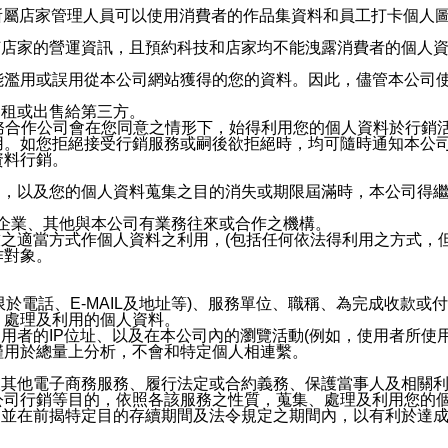
供所屬店家管理人員可以使用消費者的作品集資料和員工打卡個人圖像
何店家的營運資訊，且預約科技和店家均不能洩露消費者的個人
能濫用或誤用從本公司網站獲得的您的資料。因此，儘管本公司
出租或出售給第三方。
業務合作公司會在您同意之情形下，始得利用您的個人資料於行銷
用。如您拒絕接受行銷服務或嗣後欲拒絕時，均可隨時通知本公
資料行銷。
內，以及您的個人資料蒐集之目的消失或期限屆滿時，本公司得
係企業、其他與本公司有業務往來或合作之機構。
技之適當方式作個人資料之利用，(包括任何依法得利用之方式，
作對象。
限於電話、E-MAIL及地址等)、服務單位、職稱、為完成收款
、處理及利用的個人資料。
使用者的IP位址、以及在本公司內的瀏覽活動(例如，使用者所使
僅用於總量上分析，不會和特定個人相連繫。
及其他電子商務服務、履行法定或合約義務、保護當事人及相關
公司行銷等目的，依照各該服務之性質，蒐集、處理及利用您的
，並在前揭特定目的存續期間及法令規定之期間內，以有利於達成
。