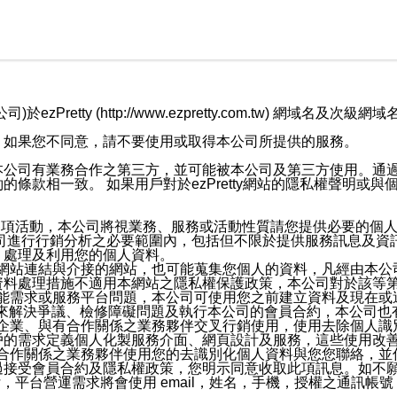
retty (http://www.ezpretty.com.tw) 網
，如果您不同意，請不要使用或取得本公司所提供的服務。
本公司有業務合作之第三方，並可能被本公司及第三方使用。通
條款相一致。 如果用戶對於ezPretty網站的隱私權聲明或
各項活動，本公司將視業務、服務或活動性質請您提供必要的個
公司進行行銷分析之必要範圍內，包括但不限於提供服務訊息及資
、處理及利用您的個人資料。
etty網站連結與介接的網站，也可能蒐集您個人的資料，凡經由
資料處理措施不適用本網站之隱私權保護政策，本公司對於該等
服務功能需求或服務平台問題，本公司可使用您之前建立資料及現在
，來解決爭議、檢修障礙問題及執行本公司的會員合約，本公司
關係企業、與有合作關係之業務夥伴交叉行銷使用，使用去除個人
戶的需求定義個人化製服務介面、網頁設計及服務，這些使用改
與有合作關係之業務夥伴使用您的去識別化個人資料與您您聯絡，
接受會員合約及隱私權政策，您明示同意收取此項訊息。如不願
，平台營運需求將會使用 email，姓名，手機，授權之通訊