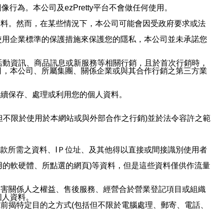
行為。本公司及ezPretty平台不會做任何使用。
資料。然而，在某些情況下，本公司可能會因受政府要求或法
使用企業標準的保護措施來保護您的隱私，本公司並未承諾您
活動資訊、商品訊息或新服務等相關行銷，且於首次行銷時，
司，本公司、所屬集團、關係企業或與其合作行銷之第三方業
繼續保存、處理或利用您的個人資料。
但不限於使用於本網站或與外部合作之行銷)並於法令容許之範
或付款所需之資料、IＰ位址、及其他得以直接或間接識別使用者
用的軟硬體、所點選的網頁)等資料，但是這些資料僅供作流量
利害關係人之權益、售後服務、經營合於營業登記項目或組織
個人資料。
前揭特定目的之方式(包括但不限於電腦處理、郵寄、電話、