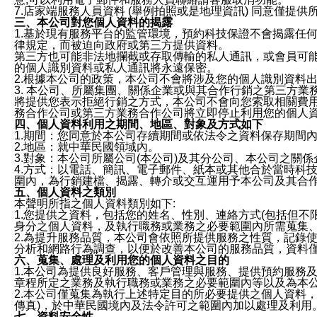
7.店家端服務人員資料 (舉例拍照或是地理資訊) 同意僅提
三、本公司對您個人資料的揭露
1.基於現有服務平台的監管環境，預約科技保證不會揭露任
律規定，而被迫向政府或第三方提供資料。
第三方也可能非法地攔截或存取傳輸的私人通訊，或會員可
的個人識別資料或私人通訊將永遠保密。
2.根據本公司的政策，本公司不會將涉及您的個人識別資料
3. 本公司、所屬集團、關係企業或與其合作行銷之第三方
將提供您表示拒絕行銷之方式，本公司不會向您索取相關費
務合作公司或第三方業務合作公司將立即停止利用您的個人
四、個人資料利用之期間、地區、對象及方式如下
1.期間：您同意於本公司存續期間或依法令之資料保存期間
2.地區：就中華民國領域內。
3.對象：本公司所屬公司(本公司)及其分公司、本公司之關
4.方式：以電話、簡訊、電子郵件、紙本或其他合於當時科
圍內，為行銷建檔、揭露、轉介或交互運用予本公司及其合
五、個人資料之類別
本聲明所指之個人資料類別如下:
1.您提供之資料，包括您的姓名、性別、連絡方式(包括但不
身分之個人資料，及執行職務或業務之必要範圍內所需蒐集
2.為提升服務品質，本公司會依照所提供服務之性質，記錄
分析和網路行為調查，以便於改善本公司的服務品質，資料
六、蒐集、處理及利用您的個人資料之目的
1.本公司為提供良好服務、客戶管理與服務、提供預約服務
章程所定之業務及執行職務或業務之必要範圍內等以及為本
2.本公司僅蒐集為執行上述特定目的所必要提供之個人資料
傳真)，於中華民國境內及法令許可之範圍內加以處理及利用
七、資料安全性