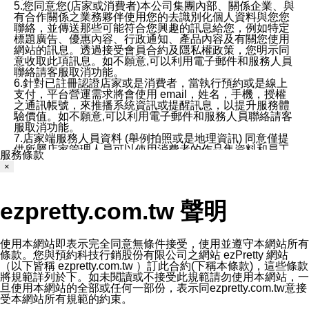
5.您同意您(店家或消費者)本公司集團內部、關係企業、與
有合作關係之業務夥伴使用您的去識別化個人資料與您您
聯絡，並傳送那些可能符合您興趣的訊息給您，例如特定
標題廣告、優惠內容、行政通知、產品內容及有關您使用
網站的訊息。透過接受會員合約及隱私權政策，您明示同
意收取此項訊息。如不願意,可以利用電子郵件和服務人員
聯絡請客服取消功能。
6.針對已註冊認證店家或是消費者，當執行預約或是線上
支付，平台營運需求將會使用 email，姓名，手機，授權
之通訊帳號，來推播系統資訊或提醒訊息，以提升服務體
驗價值。如不願意,可以利用電子郵件和服務人員聯絡請客
服取消功能。
7.店家端服務人員資料 (舉例拍照或是地理資訊) 同意僅提
供所屬店家管理人員可以使用消費者的作品集資料和員工
服務條款
打卡個人圖像行為。本公司及ezPretty平台不會做任何使
×
用。
三、本公司對您個人資料的揭露
1.基於現有服務平台的監管環境，預約科技保證不會揭露
ezpretty.com.tw 聲明
任何店家的營運資訊，且預約科技和店家均不能洩露消費
者的個人資料。然而，在某些情況下，本公司可能會因受
政府要求或法律規定，而被迫向政府或第三方提供資料。
第三方也可能非法地攔截或存取傳輸的私人通訊，或會員
使用本網站即表示完全同意無條件接受，使用並遵守本網站所有
可能濫用或誤用從本公司網站獲得的您的資料。因此，儘
條款。您與預約科技行銷股份有限公司之網站 ezPretty 網站
管本公司使用企業標準的保護措施來保護您的隱私，本公
（以下皆稱 ezpretty.com.tw ）訂此合約(下稱本條款)，這些條款
司並未承諾您的個人識別資料或私人通訊將永遠保密。
將規範詳列於下。如未閱讀或不接受此規範請勿使用本網站，一
2.根據本公司的政策，本公司不會將涉及您的個人識別資
旦使用本網站的全部或任何一部份，表示同ezpretty.com.tw意接
料出租或出售給第三方。
受本網站所有規範的約束。
3. 本公司、所屬集團、關係企業或與其合作行銷之第三方