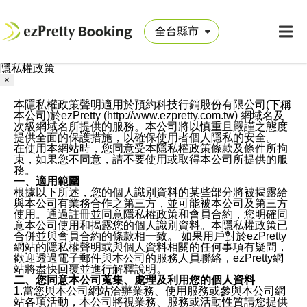
隱私權政策
×
本隱私權政策聲明適用於預約科技行銷股份有限公司(下稱
本公司)於ezPretty (http://www.ezpretty.com.tw) 網域名及
次級網域名所提供的服務。本公司將以慎重且嚴謹之態度
提供全面的保護措施，以確保使用者個人隱私的安全。
在使用本網站時，您同意受本隱私權政策條款及條件所拘
束，如果您不同意，請不要使用或取得本公司所提供的服
務。
一、適用範圍
根據以下所述，您的個人識別資料的某些部分將被揭露給
與本公司有業務合作之第三方，並可能被本公司及第三方
使用。通過註冊並同意隱私權政策和會員合約，您明確同
意本公司使用和揭露您的個人識別資料。本隱私權政策已
合併並與會員合約的條款相一致。 如果用戶對於ezPretty
網站的隱私權聲明或與個人資料相關的任何事項有疑問，
歡迎透過電子郵件與本公司的服務人員聯絡，ezPretty網
站將盡快回覆並進行解釋說明。
二、您同意本公司蒐集、處理及利用您的個人資料
1.當您與本公司網站洽辦業務、使用服務或參與本公司網
站各項活動，本公司將視業務、服務或活動性質請您提供