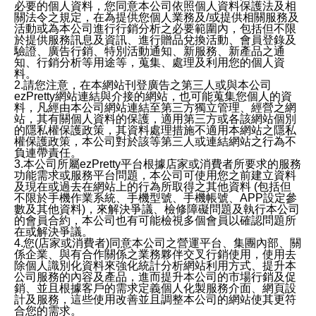
必要的個人資料，您同意本公司依照個人資料保護法及相
關法令之規定，在為提供您個人業務及/或提供相關服務及
活動或為本公司進行行銷分析之必要範圍內，包括但不限
於提供服務訊息及資訊、進行贈品兌換活動、會員登錄及
驗證、廣告行銷、特別活動通知、新服務、新產品之通
知、行銷分析等用途等，蒐集、處理及利用您的個人資
料。
2.請您注意，在本網站刊登廣告之第三人或與本公司
ezPretty網站連結與介接的網站，也可能蒐集您個人的資
料，凡經由本公司網站連結至第三方獨立管理、經營之網
站，其有關個人資料的保護，適用第三方或各該網站個別
的隱私權保護政策，其資料處理措施不適用本網站之隱私
權保護政策，本公司對於該等第三人或連結網站之行為不
負連帶責任。
3.本公司所屬ezPretty平台根據店家或消費者所要求的服務
功能需求或服務平台問題，本公司可使用您之前建立資料
及現在或過去在網站上的行為所取得之其他資料 (包括但
不限於手機作業系統、手機型號、手機帳號、APP設定參
數及其他資料)，來解決爭議、檢修障礙問題及執行本公司
的會員合約，本公司也有可能檢視多個會員以確認問題所
在或解決爭議。
4.您(店家或消費者)同意本公司之營運平台、集團內部、關
係企業、與有合作關係之業務夥伴交叉行銷使用，使用去
除個人識別化資料來強化統計分析網站利用方式、提升本
公司服務的內容及產品，進而提升本公司的市場行銷及促
銷、並且根據客戶的需求定義個人化製服務介面、網頁設
計及服務，這些使用改善並且調整本公司的網站使其更符
合您的需求。