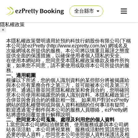
隱私權政策
×
本隱私權政策聲明適用於預約科技行銷股份有限公司(下稱
本公司)於ezPretty (http://www.ezpretty.com.tw) 網域名及
次級網域名所提供的服務。本公司將以慎重且嚴謹之態度
提供全面的保護措施，以確保使用者個人隱私的安全。
在使用本網站時，您同意受本隱私權政策條款及條件所拘
束，如果您不同意，請不要使用或取得本公司所提供的服
務。
一、適用範圍
根據以下所述，您的個人識別資料的某些部分將被揭露給
與本公司有業務合作之第三方，並可能被本公司及第三方
使用。通過註冊並同意隱私權政策和會員合約，您明確同
意本公司使用和揭露您的個人識別資料。本隱私權政策已
合併並與會員合約的條款相一致。 如果用戶對於ezPretty
網站的隱私權聲明或與個人資料相關的任何事項有疑問，
歡迎透過電子郵件與本公司的服務人員聯絡，ezPretty網
站將盡快回覆並進行解釋說明。
二、您同意本公司蒐集、處理及利用您的個人資料
1.當您與本公司網站洽辦業務、使用服務或參與本公司網
站各項活動，本公司將視業務、服務或活動性質請您提供
必要的個人資料，您同意本公司依照個人資料保護法及相