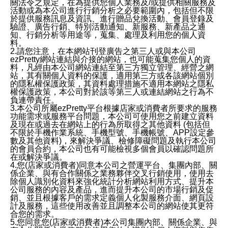
關法令之規定，在為提供您個人業務及/或提供相關服務及
活動或為本公司進行行銷分析之必要範圍內，包括但不限
於提供服務訊息及資訊、進行贈品兌換活動、會員登錄及
驗證、廣告行銷、特別活動通知、新服務、新產品之通
知、行銷分析等用途等，蒐集、處理及利用您的個人資
料。
2.請您注意，在本網站刊登廣告之第三人或與本公司
ezPretty網站連結與介接的網站，也可能蒐集您個人的資
料，凡經由本公司網站連結至第三方獨立管理、經營之網
站，其有關個人資料的保護，適用第三方或各該網站個別
的隱私權保護政策，其資料處理措施不適用本網站之隱私
權保護政策，本公司對於該等第三人或連結網站之行為不
負連帶責任。
3.本公司所屬ezPretty平台根據店家或消費者所要求的服務
功能需求或服務平台問題，本公司可使用您之前建立資料
及現在或過去在網站上的行為所取得之其他資料 (包括但
不限於手機作業系統、手機型號、手機帳號、APP設定參
數及其他資料)，來解決爭議、檢修障礙問題及執行本公司
的會員合約，本公司也有可能檢視多個會員以確認問題所
在或解決爭議。
4.您(店家或消費者)同意本公司之營運平台、集團內部、關
係企業、與有合作關係之業務夥伴交叉行銷使用，使用去
除個人識別化資料來強化統計分析網站利用方式、提升本
公司服務的內容及產品，進而提升本公司的市場行銷及促
銷、並且根據客戶的需求定義個人化製服務介面、網頁設
計及服務，這些使用改善並且調整本公司的網站使其更符
合您的需求。
5.您同意您(店家或消費者)本公司集團內部、關係企業、與