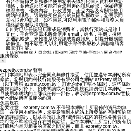
有合作關係之業務夥伴使用您的去識別化個人資料與您您
聯絡，並傳送那些可能符合您興趣的訊息給您，例如特定
標題廣告、優惠內容、行政通知、產品內容及有關您使用
網站的訊息。透過接受會員合約及隱私權政策，您明示同
意收取此項訊息。如不願意,可以利用電子郵件和服務人員
聯絡請客服取消功能。
6.針對已註冊認證店家或是消費者，當執行預約或是線上
支付，平台營運需求將會使用 email，姓名，手機，授權
之通訊帳號，來推播系統資訊或提醒訊息，以提升服務體
驗價值。如不願意,可以利用電子郵件和服務人員聯絡請客
服取消功能。
7.店家端服務人員資料 (舉例拍照或是地理資訊) 同意僅提
服務條款
供所屬店家管理人員可以使用消費者的作品集資料和員工
×
打卡個人圖像行為。本公司及ezPretty平台不會做任何使
用。
ezpretty.com.tw 聲明
三、本公司對您個人資料的揭露
使用本網站即表示完全同意無條件接受，使用並遵守本網站所有
1.基於現有服務平台的監管環境，預約科技保證不會揭露
條款。您與預約科技行銷股份有限公司之網站 ezPretty 網站
任何店家的營運資訊，且預約科技和店家均不能洩露消費
（以下皆稱 ezpretty.com.tw ）訂此合約(下稱本條款)，這些條款
者的個人資料。然而，在某些情況下，本公司可能會因受
將規範詳列於下。如未閱讀或不接受此規範請勿使用本網站，一
政府要求或法律規定，而被迫向政府或第三方提供資料。
旦使用本網站的全部或任何一部份，表示同ezpretty.com.tw意接
第三方也可能非法地攔截或存取傳輸的私人通訊，或會員
受本網站所有規範的約束。
可能濫用或誤用從本公司網站獲得的您的資料。因此，儘
免責規範
管本公司使用企業標準的保護措施來保護您的隱私，本公
您要注意，ezpretty.com.tw 不保證本網站上所發佈的資訊均無
司並未承諾您的個人識別資料或私人通訊將永遠保密。
誤，在使用本網站時，您要意識到本網站上所發佈的有關預約店
2.根據本公司的政策，本公司不會將涉及您的個人識別資
家的詳細資訊，以及與預訂服務相關資訊在內的其他各種資訊，
料出租或出售給第三方。
均可能不準確或是存在拼寫錯誤。您在本網站上所進行的所有預
3. 本公司、所屬集團、關係企業或與其合作行銷之第三方
訂服務均是與相關的店家之間交易，而非 ezpretty.com.tw。
業務合作公司會在您同意之情形下，始得利用您的個人資
ezpretty.com.tw僅是便於您能夠通過我們，預訂相對應的服務。