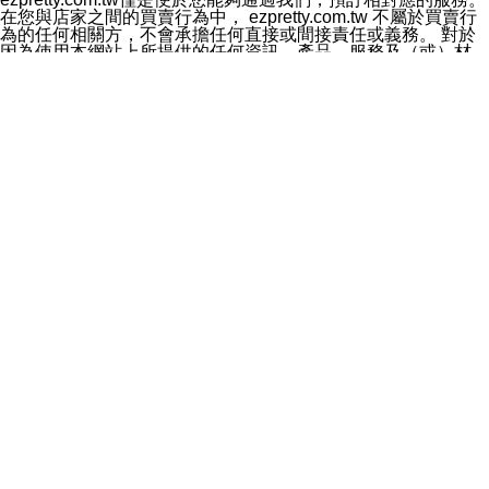
料於行銷活動資訊、商品訊息或新服務等相關行銷，且於
在您與店家之間的買賣行為中， ezpretty.com.tw 不屬於買賣行
首次行銷時，將提供您表示拒絕行銷之方式，本公司不會
為的任何相關方，不會承擔任何直接或間接責任或義務。 對於
向您索取相關費用。如您拒絕接受行銷服務或嗣後欲拒絕
因為使用本網站上所提供的任何資訊、產品、服務及（或）材
時，均可隨時通知本公司，本公司、所屬集團、關係企業
料，而產生或導致的任何損失或損害，ezpretty.com.tw 及其管
或與其合作行銷之第三方業務合作公司或第三方業務合作
理人員、員工或代表人均對此不承擔任何責任。 儘管
公司將立即停止利用您的個人資料行銷。
ezpretty.com.tw 已經盡了適當努力確保本網站上所列的服務符
四、個人資料利用之期間、地區、對象及方式如下
合合理的標準，仍不得將本網站內所列出的任何服務視為
1.期間：您同意於本公司存續期間或依法令之資料保存期
ezpretty.com.tw 推薦的服務，或是認為其代表該服務將會適用
間內，以及您的個人資料蒐集之目的消失或期限屆滿時，
於該用戶。如果該服務不適用於您，ezpretty.com.tw 將對此不
本公司得繼續保存、處理或利用您的個人資料。
承擔任何責任。
2.地區：就中華民國領域內。
網站使用者的守法義務及承諾
3.對象：本公司所屬公司(本公司)及其分公司、本公司之關
本條款構成您與 ezPretty 間之有效契約。 本條款中如有一部無
係企業、其他與本公司有業務往來或合作之機構。
效時，不影響其他條款之效力。 本條款如有未盡之處，雙方均
4.方式：以電話、簡訊、電子郵件、紙本或其他合於當時
應依誠實信用、平等互惠原則，共商解決之道。
科技之適當方式作個人資料之利用，(包括任何依法得利用
年齡和責任
之方式，但不限於使用於本網站或與外部合作之行銷)並於
你向 ezpretty.com.tw您確認您已經達到使用本網站的合法年
法令容許之範圍內，為行銷建檔、揭露、轉介或交互運用
齡。可以針對您在使用本網站時產生的任何責任，形成有約束力
予本公司及其合作對象。
的法律責任。您理解使用本網站時及他人使用您的登錄資訊使用
五、個人資料之類別
本網站時所產生的交易責任。
本聲明所指之個人資料類別如下:
網站連結
1.您提供之資料，包括您的姓名、性別、連絡方式(包括但
本網站可能包含有通往ezpretty.com.tw以外的其他方所運營網站
不限於電話、E-MAIL及地址等)、服務單位、職稱、為完
的超連結。此類超連結僅提供用於參考。此類網站不是由
成收款或付款所需之資料、IＰ位址、及其他得以直接或間
ezpretty.com.tw 控制，我們對其內容不承擔任何責任。在本網
接識別使用者身分之個人資料，及執行職務或業務之必要
站上加入通往此類網站的超連結，並非暗示我們贊同此類網站上
範圍內所需蒐集、處理及利用的個人資料。
的材料或是與其經營人之間存在任何聯繫。
2.為提升服務品質，本公司會依照所提供服務之性質，記
智慧財產權聲明
錄使用者的IP位址、以及在本公司內的瀏覽活動(例如，使
本網站上的所有資訊、內容、圖片、文字、聲音、圖像22、按
用者所使用的軟硬體、所點選的網頁)等資料，但是這些資
鈕、商標、服務標章及商品名稱均受中華民國國家法律及國際條