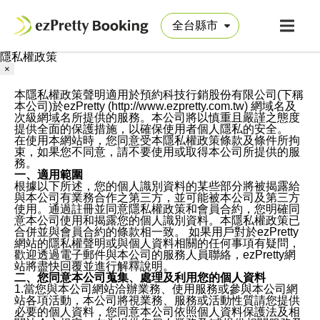
隱私權政策
×
本隱私權政策聲明適用於預約科技行銷股份有限公司(下稱
本公司)於ezPretty (http://www.ezpretty.com.tw) 網域名及
次級網域名所提供的服務。本公司將以慎重且嚴謹之態度
提供全面的保護措施，以確保使用者個人隱私的安全。
在使用本網站時，您同意受本隱私權政策條款及條件所拘
束，如果您不同意，請不要使用或取得本公司所提供的服
務。
一、適用範圍
根據以下所述，您的個人識別資料的某些部分將被揭露給
與本公司有業務合作之第三方，並可能被本公司及第三方
使用。通過註冊並同意隱私權政策和會員合約，您明確同
意本公司使用和揭露您的個人識別資料。本隱私權政策已
合併並與會員合約的條款相一致。 如果用戶對於ezPretty
網站的隱私權聲明或與個人資料相關的任何事項有疑問，
歡迎透過電子郵件與本公司的服務人員聯絡，ezPretty網
站將盡快回覆並進行解釋說明。
二、您同意本公司蒐集、處理及利用您的個人資料
1.當您與本公司網站洽辦業務、使用服務或參與本公司網
站各項活動，本公司將視業務、服務或活動性質請您提供
必要的個人資料，您同意本公司依照個人資料保護法及相