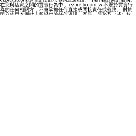
料於行銷活動資訊、商品訊息或新服務等相關行銷，且於
在您與店家之間的買賣行為中， ezpretty.com.tw 不屬於買賣行
首次行銷時，將提供您表示拒絕行銷之方式，本公司不會
為的任何相關方，不會承擔任何直接或間接責任或義務。 對於
向您索取相關費用。如您拒絕接受行銷服務或嗣後欲拒絕
因為使用本網站上所提供的任何資訊、產品、服務及（或）材
時，均可隨時通知本公司，本公司、所屬集團、關係企業
料，而產生或導致的任何損失或損害，ezpretty.com.tw 及其管
或與其合作行銷之第三方業務合作公司或第三方業務合作
理人員、員工或代表人均對此不承擔任何責任。 儘管
公司將立即停止利用您的個人資料行銷。
ezpretty.com.tw 已經盡了適當努力確保本網站上所列的服務符
四、個人資料利用之期間、地區、對象及方式如下
合合理的標準，仍不得將本網站內所列出的任何服務視為
1.期間：您同意於本公司存續期間或依法令之資料保存期
ezpretty.com.tw 推薦的服務，或是認為其代表該服務將會適用
間內，以及您的個人資料蒐集之目的消失或期限屆滿時，
於該用戶。如果該服務不適用於您，ezpretty.com.tw 將對此不
本公司得繼續保存、處理或利用您的個人資料。
承擔任何責任。
2.地區：就中華民國領域內。
網站使用者的守法義務及承諾
3.對象：本公司所屬公司(本公司)及其分公司、本公司之關
本條款構成您與 ezPretty 間之有效契約。 本條款中如有一部無
係企業、其他與本公司有業務往來或合作之機構。
效時，不影響其他條款之效力。 本條款如有未盡之處，雙方均
4.方式：以電話、簡訊、電子郵件、紙本或其他合於當時
應依誠實信用、平等互惠原則，共商解決之道。
科技之適當方式作個人資料之利用，(包括任何依法得利用
年齡和責任
之方式，但不限於使用於本網站或與外部合作之行銷)並於
你向 ezpretty.com.tw您確認您已經達到使用本網站的合法年
法令容許之範圍內，為行銷建檔、揭露、轉介或交互運用
齡。可以針對您在使用本網站時產生的任何責任，形成有約束力
予本公司及其合作對象。
的法律責任。您理解使用本網站時及他人使用您的登錄資訊使用
五、個人資料之類別
本網站時所產生的交易責任。
本聲明所指之個人資料類別如下:
網站連結
1.您提供之資料，包括您的姓名、性別、連絡方式(包括但
本網站可能包含有通往ezpretty.com.tw以外的其他方所運營網站
不限於電話、E-MAIL及地址等)、服務單位、職稱、為完
的超連結。此類超連結僅提供用於參考。此類網站不是由
成收款或付款所需之資料、IＰ位址、及其他得以直接或間
ezpretty.com.tw 控制，我們對其內容不承擔任何責任。在本網
接識別使用者身分之個人資料，及執行職務或業務之必要
站上加入通往此類網站的超連結，並非暗示我們贊同此類網站上
範圍內所需蒐集、處理及利用的個人資料。
的材料或是與其經營人之間存在任何聯繫。
2.為提升服務品質，本公司會依照所提供服務之性質，記
智慧財產權聲明
錄使用者的IP位址、以及在本公司內的瀏覽活動(例如，使
本網站上的所有資訊、內容、圖片、文字、聲音、圖像22、按
用者所使用的軟硬體、所點選的網頁)等資料，但是這些資
鈕、商標、服務標章及商品名稱均受中華民國國家法律及國際條