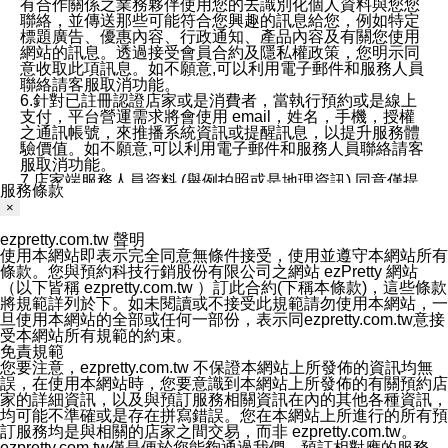
有合作關係之業務夥伴使用您的去識別化個人資料與您您
聯絡，並傳送那些可能符合您興趣的訊息給您，例如特定
標題廣告、優惠內容、行政通知、產品內容及有關您使用
網站的訊息。透過接受會員合約及隱私權政策，您明示同
意收取此項訊息。如不願意,可以利用電子郵件和服務人員
聯絡請客服取消功能。
6.針對已註冊認證店家或是消費者，當執行預約或是線上
支付，平台營運需求將會使用 email，姓名，手機，授權
之通訊帳號，來推播系統資訊或提醒訊息，以提升服務體
驗價值。如不願意,可以利用電子郵件和服務人員聯絡請客
服取消功能。
7.店家端服務人員資料 (舉例拍照或是地理資訊) 同意僅提
服務條款
供所屬店家管理人員可以使用消費者的作品集資料和員工
×
打卡個人圖像行為。本公司及ezPretty平台不會做任何使
用。
ezpretty.com.tw 聲明
三、本公司對您個人資料的揭露
使用本網站即表示完全同意無條件接受，使用並遵守本網站所有
1.基於現有服務平台的監管環境，預約科技保證不會揭露
條款。您與預約科技行銷股份有限公司之網站 ezPretty 網站
任何店家的營運資訊，且預約科技和店家均不能洩露消費
（以下皆稱 ezpretty.com.tw ）訂此合約(下稱本條款)，這些條款
者的個人資料。然而，在某些情況下，本公司可能會因受
將規範詳列於下。如未閱讀或不接受此規範請勿使用本網站，一
政府要求或法律規定，而被迫向政府或第三方提供資料。
旦使用本網站的全部或任何一部份，表示同ezpretty.com.tw意接
第三方也可能非法地攔截或存取傳輸的私人通訊，或會員
受本網站所有規範的約束。
可能濫用或誤用從本公司網站獲得的您的資料。因此，儘
免責規範
管本公司使用企業標準的保護措施來保護您的隱私，本公
您要注意，ezpretty.com.tw 不保證本網站上所發佈的資訊均無
司並未承諾您的個人識別資料或私人通訊將永遠保密。
誤，在使用本網站時，您要意識到本網站上所發佈的有關預約店
2.根據本公司的政策，本公司不會將涉及您的個人識別資
家的詳細資訊，以及與預訂服務相關資訊在內的其他各種資訊，
料出租或出售給第三方。
均可能不準確或是存在拼寫錯誤。您在本網站上所進行的所有預
3. 本公司、所屬集團、關係企業或與其合作行銷之第三方
訂服務均是與相關的店家之間交易，而非 ezpretty.com.tw。
業務合作公司會在您同意之情形下，始得利用您的個人資
ezpretty.com.tw僅是便於您能夠通過我們，預訂相對應的服務。