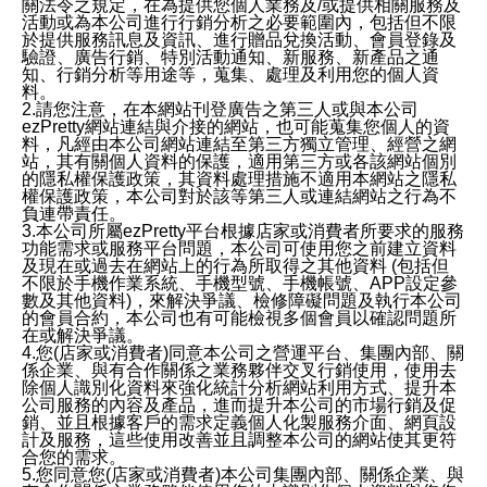
關法令之規定，在為提供您個人業務及/或提供相關服務及
活動或為本公司進行行銷分析之必要範圍內，包括但不限
於提供服務訊息及資訊、進行贈品兌換活動、會員登錄及
驗證、廣告行銷、特別活動通知、新服務、新產品之通
知、行銷分析等用途等，蒐集、處理及利用您的個人資
料。
2.請您注意，在本網站刊登廣告之第三人或與本公司
ezPretty網站連結與介接的網站，也可能蒐集您個人的資
料，凡經由本公司網站連結至第三方獨立管理、經營之網
站，其有關個人資料的保護，適用第三方或各該網站個別
的隱私權保護政策，其資料處理措施不適用本網站之隱私
權保護政策，本公司對於該等第三人或連結網站之行為不
負連帶責任。
3.本公司所屬ezPretty平台根據店家或消費者所要求的服務
功能需求或服務平台問題，本公司可使用您之前建立資料
及現在或過去在網站上的行為所取得之其他資料 (包括但
不限於手機作業系統、手機型號、手機帳號、APP設定參
數及其他資料)，來解決爭議、檢修障礙問題及執行本公司
的會員合約，本公司也有可能檢視多個會員以確認問題所
在或解決爭議。
4.您(店家或消費者)同意本公司之營運平台、集團內部、關
係企業、與有合作關係之業務夥伴交叉行銷使用，使用去
除個人識別化資料來強化統計分析網站利用方式、提升本
公司服務的內容及產品，進而提升本公司的市場行銷及促
銷、並且根據客戶的需求定義個人化製服務介面、網頁設
計及服務，這些使用改善並且調整本公司的網站使其更符
合您的需求。
5.您同意您(店家或消費者)本公司集團內部、關係企業、與