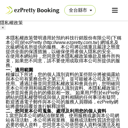
隱私權政策
×
本隱私權政策聲明適用於預約科技行銷股份有限公司(下稱
本公司)於ezPretty (http://www.ezpretty.com.tw) 網域名及
次級網域名所提供的服務。本公司將以慎重且嚴謹之態度
提供全面的保護措施，以確保使用者個人隱私的安全。
在使用本網站時，您同意受本隱私權政策條款及條件所拘
束，如果您不同意，請不要使用或取得本公司所提供的服
務。
一、適用範圍
根據以下所述，您的個人識別資料的某些部分將被揭露給
與本公司有業務合作之第三方，並可能被本公司及第三方
使用。通過註冊並同意隱私權政策和會員合約，您明確同
意本公司使用和揭露您的個人識別資料。本隱私權政策已
合併並與會員合約的條款相一致。 如果用戶對於ezPretty
網站的隱私權聲明或與個人資料相關的任何事項有疑問，
歡迎透過電子郵件與本公司的服務人員聯絡，ezPretty網
站將盡快回覆並進行解釋說明。
二、您同意本公司蒐集、處理及利用您的個人資料
1.當您與本公司網站洽辦業務、使用服務或參與本公司網
站各項活動，本公司將視業務、服務或活動性質請您提供
必要的個人資料，您同意本公司依照個人資料保護法及相