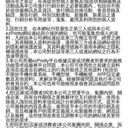
關法令之規定，在為提供您個人業務及/或提供相關服務及
活動或為本公司進行行銷分析之必要範圍內，包括但不限
於提供服務訊息及資訊、進行贈品兌換活動、會員登錄及
驗證、廣告行銷、特別活動通知、新服務、新產品之通
知、行銷分析等用途等，蒐集、處理及利用您的個人資
料。
2.請您注意，在本網站刊登廣告之第三人或與本公司
ezPretty網站連結與介接的網站，也可能蒐集您個人的資
料，凡經由本公司網站連結至第三方獨立管理、經營之網
站，其有關個人資料的保護，適用第三方或各該網站個別
的隱私權保護政策，其資料處理措施不適用本網站之隱私
權保護政策，本公司對於該等第三人或連結網站之行為不
負連帶責任。
3.本公司所屬ezPretty平台根據店家或消費者所要求的服務
功能需求或服務平台問題，本公司可使用您之前建立資料
及現在或過去在網站上的行為所取得之其他資料 (包括但
不限於手機作業系統、手機型號、手機帳號、APP設定參
數及其他資料)，來解決爭議、檢修障礙問題及執行本公司
的會員合約，本公司也有可能檢視多個會員以確認問題所
在或解決爭議。
4.您(店家或消費者)同意本公司之營運平台、集團內部、關
係企業、與有合作關係之業務夥伴交叉行銷使用，使用去
除個人識別化資料來強化統計分析網站利用方式、提升本
公司服務的內容及產品，進而提升本公司的市場行銷及促
銷、並且根據客戶的需求定義個人化製服務介面、網頁設
計及服務，這些使用改善並且調整本公司的網站使其更符
合您的需求。
5.您同意您(店家或消費者)本公司集團內部、關係企業、與