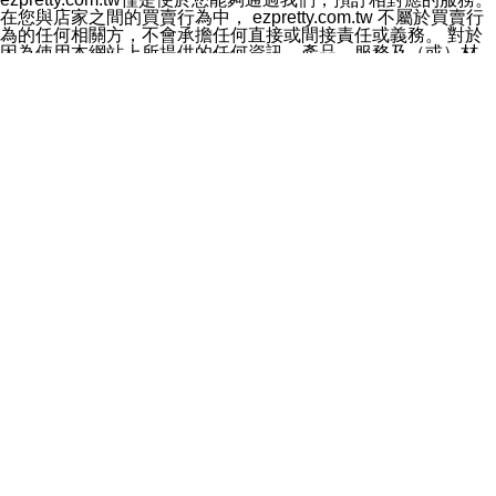
料於行銷活動資訊、商品訊息或新服務等相關行銷，且於
在您與店家之間的買賣行為中， ezpretty.com.tw 不屬於買賣行
首次行銷時，將提供您表示拒絕行銷之方式，本公司不會
為的任何相關方，不會承擔任何直接或間接責任或義務。 對於
向您索取相關費用。如您拒絕接受行銷服務或嗣後欲拒絕
因為使用本網站上所提供的任何資訊、產品、服務及（或）材
時，均可隨時通知本公司，本公司、所屬集團、關係企業
料，而產生或導致的任何損失或損害，ezpretty.com.tw 及其管
或與其合作行銷之第三方業務合作公司或第三方業務合作
理人員、員工或代表人均對此不承擔任何責任。 儘管
公司將立即停止利用您的個人資料行銷。
ezpretty.com.tw 已經盡了適當努力確保本網站上所列的服務符
四、個人資料利用之期間、地區、對象及方式如下
合合理的標準，仍不得將本網站內所列出的任何服務視為
1.期間：您同意於本公司存續期間或依法令之資料保存期
ezpretty.com.tw 推薦的服務，或是認為其代表該服務將會適用
間內，以及您的個人資料蒐集之目的消失或期限屆滿時，
於該用戶。如果該服務不適用於您，ezpretty.com.tw 將對此不
本公司得繼續保存、處理或利用您的個人資料。
承擔任何責任。
2.地區：就中華民國領域內。
網站使用者的守法義務及承諾
3.對象：本公司所屬公司(本公司)及其分公司、本公司之關
本條款構成您與 ezPretty 間之有效契約。 本條款中如有一部無
係企業、其他與本公司有業務往來或合作之機構。
效時，不影響其他條款之效力。 本條款如有未盡之處，雙方均
4.方式：以電話、簡訊、電子郵件、紙本或其他合於當時
應依誠實信用、平等互惠原則，共商解決之道。
科技之適當方式作個人資料之利用，(包括任何依法得利用
年齡和責任
之方式，但不限於使用於本網站或與外部合作之行銷)並於
你向 ezpretty.com.tw您確認您已經達到使用本網站的合法年
法令容許之範圍內，為行銷建檔、揭露、轉介或交互運用
齡。可以針對您在使用本網站時產生的任何責任，形成有約束力
予本公司及其合作對象。
的法律責任。您理解使用本網站時及他人使用您的登錄資訊使用
五、個人資料之類別
本網站時所產生的交易責任。
本聲明所指之個人資料類別如下:
網站連結
1.您提供之資料，包括您的姓名、性別、連絡方式(包括但
本網站可能包含有通往ezpretty.com.tw以外的其他方所運營網站
不限於電話、E-MAIL及地址等)、服務單位、職稱、為完
的超連結。此類超連結僅提供用於參考。此類網站不是由
成收款或付款所需之資料、IＰ位址、及其他得以直接或間
ezpretty.com.tw 控制，我們對其內容不承擔任何責任。在本網
接識別使用者身分之個人資料，及執行職務或業務之必要
站上加入通往此類網站的超連結，並非暗示我們贊同此類網站上
範圍內所需蒐集、處理及利用的個人資料。
的材料或是與其經營人之間存在任何聯繫。
2.為提升服務品質，本公司會依照所提供服務之性質，記
智慧財產權聲明
錄使用者的IP位址、以及在本公司內的瀏覽活動(例如，使
本網站上的所有資訊、內容、圖片、文字、聲音、圖像22、按
用者所使用的軟硬體、所點選的網頁)等資料，但是這些資
鈕、商標、服務標章及商品名稱均受中華民國國家法律及國際條