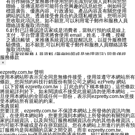
有合作關係之業務夥伴使用您的去識別化個人資料與您您
聯絡，並傳送那些可能符合您興趣的訊息給您，例如特定
標題廣告、優惠內容、行政通知、產品內容及有關您使用
網站的訊息。透過接受會員合約及隱私權政策，您明示同
意收取此項訊息。如不願意,可以利用電子郵件和服務人員
聯絡請客服取消功能。
6.針對已註冊認證店家或是消費者，當執行預約或是線上
支付，平台營運需求將會使用 email，姓名，手機，授權
之通訊帳號，來推播系統資訊或提醒訊息，以提升服務體
驗價值。如不願意,可以利用電子郵件和服務人員聯絡請客
服取消功能。
7.店家端服務人員資料 (舉例拍照或是地理資訊) 同意僅提
服務條款
供所屬店家管理人員可以使用消費者的作品集資料和員工
×
打卡個人圖像行為。本公司及ezPretty平台不會做任何使
用。
ezpretty.com.tw 聲明
三、本公司對您個人資料的揭露
使用本網站即表示完全同意無條件接受，使用並遵守本網站所有
1.基於現有服務平台的監管環境，預約科技保證不會揭露
條款。您與預約科技行銷股份有限公司之網站 ezPretty 網站
任何店家的營運資訊，且預約科技和店家均不能洩露消費
（以下皆稱 ezpretty.com.tw ）訂此合約(下稱本條款)，這些條款
者的個人資料。然而，在某些情況下，本公司可能會因受
將規範詳列於下。如未閱讀或不接受此規範請勿使用本網站，一
政府要求或法律規定，而被迫向政府或第三方提供資料。
旦使用本網站的全部或任何一部份，表示同ezpretty.com.tw意接
第三方也可能非法地攔截或存取傳輸的私人通訊，或會員
受本網站所有規範的約束。
可能濫用或誤用從本公司網站獲得的您的資料。因此，儘
免責規範
管本公司使用企業標準的保護措施來保護您的隱私，本公
您要注意，ezpretty.com.tw 不保證本網站上所發佈的資訊均無
司並未承諾您的個人識別資料或私人通訊將永遠保密。
誤，在使用本網站時，您要意識到本網站上所發佈的有關預約店
2.根據本公司的政策，本公司不會將涉及您的個人識別資
家的詳細資訊，以及與預訂服務相關資訊在內的其他各種資訊，
料出租或出售給第三方。
均可能不準確或是存在拼寫錯誤。您在本網站上所進行的所有預
3. 本公司、所屬集團、關係企業或與其合作行銷之第三方
訂服務均是與相關的店家之間交易，而非 ezpretty.com.tw。
業務合作公司會在您同意之情形下，始得利用您的個人資
ezpretty.com.tw僅是便於您能夠通過我們，預訂相對應的服務。