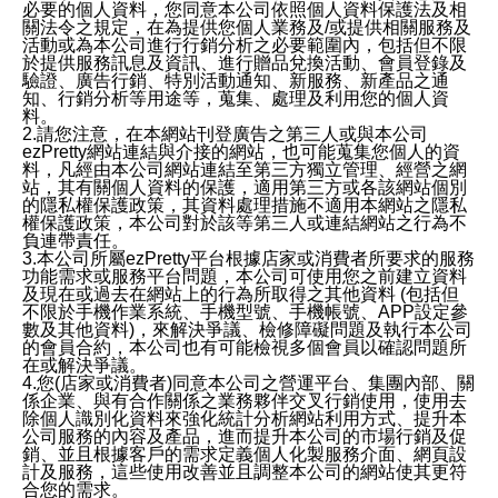
必要的個人資料，您同意本公司依照個人資料保護法及相
關法令之規定，在為提供您個人業務及/或提供相關服務及
活動或為本公司進行行銷分析之必要範圍內，包括但不限
於提供服務訊息及資訊、進行贈品兌換活動、會員登錄及
驗證、廣告行銷、特別活動通知、新服務、新產品之通
知、行銷分析等用途等，蒐集、處理及利用您的個人資
料。
2.請您注意，在本網站刊登廣告之第三人或與本公司
ezPretty網站連結與介接的網站，也可能蒐集您個人的資
料，凡經由本公司網站連結至第三方獨立管理、經營之網
站，其有關個人資料的保護，適用第三方或各該網站個別
的隱私權保護政策，其資料處理措施不適用本網站之隱私
權保護政策，本公司對於該等第三人或連結網站之行為不
負連帶責任。
3.本公司所屬ezPretty平台根據店家或消費者所要求的服務
功能需求或服務平台問題，本公司可使用您之前建立資料
及現在或過去在網站上的行為所取得之其他資料 (包括但
不限於手機作業系統、手機型號、手機帳號、APP設定參
數及其他資料)，來解決爭議、檢修障礙問題及執行本公司
的會員合約，本公司也有可能檢視多個會員以確認問題所
在或解決爭議。
4.您(店家或消費者)同意本公司之營運平台、集團內部、關
係企業、與有合作關係之業務夥伴交叉行銷使用，使用去
除個人識別化資料來強化統計分析網站利用方式、提升本
公司服務的內容及產品，進而提升本公司的市場行銷及促
銷、並且根據客戶的需求定義個人化製服務介面、網頁設
計及服務，這些使用改善並且調整本公司的網站使其更符
合您的需求。