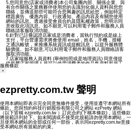
5.您同意您(店家或消費者)本公司集團內部、關係企業、與
有合作關係之業務夥伴使用您的去識別化個人資料與您您
聯絡，並傳送那些可能符合您興趣的訊息給您，例如特定
標題廣告、優惠內容、行政通知、產品內容及有關您使用
網站的訊息。透過接受會員合約及隱私權政策，您明示同
意收取此項訊息。如不願意,可以利用電子郵件和服務人員
聯絡請客服取消功能。
6.針對已註冊認證店家或是消費者，當執行預約或是線上
支付，平台營運需求將會使用 email，姓名，手機，授權
之通訊帳號，來推播系統資訊或提醒訊息，以提升服務體
驗價值。如不願意,可以利用電子郵件和服務人員聯絡請客
服取消功能。
7.店家端服務人員資料 (舉例拍照或是地理資訊) 同意僅提
供所屬店家管理人員可以使用消費者的作品集資料和員工
服務條款
打卡個人圖像行為。本公司及ezPretty平台不會做任何使
×
用。
三、本公司對您個人資料的揭露
1.基於現有服務平台的監管環境，預約科技保證不會揭露
ezpretty.com.tw 聲明
任何店家的營運資訊，且預約科技和店家均不能洩露消費
者的個人資料。然而，在某些情況下，本公司可能會因受
政府要求或法律規定，而被迫向政府或第三方提供資料。
第三方也可能非法地攔截或存取傳輸的私人通訊，或會員
使用本網站即表示完全同意無條件接受，使用並遵守本網站所有
可能濫用或誤用從本公司網站獲得的您的資料。因此，儘
條款。您與預約科技行銷股份有限公司之網站 ezPretty 網站
管本公司使用企業標準的保護措施來保護您的隱私，本公
（以下皆稱 ezpretty.com.tw ）訂此合約(下稱本條款)，這些條款
司並未承諾您的個人識別資料或私人通訊將永遠保密。
將規範詳列於下。如未閱讀或不接受此規範請勿使用本網站，一
2.根據本公司的政策，本公司不會將涉及您的個人識別資
旦使用本網站的全部或任何一部份，表示同ezpretty.com.tw意接
料出租或出售給第三方。
受本網站所有規範的約束。
3. 本公司、所屬集團、關係企業或與其合作行銷之第三方