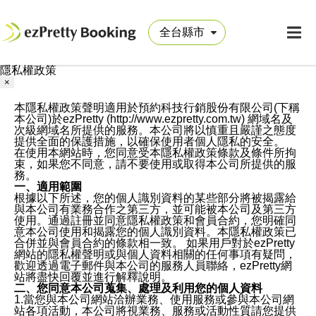
隱私權政策
×
本隱私權政策聲明適用於預約科技行銷股份有限公司(下稱
本公司)於ezPretty (http://www.ezpretty.com.tw) 網域名及
次級網域名所提供的服務。本公司將以慎重且嚴謹之態度
提供全面的保護措施，以確保使用者個人隱私的安全。
在使用本網站時，您同意受本隱私權政策條款及條件所拘
束，如果您不同意，請不要使用或取得本公司所提供的服
務。
一、適用範圍
根據以下所述，您的個人識別資料的某些部分將被揭露給
與本公司有業務合作之第三方，並可能被本公司及第三方
使用。通過註冊並同意隱私權政策和會員合約，您明確同
意本公司使用和揭露您的個人識別資料。本隱私權政策已
合併並與會員合約的條款相一致。 如果用戶對於ezPretty
網站的隱私權聲明或與個人資料相關的任何事項有疑問，
歡迎透過電子郵件與本公司的服務人員聯絡，ezPretty網
站將盡快回覆並進行解釋說明。
二、您同意本公司蒐集、處理及利用您的個人資料
1.當您與本公司網站洽辦業務、使用服務或參與本公司網
站各項活動，本公司將視業務、服務或活動性質請您提供