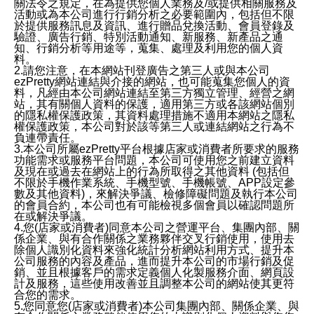
關法令之規定，在為提供您個人業務及/或提供相關服務及
活動或為本公司進行行銷分析之必要範圍內，包括但不限
於提供服務訊息及資訊、進行贈品兌換活動、會員登錄及
驗證、廣告行銷、特別活動通知、新服務、新產品之通
知、行銷分析等用途等，蒐集、處理及利用您的個人資
料。
2.請您注意，在本網站刊登廣告之第三人或與本公司
ezPretty網站連結與介接的網站，也可能蒐集您個人的資
料，凡經由本公司網站連結至第三方獨立管理、經營之網
站，其有關個人資料的保護，適用第三方或各該網站個別
的隱私權保護政策，其資料處理措施不適用本網站之隱私
權保護政策，本公司對於該等第三人或連結網站之行為不
負連帶責任。
3.本公司所屬ezPretty平台根據店家或消費者所要求的服務
功能需求或服務平台問題，本公司可使用您之前建立資料
及現在或過去在網站上的行為所取得之其他資料 (包括但
不限於手機作業系統、手機型號、手機帳號、APP設定參
數及其他資料)，來解決爭議、檢修障礙問題及執行本公司
的會員合約，本公司也有可能檢視多個會員以確認問題所
在或解決爭議。
4.您(店家或消費者)同意本公司之營運平台、集團內部、關
係企業、與有合作關係之業務夥伴交叉行銷使用，使用去
除個人識別化資料來強化統計分析網站利用方式、提升本
公司服務的內容及產品，進而提升本公司的市場行銷及促
銷、並且根據客戶的需求定義個人化製服務介面、網頁設
計及服務，這些使用改善並且調整本公司的網站使其更符
合您的需求。
5.您同意您(店家或消費者)本公司集團內部、關係企業、與