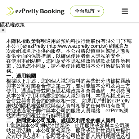
隱私權政策
×
本隱私權政策聲明適用於預約科技行銷股份有限公司(下稱
本公司)於ezPretty (http://www.ezpretty.com.tw) 網域名及
次級網域名所提供的服務。本公司將以慎重且嚴謹之態度
提供全面的保護措施，以確保使用者個人隱私的安全。
在使用本網站時，您同意受本隱私權政策條款及條件所拘
束，如果您不同意，請不要使用或取得本公司所提供的服
務。
一、適用範圍
根據以下所述，您的個人識別資料的某些部分將被揭露給
與本公司有業務合作之第三方，並可能被本公司及第三方
使用。通過註冊並同意隱私權政策和會員合約，您明確同
意本公司使用和揭露您的個人識別資料。本隱私權政策已
合併並與會員合約的條款相一致。 如果用戶對於ezPretty
網站的隱私權聲明或與個人資料相關的任何事項有疑問，
歡迎透過電子郵件與本公司的服務人員聯絡，ezPretty網
站將盡快回覆並進行解釋說明。
二、您同意本公司蒐集、處理及利用您的個人資料
1.當您與本公司網站洽辦業務、使用服務或參與本公司網
站各項活動，本公司將視業務、服務或活動性質請您提供
必要的個人資料，您同意本公司依照個人資料保護法及相