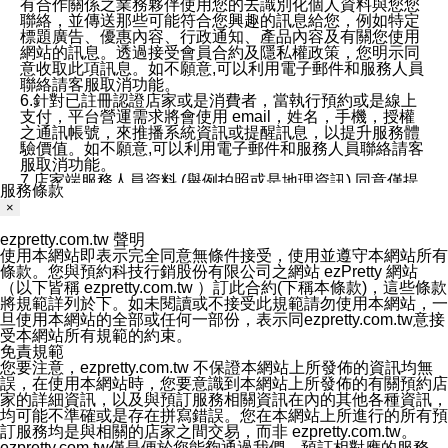
有合作關係之業務夥伴使用您的去識別化個人資料與您您
聯絡，並傳送那些可能符合您興趣的訊息給您，例如特定
標題廣告、優惠內容、行政通知、產品內容及有關您使用
網站的訊息。透過接受會員合約及隱私權政策，您明示同
意收取此項訊息。如不願意,可以利用電子郵件和服務人員
聯絡請客服取消功能。
6.針對已註冊認證店家或是消費者，當執行預約或是線上
支付，平台營運需求將會使用 email，姓名，手機，授權
之通訊帳號，來推播系統資訊或提醒訊息，以提升服務體
驗價值。如不願意,可以利用電子郵件和服務人員聯絡請客
服取消功能。
7.店家端服務人員資料 (舉例拍照或是地理資訊) 同意僅提
服務條款
供所屬店家管理人員可以使用消費者的作品集資料和員工
×
打卡個人圖像行為。本公司及ezPretty平台不會做任何使
用。
ezpretty.com.tw 聲明
三、本公司對您個人資料的揭露
使用本網站即表示完全同意無條件接受，使用並遵守本網站所有
1.基於現有服務平台的監管環境，預約科技保證不會揭露
條款。您與預約科技行銷股份有限公司之網站 ezPretty 網站
任何店家的營運資訊，且預約科技和店家均不能洩露消費
（以下皆稱 ezpretty.com.tw ）訂此合約(下稱本條款)，這些條款
者的個人資料。然而，在某些情況下，本公司可能會因受
將規範詳列於下。如未閱讀或不接受此規範請勿使用本網站，一
政府要求或法律規定，而被迫向政府或第三方提供資料。
旦使用本網站的全部或任何一部份，表示同ezpretty.com.tw意接
第三方也可能非法地攔截或存取傳輸的私人通訊，或會員
受本網站所有規範的約束。
可能濫用或誤用從本公司網站獲得的您的資料。因此，儘
免責規範
管本公司使用企業標準的保護措施來保護您的隱私，本公
您要注意，ezpretty.com.tw 不保證本網站上所發佈的資訊均無
司並未承諾您的個人識別資料或私人通訊將永遠保密。
誤，在使用本網站時，您要意識到本網站上所發佈的有關預約店
2.根據本公司的政策，本公司不會將涉及您的個人識別資
家的詳細資訊，以及與預訂服務相關資訊在內的其他各種資訊，
料出租或出售給第三方。
均可能不準確或是存在拼寫錯誤。您在本網站上所進行的所有預
3. 本公司、所屬集團、關係企業或與其合作行銷之第三方
訂服務均是與相關的店家之間交易，而非 ezpretty.com.tw。
業務合作公司會在您同意之情形下，始得利用您的個人資
ezpretty.com.tw僅是便於您能夠通過我們，預訂相對應的服務。