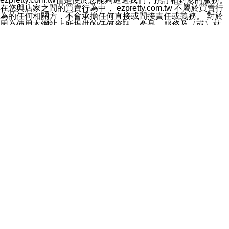
料於行銷活動資訊、商品訊息或新服務等相關行銷，且於
在您與店家之間的買賣行為中， ezpretty.com.tw 不屬於買賣行
首次行銷時，將提供您表示拒絕行銷之方式，本公司不會
為的任何相關方，不會承擔任何直接或間接責任或義務。 對於
向您索取相關費用。如您拒絕接受行銷服務或嗣後欲拒絕
因為使用本網站上所提供的任何資訊、產品、服務及（或）材
時，均可隨時通知本公司，本公司、所屬集團、關係企業
料，而產生或導致的任何損失或損害，ezpretty.com.tw 及其管
或與其合作行銷之第三方業務合作公司或第三方業務合作
理人員、員工或代表人均對此不承擔任何責任。 儘管
公司將立即停止利用您的個人資料行銷。
ezpretty.com.tw 已經盡了適當努力確保本網站上所列的服務符
四、個人資料利用之期間、地區、對象及方式如下
合合理的標準，仍不得將本網站內所列出的任何服務視為
1.期間：您同意於本公司存續期間或依法令之資料保存期
ezpretty.com.tw 推薦的服務，或是認為其代表該服務將會適用
間內，以及您的個人資料蒐集之目的消失或期限屆滿時，
於該用戶。如果該服務不適用於您，ezpretty.com.tw 將對此不
本公司得繼續保存、處理或利用您的個人資料。
承擔任何責任。
2.地區：就中華民國領域內。
網站使用者的守法義務及承諾
3.對象：本公司所屬公司(本公司)及其分公司、本公司之關
本條款構成您與 ezPretty 間之有效契約。 本條款中如有一部無
係企業、其他與本公司有業務往來或合作之機構。
效時，不影響其他條款之效力。 本條款如有未盡之處，雙方均
4.方式：以電話、簡訊、電子郵件、紙本或其他合於當時
應依誠實信用、平等互惠原則，共商解決之道。
科技之適當方式作個人資料之利用，(包括任何依法得利用
年齡和責任
之方式，但不限於使用於本網站或與外部合作之行銷)並於
你向 ezpretty.com.tw您確認您已經達到使用本網站的合法年
法令容許之範圍內，為行銷建檔、揭露、轉介或交互運用
齡。可以針對您在使用本網站時產生的任何責任，形成有約束力
予本公司及其合作對象。
的法律責任。您理解使用本網站時及他人使用您的登錄資訊使用
五、個人資料之類別
本網站時所產生的交易責任。
本聲明所指之個人資料類別如下:
網站連結
1.您提供之資料，包括您的姓名、性別、連絡方式(包括但
本網站可能包含有通往ezpretty.com.tw以外的其他方所運營網站
不限於電話、E-MAIL及地址等)、服務單位、職稱、為完
的超連結。此類超連結僅提供用於參考。此類網站不是由
成收款或付款所需之資料、IＰ位址、及其他得以直接或間
ezpretty.com.tw 控制，我們對其內容不承擔任何責任。在本網
接識別使用者身分之個人資料，及執行職務或業務之必要
站上加入通往此類網站的超連結，並非暗示我們贊同此類網站上
範圍內所需蒐集、處理及利用的個人資料。
的材料或是與其經營人之間存在任何聯繫。
2.為提升服務品質，本公司會依照所提供服務之性質，記
智慧財產權聲明
錄使用者的IP位址、以及在本公司內的瀏覽活動(例如，使
本網站上的所有資訊、內容、圖片、文字、聲音、圖像22、按
用者所使用的軟硬體、所點選的網頁)等資料，但是這些資
鈕、商標、服務標章及商品名稱均受中華民國國家法律及國際條