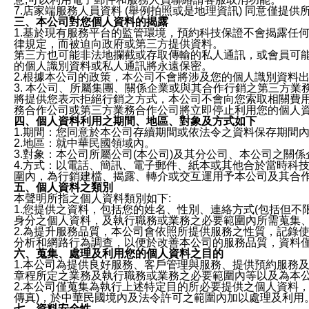
7.店家端服務人員資料 (舉例拍照或是地理資訊) 同意僅提
三、本公司對您個人資料的揭露
1.基於現有服務平台的監管環境，預約科技保證不會揭露任
律規定，而被迫向政府或第三方提供資料。
第三方也可能非法地攔截或存取傳輸的私人通訊，或會員可
的個人識別資料或私人通訊將永遠保密。
2.根據本公司的政策，本公司不會將涉及您的個人識別資料
3. 本公司、所屬集團、關係企業或與其合作行銷之第三方
將提供您表示拒絕行銷之方式，本公司不會向您索取相關費
務合作公司或第三方業務合作公司將立即停止利用您的個人
四、個人資料利用之期間、地區、對象及方式如下
1.期間：您同意於本公司存續期間或依法令之資料保存期間
2.地區：就中華民國領域內。
3.對象：本公司所屬公司(本公司)及其分公司、本公司之關
4.方式：以電話、簡訊、電子郵件、紙本或其他合於當時科
圍內，為行銷建檔、揭露、轉介或交互運用予本公司及其合
五、個人資料之類別
本聲明所指之個人資料類別如下:
1.您提供之資料，包括您的姓名、性別、連絡方式(包括但不
身分之個人資料，及執行職務或業務之必要範圍內所需蒐集
2.為提升服務品質，本公司會依照所提供服務之性質，記錄
分析和網路行為調查，以便於改善本公司的服務品質，資料
六、蒐集、處理及利用您的個人資料之目的
1.本公司為提供良好服務、客戶管理與服務、提供預約服務
章程所定之業務及執行職務或業務之必要範圍內等以及為本
2.本公司僅蒐集為執行上述特定目的所必要提供之個人資料
傳真)，於中華民國境內及法令許可之範圍內加以處理及利用
七、資料安全性