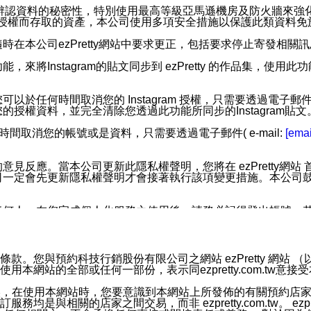
您個人辨認資料的秘密性，特別使用最高等級亞馬遜機房及防火牆來
失及未經授權而存取的資產，本公司使用多項安全措施以保護此類資料
在本公司ezPretty網站中要求更正，包括要求停止寄發相關
步功能，來將Instagram的貼文同步到 ezPretty 的作品集，使
步功能，您可以於任何時間取消您的 Instagram 授權，只需要
授權資料，並完全清除您透過此功能所同步的Instagram貼文
時間取消您的帳號或是資料，只需要透過電子郵件( e-mail:
[emai
應。當本公司更新此隱私權聲明，您將在 ezPretty網站 首頁
定會先更新隱私權聲明才會接著執行該項變更措施。本公司鼓勵您定
任何人。在您完成個人化服務之使用後，請務必記得登出帳號。
區。
並傳送或宣傳本網站各項服務之資料或電子郵件供您參考。您能
預約科技行銷股份有限公司之網站 ezPretty 網站 （以下皆稱 
網站的全部或任何一部份，表示同ezpretty.com.tw意
入本公司/本服務好友，您仍可接收到通知型訊息。
限，以廣告或其他目的的訊息皆不會被傳送。滿足以下三個條件
的資訊均無誤，在使用本網站時，您要意識到本網站上所發佈的有關預
號碼比對相符。
相關的店家之間交易，而非 ezpretty.com.tw。 ezpr
息。