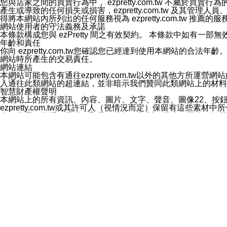
您與店家之間的買賣行為中， ezpretty.com.tw 不
3.LINE 帳號未封鎖傳送訊息之 LINE 官方帳號。
產生或導致的任何損失或損害，ezpretty.com.tw 及其管理
欲變更通知型訊息的設定，操作如下：
得將本網站內所列出的任何服務視為 ezpretty.com.tw 推
1.點選「主頁」＞「設定」
網站使用者的守法義務及承諾
2.點選「隱私設定」
本條款構成您與 ezPretty 間之有效契約。 本條款中如
3.點選「提供使用資料」
年齡和責任
4.點選「LINE通知型訊息」
你向 ezpretty.com.tw您確認您已經達到使用本網站
5.開關「接收LINE通知型訊息」
網站時所產生的交易責任。
❗️關閉「接收通知型訊息」後，將不會接收到來自任何企業
網站連結
本網站可能包含有通往ezpretty.com.tw以外的其他方所運營
入通往此類網站的超連結，並非暗示我們贊同此類網站上的材料
智慧財產權聲明
本網站上的所有資訊、內容、圖片、文字、聲音、圖像22、按
ezpretty.com.tw或其許可人（視情況而定）保留有
改、拷貝、傳播、發送、顯示、執行、複製、發佈、模仿、轉發
法或其他智慧財產權或 ezpretty.com.tw、其許可人
賠償
您同意因您使用本網站，而導致 ezpretty.com.tw、
您承擔賠償並保證 ezpretty.com.tw、其分公司、所屬機
免責聲明
您對本網站的所有使用均由您自擔風險。 因下載使用、參考或
己承擔全部責任。您同意 ezpretty.com.tw 及向ezpr
全部的索賠權利，無論是基於合約、侵權行為或其他依據。 ezpr
那些可損害或影響本網站管理、安全性、公正性和完整性，或是損害或
漏、中斷、刪除、缺陷、延遲或任何事件或事故，ezpretty.
其中包括但不僅限於有關本網站上服務、資訊及（或）聲明的保證或承
時間內對任一條款或多條條款的強制實施，不得將此視為放棄這
法律效應。 ezpretty.com.tw有權隨時變更本使用條