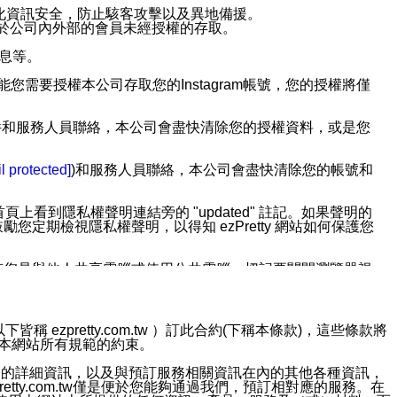
強化資訊安全，防止駭客攻擊以及異地備援。
免於公司內外部的會員未經授權的存取。
訊息等。
用此功能您需要授權本公司存取您的Instagram帳號，您的授權將僅
透過電子郵件和服務人員聯絡，本公司會盡快清除您的授權資料，或是您
。
l protected]
)和服務人員聯絡，本公司會盡快清除您的帳號和
上看到隱私權聲明連結旁的 "updated" 註記。如果聲明的
期檢視隱私權聲明，以得知 ezPretty 網站如何保護您
若您是與他人共享電腦或使用公共電腦，切記要關閉瀏覽器視
依照該資料或電子郵件所指示之方法、說明或功能連結，隨時
ezpretty.com.tw ）訂此合約(下稱本條款)，這些條款將
接受本網站所有規範的約束。
者，將可收到通知型訊息。
約店家的詳細資訊，以及與預訂服務相關資訊在內的其他各種資訊，
etty.com.tw僅是便於您能夠通過我們，預訂相對應的服務。在