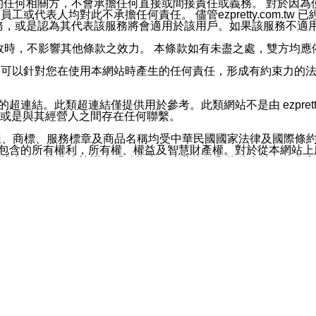
屬於買賣行為的任何相關方，不會承擔任何直接或間接責任或義務。 
人員、員工或代表人均對此不承擔任何責任。 儘管ezpretty.co
薦的服務，或是認為其代表該服務將會適用於該用戶。如果該服務不適用於您，
有一部無效時，不影響其他條款之效力。 本條款如有未盡之處，雙方
的合法年齡。可以針對您在使用本網站時產生的任何責任，形成有約束
官方帳號或認證官方帳號的通知型訊息。
網站的超連結。此類超連結僅提供用於參考。此類網站不是由 ezpret
或是與其經營人之間存在任何聯繫。
鈕、商標、服務標章及商品名稱均受中華民國國家法律及國際條
這些素材中所包含的所有權利，所有權、權益及智慧財產權。對於從本
或出售。除非本協議中明確指出，這些條款和條件中的任何內容
或任何協力廠商的業主權益中規定的任何權利的推斷結果。 如有任何人
其分公司、所屬機構、管理人員、代理人及其他合作夥伴和員工遭受的
構、管理人員、代理人及其他合作夥伴和員工不受損失。
依賴本網站上所提供的資訊、產品、服務或素材或通過使用本網
etty.com.tw提供電信及網路服務的提供商不會因您使用或不能使
etty.com.tw 不聲明、保證或承諾本網站或支持該網站的
影響本網站任何部分正常運行，且超出ezpretty.com.t
com.tw 不承擔任何責任。 在適用法律許可的最大範圍內，所
諾，其中包括但不僅限於其精確性、完整性或適銷性、品質或適用於特
些條款或是這些條款相關的權利。這些條款中使用的標題僅為了
款之內容及本網站上內容而不另行通知，同時，不對您、其他任何用戶