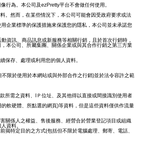
行為。本公司及ezPretty平台不會做任何使用。
資料。然而，在某些情況下，本公司可能會因受政府要求或法
使用企業標準的保護措施來保護您的隱私，本公司並未承諾您
活動資訊、商品訊息或新服務等相關行銷，且於首次行銷時，
司，本公司、所屬集團、關係企業或與其合作行銷之第三方業
繼續保存、處理或利用您的個人資料。
但不限於使用於本網站或與外部合作之行銷)並於法令容許之範
或付款所需之資料、IＰ位址、及其他得以直接或間接識別使用者
用的軟硬體、所點選的網頁)等資料，但是這些資料僅供作流量
利害關係人之權益、售後服務、經營合於營業登記項目或組織
個人資料。
前揭特定目的之方式(包括但不限於電腦處理、郵寄、電話、