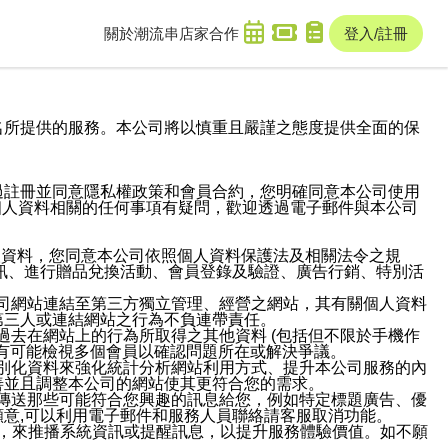
關於潮流串
店家合作
登入/註冊
域名及次級網域名所提供的服務。本公司將以慎重且嚴謹之態度提供全面的保
過註冊並同意隱私權政策和會員合約，您明確同意本公司使用
與個人資料相關的任何事項有疑問，歡迎透過電子郵件與本公司
人資料，您同意本公司依照個人資料保護法及相關法令之規
訊、進行贈品兌換活動、會員登錄及驗證、廣告行銷、特別活
本公司網站連結至第三方獨立管理、經營之網站，其有關個人資料
第三人或連結網站之行為不負連帶責任。
或過去在網站上的行為所取得之其他資料 (包括但不限於手機作
也有可能檢視多個會員以確認問題所在或解決爭議。
識別化資料來強化統計分析網站利用方式、提升本公司服務的內
善並且調整本公司的網站使其更符合您的需求。
並傳送那些可能符合您興趣的訊息給您，例如特定標題廣告、優
意,可以利用電子郵件和服務人員聯絡請客服取消功能。
帳號，來推播系統資訊或提醒訊息，以提升服務體驗價值。如不願