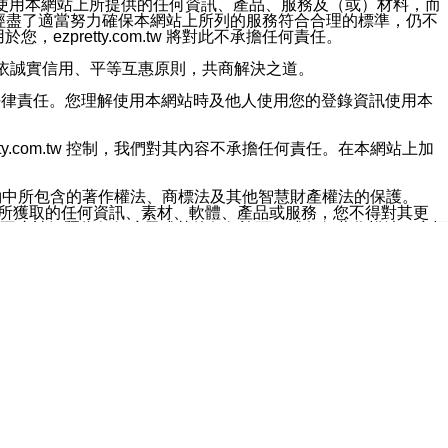
對於因為使用本網站上所提供的任何資訊、產品、服務及（或）材料，而
m.tw 已經盡了適當努力確保本網站上所列的服務符合合理的標準，仍不
ezpretty.com.tw 將對此不承擔任何責任。
均應依誠實信用、平等互惠原則，共商解決之道。
力的法律責任。您理解使用本網站時及他人使用您的登錄資訊使用本
ty.com.tw 控制，我們對其內容不承擔任何責任。在本網站上加
約中所包含的著作權法、商標法及其他智慧財產權法的保護。
網站上所獲取的任何資訊、素材、軟體、產品或服務，您不得對其更
不應被解釋為任何暗示或其他任何許可，或任何著作權法、商標
違反此規定，我們將追究其法律責任。
任何損失、責任及協力廠商的任何索賠或要求（包括律師費），將由
站而獲取到的資訊，而導致您遭受的任何風險或損失，將由您自
用本網站而造成的任何損失負責，同時，您會在此放棄有關此損失的所有及
伺服器不會發生缺陷，其中包括但不僅限於病毒或其他有害元素。對於
w 控制範圍的任何病毒感染、BUG、篡改、技術故障、錯誤、遺
有明示、暗示或法定及其他聲明、保證和條款均予以最大限度的排除，
定目的等。 ezpretty.com.tw 不能持續或在某階段
方便目的，其不應影響這些條款的範圍或意義，或是產生其他的
或任何協力廠商承擔任何責任。 在每次訪問網站時，您應檢查一下這