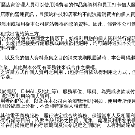
供所屬店家管理人員可以使用消費者的作品集資料和員工打卡個人圖像
何店家的營運資訊，且預約科技和店家均不能洩露消費者的個人
能濫用或誤用從本公司網站獲得的您的資料。因此，儘管本公司
出租或出售給第三方。
業務合作公司會在您同意之情形下，始得利用您的個人資料於行銷
用。如您拒絕接受行銷服務或嗣後欲拒絕時，均可隨時通知本公
資料行銷。
內，以及您的個人資料蒐集之目的消失或期限屆滿時，本公司得
係企業、其他與本公司有業務往來或合作之機構。
技之適當方式作個人資料之利用，(包括任何依法得利用之方式，
作對象。
限於電話、E-MAIL及地址等)、服務單位、職稱、為完成收款
、處理及利用的個人資料。
使用者的IP位址、以及在本公司內的瀏覽活動(例如，使用者所使
僅用於總量上分析，不會和特定個人相連繫。
及其他電子商務服務、履行法定或合約義務、保護當事人及相關
公司行銷等目的，依照各該服務之性質，蒐集、處理及利用您的
，並在前揭特定目的存續期間及法令規定之期間內，以有利於達成
。