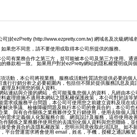
retty (http://www.ezpretty.com.tw) 網
，如果您不同意，請不要使用或取得本公司所提供的服務。
本公司有業務合作之第三方，並可能被本公司及第三方使用。通
條款相一致。 如果用戶對於ezPretty網站的隱私權聲明或
各項活動，本公司將視業務、服務或活動性質請您提供必要的個
公司進行行銷分析之必要範圍內，包括但不限於提供服務訊息及資
、處理及利用您的個人資料。
etty網站連結與介接的網站，也可能蒐集您個人的資料，凡經由
資料處理措施不適用本網站之隱私權保護政策，本公司對於該等
服務功能需求或服務平台問題，本公司可使用您之前建立資料及現在
，來解決爭議、檢修障礙問題及執行本公司的會員合約，本公司
關係企業、與有合作關係之業務夥伴交叉行銷使用，使用去除個人
戶的需求定義個人化製服務介面、網頁設計及服務，這些使用改
與有合作關係之業務夥伴使用您的去識別化個人資料與您您聯絡，
接受會員合約及隱私權政策，您明示同意收取此項訊息。如不願
，平台營運需求將會使用 email，姓名，手機，授權之通訊