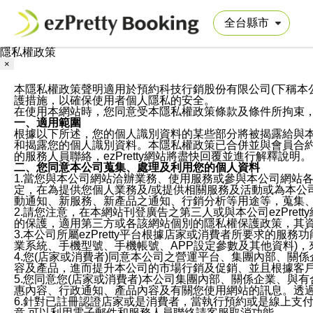
隱私權政策
×
本隱私權政策聲明適用於預約科技行銷股份有限公司(下稱本公司)於ezP
護措施，以確保使用者個人隱私的安全。
在使用本網站時，您同意受本隱私權政策條款及條件所拘束
一、適用範圍
根據以下所述，您的個人識別資料的某些部分將被揭露給與
和揭露您的個人識別資料。本隱私權政策已合併並與會員合約的
的服務人員聯絡，ezPretty網站將盡快回覆並進行解釋說明。
二、您同意本公司蒐集、處理及利用您的個人資料
1.當您與本公司網站洽辦業務、使用服務或參與本公司網站
定，在為提供您個人業務及/或提供相關服務及活動或為本
動通知、新服務、新產品之通知、行銷分析等用途等，蒐集
2.請您注意，在本網站刊登廣告之第三人或與本公司ezPr
的保護，適用第三方或各該網站個別的隱私權保護政策，其
3.本公司所屬ezPretty平台根據店家或消費者所要求的
業系統、手機型號、手機帳號、APP設定參數及其他資料)
4.您(店家或消費者)同意本公司之營運平台、集團內部、
容及產品，進而提升本公司的市場行銷及促銷、並且根據客
5.您同意您(店家或消費者)本公司集團內部、關係企業、
惠內容、行政通知、產品內容及有關您使用網站的訊息。透過
6.針對已註冊認證店家或是消費者，當執行預約或是線上支付
意,可以利用電子郵件和服務人員聯絡請客服取消功能。