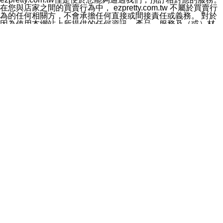
料於行銷活動資訊、商品訊息或新服務等相關行銷，且於
在您與店家之間的買賣行為中， ezpretty.com.tw 不屬於買賣行
首次行銷時，將提供您表示拒絕行銷之方式，本公司不會
為的任何相關方，不會承擔任何直接或間接責任或義務。 對於
向您索取相關費用。如您拒絕接受行銷服務或嗣後欲拒絕
因為使用本網站上所提供的任何資訊、產品、服務及（或）材
時，均可隨時通知本公司，本公司、所屬集團、關係企業
料，而產生或導致的任何損失或損害，ezpretty.com.tw 及其管
或與其合作行銷之第三方業務合作公司或第三方業務合作
理人員、員工或代表人均對此不承擔任何責任。 儘管
公司將立即停止利用您的個人資料行銷。
ezpretty.com.tw 已經盡了適當努力確保本網站上所列的服務符
四、個人資料利用之期間、地區、對象及方式如下
合合理的標準，仍不得將本網站內所列出的任何服務視為
1.期間：您同意於本公司存續期間或依法令之資料保存期
ezpretty.com.tw 推薦的服務，或是認為其代表該服務將會適用
間內，以及您的個人資料蒐集之目的消失或期限屆滿時，
於該用戶。如果該服務不適用於您，ezpretty.com.tw 將對此不
本公司得繼續保存、處理或利用您的個人資料。
承擔任何責任。
2.地區：就中華民國領域內。
網站使用者的守法義務及承諾
3.對象：本公司所屬公司(本公司)及其分公司、本公司之關
本條款構成您與 ezPretty 間之有效契約。 本條款中如有一部無
係企業、其他與本公司有業務往來或合作之機構。
效時，不影響其他條款之效力。 本條款如有未盡之處，雙方均
4.方式：以電話、簡訊、電子郵件、紙本或其他合於當時
應依誠實信用、平等互惠原則，共商解決之道。
科技之適當方式作個人資料之利用，(包括任何依法得利用
年齡和責任
之方式，但不限於使用於本網站或與外部合作之行銷)並於
你向 ezpretty.com.tw您確認您已經達到使用本網站的合法年
法令容許之範圍內，為行銷建檔、揭露、轉介或交互運用
齡。可以針對您在使用本網站時產生的任何責任，形成有約束力
予本公司及其合作對象。
的法律責任。您理解使用本網站時及他人使用您的登錄資訊使用
五、個人資料之類別
本網站時所產生的交易責任。
本聲明所指之個人資料類別如下:
網站連結
1.您提供之資料，包括您的姓名、性別、連絡方式(包括但
本網站可能包含有通往ezpretty.com.tw以外的其他方所運營網站
不限於電話、E-MAIL及地址等)、服務單位、職稱、為完
的超連結。此類超連結僅提供用於參考。此類網站不是由
成收款或付款所需之資料、IＰ位址、及其他得以直接或間
ezpretty.com.tw 控制，我們對其內容不承擔任何責任。在本網
接識別使用者身分之個人資料，及執行職務或業務之必要
站上加入通往此類網站的超連結，並非暗示我們贊同此類網站上
範圍內所需蒐集、處理及利用的個人資料。
的材料或是與其經營人之間存在任何聯繫。
2.為提升服務品質，本公司會依照所提供服務之性質，記
智慧財產權聲明
錄使用者的IP位址、以及在本公司內的瀏覽活動(例如，使
本網站上的所有資訊、內容、圖片、文字、聲音、圖像22、按
用者所使用的軟硬體、所點選的網頁)等資料，但是這些資
鈕、商標、服務標章及商品名稱均受中華民國國家法律及國際條