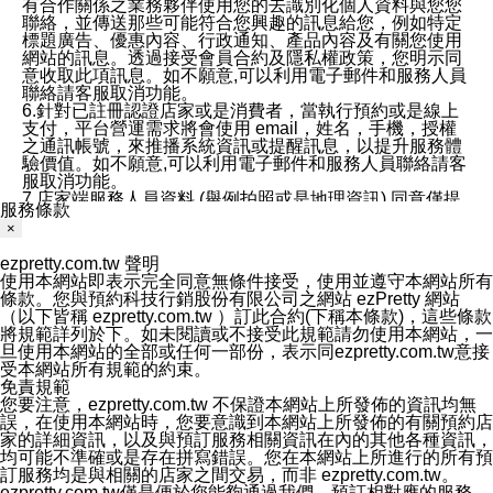
有合作關係之業務夥伴使用您的去識別化個人資料與您您
聯絡，並傳送那些可能符合您興趣的訊息給您，例如特定
標題廣告、優惠內容、行政通知、產品內容及有關您使用
網站的訊息。透過接受會員合約及隱私權政策，您明示同
意收取此項訊息。如不願意,可以利用電子郵件和服務人員
聯絡請客服取消功能。
6.針對已註冊認證店家或是消費者，當執行預約或是線上
支付，平台營運需求將會使用 email，姓名，手機，授權
之通訊帳號，來推播系統資訊或提醒訊息，以提升服務體
驗價值。如不願意,可以利用電子郵件和服務人員聯絡請客
服取消功能。
7.店家端服務人員資料 (舉例拍照或是地理資訊) 同意僅提
服務條款
供所屬店家管理人員可以使用消費者的作品集資料和員工
×
打卡個人圖像行為。本公司及ezPretty平台不會做任何使
用。
ezpretty.com.tw 聲明
三、本公司對您個人資料的揭露
使用本網站即表示完全同意無條件接受，使用並遵守本網站所有
1.基於現有服務平台的監管環境，預約科技保證不會揭露
條款。您與預約科技行銷股份有限公司之網站 ezPretty 網站
任何店家的營運資訊，且預約科技和店家均不能洩露消費
（以下皆稱 ezpretty.com.tw ）訂此合約(下稱本條款)，這些條款
者的個人資料。然而，在某些情況下，本公司可能會因受
將規範詳列於下。如未閱讀或不接受此規範請勿使用本網站，一
政府要求或法律規定，而被迫向政府或第三方提供資料。
旦使用本網站的全部或任何一部份，表示同ezpretty.com.tw意接
第三方也可能非法地攔截或存取傳輸的私人通訊，或會員
受本網站所有規範的約束。
可能濫用或誤用從本公司網站獲得的您的資料。因此，儘
免責規範
管本公司使用企業標準的保護措施來保護您的隱私，本公
您要注意，ezpretty.com.tw 不保證本網站上所發佈的資訊均無
司並未承諾您的個人識別資料或私人通訊將永遠保密。
誤，在使用本網站時，您要意識到本網站上所發佈的有關預約店
2.根據本公司的政策，本公司不會將涉及您的個人識別資
家的詳細資訊，以及與預訂服務相關資訊在內的其他各種資訊，
料出租或出售給第三方。
均可能不準確或是存在拼寫錯誤。您在本網站上所進行的所有預
3. 本公司、所屬集團、關係企業或與其合作行銷之第三方
訂服務均是與相關的店家之間交易，而非 ezpretty.com.tw。
業務合作公司會在您同意之情形下，始得利用您的個人資
ezpretty.com.tw僅是便於您能夠通過我們，預訂相對應的服務。