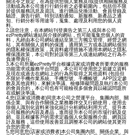
關法令之規定，在為提供您個人業務及/或提供相關服務及
活動或為本公司進行行銷分析之必要範圍內，包括但不限
於提供服務訊息及資訊、進行贈品兌換活動、會員登錄及
驗證、廣告行銷、特別活動通知、新服務、新產品之通
知、行銷分析等用途等，蒐集、處理及利用您的個人資
料。
2.請您注意，在本網站刊登廣告之第三人或與本公司
ezPretty網站連結與介接的網站，也可能蒐集您個人的資
料，凡經由本公司網站連結至第三方獨立管理、經營之網
站，其有關個人資料的保護，適用第三方或各該網站個別
的隱私權保護政策，其資料處理措施不適用本網站之隱私
權保護政策，本公司對於該等第三人或連結網站之行為不
負連帶責任。
3.本公司所屬ezPretty平台根據店家或消費者所要求的服務
功能需求或服務平台問題，本公司可使用您之前建立資料
及現在或過去在網站上的行為所取得之其他資料 (包括但
不限於手機作業系統、手機型號、手機帳號、APP設定參
數及其他資料)，來解決爭議、檢修障礙問題及執行本公司
的會員合約，本公司也有可能檢視多個會員以確認問題所
在或解決爭議。
4.您(店家或消費者)同意本公司之營運平台、集團內部、關
係企業、與有合作關係之業務夥伴交叉行銷使用，使用去
除個人識別化資料來強化統計分析網站利用方式、提升本
公司服務的內容及產品，進而提升本公司的市場行銷及促
銷、並且根據客戶的需求定義個人化製服務介面、網頁設
計及服務，這些使用改善並且調整本公司的網站使其更符
合您的需求。
5.您同意您(店家或消費者)本公司集團內部、關係企業、與