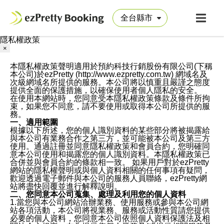
隱私權政策
×
本隱私權政策聲明適用於預約科技行銷股份有限公司(下稱
本公司)於ezPretty (http://www.ezpretty.com.tw) 網域名及
次級網域名所提供的服務。本公司將以慎重且嚴謹之態度
提供全面的保護措施，以確保使用者個人隱私的安全。
在使用本網站時，您同意受本隱私權政策條款及條件所拘
束，如果您不同意，請不要使用或取得本公司所提供的服
務。
一、適用範圍
根據以下所述，您的個人識別資料的某些部分將被揭露給
與本公司有業務合作之第三方，並可能被本公司及第三方
使用。通過註冊並同意隱私權政策和會員合約，您明確同
意本公司使用和揭露您的個人識別資料。本隱私權政策已
合併並與會員合約的條款相一致。 如果用戶對於ezPretty
網站的隱私權聲明或與個人資料相關的任何事項有疑問，
歡迎透過電子郵件與本公司的服務人員聯絡，ezPretty網
站將盡快回覆並進行解釋說明。
二、您同意本公司蒐集、處理及利用您的個人資料
1.當您與本公司網站洽辦業務、使用服務或參與本公司網
站各項活動，本公司將視業務、服務或活動性質請您提供
必要的個人資料，您同意本公司依照個人資料保護法及相