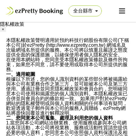
隱私權政策
×
本隱私權政策聲明適用於預約科技行銷股份有限公司(下稱
本公司)於ezPretty (http://www.ezpretty.com.tw) 網域名及
次級網域名所提供的服務。本公司將以慎重且嚴謹之態度
提供全面的保護措施，以確保使用者個人隱私的安全。
在使用本網站時，您同意受本隱私權政策條款及條件所拘
束，如果您不同意，請不要使用或取得本公司所提供的服
務。
一、適用範圍
根據以下所述，您的個人識別資料的某些部分將被揭露給
與本公司有業務合作之第三方，並可能被本公司及第三方
使用。通過註冊並同意隱私權政策和會員合約，您明確同
意本公司使用和揭露您的個人識別資料。本隱私權政策已
合併並與會員合約的條款相一致。 如果用戶對於ezPretty
網站的隱私權聲明或與個人資料相關的任何事項有疑問，
歡迎透過電子郵件與本公司的服務人員聯絡，ezPretty網
站將盡快回覆並進行解釋說明。
二、您同意本公司蒐集、處理及利用您的個人資料
1.當您與本公司網站洽辦業務、使用服務或參與本公司網
站各項活動，本公司將視業務、服務或活動性質請您提供
必要的個人資料，您同意本公司依照個人資料保護法及相