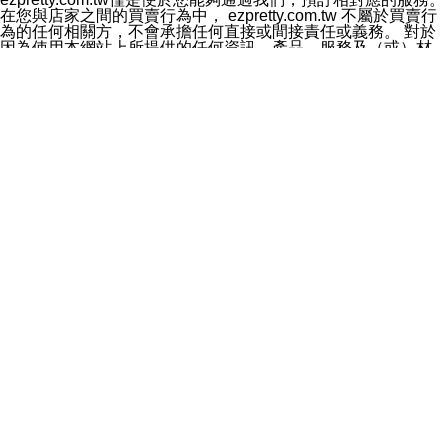
料於行銷活動資訊、商品訊息或新服務等相關行銷，且於
在您與店家之間的買賣行為中， ezpretty.com.tw 不屬於買賣行
首次行銷時，將提供您表示拒絕行銷之方式，本公司不會
為的任何相關方，不會承擔任何直接或間接責任或義務。 對於
向您索取相關費用。如您拒絕接受行銷服務或嗣後欲拒絕
因為使用本網站上所提供的任何資訊、產品、服務及（或）材
時，均可隨時通知本公司，本公司、所屬集團、關係企業
料，而產生或導致的任何損失或損害，ezpretty.com.tw 及其管
或與其合作行銷之第三方業務合作公司或第三方業務合作
理人員、員工或代表人均對此不承擔任何責任。 儘管
公司將立即停止利用您的個人資料行銷。
ezpretty.com.tw 已經盡了適當努力確保本網站上所列的服務符
四、個人資料利用之期間、地區、對象及方式如下
合合理的標準，仍不得將本網站內所列出的任何服務視為
1.期間：您同意於本公司存續期間或依法令之資料保存期
ezpretty.com.tw 推薦的服務，或是認為其代表該服務將會適用
間內，以及您的個人資料蒐集之目的消失或期限屆滿時，
於該用戶。如果該服務不適用於您，ezpretty.com.tw 將對此不
本公司得繼續保存、處理或利用您的個人資料。
承擔任何責任。
2.地區：就中華民國領域內。
網站使用者的守法義務及承諾
3.對象：本公司所屬公司(本公司)及其分公司、本公司之關
本條款構成您與 ezPretty 間之有效契約。 本條款中如有一部無
係企業、其他與本公司有業務往來或合作之機構。
效時，不影響其他條款之效力。 本條款如有未盡之處，雙方均
4.方式：以電話、簡訊、電子郵件、紙本或其他合於當時
應依誠實信用、平等互惠原則，共商解決之道。
科技之適當方式作個人資料之利用，(包括任何依法得利用
年齡和責任
之方式，但不限於使用於本網站或與外部合作之行銷)並於
你向 ezpretty.com.tw您確認您已經達到使用本網站的合法年
法令容許之範圍內，為行銷建檔、揭露、轉介或交互運用
齡。可以針對您在使用本網站時產生的任何責任，形成有約束力
予本公司及其合作對象。
的法律責任。您理解使用本網站時及他人使用您的登錄資訊使用
五、個人資料之類別
本網站時所產生的交易責任。
本聲明所指之個人資料類別如下:
網站連結
1.您提供之資料，包括您的姓名、性別、連絡方式(包括但
本網站可能包含有通往ezpretty.com.tw以外的其他方所運營網站
不限於電話、E-MAIL及地址等)、服務單位、職稱、為完
的超連結。此類超連結僅提供用於參考。此類網站不是由
成收款或付款所需之資料、IＰ位址、及其他得以直接或間
ezpretty.com.tw 控制，我們對其內容不承擔任何責任。在本網
接識別使用者身分之個人資料，及執行職務或業務之必要
站上加入通往此類網站的超連結，並非暗示我們贊同此類網站上
範圍內所需蒐集、處理及利用的個人資料。
的材料或是與其經營人之間存在任何聯繫。
2.為提升服務品質，本公司會依照所提供服務之性質，記
智慧財產權聲明
錄使用者的IP位址、以及在本公司內的瀏覽活動(例如，使
本網站上的所有資訊、內容、圖片、文字、聲音、圖像22、按
用者所使用的軟硬體、所點選的網頁)等資料，但是這些資
鈕、商標、服務標章及商品名稱均受中華民國國家法律及國際條