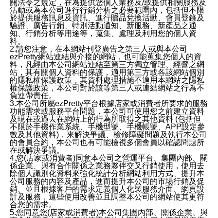
關法令之規定，在為提供您個人業務及/或提供相關服務及
活動或為本公司進行行銷分析之必要範圍內，包括但不限
於提供服務訊息及資訊、進行贈品兌換活動、會員登錄及
驗證、廣告行銷、特別活動通知、新服務、新產品之通
知、行銷分析等用途等，蒐集、處理及利用您的個人資
料。
2.請您注意，在本網站刊登廣告之第三人或與本公司
ezPretty網站連結與介接的網站，也可能蒐集您個人的資
料，凡經由本公司網站連結至第三方獨立管理、經營之網
站，其有關個人資料的保護，適用第三方或各該網站個別
的隱私權保護政策，其資料處理措施不適用本網站之隱私
權保護政策，本公司對於該等第三人或連結網站之行為不
負連帶責任。
3.本公司所屬ezPretty平台根據店家或消費者所要求的服務
功能需求或服務平台問題，本公司可使用您之前建立資料
及現在或過去在網站上的行為所取得之其他資料 (包括但
不限於手機作業系統、手機型號、手機帳號、APP設定參
數及其他資料)，來解決爭議、檢修障礙問題及執行本公司
的會員合約，本公司也有可能檢視多個會員以確認問題所
在或解決爭議。
4.您(店家或消費者)同意本公司之營運平台、集團內部、關
係企業、與有合作關係之業務夥伴交叉行銷使用，使用去
除個人識別化資料來強化統計分析網站利用方式、提升本
公司服務的內容及產品，進而提升本公司的市場行銷及促
銷、並且根據客戶的需求定義個人化製服務介面、網頁設
計及服務，這些使用改善並且調整本公司的網站使其更符
合您的需求。
5.您同意您(店家或消費者)本公司集團內部、關係企業、與