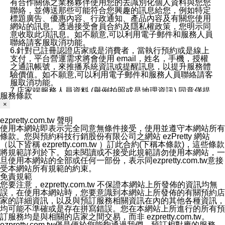
有合作關係之業務夥伴使用您的去識別化個人資料與您您
聯絡，並傳送那些可能符合您興趣的訊息給您，例如特定
標題廣告、優惠內容、行政通知、產品內容及有關您使用
網站的訊息。透過接受會員合約及隱私權政策，您明示同
意收取此項訊息。如不願意,可以利用電子郵件和服務人員
聯絡請客服取消功能。
6.針對已註冊認證店家或是消費者，當執行預約或是線上
支付，平台營運需求將會使用 email，姓名，手機，授權
之通訊帳號，來推播系統資訊或提醒訊息，以提升服務體
驗價值。如不願意,可以利用電子郵件和服務人員聯絡請客
服取消功能。
7.店家端服務人員資料 (舉例拍照或是地理資訊) 同意僅提
服務條款
供所屬店家管理人員可以使用消費者的作品集資料和員工
×
打卡個人圖像行為。本公司及ezPretty平台不會做任何使
用。
ezpretty.com.tw 聲明
三、本公司對您個人資料的揭露
使用本網站即表示完全同意無條件接受，使用並遵守本網站所有
1.基於現有服務平台的監管環境，預約科技保證不會揭露
條款。您與預約科技行銷股份有限公司之網站 ezPretty 網站
任何店家的營運資訊，且預約科技和店家均不能洩露消費
（以下皆稱 ezpretty.com.tw ）訂此合約(下稱本條款)，這些條款
者的個人資料。然而，在某些情況下，本公司可能會因受
將規範詳列於下。如未閱讀或不接受此規範請勿使用本網站，一
政府要求或法律規定，而被迫向政府或第三方提供資料。
旦使用本網站的全部或任何一部份，表示同ezpretty.com.tw意接
第三方也可能非法地攔截或存取傳輸的私人通訊，或會員
受本網站所有規範的約束。
可能濫用或誤用從本公司網站獲得的您的資料。因此，儘
免責規範
管本公司使用企業標準的保護措施來保護您的隱私，本公
您要注意，ezpretty.com.tw 不保證本網站上所發佈的資訊均無
司並未承諾您的個人識別資料或私人通訊將永遠保密。
誤，在使用本網站時，您要意識到本網站上所發佈的有關預約店
2.根據本公司的政策，本公司不會將涉及您的個人識別資
家的詳細資訊，以及與預訂服務相關資訊在內的其他各種資訊，
料出租或出售給第三方。
均可能不準確或是存在拼寫錯誤。您在本網站上所進行的所有預
3. 本公司、所屬集團、關係企業或與其合作行銷之第三方
訂服務均是與相關的店家之間交易，而非 ezpretty.com.tw。
業務合作公司會在您同意之情形下，始得利用您的個人資
ezpretty.com.tw僅是便於您能夠通過我們，預訂相對應的服務。