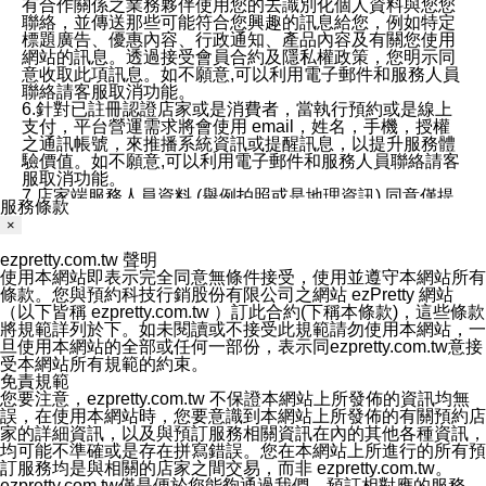
有合作關係之業務夥伴使用您的去識別化個人資料與您您
聯絡，並傳送那些可能符合您興趣的訊息給您，例如特定
標題廣告、優惠內容、行政通知、產品內容及有關您使用
網站的訊息。透過接受會員合約及隱私權政策，您明示同
意收取此項訊息。如不願意,可以利用電子郵件和服務人員
聯絡請客服取消功能。
6.針對已註冊認證店家或是消費者，當執行預約或是線上
支付，平台營運需求將會使用 email，姓名，手機，授權
之通訊帳號，來推播系統資訊或提醒訊息，以提升服務體
驗價值。如不願意,可以利用電子郵件和服務人員聯絡請客
服取消功能。
7.店家端服務人員資料 (舉例拍照或是地理資訊) 同意僅提
服務條款
供所屬店家管理人員可以使用消費者的作品集資料和員工
×
打卡個人圖像行為。本公司及ezPretty平台不會做任何使
用。
ezpretty.com.tw 聲明
三、本公司對您個人資料的揭露
使用本網站即表示完全同意無條件接受，使用並遵守本網站所有
1.基於現有服務平台的監管環境，預約科技保證不會揭露
條款。您與預約科技行銷股份有限公司之網站 ezPretty 網站
任何店家的營運資訊，且預約科技和店家均不能洩露消費
（以下皆稱 ezpretty.com.tw ）訂此合約(下稱本條款)，這些條款
者的個人資料。然而，在某些情況下，本公司可能會因受
將規範詳列於下。如未閱讀或不接受此規範請勿使用本網站，一
政府要求或法律規定，而被迫向政府或第三方提供資料。
旦使用本網站的全部或任何一部份，表示同ezpretty.com.tw意接
第三方也可能非法地攔截或存取傳輸的私人通訊，或會員
受本網站所有規範的約束。
可能濫用或誤用從本公司網站獲得的您的資料。因此，儘
免責規範
管本公司使用企業標準的保護措施來保護您的隱私，本公
您要注意，ezpretty.com.tw 不保證本網站上所發佈的資訊均無
司並未承諾您的個人識別資料或私人通訊將永遠保密。
誤，在使用本網站時，您要意識到本網站上所發佈的有關預約店
2.根據本公司的政策，本公司不會將涉及您的個人識別資
家的詳細資訊，以及與預訂服務相關資訊在內的其他各種資訊，
料出租或出售給第三方。
均可能不準確或是存在拼寫錯誤。您在本網站上所進行的所有預
3. 本公司、所屬集團、關係企業或與其合作行銷之第三方
訂服務均是與相關的店家之間交易，而非 ezpretty.com.tw。
業務合作公司會在您同意之情形下，始得利用您的個人資
ezpretty.com.tw僅是便於您能夠通過我們，預訂相對應的服務。