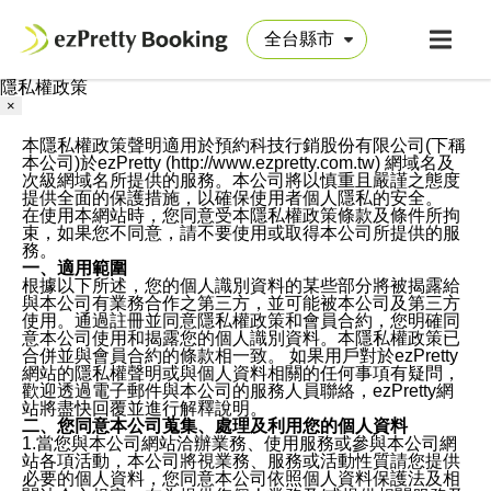
隱私權政策
×
本隱私權政策聲明適用於預約科技行銷股份有限公司(下稱
本公司)於ezPretty (http://www.ezpretty.com.tw) 網域名及
次級網域名所提供的服務。本公司將以慎重且嚴謹之態度
提供全面的保護措施，以確保使用者個人隱私的安全。
在使用本網站時，您同意受本隱私權政策條款及條件所拘
束，如果您不同意，請不要使用或取得本公司所提供的服
務。
一、適用範圍
根據以下所述，您的個人識別資料的某些部分將被揭露給
與本公司有業務合作之第三方，並可能被本公司及第三方
使用。通過註冊並同意隱私權政策和會員合約，您明確同
意本公司使用和揭露您的個人識別資料。本隱私權政策已
合併並與會員合約的條款相一致。 如果用戶對於ezPretty
網站的隱私權聲明或與個人資料相關的任何事項有疑問，
歡迎透過電子郵件與本公司的服務人員聯絡，ezPretty網
站將盡快回覆並進行解釋說明。
二、您同意本公司蒐集、處理及利用您的個人資料
1.當您與本公司網站洽辦業務、使用服務或參與本公司網
站各項活動，本公司將視業務、服務或活動性質請您提供
必要的個人資料，您同意本公司依照個人資料保護法及相