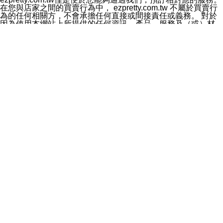
料於行銷活動資訊、商品訊息或新服務等相關行銷，且於
在您與店家之間的買賣行為中， ezpretty.com.tw 不屬於買賣行
首次行銷時，將提供您表示拒絕行銷之方式，本公司不會
為的任何相關方，不會承擔任何直接或間接責任或義務。 對於
向您索取相關費用。如您拒絕接受行銷服務或嗣後欲拒絕
因為使用本網站上所提供的任何資訊、產品、服務及（或）材
時，均可隨時通知本公司，本公司、所屬集團、關係企業
料，而產生或導致的任何損失或損害，ezpretty.com.tw 及其管
或與其合作行銷之第三方業務合作公司或第三方業務合作
理人員、員工或代表人均對此不承擔任何責任。 儘管
公司將立即停止利用您的個人資料行銷。
ezpretty.com.tw 已經盡了適當努力確保本網站上所列的服務符
四、個人資料利用之期間、地區、對象及方式如下
合合理的標準，仍不得將本網站內所列出的任何服務視為
1.期間：您同意於本公司存續期間或依法令之資料保存期
ezpretty.com.tw 推薦的服務，或是認為其代表該服務將會適用
間內，以及您的個人資料蒐集之目的消失或期限屆滿時，
於該用戶。如果該服務不適用於您，ezpretty.com.tw 將對此不
本公司得繼續保存、處理或利用您的個人資料。
承擔任何責任。
2.地區：就中華民國領域內。
網站使用者的守法義務及承諾
3.對象：本公司所屬公司(本公司)及其分公司、本公司之關
本條款構成您與 ezPretty 間之有效契約。 本條款中如有一部無
係企業、其他與本公司有業務往來或合作之機構。
效時，不影響其他條款之效力。 本條款如有未盡之處，雙方均
4.方式：以電話、簡訊、電子郵件、紙本或其他合於當時
應依誠實信用、平等互惠原則，共商解決之道。
科技之適當方式作個人資料之利用，(包括任何依法得利用
年齡和責任
之方式，但不限於使用於本網站或與外部合作之行銷)並於
你向 ezpretty.com.tw您確認您已經達到使用本網站的合法年
法令容許之範圍內，為行銷建檔、揭露、轉介或交互運用
齡。可以針對您在使用本網站時產生的任何責任，形成有約束力
予本公司及其合作對象。
的法律責任。您理解使用本網站時及他人使用您的登錄資訊使用
五、個人資料之類別
本網站時所產生的交易責任。
本聲明所指之個人資料類別如下:
網站連結
1.您提供之資料，包括您的姓名、性別、連絡方式(包括但
本網站可能包含有通往ezpretty.com.tw以外的其他方所運營網站
不限於電話、E-MAIL及地址等)、服務單位、職稱、為完
的超連結。此類超連結僅提供用於參考。此類網站不是由
成收款或付款所需之資料、IＰ位址、及其他得以直接或間
ezpretty.com.tw 控制，我們對其內容不承擔任何責任。在本網
接識別使用者身分之個人資料，及執行職務或業務之必要
站上加入通往此類網站的超連結，並非暗示我們贊同此類網站上
範圍內所需蒐集、處理及利用的個人資料。
的材料或是與其經營人之間存在任何聯繫。
2.為提升服務品質，本公司會依照所提供服務之性質，記
智慧財產權聲明
錄使用者的IP位址、以及在本公司內的瀏覽活動(例如，使
本網站上的所有資訊、內容、圖片、文字、聲音、圖像22、按
用者所使用的軟硬體、所點選的網頁)等資料，但是這些資
鈕、商標、服務標章及商品名稱均受中華民國國家法律及國際條