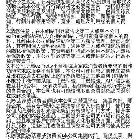
關法令之規定，在為提供您個人業務及/或提供相關服務及
活動或為本公司進行行銷分析之必要範圍內，包括但不限
於提供服務訊息及資訊、進行贈品兌換活動、會員登錄及
驗證、廣告行銷、特別活動通知、新服務、新產品之通
知、行銷分析等用途等，蒐集、處理及利用您的個人資
料。
2.請您注意，在本網站刊登廣告之第三人或與本公司
ezPretty網站連結與介接的網站，也可能蒐集您個人的資
料，凡經由本公司網站連結至第三方獨立管理、經營之網
站，其有關個人資料的保護，適用第三方或各該網站個別
的隱私權保護政策，其資料處理措施不適用本網站之隱私
權保護政策，本公司對於該等第三人或連結網站之行為不
負連帶責任。
3.本公司所屬ezPretty平台根據店家或消費者所要求的服務
功能需求或服務平台問題，本公司可使用您之前建立資料
及現在或過去在網站上的行為所取得之其他資料 (包括但
不限於手機作業系統、手機型號、手機帳號、APP設定參
數及其他資料)，來解決爭議、檢修障礙問題及執行本公司
的會員合約，本公司也有可能檢視多個會員以確認問題所
在或解決爭議。
4.您(店家或消費者)同意本公司之營運平台、集團內部、關
係企業、與有合作關係之業務夥伴交叉行銷使用，使用去
除個人識別化資料來強化統計分析網站利用方式、提升本
公司服務的內容及產品，進而提升本公司的市場行銷及促
銷、並且根據客戶的需求定義個人化製服務介面、網頁設
計及服務，這些使用改善並且調整本公司的網站使其更符
合您的需求。
5.您同意您(店家或消費者)本公司集團內部、關係企業、與