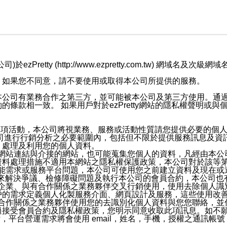
retty (http://www.ezpretty.com.tw) 網
，如果您不同意，請不要使用或取得本公司所提供的服務。
本公司有業務合作之第三方，並可能被本公司及第三方使用。通
條款相一致。 如果用戶對於ezPretty網站的隱私權聲明或
各項活動，本公司將視業務、服務或活動性質請您提供必要的個
公司進行行銷分析之必要範圍內，包括但不限於提供服務訊息及資
、處理及利用您的個人資料。
etty網站連結與介接的網站，也可能蒐集您個人的資料，凡經由
資料處理措施不適用本網站之隱私權保護政策，本公司對於該等
服務功能需求或服務平台問題，本公司可使用您之前建立資料及現在
，來解決爭議、檢修障礙問題及執行本公司的會員合約，本公司
關係企業、與有合作關係之業務夥伴交叉行銷使用，使用去除個人
戶的需求定義個人化製服務介面、網頁設計及服務，這些使用改
與有合作關係之業務夥伴使用您的去識別化個人資料與您您聯絡，
接受會員合約及隱私權政策，您明示同意收取此項訊息。如不願
，平台營運需求將會使用 email，姓名，手機，授權之通訊