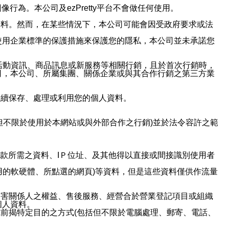
行為。本公司及ezPretty平台不會做任何使用。
資料。然而，在某些情況下，本公司可能會因受政府要求或法
使用企業標準的保護措施來保護您的隱私，本公司並未承諾您
活動資訊、商品訊息或新服務等相關行銷，且於首次行銷時，
司，本公司、所屬集團、關係企業或與其合作行銷之第三方業
繼續保存、處理或利用您的個人資料。
但不限於使用於本網站或與外部合作之行銷)並於法令容許之範
或付款所需之資料、IＰ位址、及其他得以直接或間接識別使用者
用的軟硬體、所點選的網頁)等資料，但是這些資料僅供作流量
利害關係人之權益、售後服務、經營合於營業登記項目或組織
個人資料。
前揭特定目的之方式(包括但不限於電腦處理、郵寄、電話、