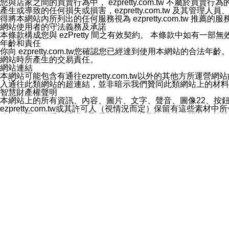
您與店家之間的買賣行為中， ezpretty.com.tw 不
3.LINE 帳號未封鎖傳送訊息之 LINE 官方帳號。
產生或導致的任何損失或損害，ezpretty.com.tw 及其管理
欲變更通知型訊息的設定，操作如下：
得將本網站內所列出的任何服務視為 ezpretty.com.tw 推
1.點選「主頁」＞「設定」
網站使用者的守法義務及承諾
2.點選「隱私設定」
本條款構成您與 ezPretty 間之有效契約。 本條款中如
3.點選「提供使用資料」
年齡和責任
4.點選「LINE通知型訊息」
你向 ezpretty.com.tw您確認您已經達到使用本網站
5.開關「接收LINE通知型訊息」
網站時所產生的交易責任。
❗️關閉「接收通知型訊息」後，將不會接收到來自任何企業
網站連結
本網站可能包含有通往ezpretty.com.tw以外的其他方所運營
入通往此類網站的超連結，並非暗示我們贊同此類網站上的材料
智慧財產權聲明
本網站上的所有資訊、內容、圖片、文字、聲音、圖像22、按
ezpretty.com.tw或其許可人（視情況而定）保留有
改、拷貝、傳播、發送、顯示、執行、複製、發佈、模仿、轉發
法或其他智慧財產權或 ezpretty.com.tw、其許可人
賠償
您同意因您使用本網站，而導致 ezpretty.com.tw、
您承擔賠償並保證 ezpretty.com.tw、其分公司、所屬機
免責聲明
您對本網站的所有使用均由您自擔風險。 因下載使用、參考或
己承擔全部責任。您同意 ezpretty.com.tw 及向ezpr
全部的索賠權利，無論是基於合約、侵權行為或其他依據。 ezpr
那些可損害或影響本網站管理、安全性、公正性和完整性，或是損害或
漏、中斷、刪除、缺陷、延遲或任何事件或事故，ezpretty.
其中包括但不僅限於有關本網站上服務、資訊及（或）聲明的保證或承
時間內對任一條款或多條條款的強制實施，不得將此視為放棄這
法律效應。 ezpretty.com.tw有權隨時變更本使用條