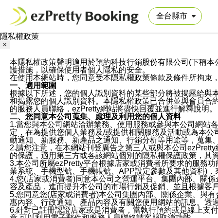
隱私權政策
×
本隱私權政策聲明適用於預約科技行銷股份有限公司(下稱本公司)於ezP
護措施，以確保使用者個人隱私的安全。
在使用本網站時，您同意受本隱私權政策條款及條件所拘束
一、適用範圍
根據以下所述，您的個人識別資料的某些部分將被揭露給與
和揭露您的個人識別資料。本隱私權政策已合併並與會員合約的
的服務人員聯絡，ezPretty網站將盡快回覆並進行解釋說明。
二、您同意本公司蒐集、處理及利用您的個人資料
1.當您與本公司網站洽辦業務、使用服務或參與本公司網站
定，在為提供您個人業務及/或提供相關服務及活動或為本
動通知、新服務、新產品之通知、行銷分析等用途等，蒐集
2.請您注意，在本網站刊登廣告之第三人或與本公司ezPr
的保護，適用第三方或各該網站個別的隱私權保護政策，其
3.本公司所屬ezPretty平台根據店家或消費者所要求的
業系統、手機型號、手機帳號、APP設定參數及其他資料)
4.您(店家或消費者)同意本公司之營運平台、集團內部、
容及產品，進而提升本公司的市場行銷及促銷、並且根據客
5.您同意您(店家或消費者)本公司集團內部、關係企業、
惠內容、行政通知、產品內容及有關您使用網站的訊息。透過
6.針對已註冊認證店家或是消費者，當執行預約或是線上支付
意,可以利用電子郵件和服務人員聯絡請客服取消功能。