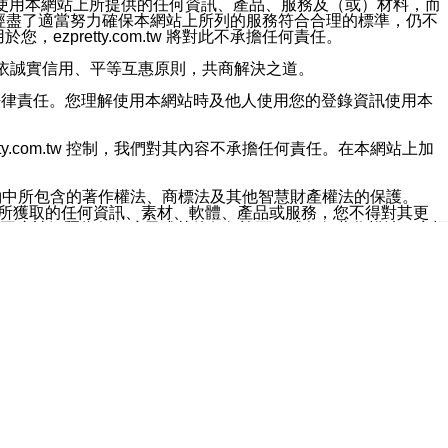
對於因為使用本網站上所提供的任何資訊、產品、服務及（或）材料，而
m.tw 已經盡了適當努力確保本網站上所列的服務符合合理的標準，仍不
ezpretty.com.tw 將對此不承擔任何責任。
均應依誠實信用、平等互惠原則，共商解決之道。
力的法律責任。您理解使用本網站時及他人使用您的登錄資訊使用本
ty.com.tw 控制，我們對其內容不承擔任何責任。在本網站上加
約中所包含的著作權法、商標法及其他智慧財產權法的保護。
網站上所獲取的任何資訊、素材、軟體、產品或服務，您不得對其更
不應被解釋為任何暗示或其他任何許可，或任何著作權法、商標
違反此規定，我們將追究其法律責任。
任何損失、責任及協力廠商的任何索賠或要求（包括律師費），將由
站而獲取到的資訊，而導致您遭受的任何風險或損失，將由您自
用本網站而造成的任何損失負責，同時，您會在此放棄有關此損失的所有及
伺服器不會發生缺陷，其中包括但不僅限於病毒或其他有害元素。對於
w 控制範圍的任何病毒感染、BUG、篡改、技術故障、錯誤、遺
有明示、暗示或法定及其他聲明、保證和條款均予以最大限度的排除，
定目的等。 ezpretty.com.tw 不能持續或在某階段
方便目的，其不應影響這些條款的範圍或意義，或是產生其他的
或任何協力廠商承擔任何責任。 在每次訪問網站時，您應檢查一下這