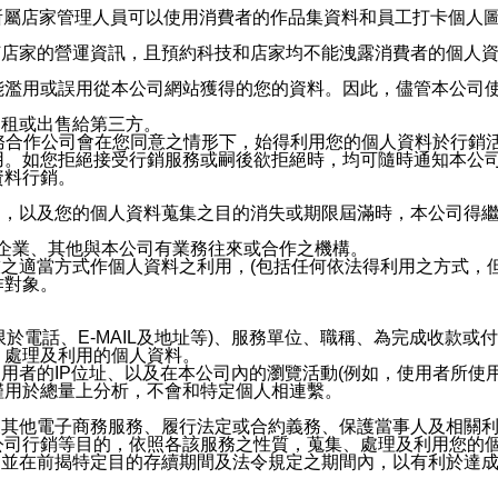
供所屬店家管理人員可以使用消費者的作品集資料和員工打卡個人圖像
何店家的營運資訊，且預約科技和店家均不能洩露消費者的個人
能濫用或誤用從本公司網站獲得的您的資料。因此，儘管本公司
出租或出售給第三方。
業務合作公司會在您同意之情形下，始得利用您的個人資料於行銷
用。如您拒絕接受行銷服務或嗣後欲拒絕時，均可隨時通知本公
資料行銷。
內，以及您的個人資料蒐集之目的消失或期限屆滿時，本公司得
係企業、其他與本公司有業務往來或合作之機構。
技之適當方式作個人資料之利用，(包括任何依法得利用之方式，
作對象。
限於電話、E-MAIL及地址等)、服務單位、職稱、為完成收款
、處理及利用的個人資料。
使用者的IP位址、以及在本公司內的瀏覽活動(例如，使用者所使
僅用於總量上分析，不會和特定個人相連繫。
及其他電子商務服務、履行法定或合約義務、保護當事人及相關
公司行銷等目的，依照各該服務之性質，蒐集、處理及利用您的
，並在前揭特定目的存續期間及法令規定之期間內，以有利於達成
。