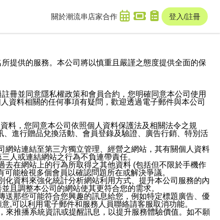
關於潮流串
店家合作
登入/註冊
域名及次級網域名所提供的服務。本公司將以慎重且嚴謹之態度提供全面的保
過註冊並同意隱私權政策和會員合約，您明確同意本公司使用
與個人資料相關的任何事項有疑問，歡迎透過電子郵件與本公司
人資料，您同意本公司依照個人資料保護法及相關法令之規
訊、進行贈品兌換活動、會員登錄及驗證、廣告行銷、特別活
本公司網站連結至第三方獨立管理、經營之網站，其有關個人資料
第三人或連結網站之行為不負連帶責任。
或過去在網站上的行為所取得之其他資料 (包括但不限於手機作
也有可能檢視多個會員以確認問題所在或解決爭議。
識別化資料來強化統計分析網站利用方式、提升本公司服務的內
善並且調整本公司的網站使其更符合您的需求。
並傳送那些可能符合您興趣的訊息給您，例如特定標題廣告、優
意,可以利用電子郵件和服務人員聯絡請客服取消功能。
帳號，來推播系統資訊或提醒訊息，以提升服務體驗價值。如不願