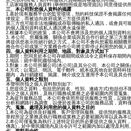
7.店家端服務人員資料 (舉例拍照或是地理資訊) 同意僅提
三、本公司對您個人資料的揭露
1.基於現有服務平台的監管環境，預約科技保證不會揭露任
律規定，而被迫向政府或第三方提供資料。
第三方也可能非法地攔截或存取傳輸的私人通訊，或會員可
的個人識別資料或私人通訊將永遠保密。
2.根據本公司的政策，本公司不會將涉及您的個人識別資料
3. 本公司、所屬集團、關係企業或與其合作行銷之第三方
將提供您表示拒絕行銷之方式，本公司不會向您索取相關費
務合作公司或第三方業務合作公司將立即停止利用您的個人
四、個人資料利用之期間、地區、對象及方式如下
1.期間：您同意於本公司存續期間或依法令之資料保存期間
2.地區：就中華民國領域內。
3.對象：本公司所屬公司(本公司)及其分公司、本公司之關
4.方式：以電話、簡訊、電子郵件、紙本或其他合於當時科
圍內，為行銷建檔、揭露、轉介或交互運用予本公司及其合
五、個人資料之類別
本聲明所指之個人資料類別如下:
1.您提供之資料，包括您的姓名、性別、連絡方式(包括但不
身分之個人資料，及執行職務或業務之必要範圍內所需蒐集
2.為提升服務品質，本公司會依照所提供服務之性質，記錄
分析和網路行為調查，以便於改善本公司的服務品質，資料
六、蒐集、處理及利用您的個人資料之目的
1.本公司為提供良好服務、客戶管理與服務、提供預約服務
章程所定之業務及執行職務或業務之必要範圍內等以及為本
2.本公司僅蒐集為執行上述特定目的所必要提供之個人資料
傳真)，於中華民國境內及法令許可之範圍內加以處理及利用
七、資料安全性