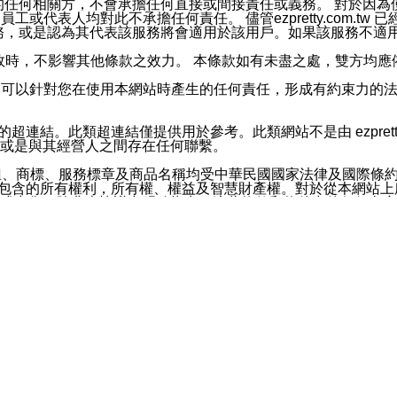
屬於買賣行為的任何相關方，不會承擔任何直接或間接責任或義務。 
人員、員工或代表人均對此不承擔任何責任。 儘管ezpretty.co
薦的服務，或是認為其代表該服務將會適用於該用戶。如果該服務不適用於您，
有一部無效時，不影響其他條款之效力。 本條款如有未盡之處，雙方
的合法年齡。可以針對您在使用本網站時產生的任何責任，形成有約束
官方帳號或認證官方帳號的通知型訊息。
網站的超連結。此類超連結僅提供用於參考。此類網站不是由 ezpret
或是與其經營人之間存在任何聯繫。
鈕、商標、服務標章及商品名稱均受中華民國國家法律及國際條
這些素材中所包含的所有權利，所有權、權益及智慧財產權。對於從本
或出售。除非本協議中明確指出，這些條款和條件中的任何內容
或任何協力廠商的業主權益中規定的任何權利的推斷結果。 如有任何人
其分公司、所屬機構、管理人員、代理人及其他合作夥伴和員工遭受的
構、管理人員、代理人及其他合作夥伴和員工不受損失。
依賴本網站上所提供的資訊、產品、服務或素材或通過使用本網
etty.com.tw提供電信及網路服務的提供商不會因您使用或不能使
etty.com.tw 不聲明、保證或承諾本網站或支持該網站的
影響本網站任何部分正常運行，且超出ezpretty.com.t
com.tw 不承擔任何責任。 在適用法律許可的最大範圍內，所
諾，其中包括但不僅限於其精確性、完整性或適銷性、品質或適用於特
些條款或是這些條款相關的權利。這些條款中使用的標題僅為了
款之內容及本網站上內容而不另行通知，同時，不對您、其他任何用戶