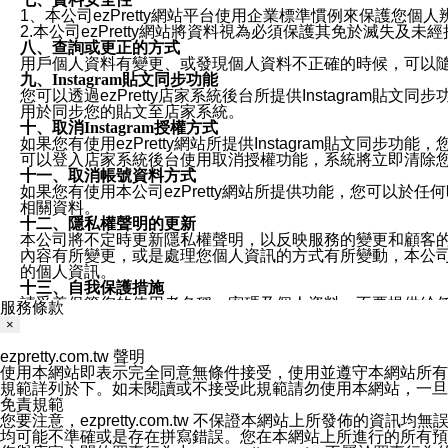
1、本公司ezPretty網站平台使用企業標準慣例來保護
2.本公司ezPretty網站將資料視為必須保護其免於滅
八、查詢或更正的方式
用戶個人資料有變更、或發現個人資料不正確的時候，可以隨時
九、Instagram貼文同步功能
您可以透過ezPretty店家系統後台所提供Instagram貼文同
用於同步您的貼文至店家系統。
十、取消Instagram授權方式
如果您有使用ezPretty網站所提供Instagram貼文同
可以登入店家系統後台使用取消授權功能，系統將立即清除您的
十一、取消帳號資料方式
如果您有使用本公司ezPretty網站所提供功能，您可以於任何
相關資料。
十二、隱私權聲明的更新
本公司將不定時更新隱私權聲明，以反映服務的變更和顧客的意見反
內容有所變更，或是處理您個人資訊的方式有所變動，本公司一
的個人資訊。
十三、自我保護措施
請妥善保管您的使用者名稱、密碼及個人資料，不要提供給
服務條款
窗，以防止他人讀取您的個人資料、信件或進入所機關管理
×
十四、傳送宣傳本站資訊或電子郵件之政策
您同意本公司網站，透過您所提供的郵件地址與您取得聯絡
ezpretty.com.tw 聲明
停止接收這些資料或電子郵件。
使用本網站即表示完全同意無條件接受，使用並遵守本網站所有條款。您與
十五、訊息通知
規範詳列於下。如未閱讀或不接受此規範請勿使用本網站，一旦使用本
本公司/本服務將以通知型訊息傳送重要訊息給您。即使未加
免責規範
本公司/本服務傳送之通知型訊息以對您有效且重要的訊息為
您要注意，ezpretty.com.tw 不保證本網站上所發佈
1.LINE 帳號設定的電話號碼與本公司/本服務所傳來的電話
均可能不準確或是存在拼寫錯誤。您在本網站上所進行的所有預訂服務均是與
2.該 LINE 帳號已在 LINE APP 設定中，同意接收通知型訊