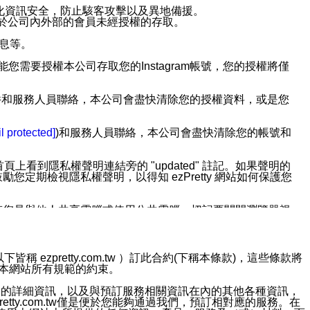
強化資訊安全，防止駭客攻擊以及異地備援。
免於公司內外部的會員未經授權的存取。
訊息等。
用此功能您需要授權本公司存取您的Instagram帳號，您的授權將僅
透過電子郵件和服務人員聯絡，本公司會盡快清除您的授權資料，或是您
。
l protected]
)和服務人員聯絡，本公司會盡快清除您的帳號和
上看到隱私權聲明連結旁的 "updated" 註記。如果聲明的
期檢視隱私權聲明，以得知 ezPretty 網站如何保護您
若您是與他人共享電腦或使用公共電腦，切記要關閉瀏覽器視
依照該資料或電子郵件所指示之方法、說明或功能連結，隨時
ezpretty.com.tw ）訂此合約(下稱本條款)，這些條款將
接受本網站所有規範的約束。
者，將可收到通知型訊息。
約店家的詳細資訊，以及與預訂服務相關資訊在內的其他各種資訊，
etty.com.tw僅是便於您能夠通過我們，預訂相對應的服務。在