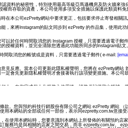
您個人辨認資料的秘密性，特別使用最高等級亞馬遜機房及防火牆來
失及未經授權而存取的資產，本公司使用多項安全措施以保護此類資料
在本公司ezPretty網站中要求更正，包括要求停止寄發相關
步功能，來將Instagram的貼文同步到 ezPretty 的作品集，使
步功能，您可以於任何時間取消您的 Instagram 授權，只需要
授權資料，並完全清除您透過此功能所同步的Instagram貼文
時間取消您的帳號或是資料，只需要透過電子郵件( e-mail:
[emai
應。當本公司更新此隱私權聲明，您將在 ezPretty網站 首頁
定會先更新隱私權聲明才會接著執行該項變更措施。本公司鼓勵您定
任何人。在您完成個人化服務之使用後，請務必記得登出帳號。
區。
並傳送或宣傳本網站各項服務之資料或電子郵件供您參考。您能
預約科技行銷股份有限公司之網站 ezPretty 網站 （以下皆稱 
網站的全部或任何一部份，表示同ezpretty.com.tw意
入本公司/本服務好友，您仍可接收到通知型訊息。
限，以廣告或其他目的的訊息皆不會被傳送。滿足以下三個條件
的資訊均無誤，在使用本網站時，您要意識到本網站上所發佈的有關預
號碼比對相符。
相關的店家之間交易，而非 ezpretty.com.tw。 ezpr
息。