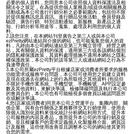
必要的個人資料，您同意本公司依照個人資料保護法及相
關法令之規定，在為提供您個人業務及/或提供相關服務及
活動或為本公司進行行銷分析之必要範圍內，包括但不限
於提供服務訊息及資訊、進行贈品兌換活動、會員登錄及
驗證、廣告行銷、特別活動通知、新服務、新產品之通
知、行銷分析等用途等，蒐集、處理及利用您的個人資
料。
2.請您注意，在本網站刊登廣告之第三人或與本公司
ezPretty網站連結與介接的網站，也可能蒐集您個人的資
料，凡經由本公司網站連結至第三方獨立管理、經營之網
站，其有關個人資料的保護，適用第三方或各該網站個別
的隱私權保護政策，其資料處理措施不適用本網站之隱私
權保護政策，本公司對於該等第三人或連結網站之行為不
負連帶責任。
3.本公司所屬ezPretty平台根據店家或消費者所要求的服務
功能需求或服務平台問題，本公司可使用您之前建立資料
及現在或過去在網站上的行為所取得之其他資料 (包括但
不限於手機作業系統、手機型號、手機帳號、APP設定參
數及其他資料)，來解決爭議、檢修障礙問題及執行本公司
的會員合約，本公司也有可能檢視多個會員以確認問題所
在或解決爭議。
4.您(店家或消費者)同意本公司之營運平台、集團內部、關
係企業、與有合作關係之業務夥伴交叉行銷使用，使用去
除個人識別化資料來強化統計分析網站利用方式、提升本
公司服務的內容及產品，進而提升本公司的市場行銷及促
銷、並且根據客戶的需求定義個人化製服務介面、網頁設
計及服務，這些使用改善並且調整本公司的網站使其更符
合您的需求。