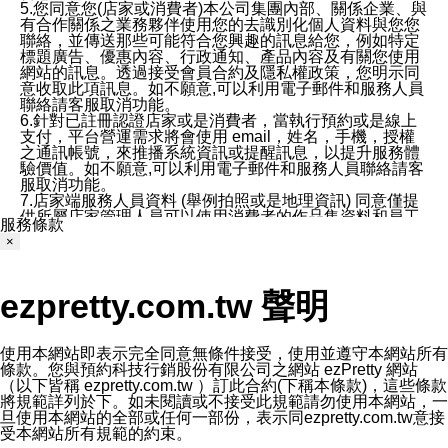
5.您同意您(店家或消費者)本公司集團內部、關係企業、與
有合作關係之業務夥伴使用您的去識別化個人資料與您您
聯絡，並傳送那些可能符合您興趣的訊息給您，例如特定
標題廣告、優惠內容、行政通知、產品內容及有關您使用
網站的訊息。透過接受會員合約及隱私權政策，您明示同
意收取此項訊息。如不願意,可以利用電子郵件和服務人員
聯絡請客服取消功能。
6.針對已註冊認證店家或是消費者，當執行預約或是線上
支付，平台營運需求將會使用 email，姓名，手機，授權
之通訊帳號，來推播系統資訊或提醒訊息，以提升服務體
驗價值。如不願意,可以利用電子郵件和服務人員聯絡請客
服取消功能。
7.店家端服務人員資料 (舉例拍照或是地理資訊) 同意僅提
供所屬店家管理人員可以使用消費者的作品集資料和員工
服務條款
打卡個人圖像行為。本公司及ezPretty平台不會做任何使
×
用。
三、本公司對您個人資料的揭露
1.基於現有服務平台的監管環境，預約科技保證不會揭露
ezpretty.com.tw 聲明
任何店家的營運資訊，且預約科技和店家均不能洩露消費
者的個人資料。然而，在某些情況下，本公司可能會因受
政府要求或法律規定，而被迫向政府或第三方提供資料。
第三方也可能非法地攔截或存取傳輸的私人通訊，或會員
使用本網站即表示完全同意無條件接受，使用並遵守本網站所有
可能濫用或誤用從本公司網站獲得的您的資料。因此，儘
條款。您與預約科技行銷股份有限公司之網站 ezPretty 網站
管本公司使用企業標準的保護措施來保護您的隱私，本公
（以下皆稱 ezpretty.com.tw ）訂此合約(下稱本條款)，這些條款
司並未承諾您的個人識別資料或私人通訊將永遠保密。
將規範詳列於下。如未閱讀或不接受此規範請勿使用本網站，一
2.根據本公司的政策，本公司不會將涉及您的個人識別資
旦使用本網站的全部或任何一部份，表示同ezpretty.com.tw意接
料出租或出售給第三方。
受本網站所有規範的約束。
3. 本公司、所屬集團、關係企業或與其合作行銷之第三方