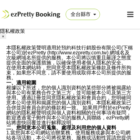
隱私權政策
×
本隱私權政策聲明適用於預約科技行銷股份有限公司(下稱
本公司)於ezPretty (http://www.ezpretty.com.tw) 網域名及
次級網域名所提供的服務。本公司將以慎重且嚴謹之態度
提供全面的保護措施，以確保使用者個人隱私的安全。
在使用本網站時，您同意受本隱私權政策條款及條件所拘
束，如果您不同意，請不要使用或取得本公司所提供的服
務。
一、適用範圍
根據以下所述，您的個人識別資料的某些部分將被揭露給
與本公司有業務合作之第三方，並可能被本公司及第三方
使用。通過註冊並同意隱私權政策和會員合約，您明確同
意本公司使用和揭露您的個人識別資料。本隱私權政策已
合併並與會員合約的條款相一致。 如果用戶對於ezPretty
網站的隱私權聲明或與個人資料相關的任何事項有疑問，
歡迎透過電子郵件與本公司的服務人員聯絡，ezPretty網
站將盡快回覆並進行解釋說明。
二、您同意本公司蒐集、處理及利用您的個人資料
1.當您與本公司網站洽辦業務、使用服務或參與本公司網
站各項活動，本公司將視業務、服務或活動性質請您提供