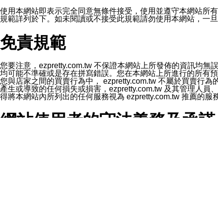
1.LINE 帳號設定的電話號碼與本公司/本服務所傳來的電話
2.該 LINE 帳號已在 LINE APP 設定中，同意接收通知型訊
使用本網站即表示完全同意無條件接受，使用並遵守本網站所有條款。您與
3.LINE 帳號未封鎖傳送訊息之 LINE 官方帳號。
規範詳列於下。如未閱讀或不接受此規範請勿使用本網站，一旦使用本
欲變更通知型訊息的設定，操作如下：
1.點選「主頁」＞「設定」
免責規範
2.點選「隱私設定」
3.點選「提供使用資料」
4.點選「LINE通知型訊息」
5.開關「接收LINE通知型訊息」
您要注意，ezpretty.com.tw 不保證本網站上所發佈
❗️關閉「接收通知型訊息」後，將不會接收到來自任何企業
均可能不準確或是存在拼寫錯誤。您在本網站上所進行的所有預訂服務均是與
您與店家之間的買賣行為中， ezpretty.com.tw 不
產生或導致的任何損失或損害，ezpretty.com.tw 及其管理
得將本網站內所列出的任何服務視為 ezpretty.com.tw 推
網站使用者的守法義務及承諾
本條款構成您與 ezPretty 間之有效契約。 本條款中如
年齡和責任
你向 ezpretty.com.tw您確認您已經達到使用本網站
網站時所產生的交易責任。