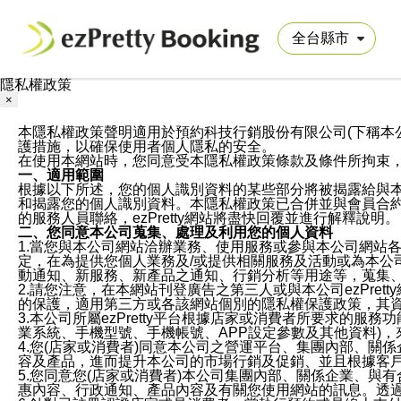
隱私權政策
×
本隱私權政策聲明適用於預約科技行銷股份有限公司(下稱本公司)於ezP
護措施，以確保使用者個人隱私的安全。
在使用本網站時，您同意受本隱私權政策條款及條件所拘束
一、適用範圍
根據以下所述，您的個人識別資料的某些部分將被揭露給與
和揭露您的個人識別資料。本隱私權政策已合併並與會員合約的
的服務人員聯絡，ezPretty網站將盡快回覆並進行解釋說明。
二、您同意本公司蒐集、處理及利用您的個人資料
1.當您與本公司網站洽辦業務、使用服務或參與本公司網站
定，在為提供您個人業務及/或提供相關服務及活動或為本
動通知、新服務、新產品之通知、行銷分析等用途等，蒐集
2.請您注意，在本網站刊登廣告之第三人或與本公司ezPr
的保護，適用第三方或各該網站個別的隱私權保護政策，其
3.本公司所屬ezPretty平台根據店家或消費者所要求的
業系統、手機型號、手機帳號、APP設定參數及其他資料)
4.您(店家或消費者)同意本公司之營運平台、集團內部、
容及產品，進而提升本公司的市場行銷及促銷、並且根據客
5.您同意您(店家或消費者)本公司集團內部、關係企業、
惠內容、行政通知、產品內容及有關您使用網站的訊息。透過