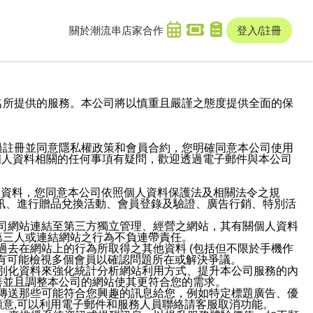
關於潮流串
店家合作
登入/註冊
域名及次級網域名所提供的服務。本公司將以慎重且嚴謹之態度提供全面的保
過註冊並同意隱私權政策和會員合約，您明確同意本公司使用
與個人資料相關的任何事項有疑問，歡迎透過電子郵件與本公司
人資料，您同意本公司依照個人資料保護法及相關法令之規
訊、進行贈品兌換活動、會員登錄及驗證、廣告行銷、特別活
本公司網站連結至第三方獨立管理、經營之網站，其有關個人資料
第三人或連結網站之行為不負連帶責任。
或過去在網站上的行為所取得之其他資料 (包括但不限於手機作
也有可能檢視多個會員以確認問題所在或解決爭議。
識別化資料來強化統計分析網站利用方式、提升本公司服務的內
善並且調整本公司的網站使其更符合您的需求。
並傳送那些可能符合您興趣的訊息給您，例如特定標題廣告、優
意,可以利用電子郵件和服務人員聯絡請客服取消功能。