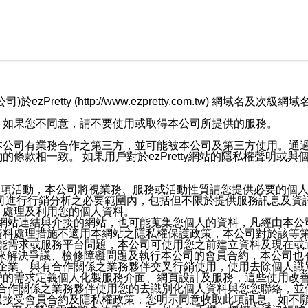
retty (http://www.ezpretty.com.tw) 網
，如果您不同意，請不要使用或取得本公司所提供的服務。
本公司有業務合作之第三方，並可能被本公司及第三方使用。通
條款相一致。 如果用戶對於ezPretty網站的隱私權聲明或
各項活動，本公司將視業務、服務或活動性質請您提供必要的個
公司進行行銷分析之必要範圍內，包括但不限於提供服務訊息及資
、處理及利用您的個人資料。
etty網站連結與介接的網站，也可能蒐集您個人的資料，凡經由
資料處理措施不適用本網站之隱私權保護政策，本公司對於該等
服務功能需求或服務平台問題，本公司可使用您之前建立資料及現在
，來解決爭議、檢修障礙問題及執行本公司的會員合約，本公司
關係企業、與有合作關係之業務夥伴交叉行銷使用，使用去除個人
戶的需求定義個人化製服務介面、網頁設計及服務，這些使用改
與有合作關係之業務夥伴使用您的去識別化個人資料與您您聯絡，
接受會員合約及隱私權政策，您明示同意收取此項訊息。如不願