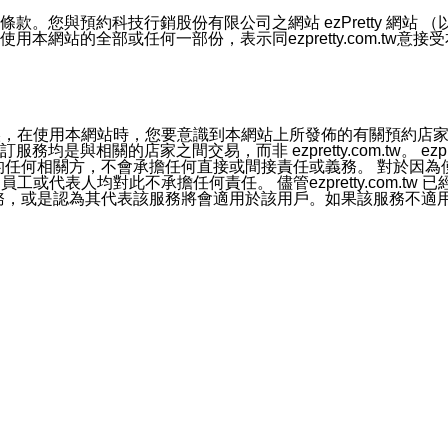
號碼比對相符。
息。
預約科技行銷股份有限公司之網站 ezPretty 網站 （以下皆稱 
網站的全部或任何一部份，表示同ezpretty.com.tw意
的資訊均無誤，在使用本網站時，您要意識到本網站上所發佈的有關預
官方帳號或認證官方帳號的通知型訊息。
相關的店家之間交易，而非 ezpretty.com.tw。 ezpr
屬於買賣行為的任何相關方，不會承擔任何直接或間接責任或義務。 
人員、員工或代表人均對此不承擔任何責任。 儘管ezpretty.co
薦的服務，或是認為其代表該服務將會適用於該用戶。如果該服務不適用於您，
有一部無效時，不影響其他條款之效力。 本條款如有未盡之處，雙方
的合法年齡。可以針對您在使用本網站時產生的任何責任，形成有約束