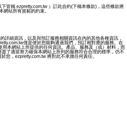
ezpretty.com.tw ）訂此合約(下稱本條款)，這些條款將
接受本網站所有規範的約束。
約店家的詳細資訊，以及與預訂服務相關資訊在內的其他各種資訊，
etty.com.tw僅是便於您能夠通過我們，預訂相對應的服務。在
對於因為使用本網站上所提供的任何資訊、產品、服務及（或）材料，而
m.tw 已經盡了適當努力確保本網站上所列的服務符合合理的標準，仍不
ezpretty.com.tw 將對此不承擔任何責任。
均應依誠實信用、平等互惠原則，共商解決之道。
力的法律責任。您理解使用本網站時及他人使用您的登錄資訊使用本