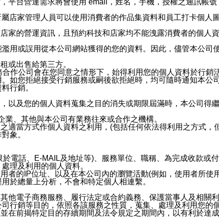
，平台營運需求將會使用 email，姓名，手機，授權之通訊
供所屬店家管理人員可以使用消費者的作品集資料和員工打卡個人圖像
何店家的營運資訊，且預約科技和店家均不能洩露消費者的個人
能濫用或誤用從本公司網站獲得的您的資料。因此，儘管本公司
出租或出售給第三方。
業務合作公司會在您同意之情形下，始得利用您的個人資料於行銷
用。如您拒絕接受行銷服務或嗣後欲拒絕時，均可隨時通知本公
資料行銷。
內，以及您的個人資料蒐集之目的消失或期限屆滿時，本公司得
係企業、其他與本公司有業務往來或合作之機構。
技之適當方式作個人資料之利用，(包括任何依法得利用之方式，
作對象。
限於電話、E-MAIL及地址等)、服務單位、職稱、為完成收款
、處理及利用的個人資料。
使用者的IP位址、以及在本公司內的瀏覽活動(例如，使用者所使
僅用於總量上分析，不會和特定個人相連繫。
及其他電子商務服務、履行法定或合約義務、保護當事人及相關
公司行銷等目的，依照各該服務之性質，蒐集、處理及利用您的
，並在前揭特定目的存續期間及法令規定之期間內，以有利於達成