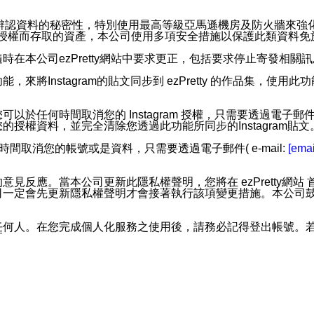
。
您個人辨認資料的秘密性，特別使用最高等級亞馬遜機房及防火牆來
失及未經授權而存取的資產，本公司使用多項安全措施以保護此類資料
在本公司ezPretty網站中要求更正，包括要求停止寄發相關
步功能，來將Instagram的貼文同步到 ezPretty 的作品集，使
步功能，您可以於任何時間取消您的 Instagram 授權，只需要
授權資料，並完全清除您透過此功能所同步的Instagram貼文
時間取消您的帳號或是資料，只需要透過電子郵件( e-mail:
[emai
應。當本公司更新此隱私權聲明，您將在 ezPretty網站 首頁
定會先更新隱私權聲明才會接著執行該項變更措施。本公司鼓勵您定
任何人。在您完成個人化服務之使用後，請務必記得登出帳號。
區。
並傳送或宣傳本網站各項服務之資料或電子郵件供您參考。您能
入本公司/本服務好友，您仍可接收到通知型訊息。
限，以廣告或其他目的的訊息皆不會被傳送。滿足以下三個條件