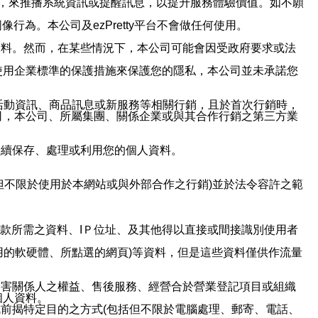
帳號，來推播系統資訊或提醒訊息，以提升服務體驗價值。如不願
行為。本公司及ezPretty平台不會做任何使用。
資料。然而，在某些情況下，本公司可能會因受政府要求或法
使用企業標準的保護措施來保護您的隱私，本公司並未承諾您
活動資訊、商品訊息或新服務等相關行銷，且於首次行銷時，
司，本公司、所屬集團、關係企業或與其合作行銷之第三方業
繼續保存、處理或利用您的個人資料。
但不限於使用於本網站或與外部合作之行銷)並於法令容許之範
或付款所需之資料、IＰ位址、及其他得以直接或間接識別使用者
用的軟硬體、所點選的網頁)等資料，但是這些資料僅供作流量
利害關係人之權益、售後服務、經營合於營業登記項目或組織
個人資料。
前揭特定目的之方式(包括但不限於電腦處理、郵寄、電話、