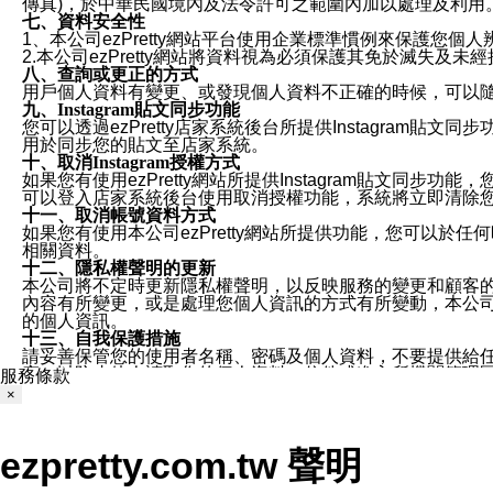
傳真)，於中華民國境內及法令許可之範圍內加以處理及利用
七、資料安全性
1、本公司ezPretty網站平台使用企業標準慣例來保護
2.本公司ezPretty網站將資料視為必須保護其免於滅
八、查詢或更正的方式
用戶個人資料有變更、或發現個人資料不正確的時候，可以隨時
九、Instagram貼文同步功能
您可以透過ezPretty店家系統後台所提供Instagram貼文同
用於同步您的貼文至店家系統。
十、取消Instagram授權方式
如果您有使用ezPretty網站所提供Instagram貼文同
可以登入店家系統後台使用取消授權功能，系統將立即清除您的
十一、取消帳號資料方式
如果您有使用本公司ezPretty網站所提供功能，您可以於任何
相關資料。
十二、隱私權聲明的更新
本公司將不定時更新隱私權聲明，以反映服務的變更和顧客的意見反
內容有所變更，或是處理您個人資訊的方式有所變動，本公司一
的個人資訊。
十三、自我保護措施
請妥善保管您的使用者名稱、密碼及個人資料，不要提供給
窗，以防止他人讀取您的個人資料、信件或進入所機關管理
服務條款
十四、傳送宣傳本站資訊或電子郵件之政策
×
您同意本公司網站，透過您所提供的郵件地址與您取得聯絡
停止接收這些資料或電子郵件。
十五、訊息通知
ezpretty.com.tw 聲明
本公司/本服務將以通知型訊息傳送重要訊息給您。即使未加
本公司/本服務傳送之通知型訊息以對您有效且重要的訊息為