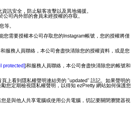
強化資訊安全，防止駭客攻擊以及異地備援。
免於公司內外部的會員未經授權的存取。
訊息等。
用此功能您需要授權本公司存取您的Instagram帳號，您的授權將僅
透過電子郵件和服務人員聯絡，本公司會盡快清除您的授權資料，或是您
。
l protected]
)和服務人員聯絡，本公司會盡快清除您的帳號和
上看到隱私權聲明連結旁的 "updated" 註記。如果聲明的
期檢視隱私權聲明，以得知 ezPretty 網站如何保護您
若您是與他人共享電腦或使用公共電腦，切記要關閉瀏覽器視
依照該資料或電子郵件所指示之方法、說明或功能連結，隨時
者，將可收到通知型訊息。