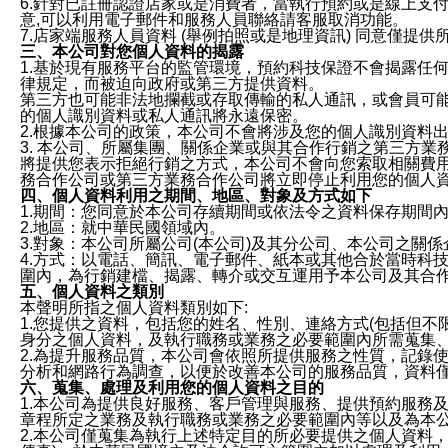
6.針對已註冊認證店家或是消費者，當執行預約或是線上支付
意,可以利用電子郵件和服務人員聯絡請客服取消功能。
7.店家端服務人員資料 (舉例拍照或是地理資訊) 同意僅提
三、本公司對您個人資料的揭露
1.基於現有服務平台的監管環境，預約科技保證不會揭露任
律規定，而被迫向政府或第三方提供資料。
第三方也可能非法地攔截或存取傳輸的私人通訊，或會員可
的個人識別資料或私人通訊將永遠保密。
2.根據本公司的政策，本公司不會將涉及您的個人識別資料
3. 本公司、所屬集團、關係企業或與其合作行銷之第三方
將提供您表示拒絕行銷之方式，本公司不會向您索取相關費
務合作公司或第三方業務合作公司將立即停止利用您的個人
四、個人資料利用之期間、地區、對象及方式如下
1.期間：您同意於本公司存續期間或依法令之資料保存期間
2.地區：就中華民國領域內。
3.對象：本公司所屬公司(本公司)及其分公司、本公司之關
4.方式：以電話、簡訊、電子郵件、紙本或其他合於當時科
圍內，為行銷建檔、揭露、轉介或交互運用予本公司及其合
五、個人資料之類別
本聲明所指之個人資料類別如下:
1.您提供之資料，包括您的姓名、性別、連絡方式(包括但不
身分之個人資料，及執行職務或業務之必要範圍內所需蒐集
2.為提升服務品質，本公司會依照所提供服務之性質，記錄
分析和網路行為調查，以便於改善本公司的服務品質，資料
六、蒐集、處理及利用您的個人資料之目的
1.本公司為提供良好服務、客戶管理與服務、提供預約服務
章程所定之業務及執行職務或業務之必要範圍內等以及為本
2.本公司僅蒐集為執行上述特定目的所必要提供之個人資料