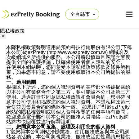
隱私權政策
×
本隱私權政策聲明適用於預約科技行銷股份有限公司(下稱
本公司)於ezPretty (http://www.ezpretty.com.tw) 網域名及
次級網域名所提供的服務。本公司將以慎重且嚴謹之態度
提供全面的保護措施，以確保使用者個人隱私的安全。
在使用本網站時，您同意受本隱私權政策條款及條件所拘
束，如果您不同意，請不要使用或取得本公司所提供的服
務。
一、適用範圍
根據以下所述，您的個人識別資料的某些部分將被揭露給
與本公司有業務合作之第三方，並可能被本公司及第三方
使用。通過註冊並同意隱私權政策和會員合約，您明確同
意本公司使用和揭露您的個人識別資料。本隱私權政策已
合併並與會員合約的條款相一致。 如果用戶對於ezPretty
網站的隱私權聲明或與個人資料相關的任何事項有疑問，
歡迎透過電子郵件與本公司的服務人員聯絡，ezPretty網
站將盡快回覆並進行解釋說明。
二、您同意本公司蒐集、處理及利用您的個人資料
1.當您與本公司網站洽辦業務、使用服務或參與本公司網
站各項活動，本公司將視業務、服務或活動性質請您提供