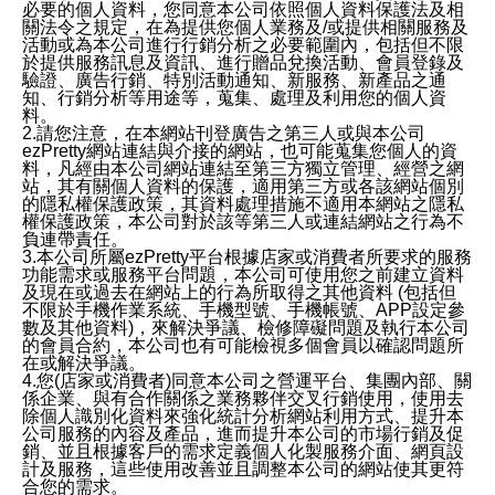
必要的個人資料，您同意本公司依照個人資料保護法及相
關法令之規定，在為提供您個人業務及/或提供相關服務及
活動或為本公司進行行銷分析之必要範圍內，包括但不限
於提供服務訊息及資訊、進行贈品兌換活動、會員登錄及
驗證、廣告行銷、特別活動通知、新服務、新產品之通
知、行銷分析等用途等，蒐集、處理及利用您的個人資
料。
2.請您注意，在本網站刊登廣告之第三人或與本公司
ezPretty網站連結與介接的網站，也可能蒐集您個人的資
料，凡經由本公司網站連結至第三方獨立管理、經營之網
站，其有關個人資料的保護，適用第三方或各該網站個別
的隱私權保護政策，其資料處理措施不適用本網站之隱私
權保護政策，本公司對於該等第三人或連結網站之行為不
負連帶責任。
3.本公司所屬ezPretty平台根據店家或消費者所要求的服務
功能需求或服務平台問題，本公司可使用您之前建立資料
及現在或過去在網站上的行為所取得之其他資料 (包括但
不限於手機作業系統、手機型號、手機帳號、APP設定參
數及其他資料)，來解決爭議、檢修障礙問題及執行本公司
的會員合約，本公司也有可能檢視多個會員以確認問題所
在或解決爭議。
4.您(店家或消費者)同意本公司之營運平台、集團內部、關
係企業、與有合作關係之業務夥伴交叉行銷使用，使用去
除個人識別化資料來強化統計分析網站利用方式、提升本
公司服務的內容及產品，進而提升本公司的市場行銷及促
銷、並且根據客戶的需求定義個人化製服務介面、網頁設
計及服務，這些使用改善並且調整本公司的網站使其更符
合您的需求。