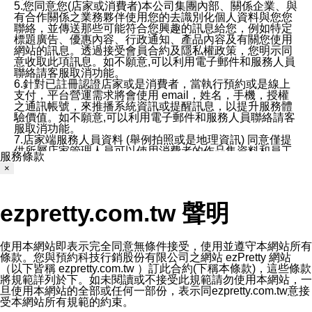
5.您同意您(店家或消費者)本公司集團內部、關係企業、與
有合作關係之業務夥伴使用您的去識別化個人資料與您您
聯絡，並傳送那些可能符合您興趣的訊息給您，例如特定
標題廣告、優惠內容、行政通知、產品內容及有關您使用
網站的訊息。透過接受會員合約及隱私權政策，您明示同
意收取此項訊息。如不願意,可以利用電子郵件和服務人員
聯絡請客服取消功能。
6.針對已註冊認證店家或是消費者，當執行預約或是線上
支付，平台營運需求將會使用 email，姓名，手機，授權
之通訊帳號，來推播系統資訊或提醒訊息，以提升服務體
驗價值。如不願意,可以利用電子郵件和服務人員聯絡請客
服取消功能。
7.店家端服務人員資料 (舉例拍照或是地理資訊) 同意僅提
供所屬店家管理人員可以使用消費者的作品集資料和員工
服務條款
打卡個人圖像行為。本公司及ezPretty平台不會做任何使
×
用。
三、本公司對您個人資料的揭露
1.基於現有服務平台的監管環境，預約科技保證不會揭露
ezpretty.com.tw 聲明
任何店家的營運資訊，且預約科技和店家均不能洩露消費
者的個人資料。然而，在某些情況下，本公司可能會因受
政府要求或法律規定，而被迫向政府或第三方提供資料。
第三方也可能非法地攔截或存取傳輸的私人通訊，或會員
使用本網站即表示完全同意無條件接受，使用並遵守本網站所有
可能濫用或誤用從本公司網站獲得的您的資料。因此，儘
條款。您與預約科技行銷股份有限公司之網站 ezPretty 網站
管本公司使用企業標準的保護措施來保護您的隱私，本公
（以下皆稱 ezpretty.com.tw ）訂此合約(下稱本條款)，這些條款
司並未承諾您的個人識別資料或私人通訊將永遠保密。
將規範詳列於下。如未閱讀或不接受此規範請勿使用本網站，一
2.根據本公司的政策，本公司不會將涉及您的個人識別資
旦使用本網站的全部或任何一部份，表示同ezpretty.com.tw意接
料出租或出售給第三方。
受本網站所有規範的約束。
3. 本公司、所屬集團、關係企業或與其合作行銷之第三方