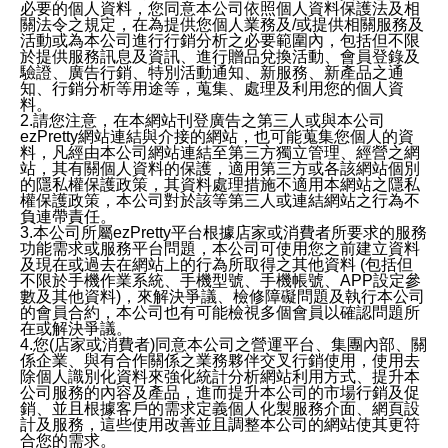
必要的個人資料，您同意本公司依照個人資料保護法及相
關法令之規定，在為提供您個人業務及/或提供相關服務及
活動或為本公司進行行銷分析之必要範圍內，包括但不限
於提供服務訊息及資訊、進行贈品兌換活動、會員登錄及
驗證、廣告行銷、特別活動通知、新服務、新產品之通
知、行銷分析等用途等，蒐集、處理及利用您的個人資
料。
2.請您注意，在本網站刊登廣告之第三人或與本公司
ezPretty網站連結與介接的網站，也可能蒐集您個人的資
料，凡經由本公司網站連結至第三方獨立管理、經營之網
站，其有關個人資料的保護，適用第三方或各該網站個別
的隱私權保護政策，其資料處理措施不適用本網站之隱私
權保護政策，本公司對於該等第三人或連結網站之行為不
負連帶責任。
3.本公司所屬ezPretty平台根據店家或消費者所要求的服務
功能需求或服務平台問題，本公司可使用您之前建立資料
及現在或過去在網站上的行為所取得之其他資料 (包括但
不限於手機作業系統、手機型號、手機帳號、APP設定參
數及其他資料)，來解決爭議、檢修障礙問題及執行本公司
的會員合約，本公司也有可能檢視多個會員以確認問題所
在或解決爭議。
4.您(店家或消費者)同意本公司之營運平台、集團內部、關
係企業、與有合作關係之業務夥伴交叉行銷使用，使用去
除個人識別化資料來強化統計分析網站利用方式、提升本
公司服務的內容及產品，進而提升本公司的市場行銷及促
銷、並且根據客戶的需求定義個人化製服務介面、網頁設
計及服務，這些使用改善並且調整本公司的網站使其更符
合您的需求。