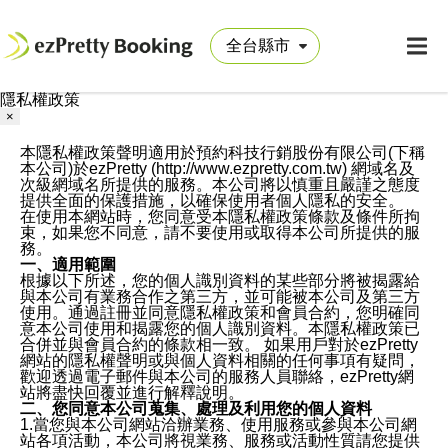
隱私權政策
×
本隱私權政策聲明適用於預約科技行銷股份有限公司(下稱
本公司)於ezPretty (http://www.ezpretty.com.tw) 網域名及
次級網域名所提供的服務。本公司將以慎重且嚴謹之態度
提供全面的保護措施，以確保使用者個人隱私的安全。
在使用本網站時，您同意受本隱私權政策條款及條件所拘
束，如果您不同意，請不要使用或取得本公司所提供的服
務。
一、適用範圍
根據以下所述，您的個人識別資料的某些部分將被揭露給
與本公司有業務合作之第三方，並可能被本公司及第三方
使用。通過註冊並同意隱私權政策和會員合約，您明確同
意本公司使用和揭露您的個人識別資料。本隱私權政策已
合併並與會員合約的條款相一致。 如果用戶對於ezPretty
網站的隱私權聲明或與個人資料相關的任何事項有疑問，
歡迎透過電子郵件與本公司的服務人員聯絡，ezPretty網
站將盡快回覆並進行解釋說明。
二、您同意本公司蒐集、處理及利用您的個人資料
1.當您與本公司網站洽辦業務、使用服務或參與本公司網
站各項活動，本公司將視業務、服務或活動性質請您提供