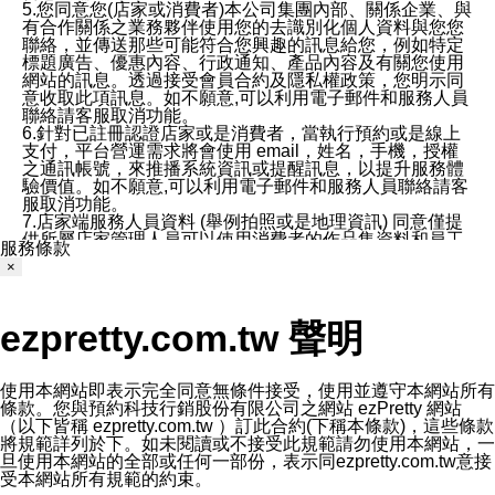
5.您同意您(店家或消費者)本公司集團內部、關係企業、與
有合作關係之業務夥伴使用您的去識別化個人資料與您您
聯絡，並傳送那些可能符合您興趣的訊息給您，例如特定
標題廣告、優惠內容、行政通知、產品內容及有關您使用
網站的訊息。透過接受會員合約及隱私權政策，您明示同
意收取此項訊息。如不願意,可以利用電子郵件和服務人員
聯絡請客服取消功能。
6.針對已註冊認證店家或是消費者，當執行預約或是線上
支付，平台營運需求將會使用 email，姓名，手機，授權
之通訊帳號，來推播系統資訊或提醒訊息，以提升服務體
驗價值。如不願意,可以利用電子郵件和服務人員聯絡請客
服取消功能。
7.店家端服務人員資料 (舉例拍照或是地理資訊) 同意僅提
供所屬店家管理人員可以使用消費者的作品集資料和員工
服務條款
打卡個人圖像行為。本公司及ezPretty平台不會做任何使
×
用。
三、本公司對您個人資料的揭露
1.基於現有服務平台的監管環境，預約科技保證不會揭露
ezpretty.com.tw 聲明
任何店家的營運資訊，且預約科技和店家均不能洩露消費
者的個人資料。然而，在某些情況下，本公司可能會因受
政府要求或法律規定，而被迫向政府或第三方提供資料。
第三方也可能非法地攔截或存取傳輸的私人通訊，或會員
使用本網站即表示完全同意無條件接受，使用並遵守本網站所有
可能濫用或誤用從本公司網站獲得的您的資料。因此，儘
條款。您與預約科技行銷股份有限公司之網站 ezPretty 網站
管本公司使用企業標準的保護措施來保護您的隱私，本公
（以下皆稱 ezpretty.com.tw ）訂此合約(下稱本條款)，這些條款
司並未承諾您的個人識別資料或私人通訊將永遠保密。
將規範詳列於下。如未閱讀或不接受此規範請勿使用本網站，一
2.根據本公司的政策，本公司不會將涉及您的個人識別資
旦使用本網站的全部或任何一部份，表示同ezpretty.com.tw意接
料出租或出售給第三方。
受本網站所有規範的約束。
3. 本公司、所屬集團、關係企業或與其合作行銷之第三方