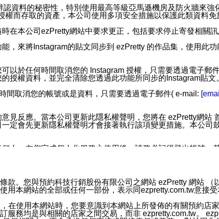
您個人辨認資料的秘密性，特別使用最高等級亞馬遜機房及防火牆來
失及未經授權而存取的資產，本公司使用多項安全措施以保護此類資料
在本公司ezPretty網站中要求更正，包括要求停止寄發相關
步功能，來將Instagram的貼文同步到 ezPretty 的作品集，使
步功能，您可以於任何時間取消您的 Instagram 授權，只需要
授權資料，並完全清除您透過此功能所同步的Instagram貼文
時間取消您的帳號或是資料，只需要透過電子郵件( e-mail:
[emai
應。當本公司更新此隱私權聲明，您將在 ezPretty網站 首頁
定會先更新隱私權聲明才會接著執行該項變更措施。本公司鼓勵您定
任何人。在您完成個人化服務之使用後，請務必記得登出帳號。
區。
並傳送或宣傳本網站各項服務之資料或電子郵件供您參考。您能
預約科技行銷股份有限公司之網站 ezPretty 網站 （以下皆稱 
網站的全部或任何一部份，表示同ezpretty.com.tw意
入本公司/本服務好友，您仍可接收到通知型訊息。
限，以廣告或其他目的的訊息皆不會被傳送。滿足以下三個條件
的資訊均無誤，在使用本網站時，您要意識到本網站上所發佈的有關預
號碼比對相符。
相關的店家之間交易，而非 ezpretty.com.tw。 ezpr
息。