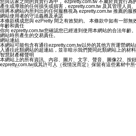
您與店家之間的買賣行為中， ezpretty.com.tw 不
3.LINE 帳號未封鎖傳送訊息之 LINE 官方帳號。
產生或導致的任何損失或損害，ezpretty.com.tw 及其管理
欲變更通知型訊息的設定，操作如下：
得將本網站內所列出的任何服務視為 ezpretty.com.tw 推
1.點選「主頁」＞「設定」
網站使用者的守法義務及承諾
2.點選「隱私設定」
本條款構成您與 ezPretty 間之有效契約。 本條款中如
3.點選「提供使用資料」
年齡和責任
4.點選「LINE通知型訊息」
你向 ezpretty.com.tw您確認您已經達到使用本網站
5.開關「接收LINE通知型訊息」
網站時所產生的交易責任。
❗️關閉「接收通知型訊息」後，將不會接收到來自任何企業
網站連結
本網站可能包含有通往ezpretty.com.tw以外的其他方所運營
入通往此類網站的超連結，並非暗示我們贊同此類網站上的材料
智慧財產權聲明
本網站上的所有資訊、內容、圖片、文字、聲音、圖像22、按
ezpretty.com.tw或其許可人（視情況而定）保留有
改、拷貝、傳播、發送、顯示、執行、複製、發佈、模仿、轉發
法或其他智慧財產權或 ezpretty.com.tw、其許可人
賠償
您同意因您使用本網站，而導致 ezpretty.com.tw、
您承擔賠償並保證 ezpretty.com.tw、其分公司、所屬機
免責聲明
您對本網站的所有使用均由您自擔風險。 因下載使用、參考或
己承擔全部責任。您同意 ezpretty.com.tw 及向ezpr
全部的索賠權利，無論是基於合約、侵權行為或其他依據。 ezpr
那些可損害或影響本網站管理、安全性、公正性和完整性，或是損害或
漏、中斷、刪除、缺陷、延遲或任何事件或事故，ezpretty.
其中包括但不僅限於有關本網站上服務、資訊及（或）聲明的保證或承
時間內對任一條款或多條條款的強制實施，不得將此視為放棄這
法律效應。 ezpretty.com.tw有權隨時變更本使用條