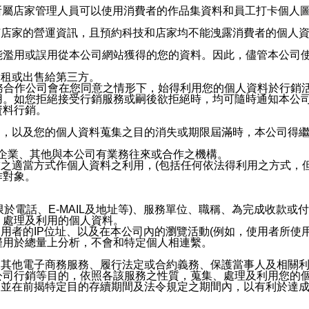
供所屬店家管理人員可以使用消費者的作品集資料和員工打卡個人圖像
何店家的營運資訊，且預約科技和店家均不能洩露消費者的個人
能濫用或誤用從本公司網站獲得的您的資料。因此，儘管本公司
出租或出售給第三方。
業務合作公司會在您同意之情形下，始得利用您的個人資料於行銷
用。如您拒絕接受行銷服務或嗣後欲拒絕時，均可隨時通知本公
資料行銷。
內，以及您的個人資料蒐集之目的消失或期限屆滿時，本公司得
係企業、其他與本公司有業務往來或合作之機構。
技之適當方式作個人資料之利用，(包括任何依法得利用之方式，
作對象。
限於電話、E-MAIL及地址等)、服務單位、職稱、為完成收款
、處理及利用的個人資料。
使用者的IP位址、以及在本公司內的瀏覽活動(例如，使用者所使
僅用於總量上分析，不會和特定個人相連繫。
及其他電子商務服務、履行法定或合約義務、保護當事人及相關
公司行銷等目的，依照各該服務之性質，蒐集、處理及利用您的
，並在前揭特定目的存續期間及法令規定之期間內，以有利於達成
。