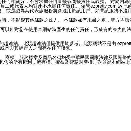
屬於買賣行為的任何相關方，不會承擔任何直接或間接責任或義務。 
人員、員工或代表人均對此不承擔任何責任。 儘管ezpretty.co
薦的服務，或是認為其代表該服務將會適用於該用戶。如果該服務不適用於您，
有一部無效時，不影響其他條款之效力。 本條款如有未盡之處，雙方
的合法年齡。可以針對您在使用本網站時產生的任何責任，形成有約束
官方帳號或認證官方帳號的通知型訊息。
網站的超連結。此類超連結僅提供用於參考。此類網站不是由 ezpret
或是與其經營人之間存在任何聯繫。
鈕、商標、服務標章及商品名稱均受中華民國國家法律及國際條
這些素材中所包含的所有權利，所有權、權益及智慧財產權。對於從本
或出售。除非本協議中明確指出，這些條款和條件中的任何內容
或任何協力廠商的業主權益中規定的任何權利的推斷結果。 如有任何人
其分公司、所屬機構、管理人員、代理人及其他合作夥伴和員工遭受的
構、管理人員、代理人及其他合作夥伴和員工不受損失。
依賴本網站上所提供的資訊、產品、服務或素材或通過使用本網
etty.com.tw提供電信及網路服務的提供商不會因您使用或不能使
etty.com.tw 不聲明、保證或承諾本網站或支持該網站的
影響本網站任何部分正常運行，且超出ezpretty.com.t
com.tw 不承擔任何責任。 在適用法律許可的最大範圍內，所
諾，其中包括但不僅限於其精確性、完整性或適銷性、品質或適用於特
些條款或是這些條款相關的權利。這些條款中使用的標題僅為了
款之內容及本網站上內容而不另行通知，同時，不對您、其他任何用戶