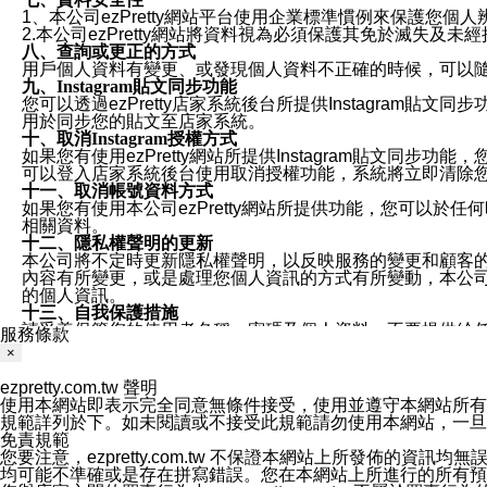
1、本公司ezPretty網站平台使用企業標準慣例來保護
2.本公司ezPretty網站將資料視為必須保護其免於滅
八、查詢或更正的方式
用戶個人資料有變更、或發現個人資料不正確的時候，可以隨時
九、Instagram貼文同步功能
您可以透過ezPretty店家系統後台所提供Instagram貼文同
用於同步您的貼文至店家系統。
十、取消Instagram授權方式
如果您有使用ezPretty網站所提供Instagram貼文同
可以登入店家系統後台使用取消授權功能，系統將立即清除您的
十一、取消帳號資料方式
如果您有使用本公司ezPretty網站所提供功能，您可以於任何
相關資料。
十二、隱私權聲明的更新
本公司將不定時更新隱私權聲明，以反映服務的變更和顧客的意見反
內容有所變更，或是處理您個人資訊的方式有所變動，本公司一
的個人資訊。
十三、自我保護措施
請妥善保管您的使用者名稱、密碼及個人資料，不要提供給
服務條款
窗，以防止他人讀取您的個人資料、信件或進入所機關管理
×
十四、傳送宣傳本站資訊或電子郵件之政策
您同意本公司網站，透過您所提供的郵件地址與您取得聯絡
ezpretty.com.tw 聲明
停止接收這些資料或電子郵件。
使用本網站即表示完全同意無條件接受，使用並遵守本網站所有條款。您與
十五、訊息通知
規範詳列於下。如未閱讀或不接受此規範請勿使用本網站，一旦使用本
本公司/本服務將以通知型訊息傳送重要訊息給您。即使未加
免責規範
本公司/本服務傳送之通知型訊息以對您有效且重要的訊息為
您要注意，ezpretty.com.tw 不保證本網站上所發佈
1.LINE 帳號設定的電話號碼與本公司/本服務所傳來的電話
均可能不準確或是存在拼寫錯誤。您在本網站上所進行的所有預訂服務均是與
2.該 LINE 帳號已在 LINE APP 設定中，同意接收通知型訊