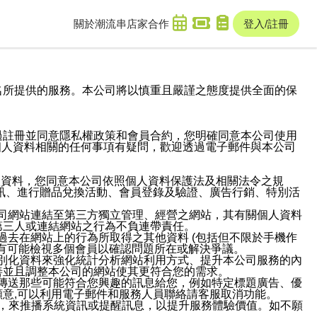
關於潮流串
店家合作
登入/註冊
域名及次級網域名所提供的服務。本公司將以慎重且嚴謹之態度提供全面的保
過註冊並同意隱私權政策和會員合約，您明確同意本公司使用
與個人資料相關的任何事項有疑問，歡迎透過電子郵件與本公司
人資料，您同意本公司依照個人資料保護法及相關法令之規
訊、進行贈品兌換活動、會員登錄及驗證、廣告行銷、特別活
本公司網站連結至第三方獨立管理、經營之網站，其有關個人資料
第三人或連結網站之行為不負連帶責任。
或過去在網站上的行為所取得之其他資料 (包括但不限於手機作
也有可能檢視多個會員以確認問題所在或解決爭議。
識別化資料來強化統計分析網站利用方式、提升本公司服務的內
善並且調整本公司的網站使其更符合您的需求。
並傳送那些可能符合您興趣的訊息給您，例如特定標題廣告、優
意,可以利用電子郵件和服務人員聯絡請客服取消功能。
帳號，來推播系統資訊或提醒訊息，以提升服務體驗價值。如不願