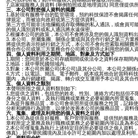
7.店家端服務人員資料 (舉例拍照或是地理資訊) 同意僅提
三、本公司對您個人資料的揭露
1.基於現有服務平台的監管環境，預約科技保證不會揭露任
律規定，而被迫向政府或第三方提供資料。
第三方也可能非法地攔截或存取傳輸的私人通訊，或會員可
的個人識別資料或私人通訊將永遠保密。
2.根據本公司的政策，本公司不會將涉及您的個人識別資料
3. 本公司、所屬集團、關係企業或與其合作行銷之第三方
將提供您表示拒絕行銷之方式，本公司不會向您索取相關費
務合作公司或第三方業務合作公司將立即停止利用您的個人
四、個人資料利用之期間、地區、對象及方式如下
1.期間：您同意於本公司存續期間或依法令之資料保存期間
2.地區：就中華民國領域內。
3.對象：本公司所屬公司(本公司)及其分公司、本公司之關
4.方式：以電話、簡訊、電子郵件、紙本或其他合於當時科
圍內，為行銷建檔、揭露、轉介或交互運用予本公司及其合
五、個人資料之類別
本聲明所指之個人資料類別如下:
1.您提供之資料，包括您的姓名、性別、連絡方式(包括但不
身分之個人資料，及執行職務或業務之必要範圍內所需蒐集
2.為提升服務品質，本公司會依照所提供服務之性質，記錄
分析和網路行為調查，以便於改善本公司的服務品質，資料
六、蒐集、處理及利用您的個人資料之目的
1.本公司為提供良好服務、客戶管理與服務、提供預約服務
章程所定之業務及執行職務或業務之必要範圍內等以及為本
2.本公司僅蒐集為執行上述特定目的所必要提供之個人資料
傳真)，於中華民國境內及法令許可之範圍內加以處理及利用
七、資料安全性