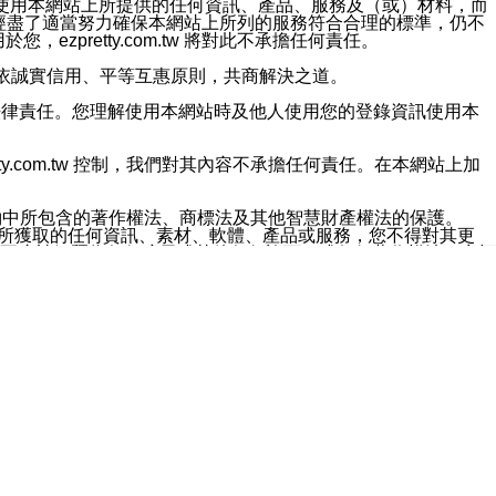
對於因為使用本網站上所提供的任何資訊、產品、服務及（或）材料，而
m.tw 已經盡了適當努力確保本網站上所列的服務符合合理的標準，仍不
ezpretty.com.tw 將對此不承擔任何責任。
均應依誠實信用、平等互惠原則，共商解決之道。
力的法律責任。您理解使用本網站時及他人使用您的登錄資訊使用本
ty.com.tw 控制，我們對其內容不承擔任何責任。在本網站上加
約中所包含的著作權法、商標法及其他智慧財產權法的保護。
網站上所獲取的任何資訊、素材、軟體、產品或服務，您不得對其更
不應被解釋為任何暗示或其他任何許可，或任何著作權法、商標
違反此規定，我們將追究其法律責任。
任何損失、責任及協力廠商的任何索賠或要求（包括律師費），將由
站而獲取到的資訊，而導致您遭受的任何風險或損失，將由您自
用本網站而造成的任何損失負責，同時，您會在此放棄有關此損失的所有及
伺服器不會發生缺陷，其中包括但不僅限於病毒或其他有害元素。對於
w 控制範圍的任何病毒感染、BUG、篡改、技術故障、錯誤、遺
有明示、暗示或法定及其他聲明、保證和條款均予以最大限度的排除，
定目的等。 ezpretty.com.tw 不能持續或在某階段
方便目的，其不應影響這些條款的範圍或意義，或是產生其他的
或任何協力廠商承擔任何責任。 在每次訪問網站時，您應檢查一下這