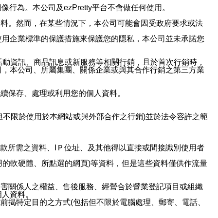
行為。本公司及ezPretty平台不會做任何使用。
資料。然而，在某些情況下，本公司可能會因受政府要求或法
使用企業標準的保護措施來保護您的隱私，本公司並未承諾您
活動資訊、商品訊息或新服務等相關行銷，且於首次行銷時，
司，本公司、所屬集團、關係企業或與其合作行銷之第三方業
繼續保存、處理或利用您的個人資料。
但不限於使用於本網站或與外部合作之行銷)並於法令容許之範
或付款所需之資料、IＰ位址、及其他得以直接或間接識別使用者
用的軟硬體、所點選的網頁)等資料，但是這些資料僅供作流量
利害關係人之權益、售後服務、經營合於營業登記項目或組織
個人資料。
前揭特定目的之方式(包括但不限於電腦處理、郵寄、電話、