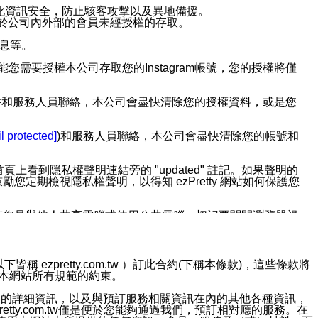
強化資訊安全，防止駭客攻擊以及異地備援。
免於公司內外部的會員未經授權的存取。
訊息等。
用此功能您需要授權本公司存取您的Instagram帳號，您的授權將僅
透過電子郵件和服務人員聯絡，本公司會盡快清除您的授權資料，或是您
。
l protected]
)和服務人員聯絡，本公司會盡快清除您的帳號和
上看到隱私權聲明連結旁的 "updated" 註記。如果聲明的
期檢視隱私權聲明，以得知 ezPretty 網站如何保護您
若您是與他人共享電腦或使用公共電腦，切記要關閉瀏覽器視
依照該資料或電子郵件所指示之方法、說明或功能連結，隨時
ezpretty.com.tw ）訂此合約(下稱本條款)，這些條款將
接受本網站所有規範的約束。
者，將可收到通知型訊息。
約店家的詳細資訊，以及與預訂服務相關資訊在內的其他各種資訊，
etty.com.tw僅是便於您能夠通過我們，預訂相對應的服務。在