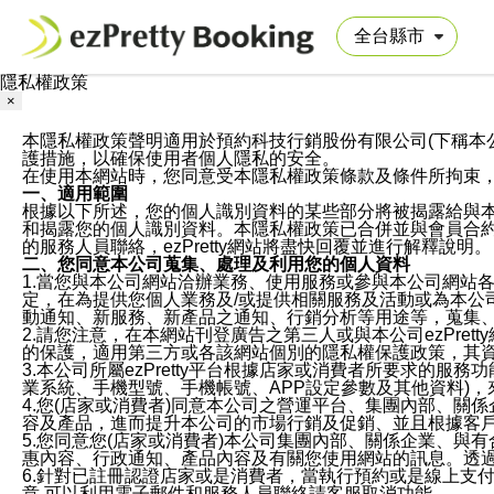
隱私權政策
×
本隱私權政策聲明適用於預約科技行銷股份有限公司(下稱本公司)於ezP
護措施，以確保使用者個人隱私的安全。
在使用本網站時，您同意受本隱私權政策條款及條件所拘束
一、適用範圍
根據以下所述，您的個人識別資料的某些部分將被揭露給與
和揭露您的個人識別資料。本隱私權政策已合併並與會員合約的
的服務人員聯絡，ezPretty網站將盡快回覆並進行解釋說明。
二、您同意本公司蒐集、處理及利用您的個人資料
1.當您與本公司網站洽辦業務、使用服務或參與本公司網站
定，在為提供您個人業務及/或提供相關服務及活動或為本
動通知、新服務、新產品之通知、行銷分析等用途等，蒐集
2.請您注意，在本網站刊登廣告之第三人或與本公司ezPr
的保護，適用第三方或各該網站個別的隱私權保護政策，其
3.本公司所屬ezPretty平台根據店家或消費者所要求的
業系統、手機型號、手機帳號、APP設定參數及其他資料)
4.您(店家或消費者)同意本公司之營運平台、集團內部、
容及產品，進而提升本公司的市場行銷及促銷、並且根據客
5.您同意您(店家或消費者)本公司集團內部、關係企業、
惠內容、行政通知、產品內容及有關您使用網站的訊息。透過
6.針對已註冊認證店家或是消費者，當執行預約或是線上支付
意,可以利用電子郵件和服務人員聯絡請客服取消功能。