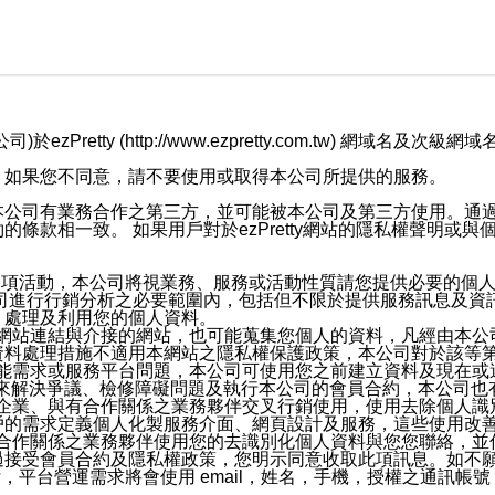
retty (http://www.ezpretty.com.tw) 網
，如果您不同意，請不要使用或取得本公司所提供的服務。
本公司有業務合作之第三方，並可能被本公司及第三方使用。通
條款相一致。 如果用戶對於ezPretty網站的隱私權聲明或
各項活動，本公司將視業務、服務或活動性質請您提供必要的個
公司進行行銷分析之必要範圍內，包括但不限於提供服務訊息及資
、處理及利用您的個人資料。
etty網站連結與介接的網站，也可能蒐集您個人的資料，凡經由
資料處理措施不適用本網站之隱私權保護政策，本公司對於該等
服務功能需求或服務平台問題，本公司可使用您之前建立資料及現在
，來解決爭議、檢修障礙問題及執行本公司的會員合約，本公司
關係企業、與有合作關係之業務夥伴交叉行銷使用，使用去除個人
戶的需求定義個人化製服務介面、網頁設計及服務，這些使用改
與有合作關係之業務夥伴使用您的去識別化個人資料與您您聯絡，
接受會員合約及隱私權政策，您明示同意收取此項訊息。如不願
，平台營運需求將會使用 email，姓名，手機，授權之通訊