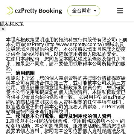
隱私權政策
×
本隱私權政策聲明適用於預約科技行銷股份有限公司(下稱
本公司)於ezPretty (http://www.ezpretty.com.tw) 網域名及
次級網域名所提供的服務。本公司將以慎重且嚴謹之態度
提供全面的保護措施，以確保使用者個人隱私的安全。
在使用本網站時，您同意受本隱私權政策條款及條件所拘
束，如果您不同意，請不要使用或取得本公司所提供的服
務。
一、適用範圍
根據以下所述，您的個人識別資料的某些部分將被揭露給
與本公司有業務合作之第三方，並可能被本公司及第三方
使用。通過註冊並同意隱私權政策和會員合約，您明確同
意本公司使用和揭露您的個人識別資料。本隱私權政策已
合併並與會員合約的條款相一致。 如果用戶對於ezPretty
網站的隱私權聲明或與個人資料相關的任何事項有疑問，
歡迎透過電子郵件與本公司的服務人員聯絡，ezPretty網
站將盡快回覆並進行解釋說明。
二、您同意本公司蒐集、處理及利用您的個人資料
1.當您與本公司網站洽辦業務、使用服務或參與本公司網
站各項活動，本公司將視業務、服務或活動性質請您提供
必要的個人資料，您同意本公司依照個人資料保護法及相