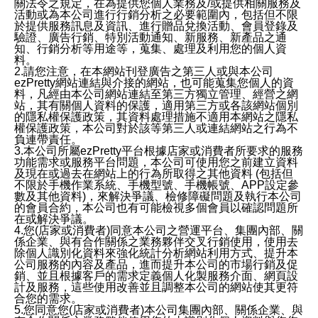
關法令之規定，在為提供您個人業務及/或提供相關服務及
活動或為本公司進行行銷分析之必要範圍內，包括但不限
於提供服務訊息及資訊、進行贈品兌換活動、會員登錄及
驗證、廣告行銷、特別活動通知、新服務、新產品之通
知、行銷分析等用途等，蒐集、處理及利用您的個人資
料。
2.請您注意，在本網站刊登廣告之第三人或與本公司
ezPretty網站連結與介接的網站，也可能蒐集您個人的資
料，凡經由本公司網站連結至第三方獨立管理、經營之網
站，其有關個人資料的保護，適用第三方或各該網站個別
的隱私權保護政策，其資料處理措施不適用本網站之隱私
權保護政策，本公司對於該等第三人或連結網站之行為不
負連帶責任。
3.本公司所屬ezPretty平台根據店家或消費者所要求的服務
功能需求或服務平台問題，本公司可使用您之前建立資料
及現在或過去在網站上的行為所取得之其他資料 (包括但
不限於手機作業系統、手機型號、手機帳號、APP設定參
數及其他資料)，來解決爭議、檢修障礙問題及執行本公司
的會員合約，本公司也有可能檢視多個會員以確認問題所
在或解決爭議。
4.您(店家或消費者)同意本公司之營運平台、集團內部、關
係企業、與有合作關係之業務夥伴交叉行銷使用，使用去
除個人識別化資料來強化統計分析網站利用方式、提升本
公司服務的內容及產品，進而提升本公司的市場行銷及促
銷、並且根據客戶的需求定義個人化製服務介面、網頁設
計及服務，這些使用改善並且調整本公司的網站使其更符
合您的需求。
5.您同意您(店家或消費者)本公司集團內部、關係企業、與