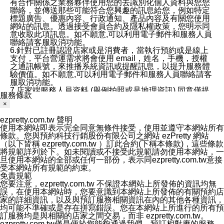
有合作關係之業務夥伴使用您的去識別化個人資料與您您
聯絡，並傳送那些可能符合您興趣的訊息給您，例如特定
標題廣告、優惠內容、行政通知、產品內容及有關您使用
網站的訊息。透過接受會員合約及隱私權政策，您明示同
意收取此項訊息。如不願意,可以利用電子郵件和服務人員
聯絡請客服取消功能。
6.針對已註冊認證店家或是消費者，當執行預約或是線上
支付，平台營運需求將會使用 email，姓名，手機，授權
之通訊帳號，來推播系統資訊或提醒訊息，以提升服務體
驗價值。如不願意,可以利用電子郵件和服務人員聯絡請客
服取消功能。
7.店家端服務人員資料 (舉例拍照或是地理資訊) 同意僅提
服務條款
供所屬店家管理人員可以使用消費者的作品集資料和員工
×
打卡個人圖像行為。本公司及ezPretty平台不會做任何使
用。
ezpretty.com.tw 聲明
三、本公司對您個人資料的揭露
使用本網站即表示完全同意無條件接受，使用並遵守本網站所有
1.基於現有服務平台的監管環境，預約科技保證不會揭露
條款。您與預約科技行銷股份有限公司之網站 ezPretty 網站
任何店家的營運資訊，且預約科技和店家均不能洩露消費
（以下皆稱 ezpretty.com.tw ）訂此合約(下稱本條款)，這些條款
者的個人資料。然而，在某些情況下，本公司可能會因受
將規範詳列於下。如未閱讀或不接受此規範請勿使用本網站，一
政府要求或法律規定，而被迫向政府或第三方提供資料。
旦使用本網站的全部或任何一部份，表示同ezpretty.com.tw意接
第三方也可能非法地攔截或存取傳輸的私人通訊，或會員
受本網站所有規範的約束。
可能濫用或誤用從本公司網站獲得的您的資料。因此，儘
免責規範
管本公司使用企業標準的保護措施來保護您的隱私，本公
您要注意，ezpretty.com.tw 不保證本網站上所發佈的資訊均無
司並未承諾您的個人識別資料或私人通訊將永遠保密。
誤，在使用本網站時，您要意識到本網站上所發佈的有關預約店
2.根據本公司的政策，本公司不會將涉及您的個人識別資
家的詳細資訊，以及與預訂服務相關資訊在內的其他各種資訊，
料出租或出售給第三方。
均可能不準確或是存在拼寫錯誤。您在本網站上所進行的所有預
3. 本公司、所屬集團、關係企業或與其合作行銷之第三方
訂服務均是與相關的店家之間交易，而非 ezpretty.com.tw。
業務合作公司會在您同意之情形下，始得利用您的個人資
ezpretty.com.tw僅是便於您能夠通過我們，預訂相對應的服務。