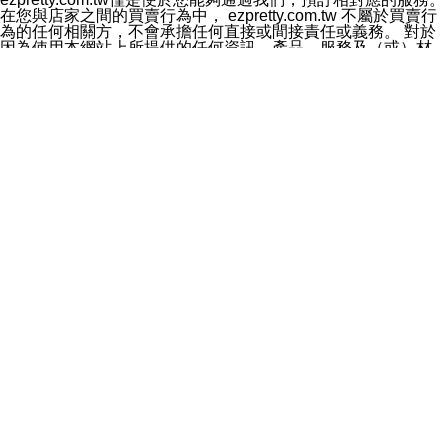
料於行銷活動資訊、商品訊息或新服務等相關行銷，且於
在您與店家之間的買賣行為中， ezpretty.com.tw 不屬於買賣行
首次行銷時，將提供您表示拒絕行銷之方式，本公司不會
為的任何相關方，不會承擔任何直接或間接責任或義務。 對於
向您索取相關費用。如您拒絕接受行銷服務或嗣後欲拒絕
因為使用本網站上所提供的任何資訊、產品、服務及（或）材
時，均可隨時通知本公司，本公司、所屬集團、關係企業
料，而產生或導致的任何損失或損害，ezpretty.com.tw 及其管
或與其合作行銷之第三方業務合作公司或第三方業務合作
理人員、員工或代表人均對此不承擔任何責任。 儘管
公司將立即停止利用您的個人資料行銷。
ezpretty.com.tw 已經盡了適當努力確保本網站上所列的服務符
四、個人資料利用之期間、地區、對象及方式如下
合合理的標準，仍不得將本網站內所列出的任何服務視為
1.期間：您同意於本公司存續期間或依法令之資料保存期
ezpretty.com.tw 推薦的服務，或是認為其代表該服務將會適用
間內，以及您的個人資料蒐集之目的消失或期限屆滿時，
於該用戶。如果該服務不適用於您，ezpretty.com.tw 將對此不
本公司得繼續保存、處理或利用您的個人資料。
承擔任何責任。
2.地區：就中華民國領域內。
網站使用者的守法義務及承諾
3.對象：本公司所屬公司(本公司)及其分公司、本公司之關
本條款構成您與 ezPretty 間之有效契約。 本條款中如有一部無
係企業、其他與本公司有業務往來或合作之機構。
效時，不影響其他條款之效力。 本條款如有未盡之處，雙方均
4.方式：以電話、簡訊、電子郵件、紙本或其他合於當時
應依誠實信用、平等互惠原則，共商解決之道。
科技之適當方式作個人資料之利用，(包括任何依法得利用
年齡和責任
之方式，但不限於使用於本網站或與外部合作之行銷)並於
你向 ezpretty.com.tw您確認您已經達到使用本網站的合法年
法令容許之範圍內，為行銷建檔、揭露、轉介或交互運用
齡。可以針對您在使用本網站時產生的任何責任，形成有約束力
予本公司及其合作對象。
的法律責任。您理解使用本網站時及他人使用您的登錄資訊使用
五、個人資料之類別
本網站時所產生的交易責任。
本聲明所指之個人資料類別如下:
網站連結
1.您提供之資料，包括您的姓名、性別、連絡方式(包括但
本網站可能包含有通往ezpretty.com.tw以外的其他方所運營網站
不限於電話、E-MAIL及地址等)、服務單位、職稱、為完
的超連結。此類超連結僅提供用於參考。此類網站不是由
成收款或付款所需之資料、IＰ位址、及其他得以直接或間
ezpretty.com.tw 控制，我們對其內容不承擔任何責任。在本網
接識別使用者身分之個人資料，及執行職務或業務之必要
站上加入通往此類網站的超連結，並非暗示我們贊同此類網站上
範圍內所需蒐集、處理及利用的個人資料。
的材料或是與其經營人之間存在任何聯繫。
2.為提升服務品質，本公司會依照所提供服務之性質，記
智慧財產權聲明
錄使用者的IP位址、以及在本公司內的瀏覽活動(例如，使
本網站上的所有資訊、內容、圖片、文字、聲音、圖像22、按
用者所使用的軟硬體、所點選的網頁)等資料，但是這些資
鈕、商標、服務標章及商品名稱均受中華民國國家法律及國際條