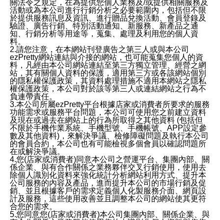
關法令之規定，在為提供您個人業務及/或提供相關服務及
活動或為本公司進行行銷分析之必要範圍內，包括但不限
於提供服務訊息及資訊、進行贈品兌換活動、會員登錄及
驗證、廣告行銷、特別活動通知、新服務、新產品之通
知、行銷分析等用途等，蒐集、處理及利用您的個人資
料。
2.請您注意，在本網站刊登廣告之第三人或與本公司
ezPretty網站連結與介接的網站，也可能蒐集您個人的資
料，凡經由本公司網站連結至第三方獨立管理、經營之網
站，其有關個人資料的保護，適用第三方或各該網站個別
的隱私權保護政策，其資料處理措施不適用本網站之隱私
權保護政策，本公司對於該等第三人或連結網站之行為不
負連帶責任。
3.本公司所屬ezPretty平台根據店家或消費者所要求的服務
功能需求或服務平台問題，本公司可使用您之前建立資料
及現在或過去在網站上的行為所取得之其他資料 (包括但
不限於手機作業系統、手機型號、手機帳號、APP設定參
數及其他資料)，來解決爭議、檢修障礙問題及執行本公司
的會員合約，本公司也有可能檢視多個會員以確認問題所
在或解決爭議。
4.您(店家或消費者)同意本公司之營運平台、集團內部、關
係企業、與有合作關係之業務夥伴交叉行銷使用，使用去
除個人識別化資料來強化統計分析網站利用方式、提升本
公司服務的內容及產品，進而提升本公司的市場行銷及促
銷、並且根據客戶的需求定義個人化製服務介面、網頁設
計及服務，這些使用改善並且調整本公司的網站使其更符
合您的需求。
5.您同意您(店家或消費者)本公司集團內部、關係企業、與