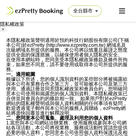
隱私權政策
×
本隱私權政策聲明適用於預約科技行銷股份有限公司(下稱
本公司)於ezPretty (http://www.ezpretty.com.tw) 網域名及
次級網域名所提供的服務。本公司將以慎重且嚴謹之態度
提供全面的保護措施，以確保使用者個人隱私的安全。
在使用本網站時，您同意受本隱私權政策條款及條件所拘
束，如果您不同意，請不要使用或取得本公司所提供的服
務。
一、適用範圍
根據以下所述，您的個人識別資料的某些部分將被揭露給
與本公司有業務合作之第三方，並可能被本公司及第三方
使用。通過註冊並同意隱私權政策和會員合約，您明確同
意本公司使用和揭露您的個人識別資料。本隱私權政策已
合併並與會員合約的條款相一致。 如果用戶對於ezPretty
網站的隱私權聲明或與個人資料相關的任何事項有疑問，
歡迎透過電子郵件與本公司的服務人員聯絡，ezPretty網
站將盡快回覆並進行解釋說明。
二、您同意本公司蒐集、處理及利用您的個人資料
1.當您與本公司網站洽辦業務、使用服務或參與本公司網
站各項活動，本公司將視業務、服務或活動性質請您提供
必要的個人資料，您同意本公司依照個人資料保護法及相