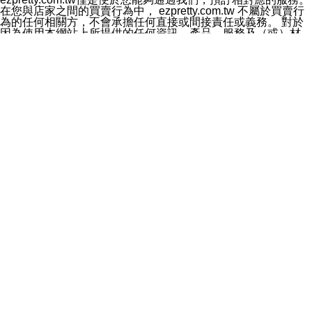
料於行銷活動資訊、商品訊息或新服務等相關行銷，且於
在您與店家之間的買賣行為中， ezpretty.com.tw 不屬於買賣行
首次行銷時，將提供您表示拒絕行銷之方式，本公司不會
為的任何相關方，不會承擔任何直接或間接責任或義務。 對於
向您索取相關費用。如您拒絕接受行銷服務或嗣後欲拒絕
因為使用本網站上所提供的任何資訊、產品、服務及（或）材
時，均可隨時通知本公司，本公司、所屬集團、關係企業
料，而產生或導致的任何損失或損害，ezpretty.com.tw 及其管
或與其合作行銷之第三方業務合作公司或第三方業務合作
理人員、員工或代表人均對此不承擔任何責任。 儘管
公司將立即停止利用您的個人資料行銷。
ezpretty.com.tw 已經盡了適當努力確保本網站上所列的服務符
四、個人資料利用之期間、地區、對象及方式如下
合合理的標準，仍不得將本網站內所列出的任何服務視為
1.期間：您同意於本公司存續期間或依法令之資料保存期
ezpretty.com.tw 推薦的服務，或是認為其代表該服務將會適用
間內，以及您的個人資料蒐集之目的消失或期限屆滿時，
於該用戶。如果該服務不適用於您，ezpretty.com.tw 將對此不
本公司得繼續保存、處理或利用您的個人資料。
承擔任何責任。
2.地區：就中華民國領域內。
網站使用者的守法義務及承諾
3.對象：本公司所屬公司(本公司)及其分公司、本公司之關
本條款構成您與 ezPretty 間之有效契約。 本條款中如有一部無
係企業、其他與本公司有業務往來或合作之機構。
效時，不影響其他條款之效力。 本條款如有未盡之處，雙方均
4.方式：以電話、簡訊、電子郵件、紙本或其他合於當時
應依誠實信用、平等互惠原則，共商解決之道。
科技之適當方式作個人資料之利用，(包括任何依法得利用
年齡和責任
之方式，但不限於使用於本網站或與外部合作之行銷)並於
你向 ezpretty.com.tw您確認您已經達到使用本網站的合法年
法令容許之範圍內，為行銷建檔、揭露、轉介或交互運用
齡。可以針對您在使用本網站時產生的任何責任，形成有約束力
予本公司及其合作對象。
的法律責任。您理解使用本網站時及他人使用您的登錄資訊使用
五、個人資料之類別
本網站時所產生的交易責任。
本聲明所指之個人資料類別如下:
網站連結
1.您提供之資料，包括您的姓名、性別、連絡方式(包括但
本網站可能包含有通往ezpretty.com.tw以外的其他方所運營網站
不限於電話、E-MAIL及地址等)、服務單位、職稱、為完
的超連結。此類超連結僅提供用於參考。此類網站不是由
成收款或付款所需之資料、IＰ位址、及其他得以直接或間
ezpretty.com.tw 控制，我們對其內容不承擔任何責任。在本網
接識別使用者身分之個人資料，及執行職務或業務之必要
站上加入通往此類網站的超連結，並非暗示我們贊同此類網站上
範圍內所需蒐集、處理及利用的個人資料。
的材料或是與其經營人之間存在任何聯繫。
2.為提升服務品質，本公司會依照所提供服務之性質，記
智慧財產權聲明
錄使用者的IP位址、以及在本公司內的瀏覽活動(例如，使
本網站上的所有資訊、內容、圖片、文字、聲音、圖像22、按
用者所使用的軟硬體、所點選的網頁)等資料，但是這些資
鈕、商標、服務標章及商品名稱均受中華民國國家法律及國際條