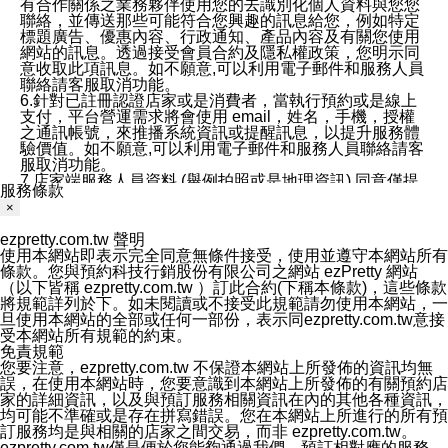
有合作關係之業務夥伴使用您的去識別化個人資料與您您
聯絡，並傳送那些可能符合您興趣的訊息給您，例如特定
標題廣告、優惠內容、行政通知、產品內容及有關您使用
網站的訊息。透過接受會員合約及隱私權政策，您明示同
意收取此項訊息。如不願意,可以利用電子郵件和服務人員
聯絡請客服取消功能。
6.針對已註冊認證店家或是消費者，當執行預約或是線上
支付，平台營運需求將會使用 email，姓名，手機，授權
之通訊帳號，來推播系統資訊或提醒訊息，以提升服務體
驗價值。如不願意,可以利用電子郵件和服務人員聯絡請客
服取消功能。
7.店家端服務人員資料 (舉例拍照或是地理資訊) 同意僅提
服務條款
供所屬店家管理人員可以使用消費者的作品集資料和員工
×
打卡個人圖像行為。本公司及ezPretty平台不會做任何使
用。
ezpretty.com.tw 聲明
三、本公司對您個人資料的揭露
使用本網站即表示完全同意無條件接受，使用並遵守本網站所有
1.基於現有服務平台的監管環境，預約科技保證不會揭露
條款。您與預約科技行銷股份有限公司之網站 ezPretty 網站
任何店家的營運資訊，且預約科技和店家均不能洩露消費
（以下皆稱 ezpretty.com.tw ）訂此合約(下稱本條款)，這些條款
者的個人資料。然而，在某些情況下，本公司可能會因受
將規範詳列於下。如未閱讀或不接受此規範請勿使用本網站，一
政府要求或法律規定，而被迫向政府或第三方提供資料。
旦使用本網站的全部或任何一部份，表示同ezpretty.com.tw意接
第三方也可能非法地攔截或存取傳輸的私人通訊，或會員
受本網站所有規範的約束。
可能濫用或誤用從本公司網站獲得的您的資料。因此，儘
免責規範
管本公司使用企業標準的保護措施來保護您的隱私，本公
您要注意，ezpretty.com.tw 不保證本網站上所發佈的資訊均無
司並未承諾您的個人識別資料或私人通訊將永遠保密。
誤，在使用本網站時，您要意識到本網站上所發佈的有關預約店
2.根據本公司的政策，本公司不會將涉及您的個人識別資
家的詳細資訊，以及與預訂服務相關資訊在內的其他各種資訊，
料出租或出售給第三方。
均可能不準確或是存在拼寫錯誤。您在本網站上所進行的所有預
3. 本公司、所屬集團、關係企業或與其合作行銷之第三方
訂服務均是與相關的店家之間交易，而非 ezpretty.com.tw。
業務合作公司會在您同意之情形下，始得利用您的個人資
ezpretty.com.tw僅是便於您能夠通過我們，預訂相對應的服務。