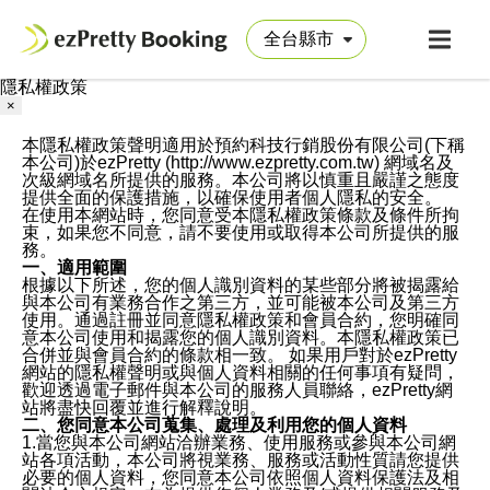
隱私權政策
×
本隱私權政策聲明適用於預約科技行銷股份有限公司(下稱
本公司)於ezPretty (http://www.ezpretty.com.tw) 網域名及
次級網域名所提供的服務。本公司將以慎重且嚴謹之態度
提供全面的保護措施，以確保使用者個人隱私的安全。
在使用本網站時，您同意受本隱私權政策條款及條件所拘
束，如果您不同意，請不要使用或取得本公司所提供的服
務。
一、適用範圍
根據以下所述，您的個人識別資料的某些部分將被揭露給
與本公司有業務合作之第三方，並可能被本公司及第三方
使用。通過註冊並同意隱私權政策和會員合約，您明確同
意本公司使用和揭露您的個人識別資料。本隱私權政策已
合併並與會員合約的條款相一致。 如果用戶對於ezPretty
網站的隱私權聲明或與個人資料相關的任何事項有疑問，
歡迎透過電子郵件與本公司的服務人員聯絡，ezPretty網
站將盡快回覆並進行解釋說明。
二、您同意本公司蒐集、處理及利用您的個人資料
1.當您與本公司網站洽辦業務、使用服務或參與本公司網
站各項活動，本公司將視業務、服務或活動性質請您提供
必要的個人資料，您同意本公司依照個人資料保護法及相