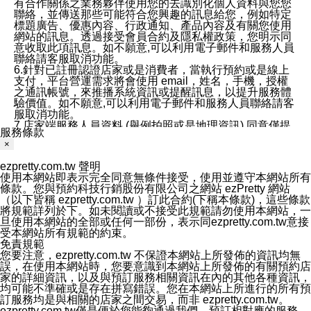
有合作關係之業務夥伴使用您的去識別化個人資料與您您
聯絡，並傳送那些可能符合您興趣的訊息給您，例如特定
標題廣告、優惠內容、行政通知、產品內容及有關您使用
網站的訊息。透過接受會員合約及隱私權政策，您明示同
意收取此項訊息。如不願意,可以利用電子郵件和服務人員
聯絡請客服取消功能。
6.針對已註冊認證店家或是消費者，當執行預約或是線上
支付，平台營運需求將會使用 email，姓名，手機，授權
之通訊帳號，來推播系統資訊或提醒訊息，以提升服務體
驗價值。如不願意,可以利用電子郵件和服務人員聯絡請客
服取消功能。
7.店家端服務人員資料 (舉例拍照或是地理資訊) 同意僅提
服務條款
供所屬店家管理人員可以使用消費者的作品集資料和員工
×
打卡個人圖像行為。本公司及ezPretty平台不會做任何使
用。
ezpretty.com.tw 聲明
三、本公司對您個人資料的揭露
使用本網站即表示完全同意無條件接受，使用並遵守本網站所有
1.基於現有服務平台的監管環境，預約科技保證不會揭露
條款。您與預約科技行銷股份有限公司之網站 ezPretty 網站
任何店家的營運資訊，且預約科技和店家均不能洩露消費
（以下皆稱 ezpretty.com.tw ）訂此合約(下稱本條款)，這些條款
者的個人資料。然而，在某些情況下，本公司可能會因受
將規範詳列於下。如未閱讀或不接受此規範請勿使用本網站，一
政府要求或法律規定，而被迫向政府或第三方提供資料。
旦使用本網站的全部或任何一部份，表示同ezpretty.com.tw意接
第三方也可能非法地攔截或存取傳輸的私人通訊，或會員
受本網站所有規範的約束。
可能濫用或誤用從本公司網站獲得的您的資料。因此，儘
免責規範
管本公司使用企業標準的保護措施來保護您的隱私，本公
您要注意，ezpretty.com.tw 不保證本網站上所發佈的資訊均無
司並未承諾您的個人識別資料或私人通訊將永遠保密。
誤，在使用本網站時，您要意識到本網站上所發佈的有關預約店
2.根據本公司的政策，本公司不會將涉及您的個人識別資
家的詳細資訊，以及與預訂服務相關資訊在內的其他各種資訊，
料出租或出售給第三方。
均可能不準確或是存在拼寫錯誤。您在本網站上所進行的所有預
3. 本公司、所屬集團、關係企業或與其合作行銷之第三方
訂服務均是與相關的店家之間交易，而非 ezpretty.com.tw。
業務合作公司會在您同意之情形下，始得利用您的個人資
ezpretty.com.tw僅是便於您能夠通過我們，預訂相對應的服務。