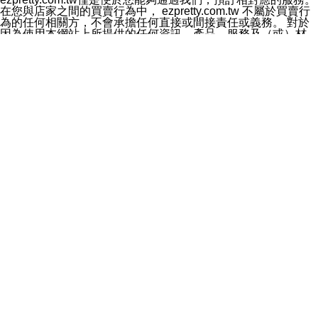
料於行銷活動資訊、商品訊息或新服務等相關行銷，且於
在您與店家之間的買賣行為中， ezpretty.com.tw 不屬於買賣行
首次行銷時，將提供您表示拒絕行銷之方式，本公司不會
為的任何相關方，不會承擔任何直接或間接責任或義務。 對於
向您索取相關費用。如您拒絕接受行銷服務或嗣後欲拒絕
因為使用本網站上所提供的任何資訊、產品、服務及（或）材
時，均可隨時通知本公司，本公司、所屬集團、關係企業
料，而產生或導致的任何損失或損害，ezpretty.com.tw 及其管
或與其合作行銷之第三方業務合作公司或第三方業務合作
理人員、員工或代表人均對此不承擔任何責任。 儘管
公司將立即停止利用您的個人資料行銷。
ezpretty.com.tw 已經盡了適當努力確保本網站上所列的服務符
四、個人資料利用之期間、地區、對象及方式如下
合合理的標準，仍不得將本網站內所列出的任何服務視為
1.期間：您同意於本公司存續期間或依法令之資料保存期
ezpretty.com.tw 推薦的服務，或是認為其代表該服務將會適用
間內，以及您的個人資料蒐集之目的消失或期限屆滿時，
於該用戶。如果該服務不適用於您，ezpretty.com.tw 將對此不
本公司得繼續保存、處理或利用您的個人資料。
承擔任何責任。
2.地區：就中華民國領域內。
網站使用者的守法義務及承諾
3.對象：本公司所屬公司(本公司)及其分公司、本公司之關
本條款構成您與 ezPretty 間之有效契約。 本條款中如有一部無
係企業、其他與本公司有業務往來或合作之機構。
效時，不影響其他條款之效力。 本條款如有未盡之處，雙方均
4.方式：以電話、簡訊、電子郵件、紙本或其他合於當時
應依誠實信用、平等互惠原則，共商解決之道。
科技之適當方式作個人資料之利用，(包括任何依法得利用
年齡和責任
之方式，但不限於使用於本網站或與外部合作之行銷)並於
你向 ezpretty.com.tw您確認您已經達到使用本網站的合法年
法令容許之範圍內，為行銷建檔、揭露、轉介或交互運用
齡。可以針對您在使用本網站時產生的任何責任，形成有約束力
予本公司及其合作對象。
的法律責任。您理解使用本網站時及他人使用您的登錄資訊使用
五、個人資料之類別
本網站時所產生的交易責任。
本聲明所指之個人資料類別如下:
網站連結
1.您提供之資料，包括您的姓名、性別、連絡方式(包括但
本網站可能包含有通往ezpretty.com.tw以外的其他方所運營網站
不限於電話、E-MAIL及地址等)、服務單位、職稱、為完
的超連結。此類超連結僅提供用於參考。此類網站不是由
成收款或付款所需之資料、IＰ位址、及其他得以直接或間
ezpretty.com.tw 控制，我們對其內容不承擔任何責任。在本網
接識別使用者身分之個人資料，及執行職務或業務之必要
站上加入通往此類網站的超連結，並非暗示我們贊同此類網站上
範圍內所需蒐集、處理及利用的個人資料。
的材料或是與其經營人之間存在任何聯繫。
2.為提升服務品質，本公司會依照所提供服務之性質，記
智慧財產權聲明
錄使用者的IP位址、以及在本公司內的瀏覽活動(例如，使
本網站上的所有資訊、內容、圖片、文字、聲音、圖像22、按
用者所使用的軟硬體、所點選的網頁)等資料，但是這些資
鈕、商標、服務標章及商品名稱均受中華民國國家法律及國際條