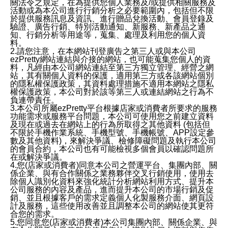
關法令之規定，在為提供您個人業務及/或提供相關服務及
活動或為本公司進行行銷分析之必要範圍內，包括但不限
於提供服務訊息及資訊、進行贈品兌換活動、會員登錄及
驗證、廣告行銷、特別活動通知、新服務、新產品之通
知、行銷分析等用途等，蒐集、處理及利用您的個人資
料。
2.請您注意，在本網站刊登廣告之第三人或與本公司
ezPretty網站連結與介接的網站，也可能蒐集您個人的資
料，凡經由本公司網站連結至第三方獨立管理、經營之網
站，其有關個人資料的保護，適用第三方或各該網站個別
的隱私權保護政策，其資料處理措施不適用本網站之隱私
權保護政策，本公司對於該等第三人或連結網站之行為不
負連帶責任。
3.本公司所屬ezPretty平台根據店家或消費者所要求的服務
功能需求或服務平台問題，本公司可使用您之前建立資料
及現在或過去在網站上的行為所取得之其他資料 (包括但
不限於手機作業系統、手機型號、手機帳號、APP設定參
數及其他資料)，來解決爭議、檢修障礙問題及執行本公司
的會員合約，本公司也有可能檢視多個會員以確認問題所
在或解決爭議。
4.您(店家或消費者)同意本公司之營運平台、集團內部、關
係企業、與有合作關係之業務夥伴交叉行銷使用，使用去
除個人識別化資料來強化統計分析網站利用方式、提升本
公司服務的內容及產品，進而提升本公司的市場行銷及促
銷、並且根據客戶的需求定義個人化製服務介面、網頁設
計及服務，這些使用改善並且調整本公司的網站使其更符
合您的需求。
5.您同意您(店家或消費者)本公司集團內部、關係企業、與