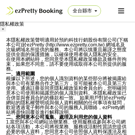
隱私權政策
×
本隱私權政策聲明適用於預約科技行銷股份有限公司(下稱
本公司)於ezPretty (http://www.ezpretty.com.tw) 網域名及
次級網域名所提供的服務。本公司將以慎重且嚴謹之態度
提供全面的保護措施，以確保使用者個人隱私的安全。
在使用本網站時，您同意受本隱私權政策條款及條件所拘
束，如果您不同意，請不要使用或取得本公司所提供的服
務。
一、適用範圍
根據以下所述，您的個人識別資料的某些部分將被揭露給
與本公司有業務合作之第三方，並可能被本公司及第三方
使用。通過註冊並同意隱私權政策和會員合約，您明確同
意本公司使用和揭露您的個人識別資料。本隱私權政策已
合併並與會員合約的條款相一致。 如果用戶對於ezPretty
網站的隱私權聲明或與個人資料相關的任何事項有疑問，
歡迎透過電子郵件與本公司的服務人員聯絡，ezPretty網
站將盡快回覆並進行解釋說明。
二、您同意本公司蒐集、處理及利用您的個人資料
1.當您與本公司網站洽辦業務、使用服務或參與本公司網
站各項活動，本公司將視業務、服務或活動性質請您提供
必要的個人資料，您同意本公司依照個人資料保護法及相