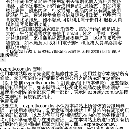
有合作關係之業務夥伴使用您的去識別化個人資料與您您
聯絡，並傳送那些可能符合您興趣的訊息給您，例如特定
標題廣告、優惠內容、行政通知、產品內容及有關您使用
網站的訊息。透過接受會員合約及隱私權政策，您明示同
意收取此項訊息。如不願意,可以利用電子郵件和服務人員
聯絡請客服取消功能。
6.針對已註冊認證店家或是消費者，當執行預約或是線上
支付，平台營運需求將會使用 email，姓名，手機，授權
之通訊帳號，來推播系統資訊或提醒訊息，以提升服務體
驗價值。如不願意,可以利用電子郵件和服務人員聯絡請客
服取消功能。
7.店家端服務人員資料 (舉例拍照或是地理資訊) 同意僅提
服務條款
供所屬店家管理人員可以使用消費者的作品集資料和員工
×
打卡個人圖像行為。本公司及ezPretty平台不會做任何使
用。
ezpretty.com.tw 聲明
三、本公司對您個人資料的揭露
使用本網站即表示完全同意無條件接受，使用並遵守本網站所有
1.基於現有服務平台的監管環境，預約科技保證不會揭露
條款。您與預約科技行銷股份有限公司之網站 ezPretty 網站
任何店家的營運資訊，且預約科技和店家均不能洩露消費
（以下皆稱 ezpretty.com.tw ）訂此合約(下稱本條款)，這些條款
者的個人資料。然而，在某些情況下，本公司可能會因受
將規範詳列於下。如未閱讀或不接受此規範請勿使用本網站，一
政府要求或法律規定，而被迫向政府或第三方提供資料。
旦使用本網站的全部或任何一部份，表示同ezpretty.com.tw意接
第三方也可能非法地攔截或存取傳輸的私人通訊，或會員
受本網站所有規範的約束。
可能濫用或誤用從本公司網站獲得的您的資料。因此，儘
免責規範
管本公司使用企業標準的保護措施來保護您的隱私，本公
您要注意，ezpretty.com.tw 不保證本網站上所發佈的資訊均無
司並未承諾您的個人識別資料或私人通訊將永遠保密。
誤，在使用本網站時，您要意識到本網站上所發佈的有關預約店
2.根據本公司的政策，本公司不會將涉及您的個人識別資
家的詳細資訊，以及與預訂服務相關資訊在內的其他各種資訊，
料出租或出售給第三方。
均可能不準確或是存在拼寫錯誤。您在本網站上所進行的所有預
3. 本公司、所屬集團、關係企業或與其合作行銷之第三方
訂服務均是與相關的店家之間交易，而非 ezpretty.com.tw。
業務合作公司會在您同意之情形下，始得利用您的個人資
ezpretty.com.tw僅是便於您能夠通過我們，預訂相對應的服務。