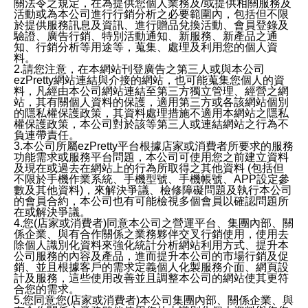
關法令之規定，在為提供您個人業務及/或提供相關服務及
活動或為本公司進行行銷分析之必要範圍內，包括但不限
於提供服務訊息及資訊、進行贈品兌換活動、會員登錄及
驗證、廣告行銷、特別活動通知、新服務、新產品之通
知、行銷分析等用途等，蒐集、處理及利用您的個人資
料。
2.請您注意，在本網站刊登廣告之第三人或與本公司
ezPretty網站連結與介接的網站，也可能蒐集您個人的資
料，凡經由本公司網站連結至第三方獨立管理、經營之網
站，其有關個人資料的保護，適用第三方或各該網站個別
的隱私權保護政策，其資料處理措施不適用本網站之隱私
權保護政策，本公司對於該等第三人或連結網站之行為不
負連帶責任。
3.本公司所屬ezPretty平台根據店家或消費者所要求的服務
功能需求或服務平台問題，本公司可使用您之前建立資料
及現在或過去在網站上的行為所取得之其他資料 (包括但
不限於手機作業系統、手機型號、手機帳號、APP設定參
數及其他資料)，來解決爭議、檢修障礙問題及執行本公司
的會員合約，本公司也有可能檢視多個會員以確認問題所
在或解決爭議。
4.您(店家或消費者)同意本公司之營運平台、集團內部、關
係企業、與有合作關係之業務夥伴交叉行銷使用，使用去
除個人識別化資料來強化統計分析網站利用方式、提升本
公司服務的內容及產品，進而提升本公司的市場行銷及促
銷、並且根據客戶的需求定義個人化製服務介面、網頁設
計及服務，這些使用改善並且調整本公司的網站使其更符
合您的需求。
5.您同意您(店家或消費者)本公司集團內部、關係企業、與