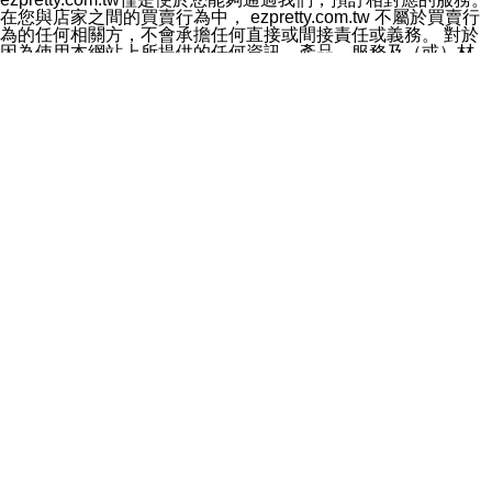
料於行銷活動資訊、商品訊息或新服務等相關行銷，且於
在您與店家之間的買賣行為中， ezpretty.com.tw 不屬於買賣行
首次行銷時，將提供您表示拒絕行銷之方式，本公司不會
為的任何相關方，不會承擔任何直接或間接責任或義務。 對於
向您索取相關費用。如您拒絕接受行銷服務或嗣後欲拒絕
因為使用本網站上所提供的任何資訊、產品、服務及（或）材
時，均可隨時通知本公司，本公司、所屬集團、關係企業
料，而產生或導致的任何損失或損害，ezpretty.com.tw 及其管
或與其合作行銷之第三方業務合作公司或第三方業務合作
理人員、員工或代表人均對此不承擔任何責任。 儘管
公司將立即停止利用您的個人資料行銷。
ezpretty.com.tw 已經盡了適當努力確保本網站上所列的服務符
四、個人資料利用之期間、地區、對象及方式如下
合合理的標準，仍不得將本網站內所列出的任何服務視為
1.期間：您同意於本公司存續期間或依法令之資料保存期
ezpretty.com.tw 推薦的服務，或是認為其代表該服務將會適用
間內，以及您的個人資料蒐集之目的消失或期限屆滿時，
於該用戶。如果該服務不適用於您，ezpretty.com.tw 將對此不
本公司得繼續保存、處理或利用您的個人資料。
承擔任何責任。
2.地區：就中華民國領域內。
網站使用者的守法義務及承諾
3.對象：本公司所屬公司(本公司)及其分公司、本公司之關
本條款構成您與 ezPretty 間之有效契約。 本條款中如有一部無
係企業、其他與本公司有業務往來或合作之機構。
效時，不影響其他條款之效力。 本條款如有未盡之處，雙方均
4.方式：以電話、簡訊、電子郵件、紙本或其他合於當時
應依誠實信用、平等互惠原則，共商解決之道。
科技之適當方式作個人資料之利用，(包括任何依法得利用
年齡和責任
之方式，但不限於使用於本網站或與外部合作之行銷)並於
你向 ezpretty.com.tw您確認您已經達到使用本網站的合法年
法令容許之範圍內，為行銷建檔、揭露、轉介或交互運用
齡。可以針對您在使用本網站時產生的任何責任，形成有約束力
予本公司及其合作對象。
的法律責任。您理解使用本網站時及他人使用您的登錄資訊使用
五、個人資料之類別
本網站時所產生的交易責任。
本聲明所指之個人資料類別如下:
網站連結
1.您提供之資料，包括您的姓名、性別、連絡方式(包括但
本網站可能包含有通往ezpretty.com.tw以外的其他方所運營網站
不限於電話、E-MAIL及地址等)、服務單位、職稱、為完
的超連結。此類超連結僅提供用於參考。此類網站不是由
成收款或付款所需之資料、IＰ位址、及其他得以直接或間
ezpretty.com.tw 控制，我們對其內容不承擔任何責任。在本網
接識別使用者身分之個人資料，及執行職務或業務之必要
站上加入通往此類網站的超連結，並非暗示我們贊同此類網站上
範圍內所需蒐集、處理及利用的個人資料。
的材料或是與其經營人之間存在任何聯繫。
2.為提升服務品質，本公司會依照所提供服務之性質，記
智慧財產權聲明
錄使用者的IP位址、以及在本公司內的瀏覽活動(例如，使
本網站上的所有資訊、內容、圖片、文字、聲音、圖像22、按
用者所使用的軟硬體、所點選的網頁)等資料，但是這些資
鈕、商標、服務標章及商品名稱均受中華民國國家法律及國際條