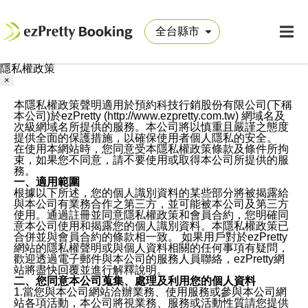
隱私權政策
×
本隱私權政策聲明適用於預約科技行銷股份有限公司(下稱
本公司)於ezPretty (http://www.ezpretty.com.tw) 網域名及
次級網域名所提供的服務。本公司將以慎重且嚴謹之態度
提供全面的保護措施，以確保使用者個人隱私的安全。
在使用本網站時，您同意受本隱私權政策條款及條件所拘
束，如果您不同意，請不要使用或取得本公司所提供的服
務。
一、適用範圍
根據以下所述，您的個人識別資料的某些部分將被揭露給
與本公司有業務合作之第三方，並可能被本公司及第三方
使用。通過註冊並同意隱私權政策和會員合約，您明確同
意本公司使用和揭露您的個人識別資料。本隱私權政策已
合併並與會員合約的條款相一致。 如果用戶對於ezPretty
網站的隱私權聲明或與個人資料相關的任何事項有疑問，
歡迎透過電子郵件與本公司的服務人員聯絡，ezPretty網
站將盡快回覆並進行解釋說明。
二、您同意本公司蒐集、處理及利用您的個人資料
1.當您與本公司網站洽辦業務、使用服務或參與本公司網
站各項活動，本公司將視業務、服務或活動性質請您提供