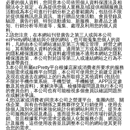
必要的個人資料，您同意本公司依照個人資料保護法及相
關法令之規定，在為提供您個人業務及/或提供相關服務及
活動或為本公司進行行銷分析之必要範圍內，包括但不限
於提供服務訊息及資訊、進行贈品兌換活動、會員登錄及
驗證、廣告行銷、特別活動通知、新服務、新產品之通
知、行銷分析等用途等，蒐集、處理及利用您的個人資
料。
2.請您注意，在本網站刊登廣告之第三人或與本公司
ezPretty網站連結與介接的網站，也可能蒐集您個人的資
料，凡經由本公司網站連結至第三方獨立管理、經營之網
站，其有關個人資料的保護，適用第三方或各該網站個別
的隱私權保護政策，其資料處理措施不適用本網站之隱私
權保護政策，本公司對於該等第三人或連結網站之行為不
負連帶責任。
3.本公司所屬ezPretty平台根據店家或消費者所要求的服務
功能需求或服務平台問題，本公司可使用您之前建立資料
及現在或過去在網站上的行為所取得之其他資料 (包括但
不限於手機作業系統、手機型號、手機帳號、APP設定參
數及其他資料)，來解決爭議、檢修障礙問題及執行本公司
的會員合約，本公司也有可能檢視多個會員以確認問題所
在或解決爭議。
4.您(店家或消費者)同意本公司之營運平台、集團內部、關
係企業、與有合作關係之業務夥伴交叉行銷使用，使用去
除個人識別化資料來強化統計分析網站利用方式、提升本
公司服務的內容及產品，進而提升本公司的市場行銷及促
銷、並且根據客戶的需求定義個人化製服務介面、網頁設
計及服務，這些使用改善並且調整本公司的網站使其更符
合您的需求。