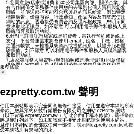
5.您同意您(店家或消費者)本公司集團內部、關係企業、與
有合作關係之業務夥伴使用您的去識別化個人資料與您您
聯絡，並傳送那些可能符合您興趣的訊息給您，例如特定
標題廣告、優惠內容、行政通知、產品內容及有關您使用
網站的訊息。透過接受會員合約及隱私權政策，您明示同
意收取此項訊息。如不願意,可以利用電子郵件和服務人員
聯絡請客服取消功能。
6.針對已註冊認證店家或是消費者，當執行預約或是線上
支付，平台營運需求將會使用 email，姓名，手機，授權
之通訊帳號，來推播系統資訊或提醒訊息，以提升服務體
驗價值。如不願意,可以利用電子郵件和服務人員聯絡請客
服取消功能。
7.店家端服務人員資料 (舉例拍照或是地理資訊) 同意僅提
供所屬店家管理人員可以使用消費者的作品集資料和員工
服務條款
打卡個人圖像行為。本公司及ezPretty平台不會做任何使
×
用。
三、本公司對您個人資料的揭露
1.基於現有服務平台的監管環境，預約科技保證不會揭露
ezpretty.com.tw 聲明
任何店家的營運資訊，且預約科技和店家均不能洩露消費
者的個人資料。然而，在某些情況下，本公司可能會因受
政府要求或法律規定，而被迫向政府或第三方提供資料。
第三方也可能非法地攔截或存取傳輸的私人通訊，或會員
使用本網站即表示完全同意無條件接受，使用並遵守本網站所有
可能濫用或誤用從本公司網站獲得的您的資料。因此，儘
條款。您與預約科技行銷股份有限公司之網站 ezPretty 網站
管本公司使用企業標準的保護措施來保護您的隱私，本公
（以下皆稱 ezpretty.com.tw ）訂此合約(下稱本條款)，這些條款
司並未承諾您的個人識別資料或私人通訊將永遠保密。
將規範詳列於下。如未閱讀或不接受此規範請勿使用本網站，一
2.根據本公司的政策，本公司不會將涉及您的個人識別資
旦使用本網站的全部或任何一部份，表示同ezpretty.com.tw意接
料出租或出售給第三方。
受本網站所有規範的約束。
3. 本公司、所屬集團、關係企業或與其合作行銷之第三方