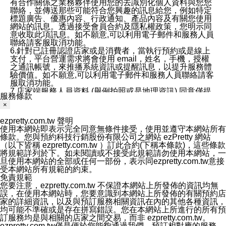
有合作關係之業務夥伴使用您的去識別化個人資料與您您
聯絡，並傳送那些可能符合您興趣的訊息給您，例如特定
標題廣告、優惠內容、行政通知、產品內容及有關您使用
網站的訊息。透過接受會員合約及隱私權政策，您明示同
意收取此項訊息。如不願意,可以利用電子郵件和服務人員
聯絡請客服取消功能。
6.針對已註冊認證店家或是消費者，當執行預約或是線上
支付，平台營運需求將會使用 email，姓名，手機，授權
之通訊帳號，來推播系統資訊或提醒訊息，以提升服務體
驗價值。如不願意,可以利用電子郵件和服務人員聯絡請客
服取消功能。
7.店家端服務人員資料 (舉例拍照或是地理資訊) 同意僅提
服務條款
供所屬店家管理人員可以使用消費者的作品集資料和員工
×
打卡個人圖像行為。本公司及ezPretty平台不會做任何使
用。
ezpretty.com.tw 聲明
三、本公司對您個人資料的揭露
使用本網站即表示完全同意無條件接受，使用並遵守本網站所有
1.基於現有服務平台的監管環境，預約科技保證不會揭露
條款。您與預約科技行銷股份有限公司之網站 ezPretty 網站
任何店家的營運資訊，且預約科技和店家均不能洩露消費
（以下皆稱 ezpretty.com.tw ）訂此合約(下稱本條款)，這些條款
者的個人資料。然而，在某些情況下，本公司可能會因受
將規範詳列於下。如未閱讀或不接受此規範請勿使用本網站，一
政府要求或法律規定，而被迫向政府或第三方提供資料。
旦使用本網站的全部或任何一部份，表示同ezpretty.com.tw意接
第三方也可能非法地攔截或存取傳輸的私人通訊，或會員
受本網站所有規範的約束。
可能濫用或誤用從本公司網站獲得的您的資料。因此，儘
免責規範
管本公司使用企業標準的保護措施來保護您的隱私，本公
您要注意，ezpretty.com.tw 不保證本網站上所發佈的資訊均無
司並未承諾您的個人識別資料或私人通訊將永遠保密。
誤，在使用本網站時，您要意識到本網站上所發佈的有關預約店
2.根據本公司的政策，本公司不會將涉及您的個人識別資
家的詳細資訊，以及與預訂服務相關資訊在內的其他各種資訊，
料出租或出售給第三方。
均可能不準確或是存在拼寫錯誤。您在本網站上所進行的所有預
3. 本公司、所屬集團、關係企業或與其合作行銷之第三方
訂服務均是與相關的店家之間交易，而非 ezpretty.com.tw。
業務合作公司會在您同意之情形下，始得利用您的個人資
ezpretty.com.tw僅是便於您能夠通過我們，預訂相對應的服務。