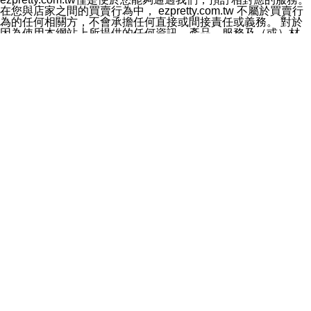
料於行銷活動資訊、商品訊息或新服務等相關行銷，且於
在您與店家之間的買賣行為中， ezpretty.com.tw 不屬於買賣行
首次行銷時，將提供您表示拒絕行銷之方式，本公司不會
為的任何相關方，不會承擔任何直接或間接責任或義務。 對於
向您索取相關費用。如您拒絕接受行銷服務或嗣後欲拒絕
因為使用本網站上所提供的任何資訊、產品、服務及（或）材
時，均可隨時通知本公司，本公司、所屬集團、關係企業
料，而產生或導致的任何損失或損害，ezpretty.com.tw 及其管
或與其合作行銷之第三方業務合作公司或第三方業務合作
理人員、員工或代表人均對此不承擔任何責任。 儘管
公司將立即停止利用您的個人資料行銷。
ezpretty.com.tw 已經盡了適當努力確保本網站上所列的服務符
四、個人資料利用之期間、地區、對象及方式如下
合合理的標準，仍不得將本網站內所列出的任何服務視為
1.期間：您同意於本公司存續期間或依法令之資料保存期
ezpretty.com.tw 推薦的服務，或是認為其代表該服務將會適用
間內，以及您的個人資料蒐集之目的消失或期限屆滿時，
於該用戶。如果該服務不適用於您，ezpretty.com.tw 將對此不
本公司得繼續保存、處理或利用您的個人資料。
承擔任何責任。
2.地區：就中華民國領域內。
網站使用者的守法義務及承諾
3.對象：本公司所屬公司(本公司)及其分公司、本公司之關
本條款構成您與 ezPretty 間之有效契約。 本條款中如有一部無
係企業、其他與本公司有業務往來或合作之機構。
效時，不影響其他條款之效力。 本條款如有未盡之處，雙方均
4.方式：以電話、簡訊、電子郵件、紙本或其他合於當時
應依誠實信用、平等互惠原則，共商解決之道。
科技之適當方式作個人資料之利用，(包括任何依法得利用
年齡和責任
之方式，但不限於使用於本網站或與外部合作之行銷)並於
你向 ezpretty.com.tw您確認您已經達到使用本網站的合法年
法令容許之範圍內，為行銷建檔、揭露、轉介或交互運用
齡。可以針對您在使用本網站時產生的任何責任，形成有約束力
予本公司及其合作對象。
的法律責任。您理解使用本網站時及他人使用您的登錄資訊使用
五、個人資料之類別
本網站時所產生的交易責任。
本聲明所指之個人資料類別如下:
網站連結
1.您提供之資料，包括您的姓名、性別、連絡方式(包括但
本網站可能包含有通往ezpretty.com.tw以外的其他方所運營網站
不限於電話、E-MAIL及地址等)、服務單位、職稱、為完
的超連結。此類超連結僅提供用於參考。此類網站不是由
成收款或付款所需之資料、IＰ位址、及其他得以直接或間
ezpretty.com.tw 控制，我們對其內容不承擔任何責任。在本網
接識別使用者身分之個人資料，及執行職務或業務之必要
站上加入通往此類網站的超連結，並非暗示我們贊同此類網站上
範圍內所需蒐集、處理及利用的個人資料。
的材料或是與其經營人之間存在任何聯繫。
2.為提升服務品質，本公司會依照所提供服務之性質，記
智慧財產權聲明
錄使用者的IP位址、以及在本公司內的瀏覽活動(例如，使
本網站上的所有資訊、內容、圖片、文字、聲音、圖像22、按
用者所使用的軟硬體、所點選的網頁)等資料，但是這些資
鈕、商標、服務標章及商品名稱均受中華民國國家法律及國際條