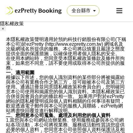
隱私權政策
×
本隱私權政策聲明適用於預約科技行銷股份有限公司(下稱
本公司)於ezPretty (http://www.ezpretty.com.tw) 網域名及
次級網域名所提供的服務。本公司將以慎重且嚴謹之態度
提供全面的保護措施，以確保使用者個人隱私的安全。
在使用本網站時，您同意受本隱私權政策條款及條件所拘
束，如果您不同意，請不要使用或取得本公司所提供的服
務。
一、適用範圍
根據以下所述，您的個人識別資料的某些部分將被揭露給
與本公司有業務合作之第三方，並可能被本公司及第三方
使用。通過註冊並同意隱私權政策和會員合約，您明確同
意本公司使用和揭露您的個人識別資料。本隱私權政策已
合併並與會員合約的條款相一致。 如果用戶對於ezPretty
網站的隱私權聲明或與個人資料相關的任何事項有疑問，
歡迎透過電子郵件與本公司的服務人員聯絡，ezPretty網
站將盡快回覆並進行解釋說明。
二、您同意本公司蒐集、處理及利用您的個人資料
1.當您與本公司網站洽辦業務、使用服務或參與本公司網
站各項活動，本公司將視業務、服務或活動性質請您提供
必要的個人資料，您同意本公司依照個人資料保護法及相