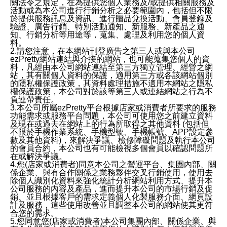
關法令之規定，在為提供您個人業務及/或提供相關服務及
活動或為本公司進行行銷分析之必要範圍內，包括但不限
於提供服務訊息及資訊、進行贈品兌換活動、會員登錄及
驗證、廣告行銷、特別活動通知、新服務、新產品之通
知、行銷分析等用途等，蒐集、處理及利用您的個人資
料。
2.請您注意，在本網站刊登廣告之第三人或與本公司
ezPretty網站連結與介接的網站，也可能蒐集您個人的資
料，凡經由本公司網站連結至第三方獨立管理、經營之網
站，其有關個人資料的保護，適用第三方或各該網站個別
的隱私權保護政策，其資料處理措施不適用本網站之隱私
權保護政策，本公司對於該等第三人或連結網站之行為不
負連帶責任。
3.本公司所屬ezPretty平台根據店家或消費者所要求的服務
功能需求或服務平台問題，本公司可使用您之前建立資料
及現在或過去在網站上的行為所取得之其他資料 (包括但
不限於手機作業系統、手機型號、手機帳號、APP設定參
數及其他資料)，來解決爭議、檢修障礙問題及執行本公司
的會員合約，本公司也有可能檢視多個會員以確認問題所
在或解決爭議。
4.您(店家或消費者)同意本公司之營運平台、集團內部、關
係企業、與有合作關係之業務夥伴交叉行銷使用，使用去
除個人識別化資料來強化統計分析網站利用方式、提升本
公司服務的內容及產品，進而提升本公司的市場行銷及促
銷、並且根據客戶的需求定義個人化製服務介面、網頁設
計及服務，這些使用改善並且調整本公司的網站使其更符
合您的需求。
5.您同意您(店家或消費者)本公司集團內部、關係企業、與