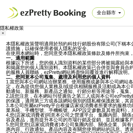
隱私權政策
×
本隱私權政策聲明適用於預約科技行銷股份有限公司(下稱本公司)於ezP
護措施，以確保使用者個人隱私的安全。
在使用本網站時，您同意受本隱私權政策條款及條件所拘束
一、適用範圍
根據以下所述，您的個人識別資料的某些部分將被揭露給與
和揭露您的個人識別資料。本隱私權政策已合併並與會員合約的
的服務人員聯絡，ezPretty網站將盡快回覆並進行解釋說明。
二、您同意本公司蒐集、處理及利用您的個人資料
1.當您與本公司網站洽辦業務、使用服務或參與本公司網站
定，在為提供您個人業務及/或提供相關服務及活動或為本
動通知、新服務、新產品之通知、行銷分析等用途等，蒐集
2.請您注意，在本網站刊登廣告之第三人或與本公司ezPr
的保護，適用第三方或各該網站個別的隱私權保護政策，其
3.本公司所屬ezPretty平台根據店家或消費者所要求的
業系統、手機型號、手機帳號、APP設定參數及其他資料)
4.您(店家或消費者)同意本公司之營運平台、集團內部、
容及產品，進而提升本公司的市場行銷及促銷、並且根據客
5.您同意您(店家或消費者)本公司集團內部、關係企業、
惠內容、行政通知、產品內容及有關您使用網站的訊息。透過