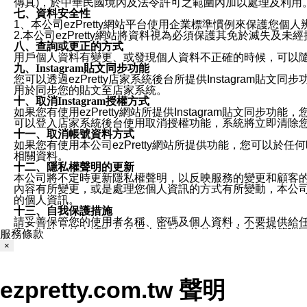
傳真)，於中華民國境內及法令許可之範圍內加以處理及利用
七、資料安全性
1、本公司ezPretty網站平台使用企業標準慣例來保護
2.本公司ezPretty網站將資料視為必須保護其免於滅
八、查詢或更正的方式
用戶個人資料有變更、或發現個人資料不正確的時候，可以隨時
九、Instagram貼文同步功能
您可以透過ezPretty店家系統後台所提供Instagram貼文同
用於同步您的貼文至店家系統。
十、取消Instagram授權方式
如果您有使用ezPretty網站所提供Instagram貼文同
可以登入店家系統後台使用取消授權功能，系統將立即清除您的
十一、取消帳號資料方式
如果您有使用本公司ezPretty網站所提供功能，您可以於任何
相關資料。
十二、隱私權聲明的更新
本公司將不定時更新隱私權聲明，以反映服務的變更和顧客的意見反
內容有所變更，或是處理您個人資訊的方式有所變動，本公司一
的個人資訊。
十三、自我保護措施
請妥善保管您的使用者名稱、密碼及個人資料，不要提供給
窗，以防止他人讀取您的個人資料、信件或進入所機關管理
服務條款
十四、傳送宣傳本站資訊或電子郵件之政策
×
您同意本公司網站，透過您所提供的郵件地址與您取得聯絡
停止接收這些資料或電子郵件。
十五、訊息通知
ezpretty.com.tw 聲明
本公司/本服務將以通知型訊息傳送重要訊息給您。即使未加
本公司/本服務傳送之通知型訊息以對您有效且重要的訊息為