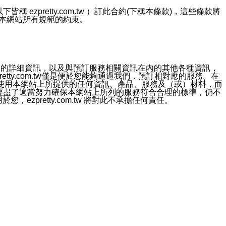
ezpretty.com.tw ）訂此合約(下稱本條款)，這些條款將
接受本網站所有規範的約束。
約店家的詳細資訊，以及與預訂服務相關資訊在內的其他各種資訊，
etty.com.tw僅是便於您能夠通過我們，預訂相對應的服務。在
對於因為使用本網站上所提供的任何資訊、產品、服務及（或）材料，而
m.tw 已經盡了適當努力確保本網站上所列的服務符合合理的標準，仍不
ezpretty.com.tw 將對此不承擔任何責任。
均應依誠實信用、平等互惠原則，共商解決之道。
力的法律責任。您理解使用本網站時及他人使用您的登錄資訊使用本