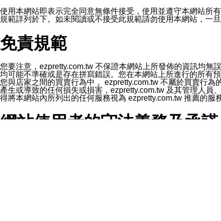
1.LINE 帳號設定的電話號碼與本公司/本服務所傳來的電話
2.該 LINE 帳號已在 LINE APP 設定中，同意接收通知型訊
使用本網站即表示完全同意無條件接受，使用並遵守本網站所有條款。您與
3.LINE 帳號未封鎖傳送訊息之 LINE 官方帳號。
規範詳列於下。如未閱讀或不接受此規範請勿使用本網站，一旦使用本
欲變更通知型訊息的設定，操作如下：
1.點選「主頁」＞「設定」
免責規範
2.點選「隱私設定」
3.點選「提供使用資料」
4.點選「LINE通知型訊息」
5.開關「接收LINE通知型訊息」
您要注意，ezpretty.com.tw 不保證本網站上所發佈
❗️關閉「接收通知型訊息」後，將不會接收到來自任何企業
均可能不準確或是存在拼寫錯誤。您在本網站上所進行的所有預訂服務均是與
您與店家之間的買賣行為中， ezpretty.com.tw 不
產生或導致的任何損失或損害，ezpretty.com.tw 及其管理
得將本網站內所列出的任何服務視為 ezpretty.com.tw 推
網站使用者的守法義務及承諾
本條款構成您與 ezPretty 間之有效契約。 本條款中如
年齡和責任
你向 ezpretty.com.tw您確認您已經達到使用本網站
網站時所產生的交易責任。