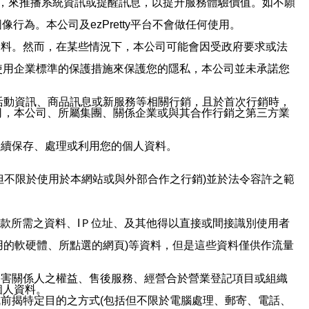
帳號，來推播系統資訊或提醒訊息，以提升服務體驗價值。如不願
行為。本公司及ezPretty平台不會做任何使用。
資料。然而，在某些情況下，本公司可能會因受政府要求或法
使用企業標準的保護措施來保護您的隱私，本公司並未承諾您
活動資訊、商品訊息或新服務等相關行銷，且於首次行銷時，
司，本公司、所屬集團、關係企業或與其合作行銷之第三方業
繼續保存、處理或利用您的個人資料。
但不限於使用於本網站或與外部合作之行銷)並於法令容許之範
或付款所需之資料、IＰ位址、及其他得以直接或間接識別使用者
用的軟硬體、所點選的網頁)等資料，但是這些資料僅供作流量
利害關係人之權益、售後服務、經營合於營業登記項目或組織
個人資料。
前揭特定目的之方式(包括但不限於電腦處理、郵寄、電話、