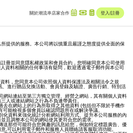
關於潮流串
店家合作
登入/註冊
域名及次級網域名所提供的服務。本公司將以慎重且嚴謹之態度提供全面的保
過註冊並同意隱私權政策和會員合約，您明確同意本公司使用
與個人資料相關的任何事項有疑問，歡迎透過電子郵件與本公司
人資料，您同意本公司依照個人資料保護法及相關法令之規
訊、進行贈品兌換活動、會員登錄及驗證、廣告行銷、特別活
本公司網站連結至第三方獨立管理、經營之網站，其有關個人資料
第三人或連結網站之行為不負連帶責任。
或過去在網站上的行為所取得之其他資料 (包括但不限於手機作
也有可能檢視多個會員以確認問題所在或解決爭議。
識別化資料來強化統計分析網站利用方式、提升本公司服務的內
善並且調整本公司的網站使其更符合您的需求。
並傳送那些可能符合您興趣的訊息給您，例如特定標題廣告、優
意,可以利用電子郵件和服務人員聯絡請客服取消功能。