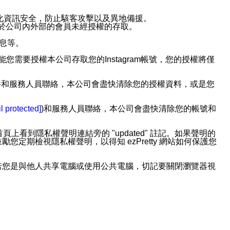
強化資訊安全，防止駭客攻擊以及異地備援。
免於公司內外部的會員未經授權的存取。
訊息等。
用此功能您需要授權本公司存取您的Instagram帳號，您的授權將僅
透過電子郵件和服務人員聯絡，本公司會盡快清除您的授權資料，或是您
。
l protected]
)和服務人員聯絡，本公司會盡快清除您的帳號和
上看到隱私權聲明連結旁的 "updated" 註記。如果聲明的
期檢視隱私權聲明，以得知 ezPretty 網站如何保護您
若您是與他人共享電腦或使用公共電腦，切記要關閉瀏覽器視
依照該資料或電子郵件所指示之方法、說明或功能連結，隨時
者，將可收到通知型訊息。