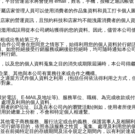
，平台營運需求將會使用 email，姓名，手機，授權之通訊
供所屬店家管理人員可以使用消費者的作品集資料和員工打卡個人圖像
何店家的營運資訊，且預約科技和店家均不能洩露消費者的個人
能濫用或誤用從本公司網站獲得的您的資料。因此，儘管本公司
出租或出售給第三方。
業務合作公司會在您同意之情形下，始得利用您的個人資料於行銷
用。如您拒絕接受行銷服務或嗣後欲拒絕時，均可隨時通知本公
資料行銷。
內，以及您的個人資料蒐集之目的消失或期限屆滿時，本公司得
係企業、其他與本公司有業務往來或合作之機構。
技之適當方式作個人資料之利用，(包括任何依法得利用之方式，
作對象。
限於電話、E-MAIL及地址等)、服務單位、職稱、為完成收款
、處理及利用的個人資料。
使用者的IP位址、以及在本公司內的瀏覽活動(例如，使用者所使
僅用於總量上分析，不會和特定個人相連繫。
及其他電子商務服務、履行法定或合約義務、保護當事人及相關
公司行銷等目的，依照各該服務之性質，蒐集、處理及利用您的
，並在前揭特定目的存續期間及法令規定之期間內，以有利於達成