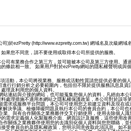
retty (http://www.ezpretty.com.tw) 網
，如果您不同意，請不要使用或取得本公司所提供的服務。
本公司有業務合作之第三方，並可能被本公司及第三方使用。通
條款相一致。 如果用戶對於ezPretty網站的隱私權聲明或
各項活動，本公司將視業務、服務或活動性質請您提供必要的個
公司進行行銷分析之必要範圍內，包括但不限於提供服務訊息及資
、處理及利用您的個人資料。
etty網站連結與介接的網站，也可能蒐集您個人的資料，凡經由
資料處理措施不適用本網站之隱私權保護政策，本公司對於該等
服務功能需求或服務平台問題，本公司可使用您之前建立資料及現在
，來解決爭議、檢修障礙問題及執行本公司的會員合約，本公司
關係企業、與有合作關係之業務夥伴交叉行銷使用，使用去除個人
戶的需求定義個人化製服務介面、網頁設計及服務，這些使用改
與有合作關係之業務夥伴使用您的去識別化個人資料與您您聯絡，
接受會員合約及隱私權政策，您明示同意收取此項訊息。如不願