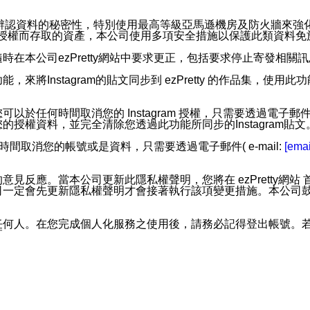
。
您個人辨認資料的秘密性，特別使用最高等級亞馬遜機房及防火牆來
失及未經授權而存取的資產，本公司使用多項安全措施以保護此類資料
在本公司ezPretty網站中要求更正，包括要求停止寄發相關
步功能，來將Instagram的貼文同步到 ezPretty 的作品集，使
步功能，您可以於任何時間取消您的 Instagram 授權，只需要
授權資料，並完全清除您透過此功能所同步的Instagram貼文
時間取消您的帳號或是資料，只需要透過電子郵件( e-mail:
[emai
應。當本公司更新此隱私權聲明，您將在 ezPretty網站 首頁
定會先更新隱私權聲明才會接著執行該項變更措施。本公司鼓勵您定
任何人。在您完成個人化服務之使用後，請務必記得登出帳號。
區。
並傳送或宣傳本網站各項服務之資料或電子郵件供您參考。您能
入本公司/本服務好友，您仍可接收到通知型訊息。
限，以廣告或其他目的的訊息皆不會被傳送。滿足以下三個條件