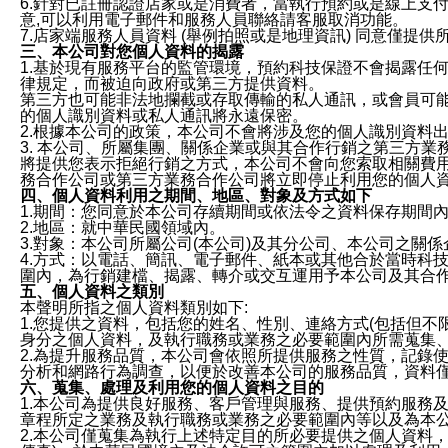
6.針對已註冊認證店家或是消費者，當執行預約或是線上支付
意,可以利用電子郵件和服務人員聯絡請客服取消功能。
7.店家端服務人員資料 (舉例拍照或是地理資訊) 同意僅提
三、本公司對您個人資料的揭露
1.基於現有服務平台的監管環境，預約科技保證不會揭露任
律規定，而被迫向政府或第三方提供資料。
第三方也可能非法地攔截或存取傳輸的私人通訊，或會員可
的個人識別資料或私人通訊將永遠保密。
2.根據本公司的政策，本公司不會將涉及您的個人識別資料
3. 本公司、所屬集團、關係企業或與其合作行銷之第三方
將提供您表示拒絕行銷之方式，本公司不會向您索取相關費
務合作公司或第三方業務合作公司將立即停止利用您的個人
四、個人資料利用之期間、地區、對象及方式如下
1.期間：您同意於本公司存續期間或依法令之資料保存期間
2.地區：就中華民國領域內。
3.對象：本公司所屬公司(本公司)及其分公司、本公司之關
4.方式：以電話、簡訊、電子郵件、紙本或其他合於當時科
圍內，為行銷建檔、揭露、轉介或交互運用予本公司及其合
五、個人資料之類別
本聲明所指之個人資料類別如下:
1.您提供之資料，包括您的姓名、性別、連絡方式(包括但不
身分之個人資料，及執行職務或業務之必要範圍內所需蒐集
2.為提升服務品質，本公司會依照所提供服務之性質，記錄
分析和網路行為調查，以便於改善本公司的服務品質，資料
六、蒐集、處理及利用您的個人資料之目的
1.本公司為提供良好服務、客戶管理與服務、提供預約服務
章程所定之業務及執行職務或業務之必要範圍內等以及為本
2.本公司僅蒐集為執行上述特定目的所必要提供之個人資料