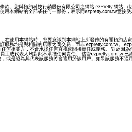
號碼比對相符。
息。
預約科技行銷股份有限公司之網站 ezPretty 網站 （以下皆稱 
網站的全部或任何一部份，表示同ezpretty.com.tw意
的資訊均無誤，在使用本網站時，您要意識到本網站上所發佈的有關預
官方帳號或認證官方帳號的通知型訊息。
相關的店家之間交易，而非 ezpretty.com.tw。 ezpr
屬於買賣行為的任何相關方，不會承擔任何直接或間接責任或義務。 
人員、員工或代表人均對此不承擔任何責任。 儘管ezpretty.co
薦的服務，或是認為其代表該服務將會適用於該用戶。如果該服務不適用於您，
有一部無效時，不影響其他條款之效力。 本條款如有未盡之處，雙方
的合法年齡。可以針對您在使用本網站時產生的任何責任，形成有約束