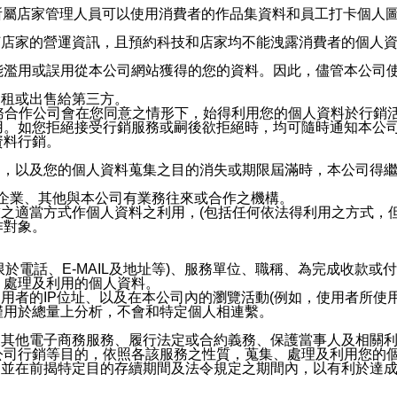
供所屬店家管理人員可以使用消費者的作品集資料和員工打卡個人圖像
何店家的營運資訊，且預約科技和店家均不能洩露消費者的個人
能濫用或誤用從本公司網站獲得的您的資料。因此，儘管本公司
出租或出售給第三方。
業務合作公司會在您同意之情形下，始得利用您的個人資料於行銷
用。如您拒絕接受行銷服務或嗣後欲拒絕時，均可隨時通知本公
資料行銷。
內，以及您的個人資料蒐集之目的消失或期限屆滿時，本公司得
係企業、其他與本公司有業務往來或合作之機構。
技之適當方式作個人資料之利用，(包括任何依法得利用之方式，
作對象。
限於電話、E-MAIL及地址等)、服務單位、職稱、為完成收款
、處理及利用的個人資料。
使用者的IP位址、以及在本公司內的瀏覽活動(例如，使用者所使
僅用於總量上分析，不會和特定個人相連繫。
及其他電子商務服務、履行法定或合約義務、保護當事人及相關
公司行銷等目的，依照各該服務之性質，蒐集、處理及利用您的
，並在前揭特定目的存續期間及法令規定之期間內，以有利於達成
。