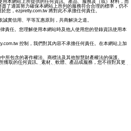
對於因為使用本網站上所提供的任何資訊、產品、服務及（或）材料，而
m.tw 已經盡了適當努力確保本網站上所列的服務符合合理的標準，仍不
ezpretty.com.tw 將對此不承擔任何責任。
均應依誠實信用、平等互惠原則，共商解決之道。
力的法律責任。您理解使用本網站時及他人使用您的登錄資訊使用本
ty.com.tw 控制，我們對其內容不承擔任何責任。在本網站上加
約中所包含的著作權法、商標法及其他智慧財產權法的保護。
網站上所獲取的任何資訊、素材、軟體、產品或服務，您不得對其更
不應被解釋為任何暗示或其他任何許可，或任何著作權法、商標
違反此規定，我們將追究其法律責任。
任何損失、責任及協力廠商的任何索賠或要求（包括律師費），將由
站而獲取到的資訊，而導致您遭受的任何風險或損失，將由您自
用本網站而造成的任何損失負責，同時，您會在此放棄有關此損失的所有及
伺服器不會發生缺陷，其中包括但不僅限於病毒或其他有害元素。對於
w 控制範圍的任何病毒感染、BUG、篡改、技術故障、錯誤、遺
有明示、暗示或法定及其他聲明、保證和條款均予以最大限度的排除，
定目的等。 ezpretty.com.tw 不能持續或在某階段
方便目的，其不應影響這些條款的範圍或意義，或是產生其他的
或任何協力廠商承擔任何責任。 在每次訪問網站時，您應檢查一下這