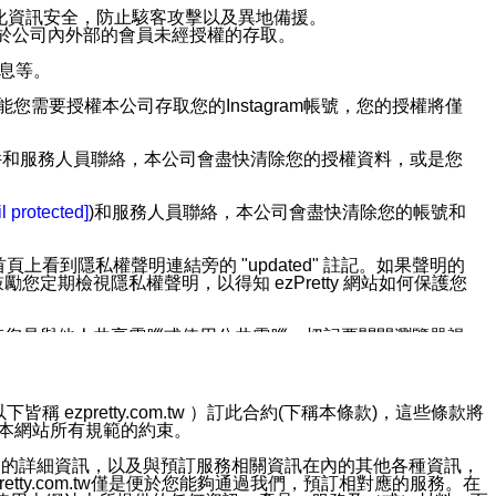
強化資訊安全，防止駭客攻擊以及異地備援。
免於公司內外部的會員未經授權的存取。
訊息等。
用此功能您需要授權本公司存取您的Instagram帳號，您的授權將僅
透過電子郵件和服務人員聯絡，本公司會盡快清除您的授權資料，或是您
。
l protected]
)和服務人員聯絡，本公司會盡快清除您的帳號和
上看到隱私權聲明連結旁的 "updated" 註記。如果聲明的
期檢視隱私權聲明，以得知 ezPretty 網站如何保護您
若您是與他人共享電腦或使用公共電腦，切記要關閉瀏覽器視
依照該資料或電子郵件所指示之方法、說明或功能連結，隨時
ezpretty.com.tw ）訂此合約(下稱本條款)，這些條款將
接受本網站所有規範的約束。
者，將可收到通知型訊息。
約店家的詳細資訊，以及與預訂服務相關資訊在內的其他各種資訊，
etty.com.tw僅是便於您能夠通過我們，預訂相對應的服務。在