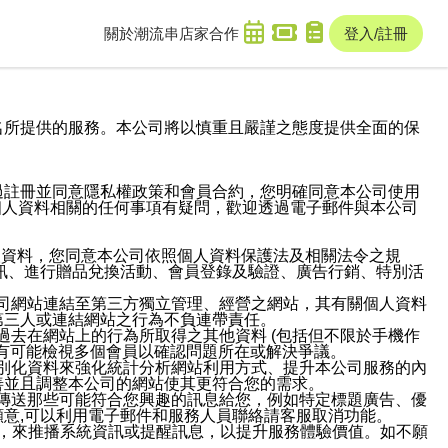
關於潮流串
店家合作
登入/註冊
域名及次級網域名所提供的服務。本公司將以慎重且嚴謹之態度提供全面的保
過註冊並同意隱私權政策和會員合約，您明確同意本公司使用
與個人資料相關的任何事項有疑問，歡迎透過電子郵件與本公司
人資料，您同意本公司依照個人資料保護法及相關法令之規
訊、進行贈品兌換活動、會員登錄及驗證、廣告行銷、特別活
本公司網站連結至第三方獨立管理、經營之網站，其有關個人資料
第三人或連結網站之行為不負連帶責任。
或過去在網站上的行為所取得之其他資料 (包括但不限於手機作
也有可能檢視多個會員以確認問題所在或解決爭議。
識別化資料來強化統計分析網站利用方式、提升本公司服務的內
善並且調整本公司的網站使其更符合您的需求。
並傳送那些可能符合您興趣的訊息給您，例如特定標題廣告、優
意,可以利用電子郵件和服務人員聯絡請客服取消功能。
帳號，來推播系統資訊或提醒訊息，以提升服務體驗價值。如不願