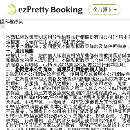
隱私權政策
×
本隱私權政策聲明適用於預約科技行銷股份有限公司(下稱本公司)於ezP
護措施，以確保使用者個人隱私的安全。
在使用本網站時，您同意受本隱私權政策條款及條件所拘束
一、適用範圍
根據以下所述，您的個人識別資料的某些部分將被揭露給與
和揭露您的個人識別資料。本隱私權政策已合併並與會員合約的
的服務人員聯絡，ezPretty網站將盡快回覆並進行解釋說明。
二、您同意本公司蒐集、處理及利用您的個人資料
1.當您與本公司網站洽辦業務、使用服務或參與本公司網站
定，在為提供您個人業務及/或提供相關服務及活動或為本
動通知、新服務、新產品之通知、行銷分析等用途等，蒐集
2.請您注意，在本網站刊登廣告之第三人或與本公司ezPr
的保護，適用第三方或各該網站個別的隱私權保護政策，其
3.本公司所屬ezPretty平台根據店家或消費者所要求的
業系統、手機型號、手機帳號、APP設定參數及其他資料)
4.您(店家或消費者)同意本公司之營運平台、集團內部、
容及產品，進而提升本公司的市場行銷及促銷、並且根據客
5.您同意您(店家或消費者)本公司集團內部、關係企業、
惠內容、行政通知、產品內容及有關您使用網站的訊息。透過
6.針對已註冊認證店家或是消費者，當執行預約或是線上支付
意,可以利用電子郵件和服務人員聯絡請客服取消功能。