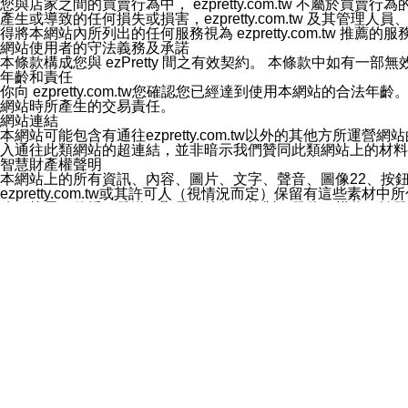
您與店家之間的買賣行為中， ezpretty.com.tw 不
3.LINE 帳號未封鎖傳送訊息之 LINE 官方帳號。
產生或導致的任何損失或損害，ezpretty.com.tw 及其管理
欲變更通知型訊息的設定，操作如下：
得將本網站內所列出的任何服務視為 ezpretty.com.tw 推
1.點選「主頁」＞「設定」
網站使用者的守法義務及承諾
2.點選「隱私設定」
本條款構成您與 ezPretty 間之有效契約。 本條款中如
3.點選「提供使用資料」
年齡和責任
4.點選「LINE通知型訊息」
你向 ezpretty.com.tw您確認您已經達到使用本網站
5.開關「接收LINE通知型訊息」
網站時所產生的交易責任。
❗️關閉「接收通知型訊息」後，將不會接收到來自任何企業
網站連結
本網站可能包含有通往ezpretty.com.tw以外的其他方所運營
入通往此類網站的超連結，並非暗示我們贊同此類網站上的材料
智慧財產權聲明
本網站上的所有資訊、內容、圖片、文字、聲音、圖像22、按
ezpretty.com.tw或其許可人（視情況而定）保留有
改、拷貝、傳播、發送、顯示、執行、複製、發佈、模仿、轉發
法或其他智慧財產權或 ezpretty.com.tw、其許可人
賠償
您同意因您使用本網站，而導致 ezpretty.com.tw、
您承擔賠償並保證 ezpretty.com.tw、其分公司、所屬機
免責聲明
您對本網站的所有使用均由您自擔風險。 因下載使用、參考或
己承擔全部責任。您同意 ezpretty.com.tw 及向ezpr
全部的索賠權利，無論是基於合約、侵權行為或其他依據。 ezpr
那些可損害或影響本網站管理、安全性、公正性和完整性，或是損害或
漏、中斷、刪除、缺陷、延遲或任何事件或事故，ezpretty.
其中包括但不僅限於有關本網站上服務、資訊及（或）聲明的保證或承
時間內對任一條款或多條條款的強制實施，不得將此視為放棄這
法律效應。 ezpretty.com.tw有權隨時變更本使用條