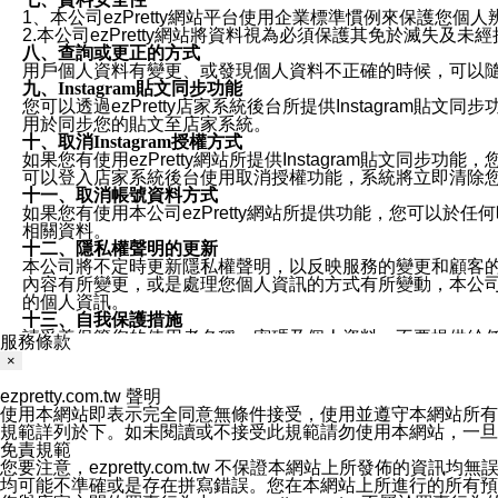
1、本公司ezPretty網站平台使用企業標準慣例來保護
2.本公司ezPretty網站將資料視為必須保護其免於滅
八、查詢或更正的方式
用戶個人資料有變更、或發現個人資料不正確的時候，可以隨時
九、Instagram貼文同步功能
您可以透過ezPretty店家系統後台所提供Instagram貼文同
用於同步您的貼文至店家系統。
十、取消Instagram授權方式
如果您有使用ezPretty網站所提供Instagram貼文同
可以登入店家系統後台使用取消授權功能，系統將立即清除您的
十一、取消帳號資料方式
如果您有使用本公司ezPretty網站所提供功能，您可以於任何
相關資料。
十二、隱私權聲明的更新
本公司將不定時更新隱私權聲明，以反映服務的變更和顧客的意見反
內容有所變更，或是處理您個人資訊的方式有所變動，本公司一
的個人資訊。
十三、自我保護措施
請妥善保管您的使用者名稱、密碼及個人資料，不要提供給
服務條款
窗，以防止他人讀取您的個人資料、信件或進入所機關管理
×
十四、傳送宣傳本站資訊或電子郵件之政策
您同意本公司網站，透過您所提供的郵件地址與您取得聯絡
ezpretty.com.tw 聲明
停止接收這些資料或電子郵件。
使用本網站即表示完全同意無條件接受，使用並遵守本網站所有條款。您與
十五、訊息通知
規範詳列於下。如未閱讀或不接受此規範請勿使用本網站，一旦使用本
本公司/本服務將以通知型訊息傳送重要訊息給您。即使未加
免責規範
本公司/本服務傳送之通知型訊息以對您有效且重要的訊息為
您要注意，ezpretty.com.tw 不保證本網站上所發佈
1.LINE 帳號設定的電話號碼與本公司/本服務所傳來的電話
均可能不準確或是存在拼寫錯誤。您在本網站上所進行的所有預訂服務均是與
2.該 LINE 帳號已在 LINE APP 設定中，同意接收通知型訊