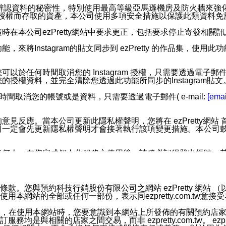
您個人辨認資料的秘密性，特別使用最高等級亞馬遜機房及防火牆來
失及未經授權而存取的資產，本公司使用多項安全措施以保護此類資料
在本公司ezPretty網站中要求更正，包括要求停止寄發相關
步功能，來將Instagram的貼文同步到 ezPretty 的作品集，使
步功能，您可以於任何時間取消您的 Instagram 授權，只需要
授權資料，並完全清除您透過此功能所同步的Instagram貼文
時間取消您的帳號或是資料，只需要透過電子郵件( e-mail:
[emai
應。當本公司更新此隱私權聲明，您將在 ezPretty網站 首頁
定會先更新隱私權聲明才會接著執行該項變更措施。本公司鼓勵您定
任何人。在您完成個人化服務之使用後，請務必記得登出帳號。
區。
並傳送或宣傳本網站各項服務之資料或電子郵件供您參考。您能
預約科技行銷股份有限公司之網站 ezPretty 網站 （以下皆稱 
網站的全部或任何一部份，表示同ezpretty.com.tw意
入本公司/本服務好友，您仍可接收到通知型訊息。
限，以廣告或其他目的的訊息皆不會被傳送。滿足以下三個條件
的資訊均無誤，在使用本網站時，您要意識到本網站上所發佈的有關預
號碼比對相符。
相關的店家之間交易，而非 ezpretty.com.tw。 ezpr
息。