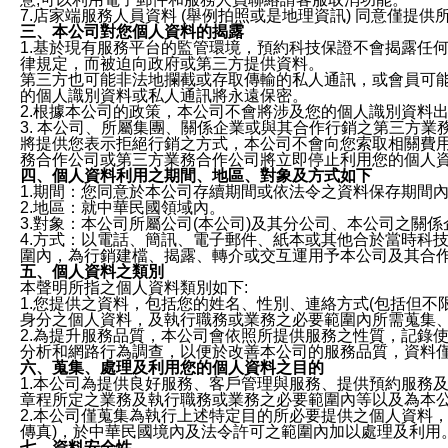
7.店家端服務人員資料 (舉例拍照或是地理資訊) 同意僅提
三、本公司對您個人資料的揭露
1.基於現有服務平台的監管環境，預約科技保證不會揭露任
律規定，而被迫向政府或第三方提供資料。
第三方也可能非法地攔截或存取傳輸的私人通訊，或會員可
的個人識別資料或私人通訊將永遠保密。
2.根據本公司的政策，本公司不會將涉及您的個人識別資料
3. 本公司、所屬集團、關係企業或與其合作行銷之第三方
將提供您表示拒絕行銷之方式，本公司不會向您索取相關費
務合作公司或第三方業務合作公司將立即停止利用您的個人
四、個人資料利用之期間、地區、對象及方式如下
1.期間：您同意於本公司存續期間或依法令之資料保存期間
2.地區：就中華民國領域內。
3.對象：本公司所屬公司(本公司)及其分公司、本公司之關
4.方式：以電話、簡訊、電子郵件、紙本或其他合於當時科
圍內，為行銷建檔、揭露、轉介或交互運用予本公司及其合
五、個人資料之類別
本聲明所指之個人資料類別如下:
1.您提供之資料，包括您的姓名、性別、連絡方式(包括但不
身分之個人資料，及執行職務或業務之必要範圍內所需蒐集
2.為提升服務品質，本公司會依照所提供服務之性質，記錄
分析和網路行為調查，以便於改善本公司的服務品質，資料
六、蒐集、處理及利用您的個人資料之目的
1.本公司為提供良好服務、客戶管理與服務、提供預約服務
章程所定之業務及執行職務或業務之必要範圍內等以及為本
2.本公司僅蒐集為執行上述特定目的所必要提供之個人資料
傳真)，於中華民國境內及法令許可之範圍內加以處理及利用
七、資料安全性