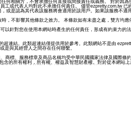
屬於買賣行為的任何相關方，不會承擔任何直接或間接責任或義務。 
人員、員工或代表人均對此不承擔任何責任。 儘管ezpretty.co
薦的服務，或是認為其代表該服務將會適用於該用戶。如果該服務不適用於您，
有一部無效時，不影響其他條款之效力。 本條款如有未盡之處，雙方
的合法年齡。可以針對您在使用本網站時產生的任何責任，形成有約束
官方帳號或認證官方帳號的通知型訊息。
網站的超連結。此類超連結僅提供用於參考。此類網站不是由 ezpret
或是與其經營人之間存在任何聯繫。
鈕、商標、服務標章及商品名稱均受中華民國國家法律及國際條
這些素材中所包含的所有權利，所有權、權益及智慧財產權。對於從本
或出售。除非本協議中明確指出，這些條款和條件中的任何內容
或任何協力廠商的業主權益中規定的任何權利的推斷結果。 如有任何人
其分公司、所屬機構、管理人員、代理人及其他合作夥伴和員工遭受的
構、管理人員、代理人及其他合作夥伴和員工不受損失。
依賴本網站上所提供的資訊、產品、服務或素材或通過使用本網
etty.com.tw提供電信及網路服務的提供商不會因您使用或不能使
etty.com.tw 不聲明、保證或承諾本網站或支持該網站的
影響本網站任何部分正常運行，且超出ezpretty.com.t
com.tw 不承擔任何責任。 在適用法律許可的最大範圍內，所
諾，其中包括但不僅限於其精確性、完整性或適銷性、品質或適用於特
些條款或是這些條款相關的權利。這些條款中使用的標題僅為了
款之內容及本網站上內容而不另行通知，同時，不對您、其他任何用戶