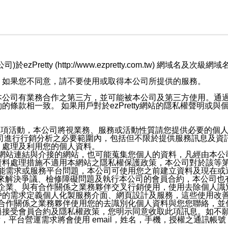
retty (http://www.ezpretty.com.tw) 網
，如果您不同意，請不要使用或取得本公司所提供的服務。
本公司有業務合作之第三方，並可能被本公司及第三方使用。通
條款相一致。 如果用戶對於ezPretty網站的隱私權聲明或
各項活動，本公司將視業務、服務或活動性質請您提供必要的個
公司進行行銷分析之必要範圍內，包括但不限於提供服務訊息及資
、處理及利用您的個人資料。
etty網站連結與介接的網站，也可能蒐集您個人的資料，凡經由
資料處理措施不適用本網站之隱私權保護政策，本公司對於該等
服務功能需求或服務平台問題，本公司可使用您之前建立資料及現在
，來解決爭議、檢修障礙問題及執行本公司的會員合約，本公司
關係企業、與有合作關係之業務夥伴交叉行銷使用，使用去除個人
戶的需求定義個人化製服務介面、網頁設計及服務，這些使用改
與有合作關係之業務夥伴使用您的去識別化個人資料與您您聯絡，
接受會員合約及隱私權政策，您明示同意收取此項訊息。如不願
，平台營運需求將會使用 email，姓名，手機，授權之通訊