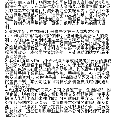
必要的個人資料，您同意本公司依照個人資料保護法及相
關法令之規定，在為提供您個人業務及/或提供相關服務及
活動或為本公司進行行銷分析之必要範圍內，包括但不限
於提供服務訊息及資訊、進行贈品兌換活動、會員登錄及
驗證、廣告行銷、特別活動通知、新服務、新產品之通
知、行銷分析等用途等，蒐集、處理及利用您的個人資
料。
2.請您注意，在本網站刊登廣告之第三人或與本公司
ezPretty網站連結與介接的網站，也可能蒐集您個人的資
料，凡經由本公司網站連結至第三方獨立管理、經營之網
站，其有關個人資料的保護，適用第三方或各該網站個別
的隱私權保護政策，其資料處理措施不適用本網站之隱私
權保護政策，本公司對於該等第三人或連結網站之行為不
負連帶責任。
3.本公司所屬ezPretty平台根據店家或消費者所要求的服務
功能需求或服務平台問題，本公司可使用您之前建立資料
及現在或過去在網站上的行為所取得之其他資料 (包括但
不限於手機作業系統、手機型號、手機帳號、APP設定參
數及其他資料)，來解決爭議、檢修障礙問題及執行本公司
的會員合約，本公司也有可能檢視多個會員以確認問題所
在或解決爭議。
4.您(店家或消費者)同意本公司之營運平台、集團內部、關
係企業、與有合作關係之業務夥伴交叉行銷使用，使用去
除個人識別化資料來強化統計分析網站利用方式、提升本
公司服務的內容及產品，進而提升本公司的市場行銷及促
銷、並且根據客戶的需求定義個人化製服務介面、網頁設
計及服務，這些使用改善並且調整本公司的網站使其更符
合您的需求。