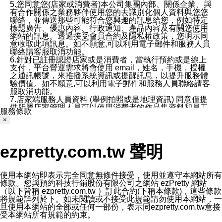
5.您同意您(店家或消費者)本公司集團內部、關係企業、與
有合作關係之業務夥伴使用您的去識別化個人資料與您您
聯絡，並傳送那些可能符合您興趣的訊息給您，例如特定
標題廣告、優惠內容、行政通知、產品內容及有關您使用
網站的訊息。透過接受會員合約及隱私權政策，您明示同
意收取此項訊息。如不願意,可以利用電子郵件和服務人員
聯絡請客服取消功能。
6.針對已註冊認證店家或是消費者，當執行預約或是線上
支付，平台營運需求將會使用 email，姓名，手機，授權
之通訊帳號，來推播系統資訊或提醒訊息，以提升服務體
驗價值。如不願意,可以利用電子郵件和服務人員聯絡請客
服取消功能。
7.店家端服務人員資料 (舉例拍照或是地理資訊) 同意僅提
供所屬店家管理人員可以使用消費者的作品集資料和員工
服務條款
打卡個人圖像行為。本公司及ezPretty平台不會做任何使
×
用。
三、本公司對您個人資料的揭露
1.基於現有服務平台的監管環境，預約科技保證不會揭露
ezpretty.com.tw 聲明
任何店家的營運資訊，且預約科技和店家均不能洩露消費
者的個人資料。然而，在某些情況下，本公司可能會因受
政府要求或法律規定，而被迫向政府或第三方提供資料。
第三方也可能非法地攔截或存取傳輸的私人通訊，或會員
使用本網站即表示完全同意無條件接受，使用並遵守本網站所有
可能濫用或誤用從本公司網站獲得的您的資料。因此，儘
條款。您與預約科技行銷股份有限公司之網站 ezPretty 網站
管本公司使用企業標準的保護措施來保護您的隱私，本公
（以下皆稱 ezpretty.com.tw ）訂此合約(下稱本條款)，這些條款
司並未承諾您的個人識別資料或私人通訊將永遠保密。
將規範詳列於下。如未閱讀或不接受此規範請勿使用本網站，一
2.根據本公司的政策，本公司不會將涉及您的個人識別資
旦使用本網站的全部或任何一部份，表示同ezpretty.com.tw意接
料出租或出售給第三方。
受本網站所有規範的約束。
3. 本公司、所屬集團、關係企業或與其合作行銷之第三方