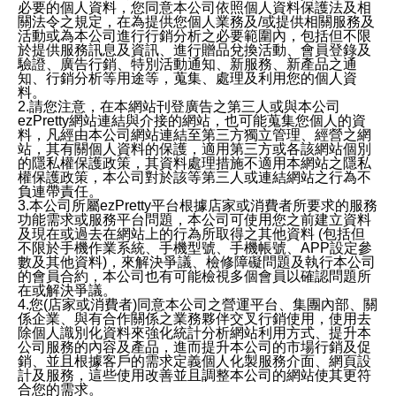
必要的個人資料，您同意本公司依照個人資料保護法及相
關法令之規定，在為提供您個人業務及/或提供相關服務及
活動或為本公司進行行銷分析之必要範圍內，包括但不限
於提供服務訊息及資訊、進行贈品兌換活動、會員登錄及
驗證、廣告行銷、特別活動通知、新服務、新產品之通
知、行銷分析等用途等，蒐集、處理及利用您的個人資
料。
2.請您注意，在本網站刊登廣告之第三人或與本公司
ezPretty網站連結與介接的網站，也可能蒐集您個人的資
料，凡經由本公司網站連結至第三方獨立管理、經營之網
站，其有關個人資料的保護，適用第三方或各該網站個別
的隱私權保護政策，其資料處理措施不適用本網站之隱私
權保護政策，本公司對於該等第三人或連結網站之行為不
負連帶責任。
3.本公司所屬ezPretty平台根據店家或消費者所要求的服務
功能需求或服務平台問題，本公司可使用您之前建立資料
及現在或過去在網站上的行為所取得之其他資料 (包括但
不限於手機作業系統、手機型號、手機帳號、APP設定參
數及其他資料)，來解決爭議、檢修障礙問題及執行本公司
的會員合約，本公司也有可能檢視多個會員以確認問題所
在或解決爭議。
4.您(店家或消費者)同意本公司之營運平台、集團內部、關
係企業、與有合作關係之業務夥伴交叉行銷使用，使用去
除個人識別化資料來強化統計分析網站利用方式、提升本
公司服務的內容及產品，進而提升本公司的市場行銷及促
銷、並且根據客戶的需求定義個人化製服務介面、網頁設
計及服務，這些使用改善並且調整本公司的網站使其更符
合您的需求。