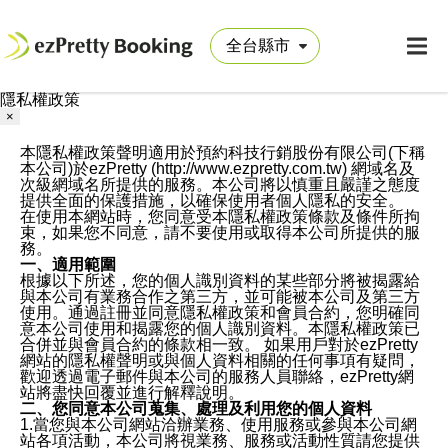
隱私權政策
×
本隱私權政策聲明適用於預約科技行銷股份有限公司(下稱
本公司)於ezPretty (http://www.ezpretty.com.tw) 網域名及
次級網域名所提供的服務。本公司將以慎重且嚴謹之態度
提供全面的保護措施，以確保使用者個人隱私的安全。
在使用本網站時，您同意受本隱私權政策條款及條件所拘
束，如果您不同意，請不要使用或取得本公司所提供的服
務。
一、適用範圍
根據以下所述，您的個人識別資料的某些部分將被揭露給
與本公司有業務合作之第三方，並可能被本公司及第三方
使用。通過註冊並同意隱私權政策和會員合約，您明確同
意本公司使用和揭露您的個人識別資料。本隱私權政策已
合併並與會員合約的條款相一致。 如果用戶對於ezPretty
網站的隱私權聲明或與個人資料相關的任何事項有疑問，
歡迎透過電子郵件與本公司的服務人員聯絡，ezPretty網
站將盡快回覆並進行解釋說明。
二、您同意本公司蒐集、處理及利用您的個人資料
1.當您與本公司網站洽辦業務、使用服務或參與本公司網
站各項活動，本公司將視業務、服務或活動性質請您提供