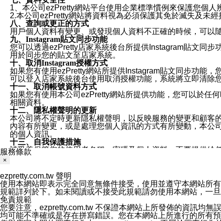
1、本公司ezPretty網站平台使用企業標準慣例來保護
2.本公司ezPretty網站將資料視為必須保護其免於滅
八、查詢或更正的方式
用戶個人資料有變更、或發現個人資料不正確的時候，可以隨時
九、Instagram貼文同步功能
您可以透過ezPretty店家系統後台所提供Instagram貼文同
用於同步您的貼文至店家系統。
十、取消Instagram授權方式
如果您有使用ezPretty網站所提供Instagram貼文同
可以登入店家系統後台使用取消授權功能，系統將立即清除您的
十一、取消帳號資料方式
如果您有使用本公司ezPretty網站所提供功能，您可以於任何
相關資料。
十二、隱私權聲明的更新
本公司將不定時更新隱私權聲明，以反映服務的變更和顧客的意見反
內容有所變更，或是處理您個人資訊的方式有所變動，本公司一
的個人資訊。
十三、自我保護措施
請妥善保管您的使用者名稱、密碼及個人資料，不要提供給
服務條款
窗，以防止他人讀取您的個人資料、信件或進入所機關管理
×
十四、傳送宣傳本站資訊或電子郵件之政策
您同意本公司網站，透過您所提供的郵件地址與您取得聯絡
ezpretty.com.tw 聲明
停止接收這些資料或電子郵件。
使用本網站即表示完全同意無條件接受，使用並遵守本網站所有條款。您與
十五、訊息通知
規範詳列於下。如未閱讀或不接受此規範請勿使用本網站，一旦使用本
本公司/本服務將以通知型訊息傳送重要訊息給您。即使未加
免責規範
本公司/本服務傳送之通知型訊息以對您有效且重要的訊息為
您要注意，ezpretty.com.tw 不保證本網站上所發佈
1.LINE 帳號設定的電話號碼與本公司/本服務所傳來的電話
均可能不準確或是存在拼寫錯誤。您在本網站上所進行的所有預訂服務均是與
2.該 LINE 帳號已在 LINE APP 設定中，同意接收通知型訊