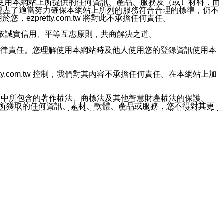
對於因為使用本網站上所提供的任何資訊、產品、服務及（或）材料，而
m.tw 已經盡了適當努力確保本網站上所列的服務符合合理的標準，仍不
ezpretty.com.tw 將對此不承擔任何責任。
均應依誠實信用、平等互惠原則，共商解決之道。
力的法律責任。您理解使用本網站時及他人使用您的登錄資訊使用本
ty.com.tw 控制，我們對其內容不承擔任何責任。在本網站上加
約中所包含的著作權法、商標法及其他智慧財產權法的保護。
網站上所獲取的任何資訊、素材、軟體、產品或服務，您不得對其更
不應被解釋為任何暗示或其他任何許可，或任何著作權法、商標
違反此規定，我們將追究其法律責任。
任何損失、責任及協力廠商的任何索賠或要求（包括律師費），將由
站而獲取到的資訊，而導致您遭受的任何風險或損失，將由您自
用本網站而造成的任何損失負責，同時，您會在此放棄有關此損失的所有及
伺服器不會發生缺陷，其中包括但不僅限於病毒或其他有害元素。對於
w 控制範圍的任何病毒感染、BUG、篡改、技術故障、錯誤、遺
有明示、暗示或法定及其他聲明、保證和條款均予以最大限度的排除，
定目的等。 ezpretty.com.tw 不能持續或在某階段
方便目的，其不應影響這些條款的範圍或意義，或是產生其他的
或任何協力廠商承擔任何責任。 在每次訪問網站時，您應檢查一下這