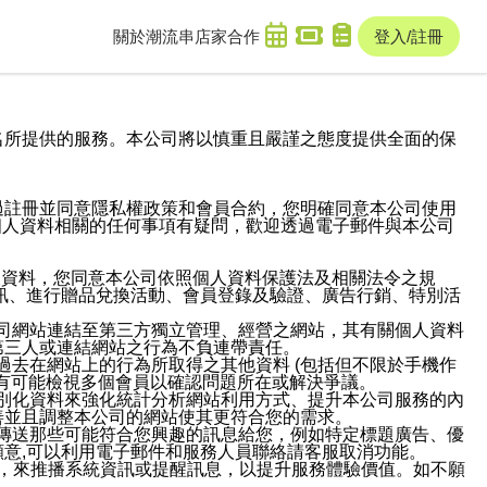
關於潮流串
店家合作
登入/註冊
域名及次級網域名所提供的服務。本公司將以慎重且嚴謹之態度提供全面的保
過註冊並同意隱私權政策和會員合約，您明確同意本公司使用
與個人資料相關的任何事項有疑問，歡迎透過電子郵件與本公司
人資料，您同意本公司依照個人資料保護法及相關法令之規
訊、進行贈品兌換活動、會員登錄及驗證、廣告行銷、特別活
本公司網站連結至第三方獨立管理、經營之網站，其有關個人資料
第三人或連結網站之行為不負連帶責任。
或過去在網站上的行為所取得之其他資料 (包括但不限於手機作
也有可能檢視多個會員以確認問題所在或解決爭議。
識別化資料來強化統計分析網站利用方式、提升本公司服務的內
善並且調整本公司的網站使其更符合您的需求。
並傳送那些可能符合您興趣的訊息給您，例如特定標題廣告、優
意,可以利用電子郵件和服務人員聯絡請客服取消功能。
帳號，來推播系統資訊或提醒訊息，以提升服務體驗價值。如不願