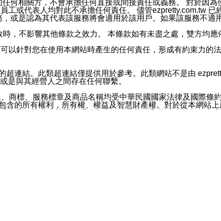
屬於買賣行為的任何相關方，不會承擔任何直接或間接責任或義務。 
人員、員工或代表人均對此不承擔任何責任。 儘管ezpretty.co
薦的服務，或是認為其代表該服務將會適用於該用戶。如果該服務不適用於您，
有一部無效時，不影響其他條款之效力。 本條款如有未盡之處，雙方
的合法年齡。可以針對您在使用本網站時產生的任何責任，形成有約束
官方帳號或認證官方帳號的通知型訊息。
網站的超連結。此類超連結僅提供用於參考。此類網站不是由 ezpret
或是與其經營人之間存在任何聯繫。
鈕、商標、服務標章及商品名稱均受中華民國國家法律及國際條
這些素材中所包含的所有權利，所有權、權益及智慧財產權。對於從本
或出售。除非本協議中明確指出，這些條款和條件中的任何內容
或任何協力廠商的業主權益中規定的任何權利的推斷結果。 如有任何人
其分公司、所屬機構、管理人員、代理人及其他合作夥伴和員工遭受的
構、管理人員、代理人及其他合作夥伴和員工不受損失。
依賴本網站上所提供的資訊、產品、服務或素材或通過使用本網
etty.com.tw提供電信及網路服務的提供商不會因您使用或不能使
etty.com.tw 不聲明、保證或承諾本網站或支持該網站的
影響本網站任何部分正常運行，且超出ezpretty.com.t
com.tw 不承擔任何責任。 在適用法律許可的最大範圍內，所
諾，其中包括但不僅限於其精確性、完整性或適銷性、品質或適用於特
些條款或是這些條款相關的權利。這些條款中使用的標題僅為了
款之內容及本網站上內容而不另行通知，同時，不對您、其他任何用戶