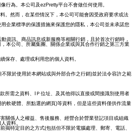
行為。本公司及ezPretty平台不會做任何使用。
資料。然而，在某些情況下，本公司可能會因受政府要求或法
使用企業標準的保護措施來保護您的隱私，本公司並未承諾您
活動資訊、商品訊息或新服務等相關行銷，且於首次行銷時，
司，本公司、所屬集團、關係企業或與其合作行銷之第三方業
繼續保存、處理或利用您的個人資料。
但不限於使用於本網站或與外部合作之行銷)並於法令容許之範
或付款所需之資料、IＰ位址、及其他得以直接或間接識別使用者
用的軟硬體、所點選的網頁)等資料，但是這些資料僅供作流量
利害關係人之權益、售後服務、經營合於營業登記項目或組織
個人資料。
前揭特定目的之方式(包括但不限於電腦處理、郵寄、電話、