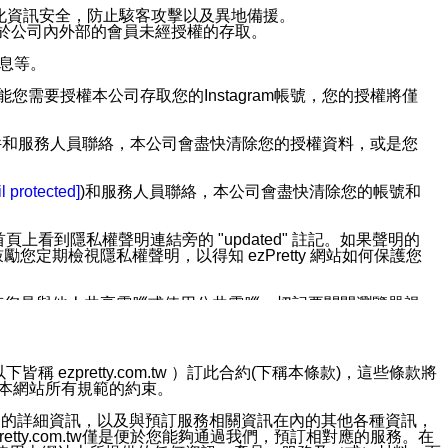
強化資訊安全，防止駭客攻擊以及異地備援。
免於公司內外部的會員未經授權的存取。
訊息等。
用此功能您需要授權本公司存取您的Instagram帳號，您的授權將僅
透過電子郵件和服務人員聯絡，本公司會盡快清除您的授權資料，或是您
。
l protected]
)和服務人員聯絡，本公司會盡快清除您的帳號和
上看到隱私權聲明連結旁的 "updated" 註記。如果聲明的
期檢視隱私權聲明，以得知 ezPretty 網站如何保護您
若您是與他人共享電腦或使用公共電腦，切記要關閉瀏覽器視
依照該資料或電子郵件所指示之方法、說明或功能連結，隨時
ezpretty.com.tw ）訂此合約(下稱本條款)，這些條款將
接受本網站所有規範的約束。
者，將可收到通知型訊息。
約店家的詳細資訊，以及與預訂服務相關資訊在內的其他各種資訊，
etty.com.tw僅是便於您能夠通過我們，預訂相對應的服務。在