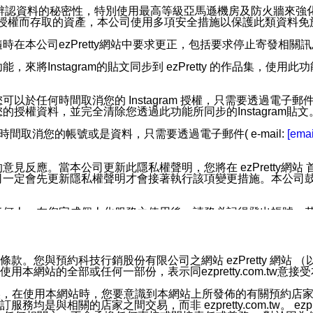
您個人辨認資料的秘密性，特別使用最高等級亞馬遜機房及防火牆來
失及未經授權而存取的資產，本公司使用多項安全措施以保護此類資料
在本公司ezPretty網站中要求更正，包括要求停止寄發相關
步功能，來將Instagram的貼文同步到 ezPretty 的作品集，使
步功能，您可以於任何時間取消您的 Instagram 授權，只需要
授權資料，並完全清除您透過此功能所同步的Instagram貼文
時間取消您的帳號或是資料，只需要透過電子郵件( e-mail:
[emai
應。當本公司更新此隱私權聲明，您將在 ezPretty網站 首頁
定會先更新隱私權聲明才會接著執行該項變更措施。本公司鼓勵您定
任何人。在您完成個人化服務之使用後，請務必記得登出帳號。
區。
並傳送或宣傳本網站各項服務之資料或電子郵件供您參考。您能
預約科技行銷股份有限公司之網站 ezPretty 網站 （以下皆稱 
網站的全部或任何一部份，表示同ezpretty.com.tw意
入本公司/本服務好友，您仍可接收到通知型訊息。
限，以廣告或其他目的的訊息皆不會被傳送。滿足以下三個條件
的資訊均無誤，在使用本網站時，您要意識到本網站上所發佈的有關預
號碼比對相符。
相關的店家之間交易，而非 ezpretty.com.tw。 ezpr
息。