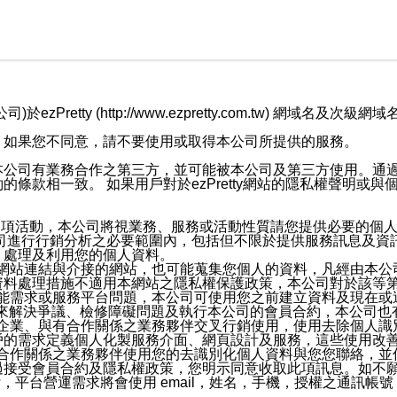
retty (http://www.ezpretty.com.tw) 網
，如果您不同意，請不要使用或取得本公司所提供的服務。
本公司有業務合作之第三方，並可能被本公司及第三方使用。通
條款相一致。 如果用戶對於ezPretty網站的隱私權聲明或
各項活動，本公司將視業務、服務或活動性質請您提供必要的個
公司進行行銷分析之必要範圍內，包括但不限於提供服務訊息及資
、處理及利用您的個人資料。
etty網站連結與介接的網站，也可能蒐集您個人的資料，凡經由
資料處理措施不適用本網站之隱私權保護政策，本公司對於該等
服務功能需求或服務平台問題，本公司可使用您之前建立資料及現在
，來解決爭議、檢修障礙問題及執行本公司的會員合約，本公司
關係企業、與有合作關係之業務夥伴交叉行銷使用，使用去除個人
戶的需求定義個人化製服務介面、網頁設計及服務，這些使用改
與有合作關係之業務夥伴使用您的去識別化個人資料與您您聯絡，
接受會員合約及隱私權政策，您明示同意收取此項訊息。如不願
，平台營運需求將會使用 email，姓名，手機，授權之通訊