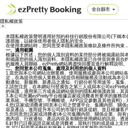
隱私權政策
×
本隱私權政策聲明適用於預約科技行銷股份有限公司(下稱本公司)於ezP
護措施，以確保使用者個人隱私的安全。
在使用本網站時，您同意受本隱私權政策條款及條件所拘束
一、適用範圍
根據以下所述，您的個人識別資料的某些部分將被揭露給與
和揭露您的個人識別資料。本隱私權政策已合併並與會員合約的
的服務人員聯絡，ezPretty網站將盡快回覆並進行解釋說明。
二、您同意本公司蒐集、處理及利用您的個人資料
1.當您與本公司網站洽辦業務、使用服務或參與本公司網站
定，在為提供您個人業務及/或提供相關服務及活動或為本
動通知、新服務、新產品之通知、行銷分析等用途等，蒐集
2.請您注意，在本網站刊登廣告之第三人或與本公司ezPr
的保護，適用第三方或各該網站個別的隱私權保護政策，其
3.本公司所屬ezPretty平台根據店家或消費者所要求的
業系統、手機型號、手機帳號、APP設定參數及其他資料)
4.您(店家或消費者)同意本公司之營運平台、集團內部、
容及產品，進而提升本公司的市場行銷及促銷、並且根據客
5.您同意您(店家或消費者)本公司集團內部、關係企業、
惠內容、行政通知、產品內容及有關您使用網站的訊息。透過
6.針對已註冊認證店家或是消費者，當執行預約或是線上支付
意,可以利用電子郵件和服務人員聯絡請客服取消功能。