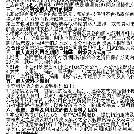
7.店家端服務人員資料 (舉例拍照或是地理資訊) 同意僅提
三、本公司對您個人資料的揭露
1.基於現有服務平台的監管環境，預約科技保證不會揭露任
律規定，而被迫向政府或第三方提供資料。
第三方也可能非法地攔截或存取傳輸的私人通訊，或會員可
的個人識別資料或私人通訊將永遠保密。
2.根據本公司的政策，本公司不會將涉及您的個人識別資料
3. 本公司、所屬集團、關係企業或與其合作行銷之第三方
將提供您表示拒絕行銷之方式，本公司不會向您索取相關費
務合作公司或第三方業務合作公司將立即停止利用您的個人
四、個人資料利用之期間、地區、對象及方式如下
1.期間：您同意於本公司存續期間或依法令之資料保存期間
2.地區：就中華民國領域內。
3.對象：本公司所屬公司(本公司)及其分公司、本公司之關
4.方式：以電話、簡訊、電子郵件、紙本或其他合於當時科
圍內，為行銷建檔、揭露、轉介或交互運用予本公司及其合
五、個人資料之類別
本聲明所指之個人資料類別如下:
1.您提供之資料，包括您的姓名、性別、連絡方式(包括但不
身分之個人資料，及執行職務或業務之必要範圍內所需蒐集
2.為提升服務品質，本公司會依照所提供服務之性質，記錄
分析和網路行為調查，以便於改善本公司的服務品質，資料
六、蒐集、處理及利用您的個人資料之目的
1.本公司為提供良好服務、客戶管理與服務、提供預約服務
章程所定之業務及執行職務或業務之必要範圍內等以及為本
2.本公司僅蒐集為執行上述特定目的所必要提供之個人資料
傳真)，於中華民國境內及法令許可之範圍內加以處理及利用
七、資料安全性