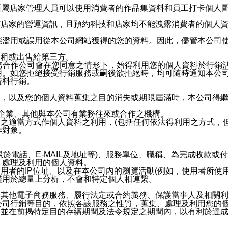
供所屬店家管理人員可以使用消費者的作品集資料和員工打卡個人圖像
何店家的營運資訊，且預約科技和店家均不能洩露消費者的個人
能濫用或誤用從本公司網站獲得的您的資料。因此，儘管本公司
出租或出售給第三方。
業務合作公司會在您同意之情形下，始得利用您的個人資料於行銷
用。如您拒絕接受行銷服務或嗣後欲拒絕時，均可隨時通知本公
資料行銷。
內，以及您的個人資料蒐集之目的消失或期限屆滿時，本公司得
係企業、其他與本公司有業務往來或合作之機構。
技之適當方式作個人資料之利用，(包括任何依法得利用之方式，
作對象。
限於電話、E-MAIL及地址等)、服務單位、職稱、為完成收款
、處理及利用的個人資料。
使用者的IP位址、以及在本公司內的瀏覽活動(例如，使用者所使
僅用於總量上分析，不會和特定個人相連繫。
及其他電子商務服務、履行法定或合約義務、保護當事人及相關
公司行銷等目的，依照各該服務之性質，蒐集、處理及利用您的
，並在前揭特定目的存續期間及法令規定之期間內，以有利於達成
。