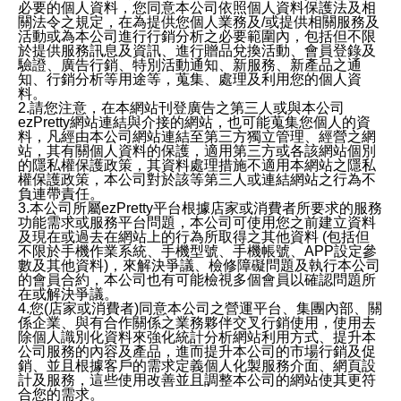
必要的個人資料，您同意本公司依照個人資料保護法及相
關法令之規定，在為提供您個人業務及/或提供相關服務及
活動或為本公司進行行銷分析之必要範圍內，包括但不限
於提供服務訊息及資訊、進行贈品兌換活動、會員登錄及
驗證、廣告行銷、特別活動通知、新服務、新產品之通
知、行銷分析等用途等，蒐集、處理及利用您的個人資
料。
2.請您注意，在本網站刊登廣告之第三人或與本公司
ezPretty網站連結與介接的網站，也可能蒐集您個人的資
料，凡經由本公司網站連結至第三方獨立管理、經營之網
站，其有關個人資料的保護，適用第三方或各該網站個別
的隱私權保護政策，其資料處理措施不適用本網站之隱私
權保護政策，本公司對於該等第三人或連結網站之行為不
負連帶責任。
3.本公司所屬ezPretty平台根據店家或消費者所要求的服務
功能需求或服務平台問題，本公司可使用您之前建立資料
及現在或過去在網站上的行為所取得之其他資料 (包括但
不限於手機作業系統、手機型號、手機帳號、APP設定參
數及其他資料)，來解決爭議、檢修障礙問題及執行本公司
的會員合約，本公司也有可能檢視多個會員以確認問題所
在或解決爭議。
4.您(店家或消費者)同意本公司之營運平台、集團內部、關
係企業、與有合作關係之業務夥伴交叉行銷使用，使用去
除個人識別化資料來強化統計分析網站利用方式、提升本
公司服務的內容及產品，進而提升本公司的市場行銷及促
銷、並且根據客戶的需求定義個人化製服務介面、網頁設
計及服務，這些使用改善並且調整本公司的網站使其更符
合您的需求。