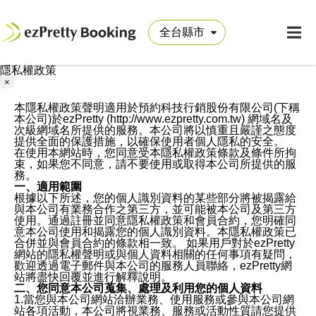
隱私權政策
×
本隱私權政策聲明適用於預約科技行銷股份有限公司(下稱
本公司)於ezPretty (http://www.ezpretty.com.tw) 網域名及
次級網域名所提供的服務。本公司將以慎重且嚴謹之態度
提供全面的保護措施，以確保使用者個人隱私的安全。
在使用本網站時，您同意受本隱私權政策條款及條件所拘
束，如果您不同意，請不要使用或取得本公司所提供的服
務。
一、適用範圍
根據以下所述，您的個人識別資料的某些部分將被揭露給
與本公司有業務合作之第三方，並可能被本公司及第三方
使用。通過註冊並同意隱私權政策和會員合約，您明確同
意本公司使用和揭露您的個人識別資料。本隱私權政策已
合併並與會員合約的條款相一致。 如果用戶對於ezPretty
網站的隱私權聲明或與個人資料相關的任何事項有疑問，
歡迎透過電子郵件與本公司的服務人員聯絡，ezPretty網
站將盡快回覆並進行解釋說明。
二、您同意本公司蒐集、處理及利用您的個人資料
1.當您與本公司網站洽辦業務、使用服務或參與本公司網
站各項活動，本公司將視業務、服務或活動性質請您提供