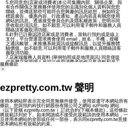
5.您同意您(店家或消費者)本公司集團內部、關係企業、與
有合作關係之業務夥伴使用您的去識別化個人資料與您您
聯絡，並傳送那些可能符合您興趣的訊息給您，例如特定
標題廣告、優惠內容、行政通知、產品內容及有關您使用
網站的訊息。透過接受會員合約及隱私權政策，您明示同
意收取此項訊息。如不願意,可以利用電子郵件和服務人員
聯絡請客服取消功能。
6.針對已註冊認證店家或是消費者，當執行預約或是線上
支付，平台營運需求將會使用 email，姓名，手機，授權
之通訊帳號，來推播系統資訊或提醒訊息，以提升服務體
驗價值。如不願意,可以利用電子郵件和服務人員聯絡請客
服取消功能。
7.店家端服務人員資料 (舉例拍照或是地理資訊) 同意僅提
供所屬店家管理人員可以使用消費者的作品集資料和員工
服務條款
打卡個人圖像行為。本公司及ezPretty平台不會做任何使
×
用。
三、本公司對您個人資料的揭露
1.基於現有服務平台的監管環境，預約科技保證不會揭露
ezpretty.com.tw 聲明
任何店家的營運資訊，且預約科技和店家均不能洩露消費
者的個人資料。然而，在某些情況下，本公司可能會因受
政府要求或法律規定，而被迫向政府或第三方提供資料。
第三方也可能非法地攔截或存取傳輸的私人通訊，或會員
使用本網站即表示完全同意無條件接受，使用並遵守本網站所有
可能濫用或誤用從本公司網站獲得的您的資料。因此，儘
條款。您與預約科技行銷股份有限公司之網站 ezPretty 網站
管本公司使用企業標準的保護措施來保護您的隱私，本公
（以下皆稱 ezpretty.com.tw ）訂此合約(下稱本條款)，這些條款
司並未承諾您的個人識別資料或私人通訊將永遠保密。
將規範詳列於下。如未閱讀或不接受此規範請勿使用本網站，一
2.根據本公司的政策，本公司不會將涉及您的個人識別資
旦使用本網站的全部或任何一部份，表示同ezpretty.com.tw意接
料出租或出售給第三方。
受本網站所有規範的約束。
3. 本公司、所屬集團、關係企業或與其合作行銷之第三方