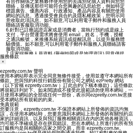
有合作關係之業務夥伴使用您的去識別化個人資料與您您
聯絡，並傳送那些可能符合您興趣的訊息給您，例如特定
標題廣告、優惠內容、行政通知、產品內容及有關您使用
網站的訊息。透過接受會員合約及隱私權政策，您明示同
意收取此項訊息。如不願意,可以利用電子郵件和服務人員
聯絡請客服取消功能。
6.針對已註冊認證店家或是消費者，當執行預約或是線上
支付，平台營運需求將會使用 email，姓名，手機，授權
之通訊帳號，來推播系統資訊或提醒訊息，以提升服務體
驗價值。如不願意,可以利用電子郵件和服務人員聯絡請客
服取消功能。
7.店家端服務人員資料 (舉例拍照或是地理資訊) 同意僅提
服務條款
供所屬店家管理人員可以使用消費者的作品集資料和員工
×
打卡個人圖像行為。本公司及ezPretty平台不會做任何使
用。
ezpretty.com.tw 聲明
三、本公司對您個人資料的揭露
使用本網站即表示完全同意無條件接受，使用並遵守本網站所有
1.基於現有服務平台的監管環境，預約科技保證不會揭露
條款。您與預約科技行銷股份有限公司之網站 ezPretty 網站
任何店家的營運資訊，且預約科技和店家均不能洩露消費
（以下皆稱 ezpretty.com.tw ）訂此合約(下稱本條款)，這些條款
者的個人資料。然而，在某些情況下，本公司可能會因受
將規範詳列於下。如未閱讀或不接受此規範請勿使用本網站，一
政府要求或法律規定，而被迫向政府或第三方提供資料。
旦使用本網站的全部或任何一部份，表示同ezpretty.com.tw意接
第三方也可能非法地攔截或存取傳輸的私人通訊，或會員
受本網站所有規範的約束。
可能濫用或誤用從本公司網站獲得的您的資料。因此，儘
免責規範
管本公司使用企業標準的保護措施來保護您的隱私，本公
您要注意，ezpretty.com.tw 不保證本網站上所發佈的資訊均無
司並未承諾您的個人識別資料或私人通訊將永遠保密。
誤，在使用本網站時，您要意識到本網站上所發佈的有關預約店
2.根據本公司的政策，本公司不會將涉及您的個人識別資
家的詳細資訊，以及與預訂服務相關資訊在內的其他各種資訊，
料出租或出售給第三方。
均可能不準確或是存在拼寫錯誤。您在本網站上所進行的所有預
3. 本公司、所屬集團、關係企業或與其合作行銷之第三方
訂服務均是與相關的店家之間交易，而非 ezpretty.com.tw。
業務合作公司會在您同意之情形下，始得利用您的個人資
ezpretty.com.tw僅是便於您能夠通過我們，預訂相對應的服務。