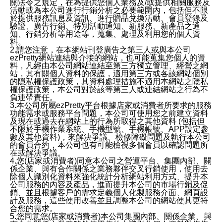
關法令之規定，在為提供您個人業務及/或提供相關服務及
活動或為本公司進行行銷分析之必要範圍內，包括但不限
於提供服務訊息及資訊、進行贈品兌換活動、會員登錄及
驗證、廣告行銷、特別活動通知、新服務、新產品之通
知、行銷分析等用途等，蒐集、處理及利用您的個人資
料。
2.請您注意，在本網站刊登廣告之第三人或與本公司
ezPretty網站連結與介接的網站，也可能蒐集您個人的資
料，凡經由本公司網站連結至第三方獨立管理、經營之網
站，其有關個人資料的保護，適用第三方或各該網站個別
的隱私權保護政策，其資料處理措施不適用本網站之隱私
權保護政策，本公司對於該等第三人或連結網站之行為不
負連帶責任。
3.本公司所屬ezPretty平台根據店家或消費者所要求的服務
功能需求或服務平台問題，本公司可使用您之前建立資料
及現在或過去在網站上的行為所取得之其他資料 (包括但
不限於手機作業系統、手機型號、手機帳號、APP設定參
數及其他資料)，來解決爭議、檢修障礙問題及執行本公司
的會員合約，本公司也有可能檢視多個會員以確認問題所
在或解決爭議。
4.您(店家或消費者)同意本公司之營運平台、集團內部、關
係企業、與有合作關係之業務夥伴交叉行銷使用，使用去
除個人識別化資料來強化統計分析網站利用方式、提升本
公司服務的內容及產品，進而提升本公司的市場行銷及促
銷、並且根據客戶的需求定義個人化製服務介面、網頁設
計及服務，這些使用改善並且調整本公司的網站使其更符
合您的需求。
5.您同意您(店家或消費者)本公司集團內部、關係企業、與