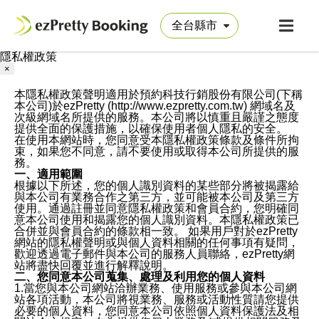
隱私權政策
×
本隱私權政策聲明適用於預約科技行銷股份有限公司(下稱
本公司)於ezPretty (http://www.ezpretty.com.tw) 網域名及
次級網域名所提供的服務。本公司將以慎重且嚴謹之態度
提供全面的保護措施，以確保使用者個人隱私的安全。
在使用本網站時，您同意受本隱私權政策條款及條件所拘
束，如果您不同意，請不要使用或取得本公司所提供的服
務。
一、適用範圍
根據以下所述，您的個人識別資料的某些部分將被揭露給
與本公司有業務合作之第三方，並可能被本公司及第三方
使用。通過註冊並同意隱私權政策和會員合約，您明確同
意本公司使用和揭露您的個人識別資料。本隱私權政策已
合併並與會員合約的條款相一致。 如果用戶對於ezPretty
網站的隱私權聲明或與個人資料相關的任何事項有疑問，
歡迎透過電子郵件與本公司的服務人員聯絡，ezPretty網
站將盡快回覆並進行解釋說明。
二、您同意本公司蒐集、處理及利用您的個人資料
1.當您與本公司網站洽辦業務、使用服務或參與本公司網
站各項活動，本公司將視業務、服務或活動性質請您提供
必要的個人資料，您同意本公司依照個人資料保護法及相