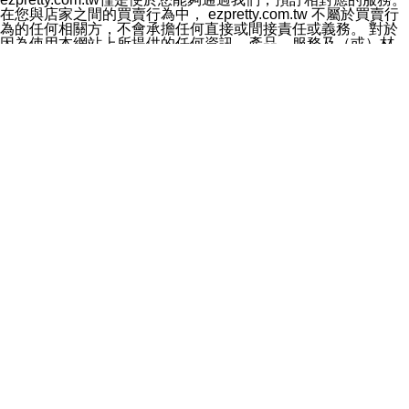
料於行銷活動資訊、商品訊息或新服務等相關行銷，且於
在您與店家之間的買賣行為中， ezpretty.com.tw 不屬於買賣行
首次行銷時，將提供您表示拒絕行銷之方式，本公司不會
為的任何相關方，不會承擔任何直接或間接責任或義務。 對於
向您索取相關費用。如您拒絕接受行銷服務或嗣後欲拒絕
因為使用本網站上所提供的任何資訊、產品、服務及（或）材
時，均可隨時通知本公司，本公司、所屬集團、關係企業
料，而產生或導致的任何損失或損害，ezpretty.com.tw 及其管
或與其合作行銷之第三方業務合作公司或第三方業務合作
理人員、員工或代表人均對此不承擔任何責任。 儘管
公司將立即停止利用您的個人資料行銷。
ezpretty.com.tw 已經盡了適當努力確保本網站上所列的服務符
四、個人資料利用之期間、地區、對象及方式如下
合合理的標準，仍不得將本網站內所列出的任何服務視為
1.期間：您同意於本公司存續期間或依法令之資料保存期
ezpretty.com.tw 推薦的服務，或是認為其代表該服務將會適用
間內，以及您的個人資料蒐集之目的消失或期限屆滿時，
於該用戶。如果該服務不適用於您，ezpretty.com.tw 將對此不
本公司得繼續保存、處理或利用您的個人資料。
承擔任何責任。
2.地區：就中華民國領域內。
網站使用者的守法義務及承諾
3.對象：本公司所屬公司(本公司)及其分公司、本公司之關
本條款構成您與 ezPretty 間之有效契約。 本條款中如有一部無
係企業、其他與本公司有業務往來或合作之機構。
效時，不影響其他條款之效力。 本條款如有未盡之處，雙方均
4.方式：以電話、簡訊、電子郵件、紙本或其他合於當時
應依誠實信用、平等互惠原則，共商解決之道。
科技之適當方式作個人資料之利用，(包括任何依法得利用
年齡和責任
之方式，但不限於使用於本網站或與外部合作之行銷)並於
你向 ezpretty.com.tw您確認您已經達到使用本網站的合法年
法令容許之範圍內，為行銷建檔、揭露、轉介或交互運用
齡。可以針對您在使用本網站時產生的任何責任，形成有約束力
予本公司及其合作對象。
的法律責任。您理解使用本網站時及他人使用您的登錄資訊使用
五、個人資料之類別
本網站時所產生的交易責任。
本聲明所指之個人資料類別如下:
網站連結
1.您提供之資料，包括您的姓名、性別、連絡方式(包括但
本網站可能包含有通往ezpretty.com.tw以外的其他方所運營網站
不限於電話、E-MAIL及地址等)、服務單位、職稱、為完
的超連結。此類超連結僅提供用於參考。此類網站不是由
成收款或付款所需之資料、IＰ位址、及其他得以直接或間
ezpretty.com.tw 控制，我們對其內容不承擔任何責任。在本網
接識別使用者身分之個人資料，及執行職務或業務之必要
站上加入通往此類網站的超連結，並非暗示我們贊同此類網站上
範圍內所需蒐集、處理及利用的個人資料。
的材料或是與其經營人之間存在任何聯繫。
2.為提升服務品質，本公司會依照所提供服務之性質，記
智慧財產權聲明
錄使用者的IP位址、以及在本公司內的瀏覽活動(例如，使
本網站上的所有資訊、內容、圖片、文字、聲音、圖像22、按
用者所使用的軟硬體、所點選的網頁)等資料，但是這些資
鈕、商標、服務標章及商品名稱均受中華民國國家法律及國際條