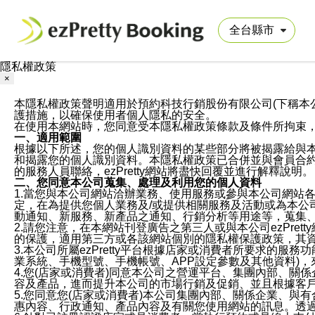
隱私權政策
×
本隱私權政策聲明適用於預約科技行銷股份有限公司(下稱本公司)於ezP
護措施，以確保使用者個人隱私的安全。
在使用本網站時，您同意受本隱私權政策條款及條件所拘束
一、適用範圍
根據以下所述，您的個人識別資料的某些部分將被揭露給與
和揭露您的個人識別資料。本隱私權政策已合併並與會員合約的
的服務人員聯絡，ezPretty網站將盡快回覆並進行解釋說明。
二、您同意本公司蒐集、處理及利用您的個人資料
1.當您與本公司網站洽辦業務、使用服務或參與本公司網站
定，在為提供您個人業務及/或提供相關服務及活動或為本
動通知、新服務、新產品之通知、行銷分析等用途等，蒐集
2.請您注意，在本網站刊登廣告之第三人或與本公司ezPr
的保護，適用第三方或各該網站個別的隱私權保護政策，其
3.本公司所屬ezPretty平台根據店家或消費者所要求的
業系統、手機型號、手機帳號、APP設定參數及其他資料)
4.您(店家或消費者)同意本公司之營運平台、集團內部、
容及產品，進而提升本公司的市場行銷及促銷、並且根據客
5.您同意您(店家或消費者)本公司集團內部、關係企業、
惠內容、行政通知、產品內容及有關您使用網站的訊息。透過