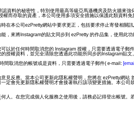
。
您個人辨認資料的秘密性，特別使用最高等級亞馬遜機房及防火牆來
失及未經授權而存取的資產，本公司使用多項安全措施以保護此類資料
在本公司ezPretty網站中要求更正，包括要求停止寄發相關
步功能，來將Instagram的貼文同步到 ezPretty 的作品集，使
步功能，您可以於任何時間取消您的 Instagram 授權，只需要
授權資料，並完全清除您透過此功能所同步的Instagram貼文
時間取消您的帳號或是資料，只需要透過電子郵件( e-mail:
[emai
應。當本公司更新此隱私權聲明，您將在 ezPretty網站 首頁
定會先更新隱私權聲明才會接著執行該項變更措施。本公司鼓勵您定
任何人。在您完成個人化服務之使用後，請務必記得登出帳號。
區。
並傳送或宣傳本網站各項服務之資料或電子郵件供您參考。您能
入本公司/本服務好友，您仍可接收到通知型訊息。
限，以廣告或其他目的的訊息皆不會被傳送。滿足以下三個條件