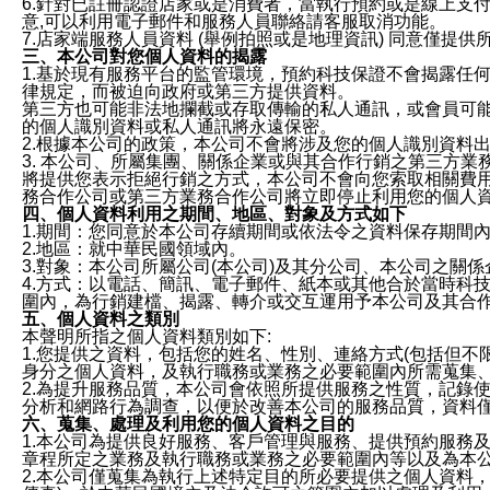
6.針對已註冊認證店家或是消費者，當執行預約或是線上支付
意,可以利用電子郵件和服務人員聯絡請客服取消功能。
7.店家端服務人員資料 (舉例拍照或是地理資訊) 同意僅提
三、本公司對您個人資料的揭露
1.基於現有服務平台的監管環境，預約科技保證不會揭露任
律規定，而被迫向政府或第三方提供資料。
第三方也可能非法地攔截或存取傳輸的私人通訊，或會員可
的個人識別資料或私人通訊將永遠保密。
2.根據本公司的政策，本公司不會將涉及您的個人識別資料
3. 本公司、所屬集團、關係企業或與其合作行銷之第三方
將提供您表示拒絕行銷之方式，本公司不會向您索取相關費
務合作公司或第三方業務合作公司將立即停止利用您的個人
四、個人資料利用之期間、地區、對象及方式如下
1.期間：您同意於本公司存續期間或依法令之資料保存期間
2.地區：就中華民國領域內。
3.對象：本公司所屬公司(本公司)及其分公司、本公司之關
4.方式：以電話、簡訊、電子郵件、紙本或其他合於當時科
圍內，為行銷建檔、揭露、轉介或交互運用予本公司及其合
五、個人資料之類別
本聲明所指之個人資料類別如下:
1.您提供之資料，包括您的姓名、性別、連絡方式(包括但不
身分之個人資料，及執行職務或業務之必要範圍內所需蒐集
2.為提升服務品質，本公司會依照所提供服務之性質，記錄
分析和網路行為調查，以便於改善本公司的服務品質，資料
六、蒐集、處理及利用您的個人資料之目的
1.本公司為提供良好服務、客戶管理與服務、提供預約服務
章程所定之業務及執行職務或業務之必要範圍內等以及為本
2.本公司僅蒐集為執行上述特定目的所必要提供之個人資料