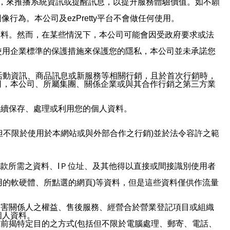
帳號，來推播系統資訊或提醒訊息，以提升服務體驗價值。如不願
行為。本公司及ezPretty平台不會做任何使用。
資料。然而，在某些情況下，本公司可能會因受政府要求或法
使用企業標準的保護措施來保護您的隱私，本公司並未承諾您
活動資訊、商品訊息或新服務等相關行銷，且於首次行銷時，
司，本公司、所屬集團、關係企業或與其合作行銷之第三方業
繼續保存、處理或利用您的個人資料。
但不限於使用於本網站或與外部合作之行銷)並於法令容許之範
或付款所需之資料、IＰ位址、及其他得以直接或間接識別使用者
用的軟硬體、所點選的網頁)等資料，但是這些資料僅供作流量
利害關係人之權益、售後服務、經營合於營業登記項目或組織
個人資料。
前揭特定目的之方式(包括但不限於電腦處理、郵寄、電話、