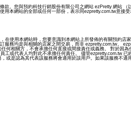
號碼比對相符。
息。
預約科技行銷股份有限公司之網站 ezPretty 網站 （以下皆稱 
網站的全部或任何一部份，表示同ezpretty.com.tw意
的資訊均無誤，在使用本網站時，您要意識到本網站上所發佈的有關預
官方帳號或認證官方帳號的通知型訊息。
相關的店家之間交易，而非 ezpretty.com.tw。 ezpr
屬於買賣行為的任何相關方，不會承擔任何直接或間接責任或義務。 
人員、員工或代表人均對此不承擔任何責任。 儘管ezpretty.co
薦的服務，或是認為其代表該服務將會適用於該用戶。如果該服務不適用於您，
有一部無效時，不影響其他條款之效力。 本條款如有未盡之處，雙方
的合法年齡。可以針對您在使用本網站時產生的任何責任，形成有約束