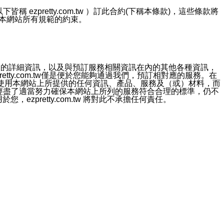
ezpretty.com.tw ）訂此合約(下稱本條款)，這些條款將
接受本網站所有規範的約束。
約店家的詳細資訊，以及與預訂服務相關資訊在內的其他各種資訊，
etty.com.tw僅是便於您能夠通過我們，預訂相對應的服務。在
對於因為使用本網站上所提供的任何資訊、產品、服務及（或）材料，而
m.tw 已經盡了適當努力確保本網站上所列的服務符合合理的標準，仍不
ezpretty.com.tw 將對此不承擔任何責任。
均應依誠實信用、平等互惠原則，共商解決之道。
力的法律責任。您理解使用本網站時及他人使用您的登錄資訊使用本