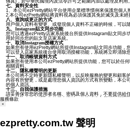
傳真)，於中華民國境內及法令許可之範圍內加以處理及利用
七、資料安全性
1、本公司ezPretty網站平台使用企業標準慣例來保護
2.本公司ezPretty網站將資料視為必須保護其免於滅
八、查詢或更正的方式
用戶個人資料有變更、或發現個人資料不正確的時候，可以隨時
九、Instagram貼文同步功能
您可以透過ezPretty店家系統後台所提供Instagram貼文同
用於同步您的貼文至店家系統。
十、取消Instagram授權方式
如果您有使用ezPretty網站所提供Instagram貼文同
可以登入店家系統後台使用取消授權功能，系統將立即清除您的
十一、取消帳號資料方式
如果您有使用本公司ezPretty網站所提供功能，您可以於任何
相關資料。
十二、隱私權聲明的更新
本公司將不定時更新隱私權聲明，以反映服務的變更和顧客的意見反
內容有所變更，或是處理您個人資訊的方式有所變動，本公司一
的個人資訊。
十三、自我保護措施
請妥善保管您的使用者名稱、密碼及個人資料，不要提供給
窗，以防止他人讀取您的個人資料、信件或進入所機關管理
服務條款
十四、傳送宣傳本站資訊或電子郵件之政策
×
您同意本公司網站，透過您所提供的郵件地址與您取得聯絡
停止接收這些資料或電子郵件。
十五、訊息通知
ezpretty.com.tw 聲明
本公司/本服務將以通知型訊息傳送重要訊息給您。即使未加
本公司/本服務傳送之通知型訊息以對您有效且重要的訊息為