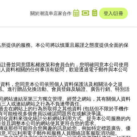
關於潮流串
店家合作
登入/註冊
域名及次級網域名所提供的服務。本公司將以慎重且嚴謹之態度提供全面的保
過註冊並同意隱私權政策和會員合約，您明確同意本公司使用
與個人資料相關的任何事項有疑問，歡迎透過電子郵件與本公司
人資料，您同意本公司依照個人資料保護法及相關法令之規
訊、進行贈品兌換活動、會員登錄及驗證、廣告行銷、特別活
本公司網站連結至第三方獨立管理、經營之網站，其有關個人資料
第三人或連結網站之行為不負連帶責任。
或過去在網站上的行為所取得之其他資料 (包括但不限於手機作
也有可能檢視多個會員以確認問題所在或解決爭議。
識別化資料來強化統計分析網站利用方式、提升本公司服務的內
善並且調整本公司的網站使其更符合您的需求。
並傳送那些可能符合您興趣的訊息給您，例如特定標題廣告、優
意,可以利用電子郵件和服務人員聯絡請客服取消功能。