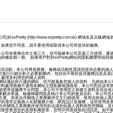
retty (http://www.ezpretty.com.tw) 網
，如果您不同意，請不要使用或取得本公司所提供的服務。
本公司有業務合作之第三方，並可能被本公司及第三方使用。通
條款相一致。 如果用戶對於ezPretty網站的隱私權聲明或
各項活動，本公司將視業務、服務或活動性質請您提供必要的個
公司進行行銷分析之必要範圍內，包括但不限於提供服務訊息及資
、處理及利用您的個人資料。
etty網站連結與介接的網站，也可能蒐集您個人的資料，凡經由
資料處理措施不適用本網站之隱私權保護政策，本公司對於該等
服務功能需求或服務平台問題，本公司可使用您之前建立資料及現在
，來解決爭議、檢修障礙問題及執行本公司的會員合約，本公司
關係企業、與有合作關係之業務夥伴交叉行銷使用，使用去除個人
戶的需求定義個人化製服務介面、網頁設計及服務，這些使用改
與有合作關係之業務夥伴使用您的去識別化個人資料與您您聯絡，
接受會員合約及隱私權政策，您明示同意收取此項訊息。如不願