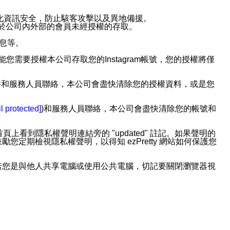
強化資訊安全，防止駭客攻擊以及異地備援。
免於公司內外部的會員未經授權的存取。
訊息等。
用此功能您需要授權本公司存取您的Instagram帳號，您的授權將僅
透過電子郵件和服務人員聯絡，本公司會盡快清除您的授權資料，或是您
。
l protected]
)和服務人員聯絡，本公司會盡快清除您的帳號和
上看到隱私權聲明連結旁的 "updated" 註記。如果聲明的
期檢視隱私權聲明，以得知 ezPretty 網站如何保護您
若您是與他人共享電腦或使用公共電腦，切記要關閉瀏覽器視
依照該資料或電子郵件所指示之方法、說明或功能連結，隨時
者，將可收到通知型訊息。