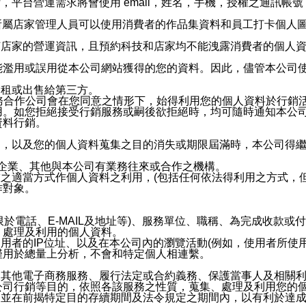
，平台營運需求將會使用 email，姓名，手機，授權之通訊
供所屬店家管理人員可以使用消費者的作品集資料和員工打卡個人圖像
何店家的營運資訊，且預約科技和店家均不能洩露消費者的個人
能濫用或誤用從本公司網站獲得的您的資料。因此，儘管本公司
出租或出售給第三方。
業務合作公司會在您同意之情形下，始得利用您的個人資料於行銷
用。如您拒絕接受行銷服務或嗣後欲拒絕時，均可隨時通知本公
資料行銷。
內，以及您的個人資料蒐集之目的消失或期限屆滿時，本公司得
係企業、其他與本公司有業務往來或合作之機構。
技之適當方式作個人資料之利用，(包括任何依法得利用之方式，
作對象。
限於電話、E-MAIL及地址等)、服務單位、職稱、為完成收款
、處理及利用的個人資料。
使用者的IP位址、以及在本公司內的瀏覽活動(例如，使用者所使
僅用於總量上分析，不會和特定個人相連繫。
及其他電子商務服務、履行法定或合約義務、保護當事人及相關
公司行銷等目的，依照各該服務之性質，蒐集、處理及利用您的
，並在前揭特定目的存續期間及法令規定之期間內，以有利於達成