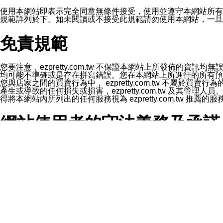
1.LINE 帳號設定的電話號碼與本公司/本服務所傳來的電話
2.該 LINE 帳號已在 LINE APP 設定中，同意接收通知型訊
使用本網站即表示完全同意無條件接受，使用並遵守本網站所有條款。您與
3.LINE 帳號未封鎖傳送訊息之 LINE 官方帳號。
規範詳列於下。如未閱讀或不接受此規範請勿使用本網站，一旦使用本
欲變更通知型訊息的設定，操作如下：
1.點選「主頁」＞「設定」
免責規範
2.點選「隱私設定」
3.點選「提供使用資料」
4.點選「LINE通知型訊息」
5.開關「接收LINE通知型訊息」
您要注意，ezpretty.com.tw 不保證本網站上所發佈
❗️關閉「接收通知型訊息」後，將不會接收到來自任何企業
均可能不準確或是存在拼寫錯誤。您在本網站上所進行的所有預訂服務均是與
您與店家之間的買賣行為中， ezpretty.com.tw 不
產生或導致的任何損失或損害，ezpretty.com.tw 及其管理
得將本網站內所列出的任何服務視為 ezpretty.com.tw 推
網站使用者的守法義務及承諾
本條款構成您與 ezPretty 間之有效契約。 本條款中如
年齡和責任
你向 ezpretty.com.tw您確認您已經達到使用本網站
網站時所產生的交易責任。