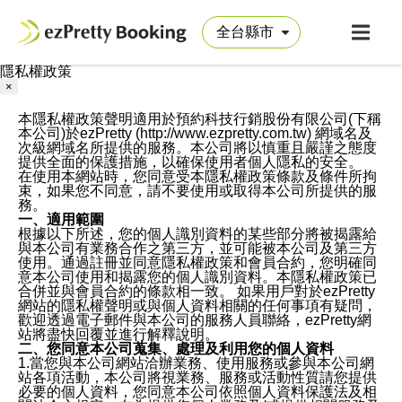
隱私權政策
×
本隱私權政策聲明適用於預約科技行銷股份有限公司(下稱
本公司)於ezPretty (http://www.ezpretty.com.tw) 網域名及
次級網域名所提供的服務。本公司將以慎重且嚴謹之態度
提供全面的保護措施，以確保使用者個人隱私的安全。
在使用本網站時，您同意受本隱私權政策條款及條件所拘
束，如果您不同意，請不要使用或取得本公司所提供的服
務。
一、適用範圍
根據以下所述，您的個人識別資料的某些部分將被揭露給
與本公司有業務合作之第三方，並可能被本公司及第三方
使用。通過註冊並同意隱私權政策和會員合約，您明確同
意本公司使用和揭露您的個人識別資料。本隱私權政策已
合併並與會員合約的條款相一致。 如果用戶對於ezPretty
網站的隱私權聲明或與個人資料相關的任何事項有疑問，
歡迎透過電子郵件與本公司的服務人員聯絡，ezPretty網
站將盡快回覆並進行解釋說明。
二、您同意本公司蒐集、處理及利用您的個人資料
1.當您與本公司網站洽辦業務、使用服務或參與本公司網
站各項活動，本公司將視業務、服務或活動性質請您提供
必要的個人資料，您同意本公司依照個人資料保護法及相