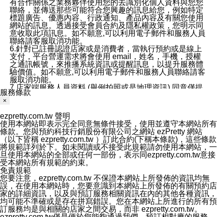
有合作關係之業務夥伴使用您的去識別化個人資料與您您
聯絡，並傳送那些可能符合您興趣的訊息給您，例如特定
標題廣告、優惠內容、行政通知、產品內容及有關您使用
網站的訊息。透過接受會員合約及隱私權政策，您明示同
意收取此項訊息。如不願意,可以利用電子郵件和服務人員
聯絡請客服取消功能。
6.針對已註冊認證店家或是消費者，當執行預約或是線上
支付，平台營運需求將會使用 email，姓名，手機，授權
之通訊帳號，來推播系統資訊或提醒訊息，以提升服務體
驗價值。如不願意,可以利用電子郵件和服務人員聯絡請客
服取消功能。
7.店家端服務人員資料 (舉例拍照或是地理資訊) 同意僅提
服務條款
供所屬店家管理人員可以使用消費者的作品集資料和員工
×
打卡個人圖像行為。本公司及ezPretty平台不會做任何使
用。
ezpretty.com.tw 聲明
三、本公司對您個人資料的揭露
使用本網站即表示完全同意無條件接受，使用並遵守本網站所有
1.基於現有服務平台的監管環境，預約科技保證不會揭露
條款。您與預約科技行銷股份有限公司之網站 ezPretty 網站
任何店家的營運資訊，且預約科技和店家均不能洩露消費
（以下皆稱 ezpretty.com.tw ）訂此合約(下稱本條款)，這些條款
者的個人資料。然而，在某些情況下，本公司可能會因受
將規範詳列於下。如未閱讀或不接受此規範請勿使用本網站，一
政府要求或法律規定，而被迫向政府或第三方提供資料。
旦使用本網站的全部或任何一部份，表示同ezpretty.com.tw意接
第三方也可能非法地攔截或存取傳輸的私人通訊，或會員
受本網站所有規範的約束。
可能濫用或誤用從本公司網站獲得的您的資料。因此，儘
免責規範
管本公司使用企業標準的保護措施來保護您的隱私，本公
您要注意，ezpretty.com.tw 不保證本網站上所發佈的資訊均無
司並未承諾您的個人識別資料或私人通訊將永遠保密。
誤，在使用本網站時，您要意識到本網站上所發佈的有關預約店
2.根據本公司的政策，本公司不會將涉及您的個人識別資
家的詳細資訊，以及與預訂服務相關資訊在內的其他各種資訊，
料出租或出售給第三方。
均可能不準確或是存在拼寫錯誤。您在本網站上所進行的所有預
3. 本公司、所屬集團、關係企業或與其合作行銷之第三方
訂服務均是與相關的店家之間交易，而非 ezpretty.com.tw。
業務合作公司會在您同意之情形下，始得利用您的個人資
ezpretty.com.tw僅是便於您能夠通過我們，預訂相對應的服務。