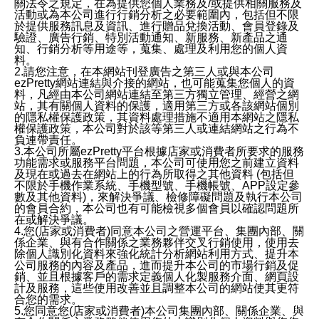
關法令之規定，在為提供您個人業務及/或提供相關服務及
活動或為本公司進行行銷分析之必要範圍內，包括但不限
於提供服務訊息及資訊、進行贈品兌換活動、會員登錄及
驗證、廣告行銷、特別活動通知、新服務、新產品之通
知、行銷分析等用途等，蒐集、處理及利用您的個人資
料。
2.請您注意，在本網站刊登廣告之第三人或與本公司
ezPretty網站連結與介接的網站，也可能蒐集您個人的資
料，凡經由本公司網站連結至第三方獨立管理、經營之網
站，其有關個人資料的保護，適用第三方或各該網站個別
的隱私權保護政策，其資料處理措施不適用本網站之隱私
權保護政策，本公司對於該等第三人或連結網站之行為不
負連帶責任。
3.本公司所屬ezPretty平台根據店家或消費者所要求的服務
功能需求或服務平台問題，本公司可使用您之前建立資料
及現在或過去在網站上的行為所取得之其他資料 (包括但
不限於手機作業系統、手機型號、手機帳號、APP設定參
數及其他資料)，來解決爭議、檢修障礙問題及執行本公司
的會員合約，本公司也有可能檢視多個會員以確認問題所
在或解決爭議。
4.您(店家或消費者)同意本公司之營運平台、集團內部、關
係企業、與有合作關係之業務夥伴交叉行銷使用，使用去
除個人識別化資料來強化統計分析網站利用方式、提升本
公司服務的內容及產品，進而提升本公司的市場行銷及促
銷、並且根據客戶的需求定義個人化製服務介面、網頁設
計及服務，這些使用改善並且調整本公司的網站使其更符
合您的需求。
5.您同意您(店家或消費者)本公司集團內部、關係企業、與