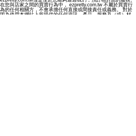
料於行銷活動資訊、商品訊息或新服務等相關行銷，且於
在您與店家之間的買賣行為中， ezpretty.com.tw 不屬於買賣行
首次行銷時，將提供您表示拒絕行銷之方式，本公司不會
為的任何相關方，不會承擔任何直接或間接責任或義務。 對於
向您索取相關費用。如您拒絕接受行銷服務或嗣後欲拒絕
因為使用本網站上所提供的任何資訊、產品、服務及（或）材
時，均可隨時通知本公司，本公司、所屬集團、關係企業
料，而產生或導致的任何損失或損害，ezpretty.com.tw 及其管
或與其合作行銷之第三方業務合作公司或第三方業務合作
理人員、員工或代表人均對此不承擔任何責任。 儘管
公司將立即停止利用您的個人資料行銷。
ezpretty.com.tw 已經盡了適當努力確保本網站上所列的服務符
四、個人資料利用之期間、地區、對象及方式如下
合合理的標準，仍不得將本網站內所列出的任何服務視為
1.期間：您同意於本公司存續期間或依法令之資料保存期
ezpretty.com.tw 推薦的服務，或是認為其代表該服務將會適用
間內，以及您的個人資料蒐集之目的消失或期限屆滿時，
於該用戶。如果該服務不適用於您，ezpretty.com.tw 將對此不
本公司得繼續保存、處理或利用您的個人資料。
承擔任何責任。
2.地區：就中華民國領域內。
網站使用者的守法義務及承諾
3.對象：本公司所屬公司(本公司)及其分公司、本公司之關
本條款構成您與 ezPretty 間之有效契約。 本條款中如有一部無
係企業、其他與本公司有業務往來或合作之機構。
效時，不影響其他條款之效力。 本條款如有未盡之處，雙方均
4.方式：以電話、簡訊、電子郵件、紙本或其他合於當時
應依誠實信用、平等互惠原則，共商解決之道。
科技之適當方式作個人資料之利用，(包括任何依法得利用
年齡和責任
之方式，但不限於使用於本網站或與外部合作之行銷)並於
你向 ezpretty.com.tw您確認您已經達到使用本網站的合法年
法令容許之範圍內，為行銷建檔、揭露、轉介或交互運用
齡。可以針對您在使用本網站時產生的任何責任，形成有約束力
予本公司及其合作對象。
的法律責任。您理解使用本網站時及他人使用您的登錄資訊使用
五、個人資料之類別
本網站時所產生的交易責任。
本聲明所指之個人資料類別如下:
網站連結
1.您提供之資料，包括您的姓名、性別、連絡方式(包括但
本網站可能包含有通往ezpretty.com.tw以外的其他方所運營網站
不限於電話、E-MAIL及地址等)、服務單位、職稱、為完
的超連結。此類超連結僅提供用於參考。此類網站不是由
成收款或付款所需之資料、IＰ位址、及其他得以直接或間
ezpretty.com.tw 控制，我們對其內容不承擔任何責任。在本網
接識別使用者身分之個人資料，及執行職務或業務之必要
站上加入通往此類網站的超連結，並非暗示我們贊同此類網站上
範圍內所需蒐集、處理及利用的個人資料。
的材料或是與其經營人之間存在任何聯繫。
2.為提升服務品質，本公司會依照所提供服務之性質，記
智慧財產權聲明
錄使用者的IP位址、以及在本公司內的瀏覽活動(例如，使
本網站上的所有資訊、內容、圖片、文字、聲音、圖像22、按
用者所使用的軟硬體、所點選的網頁)等資料，但是這些資
鈕、商標、服務標章及商品名稱均受中華民國國家法律及國際條