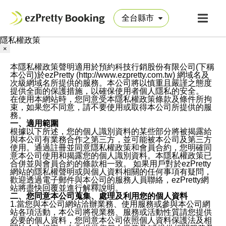
隱私權政策
×
本隱私權政策聲明適用於預約科技行銷股份有限公司(下稱
本公司)於ezPretty (http://www.ezpretty.com.tw) 網域名及
次級網域名所提供的服務。本公司將以慎重且嚴謹之態度
提供全面的保護措施，以確保使用者個人隱私的安全。
在使用本網站時，您同意受本隱私權政策條款及條件所拘
束，如果您不同意，請不要使用或取得本公司所提供的服
務。
一、適用範圍
根據以下所述，您的個人識別資料的某些部分將被揭露給
與本公司有業務合作之第三方，並可能被本公司及第三方
使用。通過註冊並同意隱私權政策和會員合約，您明確同
意本公司使用和揭露您的個人識別資料。本隱私權政策已
合併並與會員合約的條款相一致。 如果用戶對於ezPretty
網站的隱私權聲明或與個人資料相關的任何事項有疑問，
歡迎透過電子郵件與本公司的服務人員聯絡，ezPretty網
站將盡快回覆並進行解釋說明。
二、您同意本公司蒐集、處理及利用您的個人資料
1.當您與本公司網站洽辦業務、使用服務或參與本公司網
站各項活動，本公司將視業務、服務或活動性質請您提供
必要的個人資料，您同意本公司依照個人資料保護法及相