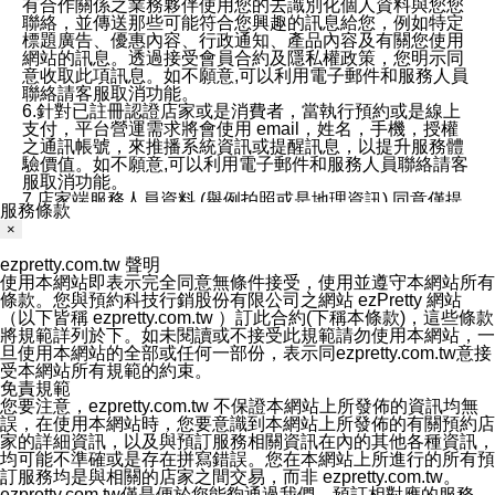
有合作關係之業務夥伴使用您的去識別化個人資料與您您
聯絡，並傳送那些可能符合您興趣的訊息給您，例如特定
標題廣告、優惠內容、行政通知、產品內容及有關您使用
網站的訊息。透過接受會員合約及隱私權政策，您明示同
意收取此項訊息。如不願意,可以利用電子郵件和服務人員
聯絡請客服取消功能。
6.針對已註冊認證店家或是消費者，當執行預約或是線上
支付，平台營運需求將會使用 email，姓名，手機，授權
之通訊帳號，來推播系統資訊或提醒訊息，以提升服務體
驗價值。如不願意,可以利用電子郵件和服務人員聯絡請客
服取消功能。
7.店家端服務人員資料 (舉例拍照或是地理資訊) 同意僅提
服務條款
供所屬店家管理人員可以使用消費者的作品集資料和員工
×
打卡個人圖像行為。本公司及ezPretty平台不會做任何使
用。
ezpretty.com.tw 聲明
三、本公司對您個人資料的揭露
使用本網站即表示完全同意無條件接受，使用並遵守本網站所有
1.基於現有服務平台的監管環境，預約科技保證不會揭露
條款。您與預約科技行銷股份有限公司之網站 ezPretty 網站
任何店家的營運資訊，且預約科技和店家均不能洩露消費
（以下皆稱 ezpretty.com.tw ）訂此合約(下稱本條款)，這些條款
者的個人資料。然而，在某些情況下，本公司可能會因受
將規範詳列於下。如未閱讀或不接受此規範請勿使用本網站，一
政府要求或法律規定，而被迫向政府或第三方提供資料。
旦使用本網站的全部或任何一部份，表示同ezpretty.com.tw意接
第三方也可能非法地攔截或存取傳輸的私人通訊，或會員
受本網站所有規範的約束。
可能濫用或誤用從本公司網站獲得的您的資料。因此，儘
免責規範
管本公司使用企業標準的保護措施來保護您的隱私，本公
您要注意，ezpretty.com.tw 不保證本網站上所發佈的資訊均無
司並未承諾您的個人識別資料或私人通訊將永遠保密。
誤，在使用本網站時，您要意識到本網站上所發佈的有關預約店
2.根據本公司的政策，本公司不會將涉及您的個人識別資
家的詳細資訊，以及與預訂服務相關資訊在內的其他各種資訊，
料出租或出售給第三方。
均可能不準確或是存在拼寫錯誤。您在本網站上所進行的所有預
3. 本公司、所屬集團、關係企業或與其合作行銷之第三方
訂服務均是與相關的店家之間交易，而非 ezpretty.com.tw。
業務合作公司會在您同意之情形下，始得利用您的個人資
ezpretty.com.tw僅是便於您能夠通過我們，預訂相對應的服務。