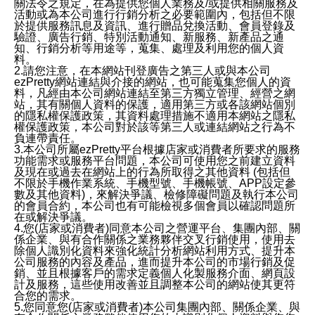
關法令之規定，在為提供您個人業務及/或提供相關服務及
活動或為本公司進行行銷分析之必要範圍內，包括但不限
於提供服務訊息及資訊、進行贈品兌換活動、會員登錄及
驗證、廣告行銷、特別活動通知、新服務、新產品之通
知、行銷分析等用途等，蒐集、處理及利用您的個人資
料。
2.請您注意，在本網站刊登廣告之第三人或與本公司
ezPretty網站連結與介接的網站，也可能蒐集您個人的資
料，凡經由本公司網站連結至第三方獨立管理、經營之網
站，其有關個人資料的保護，適用第三方或各該網站個別
的隱私權保護政策，其資料處理措施不適用本網站之隱私
權保護政策，本公司對於該等第三人或連結網站之行為不
負連帶責任。
3.本公司所屬ezPretty平台根據店家或消費者所要求的服務
功能需求或服務平台問題，本公司可使用您之前建立資料
及現在或過去在網站上的行為所取得之其他資料 (包括但
不限於手機作業系統、手機型號、手機帳號、APP設定參
數及其他資料)，來解決爭議、檢修障礙問題及執行本公司
的會員合約，本公司也有可能檢視多個會員以確認問題所
在或解決爭議。
4.您(店家或消費者)同意本公司之營運平台、集團內部、關
係企業、與有合作關係之業務夥伴交叉行銷使用，使用去
除個人識別化資料來強化統計分析網站利用方式、提升本
公司服務的內容及產品，進而提升本公司的市場行銷及促
銷、並且根據客戶的需求定義個人化製服務介面、網頁設
計及服務，這些使用改善並且調整本公司的網站使其更符
合您的需求。
5.您同意您(店家或消費者)本公司集團內部、關係企業、與