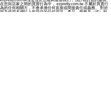
料於行銷活動資訊、商品訊息或新服務等相關行銷，且於
在您與店家之間的買賣行為中， ezpretty.com.tw 不屬於買賣行
首次行銷時，將提供您表示拒絕行銷之方式，本公司不會
為的任何相關方，不會承擔任何直接或間接責任或義務。 對於
向您索取相關費用。如您拒絕接受行銷服務或嗣後欲拒絕
因為使用本網站上所提供的任何資訊、產品、服務及（或）材
時，均可隨時通知本公司，本公司、所屬集團、關係企業
料，而產生或導致的任何損失或損害，ezpretty.com.tw 及其管
或與其合作行銷之第三方業務合作公司或第三方業務合作
理人員、員工或代表人均對此不承擔任何責任。 儘管
公司將立即停止利用您的個人資料行銷。
ezpretty.com.tw 已經盡了適當努力確保本網站上所列的服務符
四、個人資料利用之期間、地區、對象及方式如下
合合理的標準，仍不得將本網站內所列出的任何服務視為
1.期間：您同意於本公司存續期間或依法令之資料保存期
ezpretty.com.tw 推薦的服務，或是認為其代表該服務將會適用
間內，以及您的個人資料蒐集之目的消失或期限屆滿時，
於該用戶。如果該服務不適用於您，ezpretty.com.tw 將對此不
本公司得繼續保存、處理或利用您的個人資料。
承擔任何責任。
2.地區：就中華民國領域內。
網站使用者的守法義務及承諾
3.對象：本公司所屬公司(本公司)及其分公司、本公司之關
本條款構成您與 ezPretty 間之有效契約。 本條款中如有一部無
係企業、其他與本公司有業務往來或合作之機構。
效時，不影響其他條款之效力。 本條款如有未盡之處，雙方均
4.方式：以電話、簡訊、電子郵件、紙本或其他合於當時
應依誠實信用、平等互惠原則，共商解決之道。
科技之適當方式作個人資料之利用，(包括任何依法得利用
年齡和責任
之方式，但不限於使用於本網站或與外部合作之行銷)並於
你向 ezpretty.com.tw您確認您已經達到使用本網站的合法年
法令容許之範圍內，為行銷建檔、揭露、轉介或交互運用
齡。可以針對您在使用本網站時產生的任何責任，形成有約束力
予本公司及其合作對象。
的法律責任。您理解使用本網站時及他人使用您的登錄資訊使用
五、個人資料之類別
本網站時所產生的交易責任。
本聲明所指之個人資料類別如下:
網站連結
1.您提供之資料，包括您的姓名、性別、連絡方式(包括但
本網站可能包含有通往ezpretty.com.tw以外的其他方所運營網站
不限於電話、E-MAIL及地址等)、服務單位、職稱、為完
的超連結。此類超連結僅提供用於參考。此類網站不是由
成收款或付款所需之資料、IＰ位址、及其他得以直接或間
ezpretty.com.tw 控制，我們對其內容不承擔任何責任。在本網
接識別使用者身分之個人資料，及執行職務或業務之必要
站上加入通往此類網站的超連結，並非暗示我們贊同此類網站上
範圍內所需蒐集、處理及利用的個人資料。
的材料或是與其經營人之間存在任何聯繫。
2.為提升服務品質，本公司會依照所提供服務之性質，記
智慧財產權聲明
錄使用者的IP位址、以及在本公司內的瀏覽活動(例如，使
本網站上的所有資訊、內容、圖片、文字、聲音、圖像22、按
用者所使用的軟硬體、所點選的網頁)等資料，但是這些資
鈕、商標、服務標章及商品名稱均受中華民國國家法律及國際條