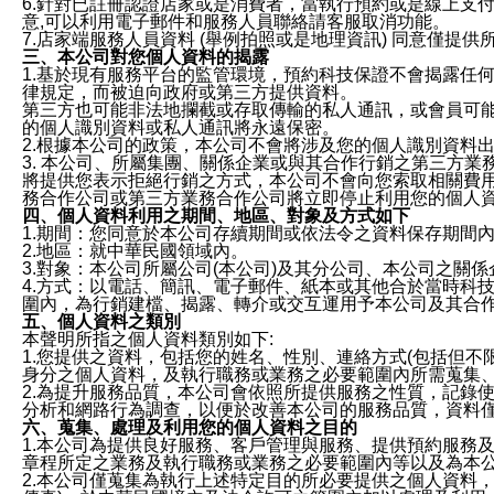
6.針對已註冊認證店家或是消費者，當執行預約或是線上支付
意,可以利用電子郵件和服務人員聯絡請客服取消功能。
7.店家端服務人員資料 (舉例拍照或是地理資訊) 同意僅提
三、本公司對您個人資料的揭露
1.基於現有服務平台的監管環境，預約科技保證不會揭露任
律規定，而被迫向政府或第三方提供資料。
第三方也可能非法地攔截或存取傳輸的私人通訊，或會員可
的個人識別資料或私人通訊將永遠保密。
2.根據本公司的政策，本公司不會將涉及您的個人識別資料
3. 本公司、所屬集團、關係企業或與其合作行銷之第三方
將提供您表示拒絕行銷之方式，本公司不會向您索取相關費
務合作公司或第三方業務合作公司將立即停止利用您的個人
四、個人資料利用之期間、地區、對象及方式如下
1.期間：您同意於本公司存續期間或依法令之資料保存期間
2.地區：就中華民國領域內。
3.對象：本公司所屬公司(本公司)及其分公司、本公司之關
4.方式：以電話、簡訊、電子郵件、紙本或其他合於當時科
圍內，為行銷建檔、揭露、轉介或交互運用予本公司及其合
五、個人資料之類別
本聲明所指之個人資料類別如下:
1.您提供之資料，包括您的姓名、性別、連絡方式(包括但不
身分之個人資料，及執行職務或業務之必要範圍內所需蒐集
2.為提升服務品質，本公司會依照所提供服務之性質，記錄
分析和網路行為調查，以便於改善本公司的服務品質，資料
六、蒐集、處理及利用您的個人資料之目的
1.本公司為提供良好服務、客戶管理與服務、提供預約服務
章程所定之業務及執行職務或業務之必要範圍內等以及為本
2.本公司僅蒐集為執行上述特定目的所必要提供之個人資料