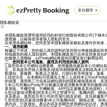
隱私權政策
×
本隱私權政策聲明適用於預約科技行銷股份有限公司(下稱本公司)於ezP
護措施，以確保使用者個人隱私的安全。
在使用本網站時，您同意受本隱私權政策條款及條件所拘束
一、適用範圍
根據以下所述，您的個人識別資料的某些部分將被揭露給與
和揭露您的個人識別資料。本隱私權政策已合併並與會員合約的
的服務人員聯絡，ezPretty網站將盡快回覆並進行解釋說明。
二、您同意本公司蒐集、處理及利用您的個人資料
1.當您與本公司網站洽辦業務、使用服務或參與本公司網站
定，在為提供您個人業務及/或提供相關服務及活動或為本
動通知、新服務、新產品之通知、行銷分析等用途等，蒐集
2.請您注意，在本網站刊登廣告之第三人或與本公司ezPr
的保護，適用第三方或各該網站個別的隱私權保護政策，其
3.本公司所屬ezPretty平台根據店家或消費者所要求的
業系統、手機型號、手機帳號、APP設定參數及其他資料)
4.您(店家或消費者)同意本公司之營運平台、集團內部、
容及產品，進而提升本公司的市場行銷及促銷、並且根據客
5.您同意您(店家或消費者)本公司集團內部、關係企業、
惠內容、行政通知、產品內容及有關您使用網站的訊息。透過