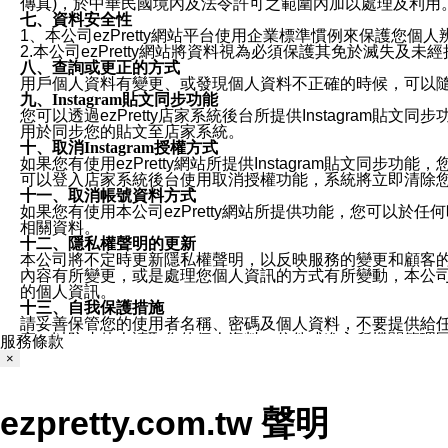
傳真)，於中華民國境內及法令許可之範圍內加以處理及利用
七、資料安全性
1、本公司ezPretty網站平台使用企業標準慣例來保護
2.本公司ezPretty網站將資料視為必須保護其免於滅
八、查詢或更正的方式
用戶個人資料有變更、或發現個人資料不正確的時候，可以隨時
九、Instagram貼文同步功能
您可以透過ezPretty店家系統後台所提供Instagram貼文同
用於同步您的貼文至店家系統。
十、取消Instagram授權方式
如果您有使用ezPretty網站所提供Instagram貼文同
可以登入店家系統後台使用取消授權功能，系統將立即清除您的
十一、取消帳號資料方式
如果您有使用本公司ezPretty網站所提供功能，您可以於任何
相關資料。
十二、隱私權聲明的更新
本公司將不定時更新隱私權聲明，以反映服務的變更和顧客的意見反
內容有所變更，或是處理您個人資訊的方式有所變動，本公司一
的個人資訊。
十三、自我保護措施
請妥善保管您的使用者名稱、密碼及個人資料，不要提供給
窗，以防止他人讀取您的個人資料、信件或進入所機關管理
服務條款
十四、傳送宣傳本站資訊或電子郵件之政策
×
您同意本公司網站，透過您所提供的郵件地址與您取得聯絡
停止接收這些資料或電子郵件。
十五、訊息通知
ezpretty.com.tw 聲明
本公司/本服務將以通知型訊息傳送重要訊息給您。即使未加
本公司/本服務傳送之通知型訊息以對您有效且重要的訊息為