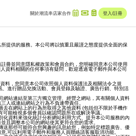
關於潮流串
店家合作
登入/註冊
域名及次級網域名所提供的服務。本公司將以慎重且嚴謹之態度提供全面的保
過註冊並同意隱私權政策和會員合約，您明確同意本公司使用
與個人資料相關的任何事項有疑問，歡迎透過電子郵件與本公司
人資料，您同意本公司依照個人資料保護法及相關法令之規
訊、進行贈品兌換活動、會員登錄及驗證、廣告行銷、特別活
本公司網站連結至第三方獨立管理、經營之網站，其有關個人資料
第三人或連結網站之行為不負連帶責任。
或過去在網站上的行為所取得之其他資料 (包括但不限於手機作
也有可能檢視多個會員以確認問題所在或解決爭議。
識別化資料來強化統計分析網站利用方式、提升本公司服務的內
善並且調整本公司的網站使其更符合您的需求。
並傳送那些可能符合您興趣的訊息給您，例如特定標題廣告、優
意,可以利用電子郵件和服務人員聯絡請客服取消功能。