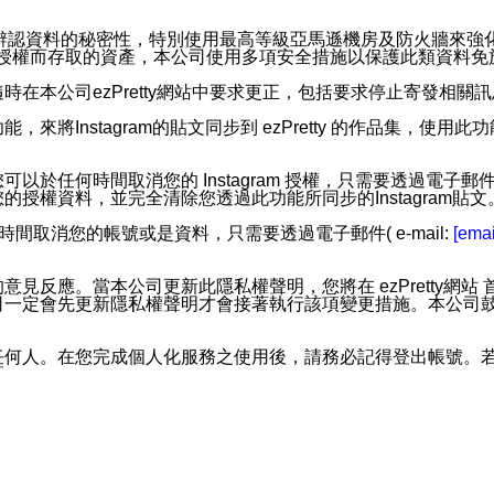
。
您個人辨認資料的秘密性，特別使用最高等級亞馬遜機房及防火牆來
失及未經授權而存取的資產，本公司使用多項安全措施以保護此類資料
在本公司ezPretty網站中要求更正，包括要求停止寄發相關
步功能，來將Instagram的貼文同步到 ezPretty 的作品集，使
步功能，您可以於任何時間取消您的 Instagram 授權，只需要
授權資料，並完全清除您透過此功能所同步的Instagram貼文
時間取消您的帳號或是資料，只需要透過電子郵件( e-mail:
[emai
應。當本公司更新此隱私權聲明，您將在 ezPretty網站 首頁
定會先更新隱私權聲明才會接著執行該項變更措施。本公司鼓勵您定
任何人。在您完成個人化服務之使用後，請務必記得登出帳號。
區。
並傳送或宣傳本網站各項服務之資料或電子郵件供您參考。您能
入本公司/本服務好友，您仍可接收到通知型訊息。
限，以廣告或其他目的的訊息皆不會被傳送。滿足以下三個條件