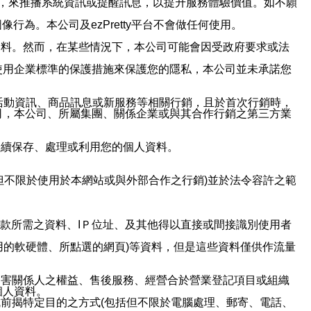
帳號，來推播系統資訊或提醒訊息，以提升服務體驗價值。如不願
行為。本公司及ezPretty平台不會做任何使用。
資料。然而，在某些情況下，本公司可能會因受政府要求或法
使用企業標準的保護措施來保護您的隱私，本公司並未承諾您
活動資訊、商品訊息或新服務等相關行銷，且於首次行銷時，
司，本公司、所屬集團、關係企業或與其合作行銷之第三方業
繼續保存、處理或利用您的個人資料。
但不限於使用於本網站或與外部合作之行銷)並於法令容許之範
或付款所需之資料、IＰ位址、及其他得以直接或間接識別使用者
用的軟硬體、所點選的網頁)等資料，但是這些資料僅供作流量
利害關係人之權益、售後服務、經營合於營業登記項目或組織
個人資料。
前揭特定目的之方式(包括但不限於電腦處理、郵寄、電話、