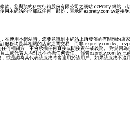
號碼比對相符。
息。
預約科技行銷股份有限公司之網站 ezPretty 網站 （以下皆稱 
網站的全部或任何一部份，表示同ezpretty.com.tw意
的資訊均無誤，在使用本網站時，您要意識到本網站上所發佈的有關預
官方帳號或認證官方帳號的通知型訊息。
相關的店家之間交易，而非 ezpretty.com.tw。 ezpr
屬於買賣行為的任何相關方，不會承擔任何直接或間接責任或義務。 
人員、員工或代表人均對此不承擔任何責任。 儘管ezpretty.co
薦的服務，或是認為其代表該服務將會適用於該用戶。如果該服務不適用於您，
有一部無效時，不影響其他條款之效力。 本條款如有未盡之處，雙方
的合法年齡。可以針對您在使用本網站時產生的任何責任，形成有約束