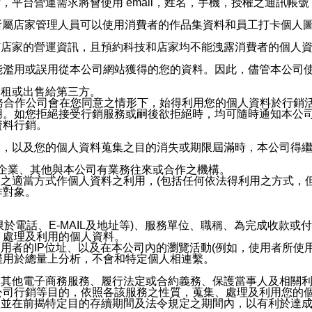
，平台營運需求將會使用 email，姓名，手機，授權之通訊
供所屬店家管理人員可以使用消費者的作品集資料和員工打卡個人圖像
何店家的營運資訊，且預約科技和店家均不能洩露消費者的個人
能濫用或誤用從本公司網站獲得的您的資料。因此，儘管本公司
出租或出售給第三方。
業務合作公司會在您同意之情形下，始得利用您的個人資料於行銷
用。如您拒絕接受行銷服務或嗣後欲拒絕時，均可隨時通知本公
資料行銷。
內，以及您的個人資料蒐集之目的消失或期限屆滿時，本公司得
係企業、其他與本公司有業務往來或合作之機構。
技之適當方式作個人資料之利用，(包括任何依法得利用之方式，
作對象。
限於電話、E-MAIL及地址等)、服務單位、職稱、為完成收款
、處理及利用的個人資料。
使用者的IP位址、以及在本公司內的瀏覽活動(例如，使用者所使
僅用於總量上分析，不會和特定個人相連繫。
及其他電子商務服務、履行法定或合約義務、保護當事人及相關
公司行銷等目的，依照各該服務之性質，蒐集、處理及利用您的
，並在前揭特定目的存續期間及法令規定之期間內，以有利於達成