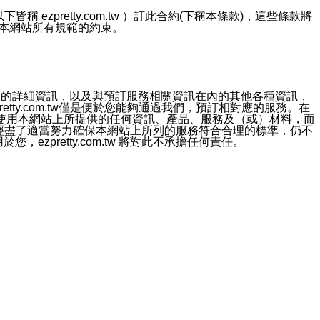
ezpretty.com.tw ）訂此合約(下稱本條款)，這些條款將
接受本網站所有規範的約束。
約店家的詳細資訊，以及與預訂服務相關資訊在內的其他各種資訊，
etty.com.tw僅是便於您能夠通過我們，預訂相對應的服務。在
對於因為使用本網站上所提供的任何資訊、產品、服務及（或）材料，而
m.tw 已經盡了適當努力確保本網站上所列的服務符合合理的標準，仍不
ezpretty.com.tw 將對此不承擔任何責任。
均應依誠實信用、平等互惠原則，共商解決之道。
力的法律責任。您理解使用本網站時及他人使用您的登錄資訊使用本