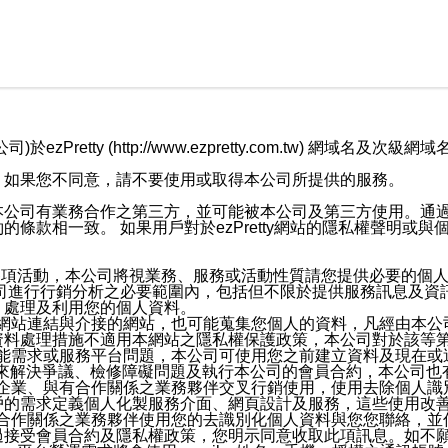
retty (http://www.ezpretty.com.tw) 網
，如果您不同意，請不要使用或取得本公司所提供的服務。
本公司有業務合作之第三方，並可能被本公司及第三方使用。通
條款相一致。 如果用戶對於ezPretty網站的隱私權聲明或
各項活動，本公司將視業務、服務或活動性質請您提供必要的個
公司進行行銷分析之必要範圍內，包括但不限於提供服務訊息及資
、處理及利用您的個人資料。
etty網站連結與介接的網站，也可能蒐集您個人的資料，凡經由
資料處理措施不適用本網站之隱私權保護政策，本公司對於該等
服務功能需求或服務平台問題，本公司可使用您之前建立資料及現在
，來解決爭議、檢修障礙問題及執行本公司的會員合約，本公司
關係企業、與有合作關係之業務夥伴交叉行銷使用，使用去除個人
戶的需求定義個人化製服務介面、網頁設計及服務，這些使用改
與有合作關係之業務夥伴使用您的去識別化個人資料與您您聯絡，
接受會員合約及隱私權政策，您明示同意收取此項訊息。如不願