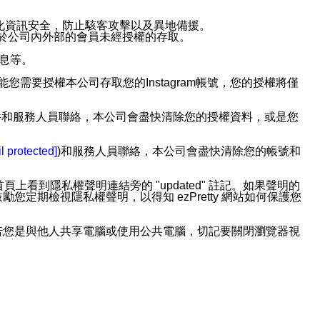
強化資訊安全，防止駭客攻擊以及異地備援。
免於公司內外部的會員未經授權的存取。
訊息等。
用此功能您需要授權本公司存取您的Instagram帳號，您的授權將僅
透過電子郵件和服務人員聯絡，本公司會盡快清除您的授權資料，或是您
。
l protected]
)和服務人員聯絡，本公司會盡快清除您的帳號和
上看到隱私權聲明連結旁的 "updated" 註記。如果聲明的
期檢視隱私權聲明，以得知 ezPretty 網站如何保護您
若您是與他人共享電腦或使用公共電腦，切記要關閉瀏覽器視
依照該資料或電子郵件所指示之方法、說明或功能連結，隨時
者，將可收到通知型訊息。