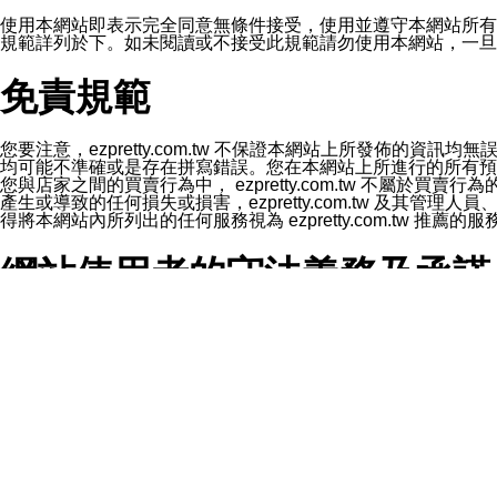
1.LINE 帳號設定的電話號碼與本公司/本服務所傳來的電話
2.該 LINE 帳號已在 LINE APP 設定中，同意接收通知型訊
使用本網站即表示完全同意無條件接受，使用並遵守本網站所有條款。您與
3.LINE 帳號未封鎖傳送訊息之 LINE 官方帳號。
規範詳列於下。如未閱讀或不接受此規範請勿使用本網站，一旦使用本
欲變更通知型訊息的設定，操作如下：
1.點選「主頁」＞「設定」
免責規範
2.點選「隱私設定」
3.點選「提供使用資料」
4.點選「LINE通知型訊息」
5.開關「接收LINE通知型訊息」
您要注意，ezpretty.com.tw 不保證本網站上所發佈
❗️關閉「接收通知型訊息」後，將不會接收到來自任何企業
均可能不準確或是存在拼寫錯誤。您在本網站上所進行的所有預訂服務均是與
您與店家之間的買賣行為中， ezpretty.com.tw 不
產生或導致的任何損失或損害，ezpretty.com.tw 及其管理
得將本網站內所列出的任何服務視為 ezpretty.com.tw 推
網站使用者的守法義務及承諾
本條款構成您與 ezPretty 間之有效契約。 本條款中如
年齡和責任
你向 ezpretty.com.tw您確認您已經達到使用本網站
網站時所產生的交易責任。