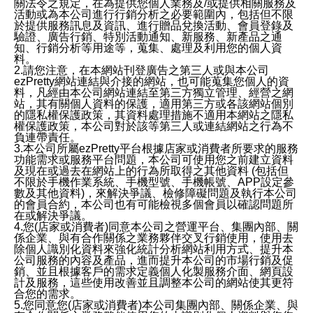
關法令之規定，在為提供您個人業務及/或提供相關服務及
活動或為本公司進行行銷分析之必要範圍內，包括但不限
於提供服務訊息及資訊、進行贈品兌換活動、會員登錄及
驗證、廣告行銷、特別活動通知、新服務、新產品之通
知、行銷分析等用途等，蒐集、處理及利用您的個人資
料。
2.請您注意，在本網站刊登廣告之第三人或與本公司
ezPretty網站連結與介接的網站，也可能蒐集您個人的資
料，凡經由本公司網站連結至第三方獨立管理、經營之網
站，其有關個人資料的保護，適用第三方或各該網站個別
的隱私權保護政策，其資料處理措施不適用本網站之隱私
權保護政策，本公司對於該等第三人或連結網站之行為不
負連帶責任。
3.本公司所屬ezPretty平台根據店家或消費者所要求的服務
功能需求或服務平台問題，本公司可使用您之前建立資料
及現在或過去在網站上的行為所取得之其他資料 (包括但
不限於手機作業系統、手機型號、手機帳號、APP設定參
數及其他資料)，來解決爭議、檢修障礙問題及執行本公司
的會員合約，本公司也有可能檢視多個會員以確認問題所
在或解決爭議。
4.您(店家或消費者)同意本公司之營運平台、集團內部、關
係企業、與有合作關係之業務夥伴交叉行銷使用，使用去
除個人識別化資料來強化統計分析網站利用方式、提升本
公司服務的內容及產品，進而提升本公司的市場行銷及促
銷、並且根據客戶的需求定義個人化製服務介面、網頁設
計及服務，這些使用改善並且調整本公司的網站使其更符
合您的需求。
5.您同意您(店家或消費者)本公司集團內部、關係企業、與