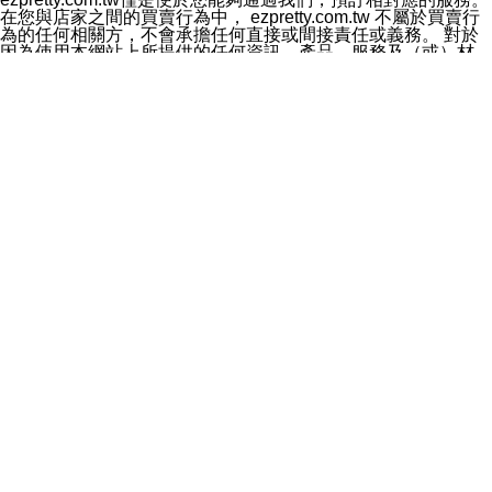
料於行銷活動資訊、商品訊息或新服務等相關行銷，且於
在您與店家之間的買賣行為中， ezpretty.com.tw 不屬於買賣行
首次行銷時，將提供您表示拒絕行銷之方式，本公司不會
為的任何相關方，不會承擔任何直接或間接責任或義務。 對於
向您索取相關費用。如您拒絕接受行銷服務或嗣後欲拒絕
因為使用本網站上所提供的任何資訊、產品、服務及（或）材
時，均可隨時通知本公司，本公司、所屬集團、關係企業
料，而產生或導致的任何損失或損害，ezpretty.com.tw 及其管
或與其合作行銷之第三方業務合作公司或第三方業務合作
理人員、員工或代表人均對此不承擔任何責任。 儘管
公司將立即停止利用您的個人資料行銷。
ezpretty.com.tw 已經盡了適當努力確保本網站上所列的服務符
四、個人資料利用之期間、地區、對象及方式如下
合合理的標準，仍不得將本網站內所列出的任何服務視為
1.期間：您同意於本公司存續期間或依法令之資料保存期
ezpretty.com.tw 推薦的服務，或是認為其代表該服務將會適用
間內，以及您的個人資料蒐集之目的消失或期限屆滿時，
於該用戶。如果該服務不適用於您，ezpretty.com.tw 將對此不
本公司得繼續保存、處理或利用您的個人資料。
承擔任何責任。
2.地區：就中華民國領域內。
網站使用者的守法義務及承諾
3.對象：本公司所屬公司(本公司)及其分公司、本公司之關
本條款構成您與 ezPretty 間之有效契約。 本條款中如有一部無
係企業、其他與本公司有業務往來或合作之機構。
效時，不影響其他條款之效力。 本條款如有未盡之處，雙方均
4.方式：以電話、簡訊、電子郵件、紙本或其他合於當時
應依誠實信用、平等互惠原則，共商解決之道。
科技之適當方式作個人資料之利用，(包括任何依法得利用
年齡和責任
之方式，但不限於使用於本網站或與外部合作之行銷)並於
你向 ezpretty.com.tw您確認您已經達到使用本網站的合法年
法令容許之範圍內，為行銷建檔、揭露、轉介或交互運用
齡。可以針對您在使用本網站時產生的任何責任，形成有約束力
予本公司及其合作對象。
的法律責任。您理解使用本網站時及他人使用您的登錄資訊使用
五、個人資料之類別
本網站時所產生的交易責任。
本聲明所指之個人資料類別如下:
網站連結
1.您提供之資料，包括您的姓名、性別、連絡方式(包括但
本網站可能包含有通往ezpretty.com.tw以外的其他方所運營網站
不限於電話、E-MAIL及地址等)、服務單位、職稱、為完
的超連結。此類超連結僅提供用於參考。此類網站不是由
成收款或付款所需之資料、IＰ位址、及其他得以直接或間
ezpretty.com.tw 控制，我們對其內容不承擔任何責任。在本網
接識別使用者身分之個人資料，及執行職務或業務之必要
站上加入通往此類網站的超連結，並非暗示我們贊同此類網站上
範圍內所需蒐集、處理及利用的個人資料。
的材料或是與其經營人之間存在任何聯繫。
2.為提升服務品質，本公司會依照所提供服務之性質，記
智慧財產權聲明
錄使用者的IP位址、以及在本公司內的瀏覽活動(例如，使
本網站上的所有資訊、內容、圖片、文字、聲音、圖像22、按
用者所使用的軟硬體、所點選的網頁)等資料，但是這些資
鈕、商標、服務標章及商品名稱均受中華民國國家法律及國際條