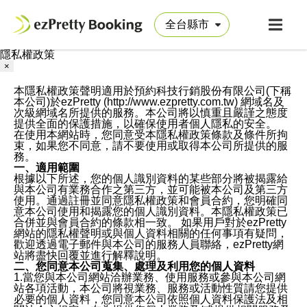
隱私權政策
×
本隱私權政策聲明適用於預約科技行銷股份有限公司(下稱
本公司)於ezPretty (http://www.ezpretty.com.tw) 網域名及
次級網域名所提供的服務。本公司將以慎重且嚴謹之態度
提供全面的保護措施，以確保使用者個人隱私的安全。
在使用本網站時，您同意受本隱私權政策條款及條件所拘
束，如果您不同意，請不要使用或取得本公司所提供的服
務。
一、適用範圍
根據以下所述，您的個人識別資料的某些部分將被揭露給
與本公司有業務合作之第三方，並可能被本公司及第三方
使用。通過註冊並同意隱私權政策和會員合約，您明確同
意本公司使用和揭露您的個人識別資料。本隱私權政策已
合併並與會員合約的條款相一致。 如果用戶對於ezPretty
網站的隱私權聲明或與個人資料相關的任何事項有疑問，
歡迎透過電子郵件與本公司的服務人員聯絡，ezPretty網
站將盡快回覆並進行解釋說明。
二、您同意本公司蒐集、處理及利用您的個人資料
1.當您與本公司網站洽辦業務、使用服務或參與本公司網
站各項活動，本公司將視業務、服務或活動性質請您提供
必要的個人資料，您同意本公司依照個人資料保護法及相