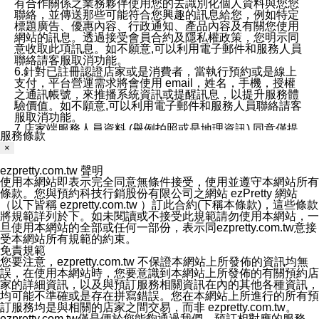
有合作關係之業務夥伴使用您的去識別化個人資料與您您
聯絡，並傳送那些可能符合您興趣的訊息給您，例如特定
標題廣告、優惠內容、行政通知、產品內容及有關您使用
網站的訊息。透過接受會員合約及隱私權政策，您明示同
意收取此項訊息。如不願意,可以利用電子郵件和服務人員
聯絡請客服取消功能。
6.針對已註冊認證店家或是消費者，當執行預約或是線上
支付，平台營運需求將會使用 email，姓名，手機，授權
之通訊帳號，來推播系統資訊或提醒訊息，以提升服務體
驗價值。如不願意,可以利用電子郵件和服務人員聯絡請客
服取消功能。
7.店家端服務人員資料 (舉例拍照或是地理資訊) 同意僅提
服務條款
供所屬店家管理人員可以使用消費者的作品集資料和員工
×
打卡個人圖像行為。本公司及ezPretty平台不會做任何使
用。
ezpretty.com.tw 聲明
三、本公司對您個人資料的揭露
使用本網站即表示完全同意無條件接受，使用並遵守本網站所有
1.基於現有服務平台的監管環境，預約科技保證不會揭露
條款。您與預約科技行銷股份有限公司之網站 ezPretty 網站
任何店家的營運資訊，且預約科技和店家均不能洩露消費
（以下皆稱 ezpretty.com.tw ）訂此合約(下稱本條款)，這些條款
者的個人資料。然而，在某些情況下，本公司可能會因受
將規範詳列於下。如未閱讀或不接受此規範請勿使用本網站，一
政府要求或法律規定，而被迫向政府或第三方提供資料。
旦使用本網站的全部或任何一部份，表示同ezpretty.com.tw意接
第三方也可能非法地攔截或存取傳輸的私人通訊，或會員
受本網站所有規範的約束。
可能濫用或誤用從本公司網站獲得的您的資料。因此，儘
免責規範
管本公司使用企業標準的保護措施來保護您的隱私，本公
您要注意，ezpretty.com.tw 不保證本網站上所發佈的資訊均無
司並未承諾您的個人識別資料或私人通訊將永遠保密。
誤，在使用本網站時，您要意識到本網站上所發佈的有關預約店
2.根據本公司的政策，本公司不會將涉及您的個人識別資
家的詳細資訊，以及與預訂服務相關資訊在內的其他各種資訊，
料出租或出售給第三方。
均可能不準確或是存在拼寫錯誤。您在本網站上所進行的所有預
3. 本公司、所屬集團、關係企業或與其合作行銷之第三方
訂服務均是與相關的店家之間交易，而非 ezpretty.com.tw。
業務合作公司會在您同意之情形下，始得利用您的個人資
ezpretty.com.tw僅是便於您能夠通過我們，預訂相對應的服務。