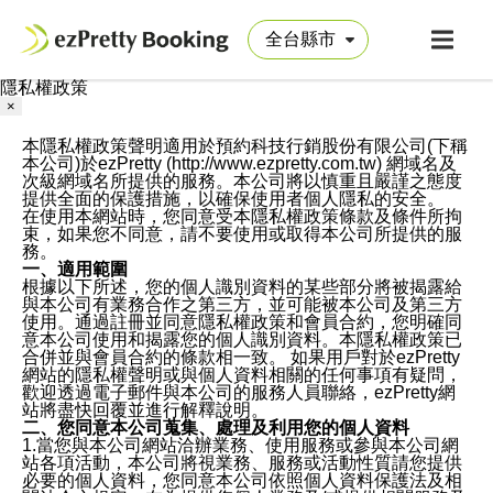
隱私權政策
×
本隱私權政策聲明適用於預約科技行銷股份有限公司(下稱
本公司)於ezPretty (http://www.ezpretty.com.tw) 網域名及
次級網域名所提供的服務。本公司將以慎重且嚴謹之態度
提供全面的保護措施，以確保使用者個人隱私的安全。
在使用本網站時，您同意受本隱私權政策條款及條件所拘
束，如果您不同意，請不要使用或取得本公司所提供的服
務。
一、適用範圍
根據以下所述，您的個人識別資料的某些部分將被揭露給
與本公司有業務合作之第三方，並可能被本公司及第三方
使用。通過註冊並同意隱私權政策和會員合約，您明確同
意本公司使用和揭露您的個人識別資料。本隱私權政策已
合併並與會員合約的條款相一致。 如果用戶對於ezPretty
網站的隱私權聲明或與個人資料相關的任何事項有疑問，
歡迎透過電子郵件與本公司的服務人員聯絡，ezPretty網
站將盡快回覆並進行解釋說明。
二、您同意本公司蒐集、處理及利用您的個人資料
1.當您與本公司網站洽辦業務、使用服務或參與本公司網
站各項活動，本公司將視業務、服務或活動性質請您提供
必要的個人資料，您同意本公司依照個人資料保護法及相