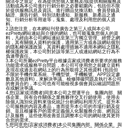
關法令之規定，在為提供您個人業務及/或提供相關服務及
活動或為本公司進行行銷分析之必要範圍內，包括但不限
於提供服務訊息及資訊、進行贈品兌換活動、會員登錄及
驗證、廣告行銷、特別活動通知、新服務、新產品之通
知、行銷分析等用途等，蒐集、處理及利用您的個人資
料。
2.請您注意，在本網站刊登廣告之第三人或與本公司
ezPretty網站連結與介接的網站，也可能蒐集您個人的資
料，凡經由本公司網站連結至第三方獨立管理、經營之網
站，其有關個人資料的保護，適用第三方或各該網站個別
的隱私權保護政策，其資料處理措施不適用本網站之隱私
權保護政策，本公司對於該等第三人或連結網站之行為不
負連帶責任。
3.本公司所屬ezPretty平台根據店家或消費者所要求的服務
功能需求或服務平台問題，本公司可使用您之前建立資料
及現在或過去在網站上的行為所取得之其他資料 (包括但
不限於手機作業系統、手機型號、手機帳號、APP設定參
數及其他資料)，來解決爭議、檢修障礙問題及執行本公司
的會員合約，本公司也有可能檢視多個會員以確認問題所
在或解決爭議。
4.您(店家或消費者)同意本公司之營運平台、集團內部、關
係企業、與有合作關係之業務夥伴交叉行銷使用，使用去
除個人識別化資料來強化統計分析網站利用方式、提升本
公司服務的內容及產品，進而提升本公司的市場行銷及促
銷、並且根據客戶的需求定義個人化製服務介面、網頁設
計及服務，這些使用改善並且調整本公司的網站使其更符
合您的需求。
5.您同意您(店家或消費者)本公司集團內部、關係企業、與