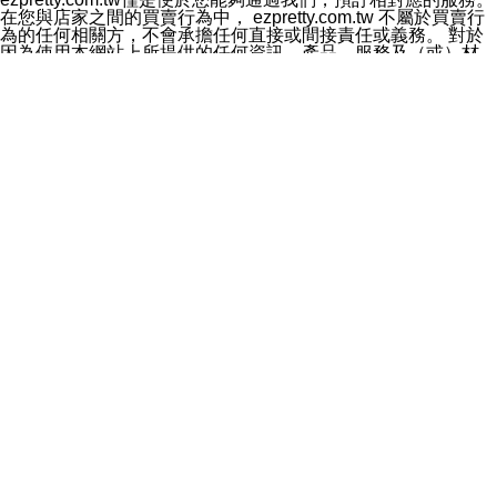
料於行銷活動資訊、商品訊息或新服務等相關行銷，且於
在您與店家之間的買賣行為中， ezpretty.com.tw 不屬於買賣行
首次行銷時，將提供您表示拒絕行銷之方式，本公司不會
為的任何相關方，不會承擔任何直接或間接責任或義務。 對於
向您索取相關費用。如您拒絕接受行銷服務或嗣後欲拒絕
因為使用本網站上所提供的任何資訊、產品、服務及（或）材
時，均可隨時通知本公司，本公司、所屬集團、關係企業
料，而產生或導致的任何損失或損害，ezpretty.com.tw 及其管
或與其合作行銷之第三方業務合作公司或第三方業務合作
理人員、員工或代表人均對此不承擔任何責任。 儘管
公司將立即停止利用您的個人資料行銷。
ezpretty.com.tw 已經盡了適當努力確保本網站上所列的服務符
四、個人資料利用之期間、地區、對象及方式如下
合合理的標準，仍不得將本網站內所列出的任何服務視為
1.期間：您同意於本公司存續期間或依法令之資料保存期
ezpretty.com.tw 推薦的服務，或是認為其代表該服務將會適用
間內，以及您的個人資料蒐集之目的消失或期限屆滿時，
於該用戶。如果該服務不適用於您，ezpretty.com.tw 將對此不
本公司得繼續保存、處理或利用您的個人資料。
承擔任何責任。
2.地區：就中華民國領域內。
網站使用者的守法義務及承諾
3.對象：本公司所屬公司(本公司)及其分公司、本公司之關
本條款構成您與 ezPretty 間之有效契約。 本條款中如有一部無
係企業、其他與本公司有業務往來或合作之機構。
效時，不影響其他條款之效力。 本條款如有未盡之處，雙方均
4.方式：以電話、簡訊、電子郵件、紙本或其他合於當時
應依誠實信用、平等互惠原則，共商解決之道。
科技之適當方式作個人資料之利用，(包括任何依法得利用
年齡和責任
之方式，但不限於使用於本網站或與外部合作之行銷)並於
你向 ezpretty.com.tw您確認您已經達到使用本網站的合法年
法令容許之範圍內，為行銷建檔、揭露、轉介或交互運用
齡。可以針對您在使用本網站時產生的任何責任，形成有約束力
予本公司及其合作對象。
的法律責任。您理解使用本網站時及他人使用您的登錄資訊使用
五、個人資料之類別
本網站時所產生的交易責任。
本聲明所指之個人資料類別如下:
網站連結
1.您提供之資料，包括您的姓名、性別、連絡方式(包括但
本網站可能包含有通往ezpretty.com.tw以外的其他方所運營網站
不限於電話、E-MAIL及地址等)、服務單位、職稱、為完
的超連結。此類超連結僅提供用於參考。此類網站不是由
成收款或付款所需之資料、IＰ位址、及其他得以直接或間
ezpretty.com.tw 控制，我們對其內容不承擔任何責任。在本網
接識別使用者身分之個人資料，及執行職務或業務之必要
站上加入通往此類網站的超連結，並非暗示我們贊同此類網站上
範圍內所需蒐集、處理及利用的個人資料。
的材料或是與其經營人之間存在任何聯繫。
2.為提升服務品質，本公司會依照所提供服務之性質，記
智慧財產權聲明
錄使用者的IP位址、以及在本公司內的瀏覽活動(例如，使
本網站上的所有資訊、內容、圖片、文字、聲音、圖像22、按
用者所使用的軟硬體、所點選的網頁)等資料，但是這些資
鈕、商標、服務標章及商品名稱均受中華民國國家法律及國際條