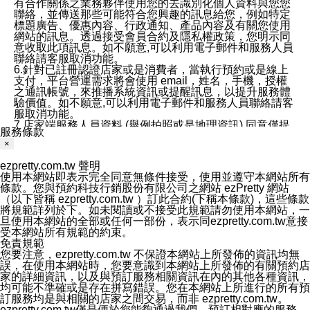
有合作關係之業務夥伴使用您的去識別化個人資料與您您
聯絡，並傳送那些可能符合您興趣的訊息給您，例如特定
標題廣告、優惠內容、行政通知、產品內容及有關您使用
網站的訊息。透過接受會員合約及隱私權政策，您明示同
意收取此項訊息。如不願意,可以利用電子郵件和服務人員
聯絡請客服取消功能。
6.針對已註冊認證店家或是消費者，當執行預約或是線上
支付，平台營運需求將會使用 email，姓名，手機，授權
之通訊帳號，來推播系統資訊或提醒訊息，以提升服務體
驗價值。如不願意,可以利用電子郵件和服務人員聯絡請客
服取消功能。
7.店家端服務人員資料 (舉例拍照或是地理資訊) 同意僅提
服務條款
供所屬店家管理人員可以使用消費者的作品集資料和員工
×
打卡個人圖像行為。本公司及ezPretty平台不會做任何使
用。
ezpretty.com.tw 聲明
三、本公司對您個人資料的揭露
使用本網站即表示完全同意無條件接受，使用並遵守本網站所有
1.基於現有服務平台的監管環境，預約科技保證不會揭露
條款。您與預約科技行銷股份有限公司之網站 ezPretty 網站
任何店家的營運資訊，且預約科技和店家均不能洩露消費
（以下皆稱 ezpretty.com.tw ）訂此合約(下稱本條款)，這些條款
者的個人資料。然而，在某些情況下，本公司可能會因受
將規範詳列於下。如未閱讀或不接受此規範請勿使用本網站，一
政府要求或法律規定，而被迫向政府或第三方提供資料。
旦使用本網站的全部或任何一部份，表示同ezpretty.com.tw意接
第三方也可能非法地攔截或存取傳輸的私人通訊，或會員
受本網站所有規範的約束。
可能濫用或誤用從本公司網站獲得的您的資料。因此，儘
免責規範
管本公司使用企業標準的保護措施來保護您的隱私，本公
您要注意，ezpretty.com.tw 不保證本網站上所發佈的資訊均無
司並未承諾您的個人識別資料或私人通訊將永遠保密。
誤，在使用本網站時，您要意識到本網站上所發佈的有關預約店
2.根據本公司的政策，本公司不會將涉及您的個人識別資
家的詳細資訊，以及與預訂服務相關資訊在內的其他各種資訊，
料出租或出售給第三方。
均可能不準確或是存在拼寫錯誤。您在本網站上所進行的所有預
3. 本公司、所屬集團、關係企業或與其合作行銷之第三方
訂服務均是與相關的店家之間交易，而非 ezpretty.com.tw。
業務合作公司會在您同意之情形下，始得利用您的個人資
ezpretty.com.tw僅是便於您能夠通過我們，預訂相對應的服務。