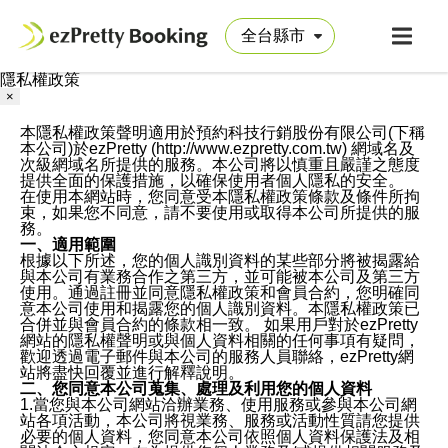
隱私權政策
×
本隱私權政策聲明適用於預約科技行銷股份有限公司(下稱
本公司)於ezPretty (http://www.ezpretty.com.tw) 網域名及
次級網域名所提供的服務。本公司將以慎重且嚴謹之態度
提供全面的保護措施，以確保使用者個人隱私的安全。
在使用本網站時，您同意受本隱私權政策條款及條件所拘
束，如果您不同意，請不要使用或取得本公司所提供的服
務。
一、適用範圍
根據以下所述，您的個人識別資料的某些部分將被揭露給
與本公司有業務合作之第三方，並可能被本公司及第三方
使用。通過註冊並同意隱私權政策和會員合約，您明確同
意本公司使用和揭露您的個人識別資料。本隱私權政策已
合併並與會員合約的條款相一致。 如果用戶對於ezPretty
網站的隱私權聲明或與個人資料相關的任何事項有疑問，
歡迎透過電子郵件與本公司的服務人員聯絡，ezPretty網
站將盡快回覆並進行解釋說明。
二、您同意本公司蒐集、處理及利用您的個人資料
1.當您與本公司網站洽辦業務、使用服務或參與本公司網
站各項活動，本公司將視業務、服務或活動性質請您提供
必要的個人資料，您同意本公司依照個人資料保護法及相