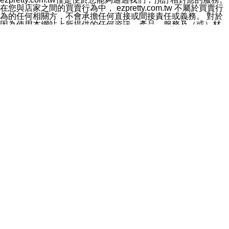
料於行銷活動資訊、商品訊息或新服務等相關行銷，且於
在您與店家之間的買賣行為中， ezpretty.com.tw 不屬於買賣行
首次行銷時，將提供您表示拒絕行銷之方式，本公司不會
為的任何相關方，不會承擔任何直接或間接責任或義務。 對於
向您索取相關費用。如您拒絕接受行銷服務或嗣後欲拒絕
因為使用本網站上所提供的任何資訊、產品、服務及（或）材
時，均可隨時通知本公司，本公司、所屬集團、關係企業
料，而產生或導致的任何損失或損害，ezpretty.com.tw 及其管
或與其合作行銷之第三方業務合作公司或第三方業務合作
理人員、員工或代表人均對此不承擔任何責任。 儘管
公司將立即停止利用您的個人資料行銷。
ezpretty.com.tw 已經盡了適當努力確保本網站上所列的服務符
四、個人資料利用之期間、地區、對象及方式如下
合合理的標準，仍不得將本網站內所列出的任何服務視為
1.期間：您同意於本公司存續期間或依法令之資料保存期
ezpretty.com.tw 推薦的服務，或是認為其代表該服務將會適用
間內，以及您的個人資料蒐集之目的消失或期限屆滿時，
於該用戶。如果該服務不適用於您，ezpretty.com.tw 將對此不
本公司得繼續保存、處理或利用您的個人資料。
承擔任何責任。
2.地區：就中華民國領域內。
網站使用者的守法義務及承諾
3.對象：本公司所屬公司(本公司)及其分公司、本公司之關
本條款構成您與 ezPretty 間之有效契約。 本條款中如有一部無
係企業、其他與本公司有業務往來或合作之機構。
效時，不影響其他條款之效力。 本條款如有未盡之處，雙方均
4.方式：以電話、簡訊、電子郵件、紙本或其他合於當時
應依誠實信用、平等互惠原則，共商解決之道。
科技之適當方式作個人資料之利用，(包括任何依法得利用
年齡和責任
之方式，但不限於使用於本網站或與外部合作之行銷)並於
你向 ezpretty.com.tw您確認您已經達到使用本網站的合法年
法令容許之範圍內，為行銷建檔、揭露、轉介或交互運用
齡。可以針對您在使用本網站時產生的任何責任，形成有約束力
予本公司及其合作對象。
的法律責任。您理解使用本網站時及他人使用您的登錄資訊使用
五、個人資料之類別
本網站時所產生的交易責任。
本聲明所指之個人資料類別如下:
網站連結
1.您提供之資料，包括您的姓名、性別、連絡方式(包括但
本網站可能包含有通往ezpretty.com.tw以外的其他方所運營網站
不限於電話、E-MAIL及地址等)、服務單位、職稱、為完
的超連結。此類超連結僅提供用於參考。此類網站不是由
成收款或付款所需之資料、IＰ位址、及其他得以直接或間
ezpretty.com.tw 控制，我們對其內容不承擔任何責任。在本網
接識別使用者身分之個人資料，及執行職務或業務之必要
站上加入通往此類網站的超連結，並非暗示我們贊同此類網站上
範圍內所需蒐集、處理及利用的個人資料。
的材料或是與其經營人之間存在任何聯繫。
2.為提升服務品質，本公司會依照所提供服務之性質，記
智慧財產權聲明
錄使用者的IP位址、以及在本公司內的瀏覽活動(例如，使
本網站上的所有資訊、內容、圖片、文字、聲音、圖像22、按
用者所使用的軟硬體、所點選的網頁)等資料，但是這些資
鈕、商標、服務標章及商品名稱均受中華民國國家法律及國際條