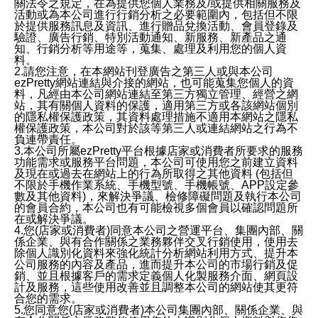
關法令之規定，在為提供您個人業務及/或提供相關服務及
活動或為本公司進行行銷分析之必要範圍內，包括但不限
於提供服務訊息及資訊、進行贈品兌換活動、會員登錄及
驗證、廣告行銷、特別活動通知、新服務、新產品之通
知、行銷分析等用途等，蒐集、處理及利用您的個人資
料。
2.請您注意，在本網站刊登廣告之第三人或與本公司
ezPretty網站連結與介接的網站，也可能蒐集您個人的資
料，凡經由本公司網站連結至第三方獨立管理、經營之網
站，其有關個人資料的保護，適用第三方或各該網站個別
的隱私權保護政策，其資料處理措施不適用本網站之隱私
權保護政策，本公司對於該等第三人或連結網站之行為不
負連帶責任。
3.本公司所屬ezPretty平台根據店家或消費者所要求的服務
功能需求或服務平台問題，本公司可使用您之前建立資料
及現在或過去在網站上的行為所取得之其他資料 (包括但
不限於手機作業系統、手機型號、手機帳號、APP設定參
數及其他資料)，來解決爭議、檢修障礙問題及執行本公司
的會員合約，本公司也有可能檢視多個會員以確認問題所
在或解決爭議。
4.您(店家或消費者)同意本公司之營運平台、集團內部、關
係企業、與有合作關係之業務夥伴交叉行銷使用，使用去
除個人識別化資料來強化統計分析網站利用方式、提升本
公司服務的內容及產品，進而提升本公司的市場行銷及促
銷、並且根據客戶的需求定義個人化製服務介面、網頁設
計及服務，這些使用改善並且調整本公司的網站使其更符
合您的需求。
5.您同意您(店家或消費者)本公司集團內部、關係企業、與