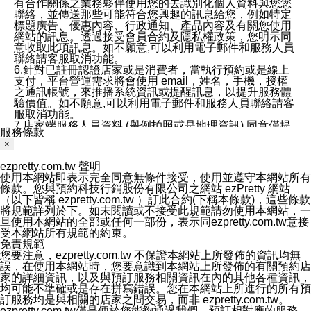
有合作關係之業務夥伴使用您的去識別化個人資料與您您
聯絡，並傳送那些可能符合您興趣的訊息給您，例如特定
標題廣告、優惠內容、行政通知、產品內容及有關您使用
網站的訊息。透過接受會員合約及隱私權政策，您明示同
意收取此項訊息。如不願意,可以利用電子郵件和服務人員
聯絡請客服取消功能。
6.針對已註冊認證店家或是消費者，當執行預約或是線上
支付，平台營運需求將會使用 email，姓名，手機，授權
之通訊帳號，來推播系統資訊或提醒訊息，以提升服務體
驗價值。如不願意,可以利用電子郵件和服務人員聯絡請客
服取消功能。
7.店家端服務人員資料 (舉例拍照或是地理資訊) 同意僅提
服務條款
供所屬店家管理人員可以使用消費者的作品集資料和員工
×
打卡個人圖像行為。本公司及ezPretty平台不會做任何使
用。
ezpretty.com.tw 聲明
三、本公司對您個人資料的揭露
使用本網站即表示完全同意無條件接受，使用並遵守本網站所有
1.基於現有服務平台的監管環境，預約科技保證不會揭露
條款。您與預約科技行銷股份有限公司之網站 ezPretty 網站
任何店家的營運資訊，且預約科技和店家均不能洩露消費
（以下皆稱 ezpretty.com.tw ）訂此合約(下稱本條款)，這些條款
者的個人資料。然而，在某些情況下，本公司可能會因受
將規範詳列於下。如未閱讀或不接受此規範請勿使用本網站，一
政府要求或法律規定，而被迫向政府或第三方提供資料。
旦使用本網站的全部或任何一部份，表示同ezpretty.com.tw意接
第三方也可能非法地攔截或存取傳輸的私人通訊，或會員
受本網站所有規範的約束。
可能濫用或誤用從本公司網站獲得的您的資料。因此，儘
免責規範
管本公司使用企業標準的保護措施來保護您的隱私，本公
您要注意，ezpretty.com.tw 不保證本網站上所發佈的資訊均無
司並未承諾您的個人識別資料或私人通訊將永遠保密。
誤，在使用本網站時，您要意識到本網站上所發佈的有關預約店
2.根據本公司的政策，本公司不會將涉及您的個人識別資
家的詳細資訊，以及與預訂服務相關資訊在內的其他各種資訊，
料出租或出售給第三方。
均可能不準確或是存在拼寫錯誤。您在本網站上所進行的所有預
3. 本公司、所屬集團、關係企業或與其合作行銷之第三方
訂服務均是與相關的店家之間交易，而非 ezpretty.com.tw。
業務合作公司會在您同意之情形下，始得利用您的個人資
ezpretty.com.tw僅是便於您能夠通過我們，預訂相對應的服務。