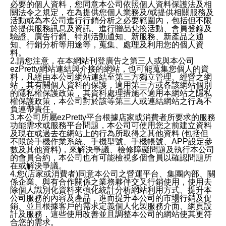
必要的個人資料，您同意本公司依照個人資料保護法及相
關法令之規定，在為提供您個人業務及/或提供相關服務及
活動或為本公司進行行銷分析之必要範圍內，包括但不限
於提供服務訊息及資訊、進行贈品兌換活動、會員登錄及
驗證、廣告行銷、特別活動通知、新服務、新產品之通
知、行銷分析等用途等，蒐集、處理及利用您的個人資
料。
2.請您注意，在本網站刊登廣告之第三人或與本公司
ezPretty網站連結與介接的網站，也可能蒐集您個人的資
料，凡經由本公司網站連結至第三方獨立管理、經營之網
站，其有關個人資料的保護，適用第三方或各該網站個別
的隱私權保護政策，其資料處理措施不適用本網站之隱私
權保護政策，本公司對於該等第三人或連結網站之行為不
負連帶責任。
3.本公司所屬ezPretty平台根據店家或消費者所要求的服務
功能需求或服務平台問題，本公司可使用您之前建立資料
及現在或過去在網站上的行為所取得之其他資料 (包括但
不限於手機作業系統、手機型號、手機帳號、APP設定參
數及其他資料)，來解決爭議、檢修障礙問題及執行本公司
的會員合約，本公司也有可能檢視多個會員以確認問題所
在或解決爭議。
4.您(店家或消費者)同意本公司之營運平台、集團內部、關
係企業、與有合作關係之業務夥伴交叉行銷使用，使用去
除個人識別化資料來強化統計分析網站利用方式、提升本
公司服務的內容及產品，進而提升本公司的市場行銷及促
銷、並且根據客戶的需求定義個人化製服務介面、網頁設
計及服務，這些使用改善並且調整本公司的網站使其更符
合您的需求。