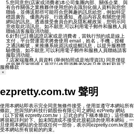
5.您同意您(店家或消費者)本公司集團內部、關係企業、與
有合作關係之業務夥伴使用您的去識別化個人資料與您您
聯絡，並傳送那些可能符合您興趣的訊息給您，例如特定
標題廣告、優惠內容、行政通知、產品內容及有關您使用
網站的訊息。透過接受會員合約及隱私權政策，您明示同
意收取此項訊息。如不願意,可以利用電子郵件和服務人員
聯絡請客服取消功能。
6.針對已註冊認證店家或是消費者，當執行預約或是線上
支付，平台營運需求將會使用 email，姓名，手機，授權
之通訊帳號，來推播系統資訊或提醒訊息，以提升服務體
驗價值。如不願意,可以利用電子郵件和服務人員聯絡請客
服取消功能。
7.店家端服務人員資料 (舉例拍照或是地理資訊) 同意僅提
供所屬店家管理人員可以使用消費者的作品集資料和員工
服務條款
打卡個人圖像行為。本公司及ezPretty平台不會做任何使
×
用。
三、本公司對您個人資料的揭露
1.基於現有服務平台的監管環境，預約科技保證不會揭露
ezpretty.com.tw 聲明
任何店家的營運資訊，且預約科技和店家均不能洩露消費
者的個人資料。然而，在某些情況下，本公司可能會因受
政府要求或法律規定，而被迫向政府或第三方提供資料。
第三方也可能非法地攔截或存取傳輸的私人通訊，或會員
使用本網站即表示完全同意無條件接受，使用並遵守本網站所有
可能濫用或誤用從本公司網站獲得的您的資料。因此，儘
條款。您與預約科技行銷股份有限公司之網站 ezPretty 網站
管本公司使用企業標準的保護措施來保護您的隱私，本公
（以下皆稱 ezpretty.com.tw ）訂此合約(下稱本條款)，這些條款
司並未承諾您的個人識別資料或私人通訊將永遠保密。
將規範詳列於下。如未閱讀或不接受此規範請勿使用本網站，一
2.根據本公司的政策，本公司不會將涉及您的個人識別資
旦使用本網站的全部或任何一部份，表示同ezpretty.com.tw意接
料出租或出售給第三方。
受本網站所有規範的約束。
3. 本公司、所屬集團、關係企業或與其合作行銷之第三方