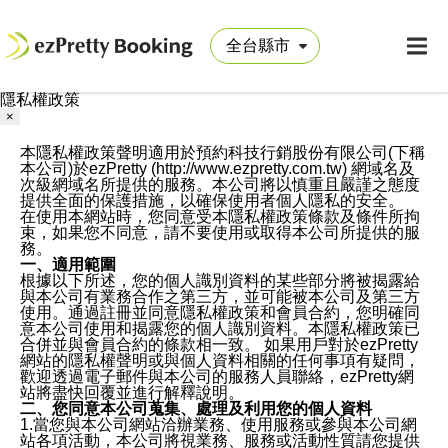
隱私權政策
×
本隱私權政策聲明適用於預約科技行銷股份有限公司(下稱
本公司)於ezPretty (http://www.ezpretty.com.tw) 網域名及
次級網域名所提供的服務。本公司將以慎重且嚴謹之態度
提供全面的保護措施，以確保使用者個人隱私的安全。
在使用本網站時，您同意受本隱私權政策條款及條件所拘
束，如果您不同意，請不要使用或取得本公司所提供的服
務。
一、適用範圍
根據以下所述，您的個人識別資料的某些部分將被揭露給
與本公司有業務合作之第三方，並可能被本公司及第三方
使用。通過註冊並同意隱私權政策和會員合約，您明確同
意本公司使用和揭露您的個人識別資料。本隱私權政策已
合併並與會員合約的條款相一致。 如果用戶對於ezPretty
網站的隱私權聲明或與個人資料相關的任何事項有疑問，
歡迎透過電子郵件與本公司的服務人員聯絡，ezPretty網
站將盡快回覆並進行解釋說明。
二、您同意本公司蒐集、處理及利用您的個人資料
1.當您與本公司網站洽辦業務、使用服務或參與本公司網
站各項活動，本公司將視業務、服務或活動性質請您提供